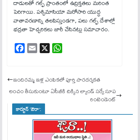
దాడులతో గల్ఫ్ ప్రాంతంలో ఉద్రిక్తతలు మరింత
పెరిగాయి. పశ్చిమాసియా మరోసారి యుద్ధ
వాతావరణాన్ని తలపిస్తుండగా, పలు గల్ఫ్ దేశాల్లో
భద్రతా హెచ్చరికలు జారీ చేసినట్లు సమాచారం.
Fa
E
X
W
ce
m
ha
bo
ail
ts
ok
A
ఇందిరమ్మ ఇళ్ల ఎంపికలో పూర్తి పారదర్శకత
pp
లంచం తీసుకుంటూ ఏసీబీకి చిక్కిన ల్యాండ్ సర్వే సూప
రింటెండెంట్
కార్టూన్ ‘ఔరా’: