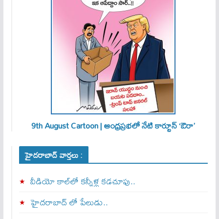
9th August Cartoon | ఆంధ్రప్రభలో నేటి కార్టూన్ ‘ఔరా’
హైదరాబాద్ వార్తలు :
వీడియో కాల్‌లో కన్నీళ్ల కడచూపు..
హైదరాబాద్ లో పేలుడు..