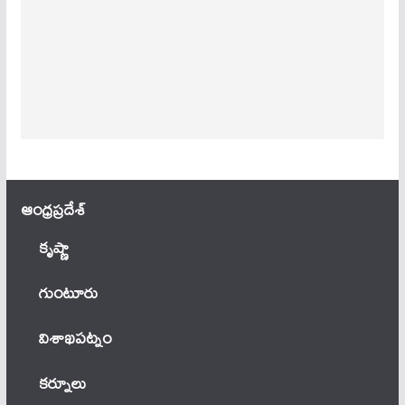
ఆంధ్ర‌ప్ర‌దేశ్
కృష్ణా
గుంటూరు
విశాఖపట్నం
కర్నూలు