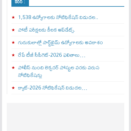
కెరీర్ :
1,538 ఉద్యోగాలకు నోటిఫికేషన్ విడుదల..
పోటీ పరీక్షలకు కీలక అప్‌డేట్స్.
గురుకులాల్లో పార్ట్‌టైమ్ ఉద్యోగాలకు అవకాశం
రేపే టీజీ సీపీగెట్‌-2026 ఫలితాలు…
పోలీస్ నుంచి లెక్చరర్ పోస్టుల వరకు వరుస
నోటిఫికేషన్లు
క్యాట్-2026 నోటిఫికేషన్ విడుదల…