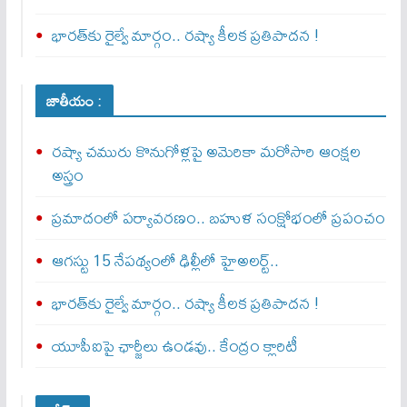
భారత్‌కు రైల్వే మార్గం.. రష్యా కీలక ప్రతిపాదన !
జాతీయం :
రష్యా చమురు కొనుగోళ్లపై అమెరికా మరోసారి ఆంక్షల
అస్త్రం
ప్రమాదంలో పర్యావరణం.. బహుళ సంక్షోభంలో ప్రపంచం
ఆగస్టు 15 నేపథ్యంలో ఢిల్లీలో హైఅలర్ట్..
భారత్‌కు రైల్వే మార్గం.. రష్యా కీలక ప్రతిపాదన !
యూపీఐపై ఛార్జీలు ఉండవు.. కేంద్రం క్లారిటీ