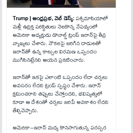
Trump | ఆంధ్రప్రభ, వెబ్ డెస్క్:
పశ్చిమాసియాలో
మళ్లీ ఉద్రిక్త పరిస్థితులు నెలకొన్న నేపథ్యంలో
అమెరికా అధ్యక్షుడు డొనాల్డ్ ట్రంప్ ఇరాన్‌పై తీవ్ర
వ్యాఖ్యలు చేశారు. నౌకలపై జరిగిన దాడులతో
ఇరాన్‌తో ఉన్న కాల్పుల విరమణ ఒప్పందం
ముగిసినట్లేనని ఆయన ప్రకటించారు.
ఇరాన్‌తో ఇకపై ఎలాంటి ఒప్పందం లేదా చర్చలు
అవసరం లేదని ట్రంప్ స్పష్టం చేశారు. ఇరాన్
క్షమించరాని తప్పులు చేస్తోందని, భవిష్యత్తులో
కూడా ఆ దేశంతో చర్చలు జరిపే అవకాశం లేదని
తేల్చిచెప్పారు.
అమెరికా–ఇరాన్ మధ్య కొనసాగుతున్న పరస్పర