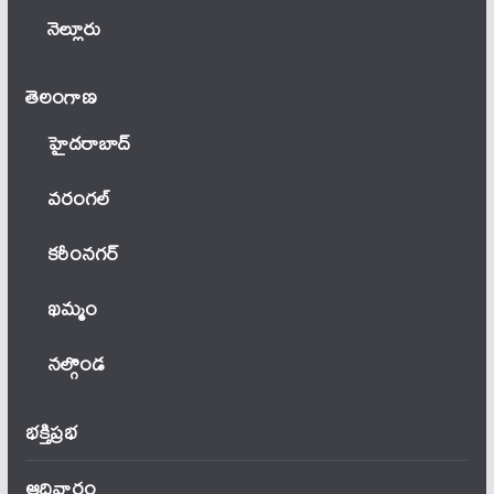
నెల్లూరు
తెలంగాణ‌
హైదరాబాద్
వ‌రంగ‌ల్
కరీంనగర్
ఖ‌మ్మం
నల్గొండ
భక్తిప్రభ
ఆదివారం