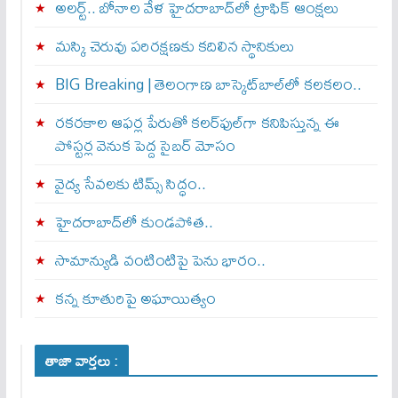
అలర్ట్‌.. బోనాల వేళ హైదరాబాద్‌లో ట్రాఫిక్‌ ఆంక్షలు
మస్కి చెరువు పరిరక్షణకు కదిలిన స్థానికులు
BIG Breaking | తెలంగాణ బాస్కెట్‌బాల్‌లో కలకలం..
రకరకాల ఆఫర్ల పేరుతో కలర్‌ఫుల్‌గా కనిపిస్తున్న ఈ
పోస్టర్ల వెనుక పెద్ద సైబర్ మోసం
వైద్య సేవలకు టిమ్స్‌ సిద్ధం..
హైదరాబాద్‌లో కుండపోత..
సామాన్యుడి వంటింటిపై పెను భారం..
కన్న కూతురిపై అఘాయిత్యం
తాజా వార్తలు :