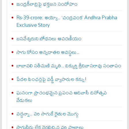
ఇంద్రకీలాద్రిపై భక్తజన సందోహం
Rs-39-crore: అయ్యో.. ‘చంద్రవంక’ Andhra Prabha
Exclusive Story
బసవేశ్వరుని బోధనలు ఆచరణీయం
సాగు కోసం అన్నదాతల అవస్థలు..
బాబావలి సతీమణి మృతి.. విక్కుర్తి శ్రీనివాసరావు సంతాపం
పేదల పింఛన్లపై వడ్డీ వ్యాపారుల కన్ను!
ఘనంగా ప్రారంభమైన ప్రపంచ ఆదివాసీ దినోత్సవ
వేడుకలు
వద్దన్నా.. వరి సాగుకే రైతుల మొగ్గు
సాగునీరు లేక నెర్రలిచ్చిన వరి పొలాలు