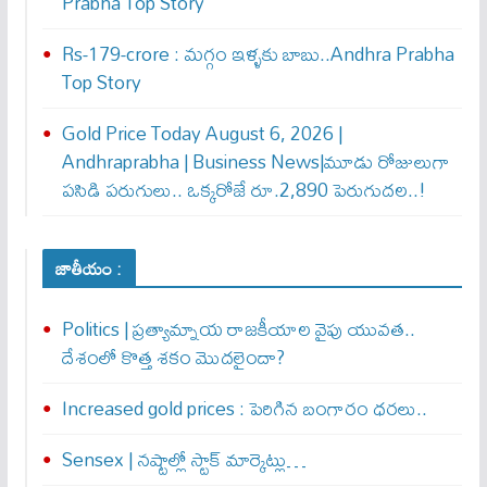
Prabha Top Story
Rs-179-crore : మ‌గ్గం ఇళ్ళ‌కు బాబు..Andhra Prabha
Top Story
Gold Price Today August 6, 2026 |
Andhraprabha | Business News|మూడు రోజులుగా
పసిడి పరుగులు.. ఒక్కరోజే రూ.2,890 పెరుగుద‌ల‌..!
జాతీయం :
Politics | ప్రత్యామ్నాయ రాజకీయాల వైపు యువత..
దేశంలో కొత్త శకం మొదలైందా?
Increased gold prices : పెరిగిన బంగారం ధరలు..
Sensex | నష్టాల్లో స్టాక్ మార్కెట్లు…