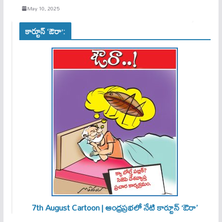
May 10, 2025
కార్టూన్ ‘ఔరా’:
7th August Cartoon | ఆంధ్రప్రభలో నేటి కార్టూన్ ‘ఔరా’