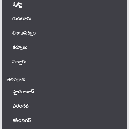
కృష్ణా
గుంటూరు
విశాఖపట్నం
కర్నూలు
నెల్లూరు
తెలంగాణ‌
హైదరాబాద్
వ‌రంగ‌ల్
కరీంనగర్