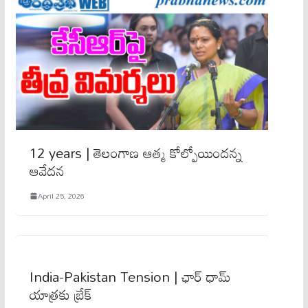
12 years | తెలంగాణ ఆత్మ కోల్పోయిందన్న
ఆవేదన
April 25, 2026
India-Pakistan Tension | ఛార్ ధామ్
యాత్రకు బ్రేక్