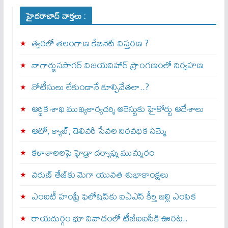
హైదరాబాద్ వార్తలు :
త్వ‌ర‌లో తెలంగాణ కేబినెట్ విస్తరణ ?
నాగార్జునసాగర్ విజయవిహార్ ప్రాంగణంలో నిర్వహణ
నోటీసులు లేకుండానే కూల్చివేతలా..?
ఆర్థిక శాఖ ముఖ్యకార్యదర్శి అరెస్టుకు హైకోర్టు ఆదేశాలు
ఆటో, క్యాబ్, డెలివరీ సేవల నిరవధిక సమ్మె
కళాశాలలపై హైడ్రా దర్యాప్తు ముమ్మరం
వరుణ్ తేజ్‌కు మెగా యువత శుభాకాంక్షలు
ఎంఐటీ హంఫ్రీ ఫెలోషిప్‌కు ఐఏఎస్ కీర్తి జల్లి ఎంపిక
రాయదుర్గం భూ వివాదంలో టీజీఐఐసీకి ఊరట..