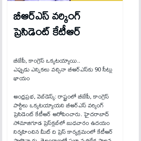
బీఆర్ఎస్ వ‌ర్కింగ్
ప్రెసిడెంట్ కేటీఆర్‌
బీజేపీ, కాంగ్రెస్‌ ఒక్కటయ్యాయి..
ఎప్పుడు ఎన్నికలు వచ్చినా బీఆర్ఎస్‌కు 90 సీట్లు
ఖాయం
ఆంధ్రప్రభ, వెబ్‌డెస్క్‌: రాష్ట్రంలో బీజేపీ, కాంగ్రెస్‌
పార్టీలు ఒక్కటయ్యాయని బీఆర్ఎస్ వర్కింగ్
ప్రెసిడెంట్ కేటీఆర్‌ ఆరోపించారు. హైదరాబాద్
సోమాజిగూడ ప్రెస్‌క్లబ్‌లో బుధవారం ఉదయం
నిర్వహించిన మీట్ ది ప్రెస్ కార్యక్రమంలో కేటీఆర్
పాల్గొన్నారు. తెలంగాణలో ప్రజా వ్యతిరేక పాలన