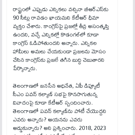
రాష్ట్రంలో ఎప్పుడు ఎన్నికలు వచ్చినా బీఆర్ఎస్‌కు
90 సీట్లు రావడం ఖాయమని కేటీఆర్ ధీమా
వ్యక్తం చేశారు. కాంగ్రెస్‌పై ప్రజల్లో తీవ్ర అసంతృప్తి
ఉందని, వచ్చే ఎన్నికల్లో కొడంగల్‌లో కూడా
కాంగ్రెస్ ఓడిపోతుందని అన్నారు. ఎన్నికల
హామీలు అమలు చేయకుండా ప్రజలను మోసం
చేసిన కాంగ్రెస్‌కు ప్రజలే తగిన బుద్ధి చెబుతారని
పేర్కొన్నారు.
తెలంగాణలో జనసేన అధినేత, ఏపీ డిప్యూటీ
సీఎం పవన్ కల్యాణ్ సభపై కొనసాగుతున్న
వివాదంపై కూడా కేటీఆర్ స్పందించారు.
తెలంగాణలో పవన్ కల్యాణ్‌ను పోటీ చేయొద్దని
ఎవరు అన్నారు? ఆయనను ఎవరు
అడ్డుకున్నారు? అని ప్రశ్నించారు. 2018, 2023