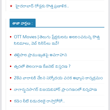
హైదరాబాద్ రోడ్లకు కొత్త ప్రణాళిక..
తాజా వార్తలు :
OTT Movies | తెలుగు ప్రేక్షకులను అలరించనున్న కొత్త
సినిమాలు, వెబ్ సిరీస్‌లు ఇవే!
తల్లిపాల ప్రాముఖ్యతపై అవగాహన
త్వ‌ర‌లో తెలంగాణ కేబినెట్ విస్తరణ ?
28వ వారానికి చేరిన సర్వోదయ చరక అభ్యాస కార్యక్రమం
నాగార్జునసాగర్ విజయవిహార్ ప్రాంగణంలో నిర్వహణ
కడెం నీటి విడుదలకై రాస్తారోకో..