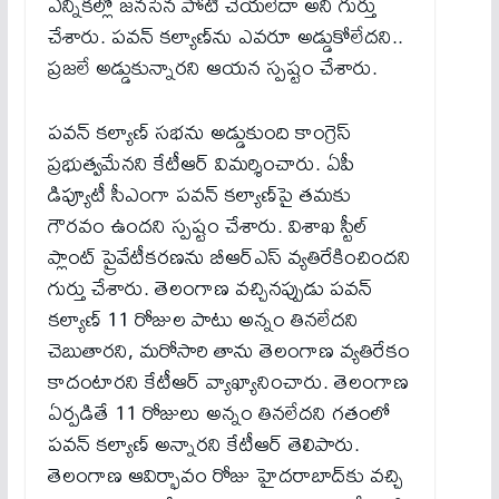
ఎన్నికల్లో జనసేన పోటీ చేయలేదా అని గుర్తు
చేశారు. పవన్ కల్యాణ్‌ను ఎవరూ అడ్డుకోలేదని..
ప్రజలే అడ్డుకున్నారని ఆయన స్పష్టం చేశారు.
పవన్ కల్యాణ్ సభను అడ్డుకుంది కాంగ్రెస్
ప్రభుత్వమేనని కేటీఆర్ విమర్శించారు. ఏపీ
డిప్యూటీ సీఎంగా పవన్ కల్యాణ్‌పై తమకు
గౌరవం ఉందని స్పష్టం చేశారు. విశాఖ స్టీల్
ప్లాంట్ ప్రైవేటీకరణను బీఆర్ఎస్ వ్యతిరేకించిందని
గుర్తు చేశారు. తెలంగాణ వచ్చినప్పుడు పవన్
కల్యాణ్ 11 రోజుల పాటు అన్నం తినలేదని
చెబుతారని, మరోసారి తాను తెలంగాణ వ్యతిరేకం
కాదంటారని కేటీఆర్ వ్యాఖ్యానించారు. తెలంగాణ
ఏర్పడితే 11 రోజులు అన్నం తినలేదని గతంలో
పవన్ కల్యాణ్ అన్నారని కేటీఆర్ తెలిపారు.
తెలంగాణ ఆవిర్భావం రోజు హైదరాబాద్‌కు వచ్చి