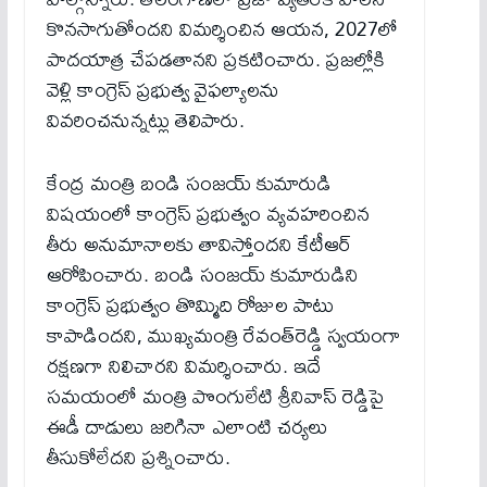
కొనసాగుతోందని విమర్శించిన ఆయన, 2027లో
పాదయాత్ర చేపడతానని ప్రకటించారు. ప్రజల్లోకి
వెళ్లి కాంగ్రెస్ ప్రభుత్వ వైఫల్యాలను
వివరించనున్నట్లు తెలిపారు.
కేంద్ర మంత్రి బండి సంజయ్ కుమారుడి
విషయంలో కాంగ్రెస్ ప్రభుత్వం వ్యవహరించిన
తీరు అనుమానాలకు తావిస్తోందని కేటీఆర్
ఆరోపించారు. బండి సంజయ్ కుమారుడిని
కాంగ్రెస్ ప్రభుత్వం తొమ్మిది రోజుల పాటు
కాపాడిందని, ముఖ్యమంత్రి రేవంత్‌రెడ్డి స్వయంగా
రక్షణగా నిలిచారని విమర్శించారు. ఇదే
సమయంలో మంత్రి పొంగులేటి శ్రీనివాస్ రెడ్డిపై
ఈడీ దాడులు జరిగినా ఎలాంటి చర్యలు
తీసుకోలేదని ప్రశ్నించారు.