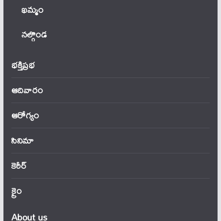
ఖ‌మ్మం
నల్గొండ
భక్తిప్రభ
ఆదివారం
ఆరోగ్యం
సినిమా
కెరీర్
క్రైం
About us