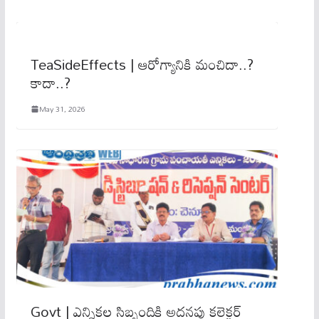
TeaSideEffects | ఆరోగ్యానికి మంచిదా..?
కాదా..?
May 31, 2026
Govt | ఎన్నికల సిబ్బందికి అదనపు కలెక్టర్