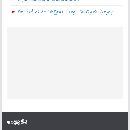
నీట్-పీజీ 2026 పరీక్షలకు కేంద్రం పకడ్బందీ ఏర్పాట్లు
ఆంధ్ర‌ప్ర‌దేశ్