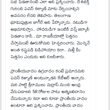
సభ పెడతానంటే ఎలా అని ప్రశ్నించారు. దేశభక్తి
గురించి పవన్ కల్యాణ్ మాకు నేర్పించాల్సిన
అవసరం లేదని తెలిపారు. తెలంగాణ
భూమిపుత్రుల జాగీరే అని పేర్కొన్నారు. నటుడిగా
అభిమానిస్తాం.. సోదరుడిగా ఇంటికి వస్తే బిర్యానీ
పెడతాం కానీ.. మా రాజకీయాల్లో పెత్తనం
చేస్తామంటే ఊరుకోమని హెచ్చరించారు. మొన్ననే
అంత కష్టపడి విడిపోయాం కదా.. మళ్లీ మీ
పెత్తనం ఎందుకు అని నిలదీశారు.
ప్రాంతీయవాదం ఉగ్రవాదం కంటే ప్రమాదమని
పవన్ కళ్యాణ్ అంటున్నాడని కేటీఆర్ అన్నారు.
మరి పొట్టి శ్రీరాములు మద్రాస్ నుంచి ఆంధ్ర
వేరుపడాలని 58 రోజుల పాటు ఆత్మబలిదానం
చేసుకున్నారు కదా అది కూడా ప్రాంతీయ వాదం
అంటారా అని ప్రశ్నించారు. ప్రాంతీయ వాదం