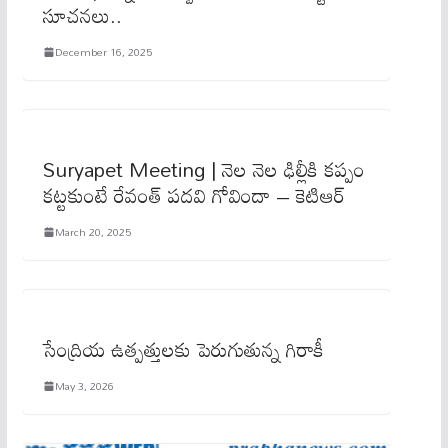
సూచనలు..
December 16, 2025
Suryapet Meeting | నెల నెల ఢిల్లీకి క‌ప్పం
కట్టకుంటే రేవంత్ ప‌ద‌వి గోవిందా – కెటిఆర్
March 20, 2025
సేంద్రియ ఉత్పత్తులకు పెరుగుతున్న గిరాకీ
May 3, 2026