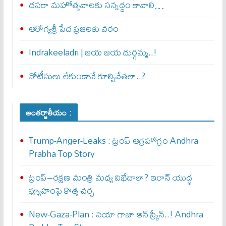
దసరా మహోత్సవాలకు సన్నద్ధం కావాలి…
ఆరోగ్యశ్రీ పేద ప్రజలకు వరం
Indrakeeladri | జయ జయ దుర్గమ్మ..!
నోటీసులు లేకుండానే కూల్చివేతలా..?
అంతర్జాతీయం :
Trump-Anger-Leaks : ట్రంప్ ఆగ్ర‌హోగ్రం Andhra
Prabha Top Story
ట్రంప్–రక్షణ మంత్రి మధ్య విభేదాలా? ఇరాన్ యుద్ధ
వ్యూహంపై కొత్త చర్చ
New-Gaza-Plan : న‌యా గాజా ఆన్ స్క్రీన్‌..! Andhra