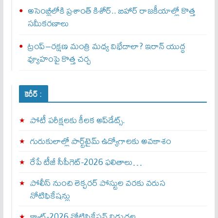
అసెంబ్లీలోకి ప్రశాంత్ కిశోర్.. బిహార్ రాజకీయాల్లో కొత్త
సమీకరణాలు
ట్రంప్–రక్షణ మంత్రి మధ్య విభేదాలా? ఇరాన్ యుద్ధ
వ్యూహంపై కొత్త చర్చ
కెరీర్ :
పోటీ పరీక్షలకు కీలక అప్‌డేట్స్.
గురుకులాల్లో పార్ట్‌టైమ్ ఉద్యోగాలకు అవకాశం
రేపే టీజీ సీపీగెట్‌-2026 ఫలితాలు…
పోలీస్ నుంచి లెక్చరర్ పోస్టుల వరకు వరుస
నోటిఫికేషన్లు
క్యాట్-2026 నోటిఫికేషన్ విడుదల…