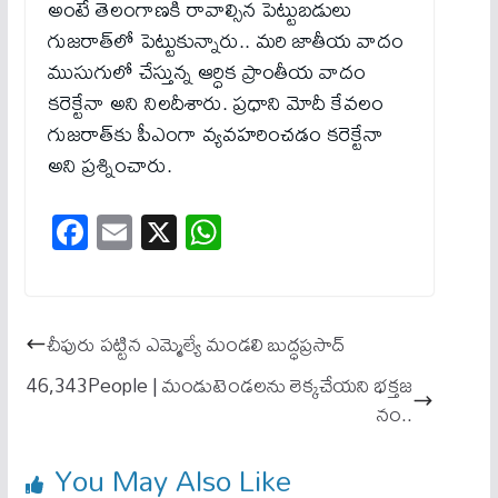
అంటే తెలంగాణకి రావాల్సిన పెట్టుబడులు
గుజరాత్‌లో పెట్టుకున్నారు.. మరి జాతీయ వాదం
ముసుగులో చేస్తున్న ఆర్ధిక ప్రాంతీయ వాదం
కరెక్టేనా అని నిలదీశారు. ప్రధాని మోదీ కేవలం
గుజరాత్‌కు పీఎంగా వ్యవహరించడం కరెక్టేనా
అని ప్రశ్నించారు.
Fa
E
X
W
ce
m
ha
bo
ail
ts
ok
A
చీపురు పట్టిన ఎమ్మెల్యే మండలి బుద్ధప్రసాద్
pp
46,343People | మండుటెండలను లెక్కచేయని భక్తజ
నం..
You May Also Like