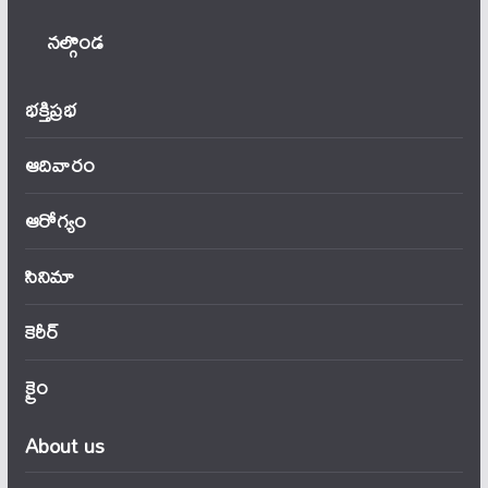
నల్గొండ
భక్తిప్రభ
ఆదివారం
ఆరోగ్యం
సినిమా
కెరీర్
క్రైం
About us