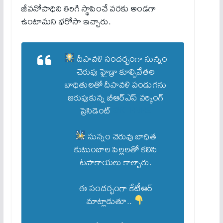
జీవనోపాధిని తిరిగి స్థాపించే వరకు అండగా
ఉంటామని భరోసా ఇచ్చారు.
దీపావళి సందర్భంగా సున్నం
చెరువు హైడ్రా కూల్చివేతల
బాధితులతో దీపావళి పండుగను
జరుపుకున్న బీఆర్ఎస్ వర్కింగ్
ప్రెసిడెంట్
@KTRBRS
సున్నం చెరువు బాధిత
కుటుంబాల పిల్లలతో కలిసి
టపాకాయలు కాల్చారు.
ఈ సందర్భంగా కేటీఆర్
మాట్లాడుతూ..