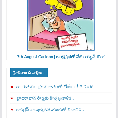
7th August Cartoon | ఆంధ్రప్రభలో నేటి కార్టూన్ ‘ఔరా’
హైదరాబాద్ వార్తలు :
రాయదుర్గం భూ వివాదంలో టీజీఐఐసీకి ఊరట..
హైదరాబాద్ రోడ్లకు కొత్త ప్రణాళిక..
కాంగ్రెస్ ఎమ్మెల్యే కుటుంబంలో వివాదం..