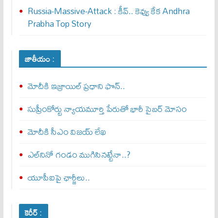
Russia-Massive-Attack : కీవ్‌.. కెవ్వు కేక‌ Andhra
Prabha Top Story
జాతీయం :
మోదీకి ఇజ్రాయిల్ ప్ర‌ధాని ఫొన్..
సుప్రీంకోర్టు న్యాయమూర్తి పేరుతో భారీ సైబర్ మోసం
మోదీకి సీఎం విజయ్ లేఖ
ఎల్‌నినో గండం ముగిసినట్టేనా..?
యూపీఐపై ఛార్జీలు..
కెరీర్ :