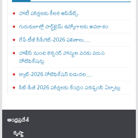
పోటీ పరీక్షలకు కీలక అప్‌డేట్స్.
గురుకులాల్లో పార్ట్‌టైమ్ ఉద్యోగాలకు అవకాశం
రేపే టీజీ సీపీగెట్‌-2026 ఫలితాలు…
పోలీస్ నుంచి లెక్చరర్ పోస్టుల వరకు వరుస
నోటిఫికేషన్లు
క్యాట్-2026 నోటిఫికేషన్ విడుదల…
నీట్-పీజీ 2026 పరీక్షలకు కేంద్రం పకడ్బందీ ఏర్పాట్లు
ఆంధ్ర‌ప్ర‌దేశ్
కృష్ణా