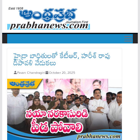
హైడ్రా బాధితులతో కేటీఆర్, హరీశ్ రావు
దీపావళి వేడుకలు
Pavan Chandragiri
October 20, 2025