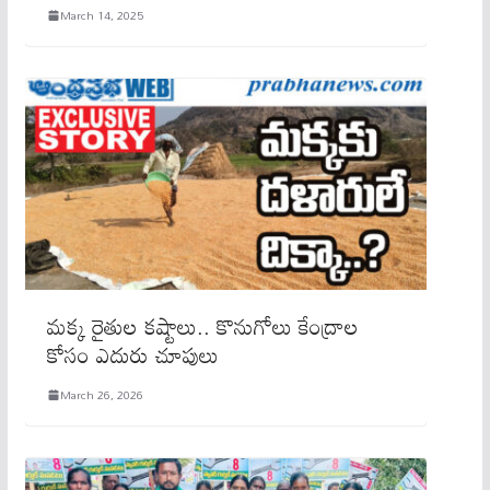
March 14, 2025
మక్క రైతుల కష్టాలు.. కొనుగోలు కేంద్రాల
కోసం ఎదురు చూపులు
March 26, 2026