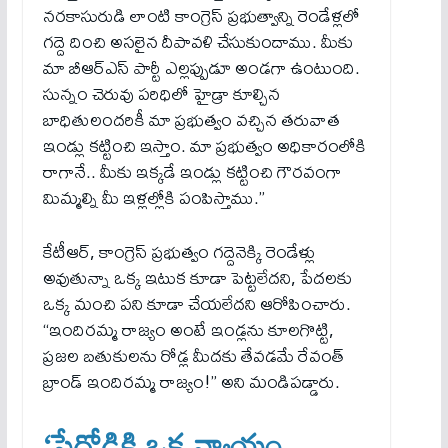
నరకాసురుడి లాంటి కాంగ్రెస్ ప్రభుత్వాన్ని రెండేళ్లలో
గద్దె దించి అసలైన దీపావళి చేసుకుందాము. మీకు
మా బీఆర్ఎస్ పార్టీ ఎల్లప్పుడూ అండగా ఉంటుంది.
సున్నం చెరువు పరిధిలో హైడ్రా కూల్చిన
బాధితులందరికీ మా ప్రభుత్వం వచ్చిన తరువాత
ఇండ్లు కట్టించి ఇస్తాం. మా ప్రభుత్వం అధికారంలోకి
రాగానే.. మీకు ఇక్కడే ఇండ్లు కట్టించి గౌరవంగా
మిమ్మల్ని మీ ఇళ్లల్లోకి పంపిస్తాము.”
కేటీఆర్, కాంగ్రెస్ ప్రభుత్వం గద్దెనెక్కి రెండేళ్లు
అవుతున్నా ఒక్క ఇటుక కూడా పెట్టలేదని, పేదలకు
ఒక్క మంచి పని కూడా చేయలేదని ఆరోపించారు.
“ఇందిరమ్మ రాజ్యం అంటే ఇండ్లను కూలగొట్టి,
ప్రజల బతుకులను రోడ్ల మీదకు తేవడమే రేవంత్
బ్రాండ్ ఇందిరమ్మ రాజ్యం!” అని మండిపడ్డారు.
‘పేదోడికి ఒక న్యాయం,