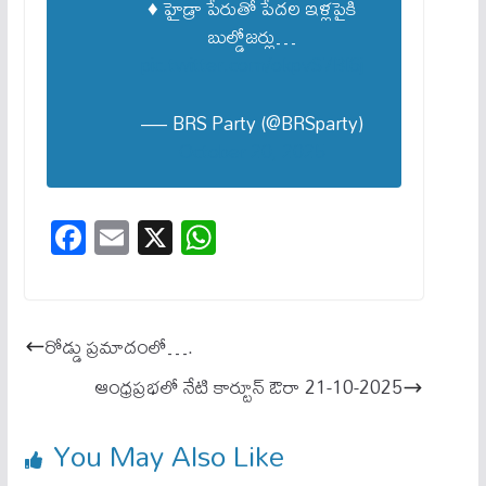
♦️ హైడ్రా పేరుతో పేదల ఇళ్లపైకి
బుల్డోజర్లు…
pic.twitter.com/okpvS7Bl6j
— BRS Party (@BRSparty)
October 20, 2025
Fa
E
X
W
ce
m
ha
bo
ail
ts
ok
A
రోడ్డు ప్రమాదంలో….
pp
ఆంధ్రప్రభలో నేటి కార్టూన్ ఔరా 21-10-2025
You May Also Like