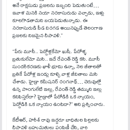
అనే రాక్షసుడు ప్రజలను ఇబ్బంది పెడుతుంటే…
ఇవాళ మనకి నయా నరకాసురుడు వచ్చాడు, ఇళ్లు
కూలగొడతామని బయపెడుతున్నాడు. ఈ
నరకాసురుడి పీడ విరగడ అయినప్పుడే తెలంగాణ
ప్రజలకు నిజమైన దీపావళి.”
“పేరు మూసీ.. పెద్దోళ్లకేమో ఖుషీ. పేదోళ్ళ
బ్రతుకులేమో మసి.. ఇదే రేవంత్ రెడ్డి కసి. మూసీ
సుందరీకరణకు ఖాళీ భూమి ఉన్నా, నెల జీతాలతో
బ్రతికే పేదోళ్ల ఇండ్లు కూల్చి వాళ్ల జీవితాలు మసి
చేశాడు. హైడ్రా కమీషనర్ రంగనాథ్… చెరువుల్లో
ఉన్న పొంగులేటి ఇల్లు, రేవంత్ రెడ్డి తమ్ముని ఇల్లు
కనిపిస్తలేదా? హైడ్రాలో పేదోడికి ఒక న్యాయం,
పెద్దోడికి ఒక న్యాయం ఉంటదా?” అని ప్రశ్నించారు.
కేటీఆర్, హరీశ్ రావు ఇద్దరూ బాధితుల పిల్లలకు
దీపావళి బహుమతులు పంపిణీ చేసి, వారి