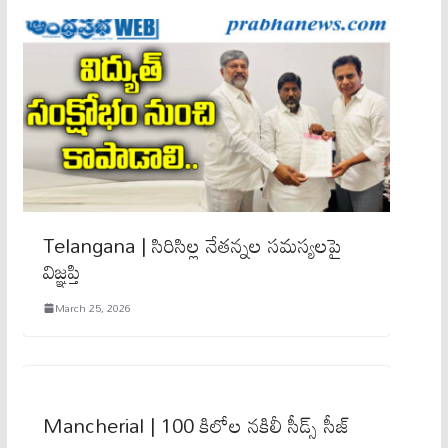
Telangana | సిరిసిల్ల నేతన్నల సమస్యలపై
విజ్ఞప్తి
March 25, 2026
Mancherial | 100 కిలోల నకిలీ సీడ్స్ సీజ్