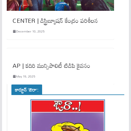
CENTER | డిస్ట్రిబ్యూషన్ కేంద్రం పరిశీల‌న‌
December 10, 2025
AP | కదిరి మున్సిపాలిటీ టిడిపి కైవసం
May 19, 2025
కార్టూన్ ‘ఔరా’: