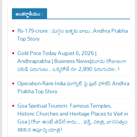
అంతర్జాతీయం :
Rs-179-crore : మ‌గ్గం ఇళ్ళ‌కు బాబు..Andhra Prabha
Top Story
Gold Price Today August 6, 2026 |
Andhraprabha | Business News|మూడు రోజులుగా
పసిడి పరుగులు.. ఒక్కరోజే రూ.2,890 పెరుగుద‌ల‌..!
Operation-Rare-India మాగ్నెట్ పై ఫుల్ ఫోక‌స్ Andhra
Prabha Top Story
Goa Spiritual Tourism: Famous Temples,
Historic Churches and Heritage Places to Visit in
Goa | గోవా అంటే బీచ్‌లే కాదు… భక్తి, చరిత్ర, వారసత్వం
కలిసిన అపూర్వ యాత్ర!