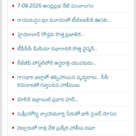
7-08-2026 ఆంధ్రప్రభ నేటి పంచాంగం
రాయదుర్గం భూ వివాదంలో టీజీఐఐసీకి ఊరట..
హైదరాబాద్ రోడ్లకు కొత్త ప్రణాళిక..
టీపీసీసీ మీడియా విభాగానికి కొత్త చైర్మన్..
కేజీబీవీ హాస్టల్‌లోకి అర్ధరాత్రి యువకుడు..
గాంధారి ఖిల్లాలో తప్పిపోయిన వృద్ధురాలు.. సీసీ
కెమెరాలతో గుర్తించిన పోలీసులు
మోదీకి ఇజ్రాయిల్ ప్ర‌ధాని ఫొన్..
సుప్రీంకోర్టు న్యాయమూర్తి పేరుతో భారీ సైబర్ మోసం
నెల్లూరులో రాత్రి వేళ ప్రత్యేక పోలీసు నిఘా