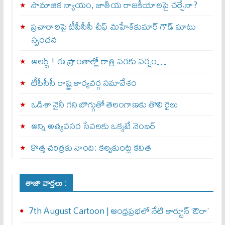
సామాజిక న్యాయం, జాతీయ రాజకీయాలపై చర్చేనా?
ప్రచారాలపై టీపీసీసీ చీఫ్ మహేశ్‌కుమార్ గౌడ్ ఘాటు
స్పందన
అల‌ర్ట్ ! ఈ ప్రాంతాల్లో రాత్రి వరకు వర్షం…
టీపీసీసీ రాష్ట్ర కార్యవర్గ సమావేశం
ఒడిశా నైనీ గని బొగ్గుతో తెలంగాణకు తొలి రైలు
అన్ని అత్యవసర సేవలకు ఒక్క‌టే నెంబ‌ర్‌
కొత్త చరిత్రకు నాంది: క‌ల్వ‌కుంట్ల కవిత
తాజా వార్తలు :
7th August Cartoon | ఆంధ్రప్రభలో నేటి కార్టూన్ ‘ఔరా’