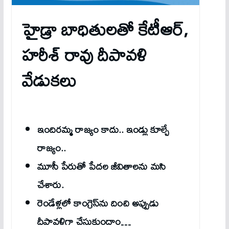
హైడ్రా బాధితులతో కేటీఆర్,
హరీశ్ రావు దీపావళి
వేడుకలు
ఇందిరమ్మ రాజ్యం కాదు.. ఇండ్లు కూల్చే
రాజ్యం..
మూసీ పేరుతో పేదల జీవితాలను మ‌సి
చేశారు.
రెండేళ్లలో కాంగ్రెస్‌ను దించి అప్పుడు
దీపావళిగా చేసుకుందాం…