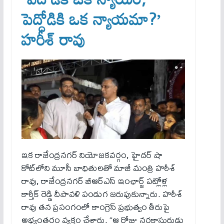
పెద్దోడికి ఒక న్యాయమా?’
హరీశ్ రావు
ఇక‌ రాజేంద్రనగర్ నియోజకవర్గం, హైదర్ షా
కోట్‌లోని మూసీ బాధితులతో మాజీ మంత్రి హరీశ్
రావు, రాజేంద్రనగర్ బీఆర్‌ఎస్ ఇంఛార్జ్ పట్లోళ్ల
కార్తీక్ రెడ్డి దీపావళి పండుగ జరుపుకున్నారు. హరీశ్
రావు తన ప్రసంగంలో కాంగ్రెస్ ప్రభుత్వం తీరుపై
అభ్యంతరం వ్యక్తం చేశారు. “ఆ రోజు నరకాసురుడు