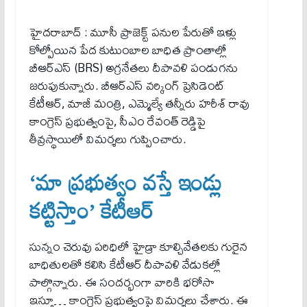
హైదరాబాద్ : మూసీ ప్రాజెక్ట్ పనుల పేరుతో ఇళ్లు
కోల్పోయిన పేద కుటుంబాల బాధిత ప్రాంతాల్లో
బీఆర్‌ఎస్ (BRS) అగ్రనేతలు దీపావళి పండుగను
జరుపుకున్నారు. బీఆర్‌ఎస్ వర్కింగ్ ప్రెసిడెంట్
కేటీఆర్, మాజీ మంత్రి, ఎమ్మెల్యే తన్నీరు హరీశ్ రావు
కాంగ్రెస్ ప్రభుత్వంపై, సీఎం రేవంత్ రెడ్డిపై
తీవ్రస్థాయిలో విమర్శలు గుప్పించారు.
‘మా ప్రభుత్వం వస్తే ఇండ్లు
కట్టిస్తాం’ కేటీఆర్
సున్నం చెరువు పరిధిలో హైడ్రా కూల్చివేతలకు గురైన
బాధితులతో కలిసి కేటీఆర్ దీపావళి వేడుకల్లో
పాల్గొన్నారు. ఈ సంద‌ర్భంగా వారికి భరోసా
ఇస్తూ… కాంగ్రెస్ ప్రభుత్వంపై విమర్శలు చేశారు. ఈ