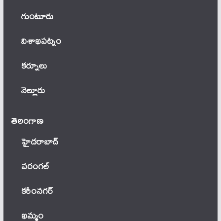
గుంటూరు
విశాఖపట్నం
కర్నూలు
నెల్లూరు
తెలంగాణ‌
హైదరాబాద్
వ‌రంగ‌ల్
కరీంనగర్
ఖ‌మ్మం