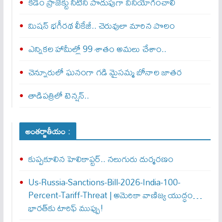
కడెం ప్రాజెక్టు నీటిని పొదుపుగా వినియోగించాలి
మిషన్‌ భగీరథ లీకేజీ.. చెరువులా మారిన పొలం
ఎన్నికల హామీల్లో 99 శాతం అమలు చేశాం..
చెన్నూరులో ఘనంగా గడి మైసమ్మ బోనాల జాతర
తాడిపత్రిలో టెన్షన్..
అంతర్జాతీయం :
కుప్పకూలిన హెలికాప్టర్‌.. నలుగురు దుర్మరణం
Us-Russia-Sanctions-Bill-2026-India-100-
Percent-Tariff-Threat | అమెరికా వాణిజ్య యుద్ధం…
భారత్‌కు టారిఫ్ ముప్పు!