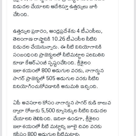
విడుదల చేయాలని ఆదేశిస్తూ ఉత్తర్వులు జారీ
చేసింది.
ఉత్తర్వుల ప్రకారం, ఆంధ్రప్రదేశ్‌కు 4 టీఎంసీలు,
తెలంగాణ రాష్ట్రానికి 10.26 టీఎంసీల నీటిని
విడుదల చేయనున్నారు. ఈ నీటి వినియోగానికి
సంబంధించి ప్రాజెక్టులలో నీటిమట్టాల పరిమితిని
కూడా కేఆర్ఎంబీ స్పష్టంచేసింది. శ్రీశైలం
జలాశయంలో 800 అడుగుల వరకు, నాగార్జున
సాగర్ ప్రాజెక్టులో 505 అడుగుల వరకు నీటిని
వినియోగించుకోవడానికి అనుమతి ఇచ్చింది.
ఏపీ అవసరాల కోసం నాగార్జున సాగర్ కుడి కాలువ
ద్వారా రోజుకు 5,500 క్యూసెక్కుల నీటిని విడుదల
చేయాలని తెలిపింది. ఇదిలా ఉండగా, శ్రీశైలం
జలాశయంలో నీటి మట్టాన్ని జూలై చివరి వరకు
కనీసం 800 అడుగుల నీటిమట్టాన్ని