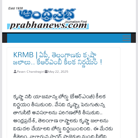
KRMB | ఏపీ, తెలంగాణకు కృష్ణా
జలాలు.. కేఆర్ఎంబీ కీలక నిర్ణయం !
Pavan Chandragiri
May 22, 2025
కృష్ణా నదీ యాజమాన్య బోర్డు (కేఆర్ఎంబీ) కీలక
నిర్ణయం తీసుకుంది. వేసవి దృష్ట్యా పెరుగుతున్న
తాగునీటి అవసరాలను పరిగణలోకి తీసుకుని..
ఆంధ్రప్రదేశ్, తెలంగాణ రాష్ట్రాలకు కృష్ణా జలాలను
విడుదల చేయాలని బోర్డు నిర్ణయించింది. ఈ మేరకు
శ్రీశైలం, నాగార్జున సాగర్ ప్రాజెక్టుల నుంచి నీటిని