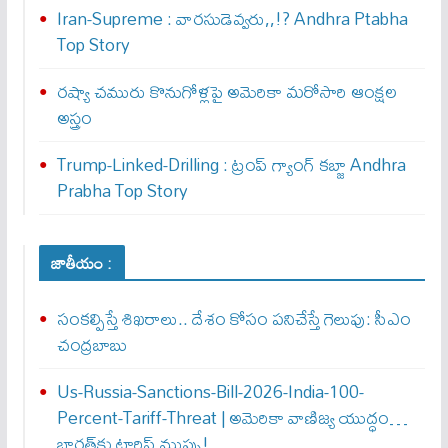
Iran-Supreme : వార‌సుడెవ్వ‌రు,,!? Andhra Ptabha
Top Story
రష్యా చమురు కొనుగోళ్లపై అమెరికా మరోసారి ఆంక్షల
అస్త్రం
Trump-Linked-Drilling : ట్రంప్ గ్యాంగ్ క‌బ్జా Andhra
Prabha Top Story
జాతీయం :
సంకల్పిస్తే శిఖరాలు.. దేశం కోసం పనిచేస్తే గెలుపు: సీఎం
చంద్రబాబు
Us-Russia-Sanctions-Bill-2026-India-100-
Percent-Tariff-Threat | అమెరికా వాణిజ్య యుద్ధం…
భారత్‌కు టారిఫ్ ముప్పు!