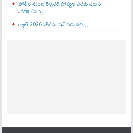
పోలీస్ నుంచి లెక్చరర్ పోస్టుల వరకు వరుస
నోటిఫికేషన్లు
క్యాట్-2026 నోటిఫికేషన్ విడుదల…