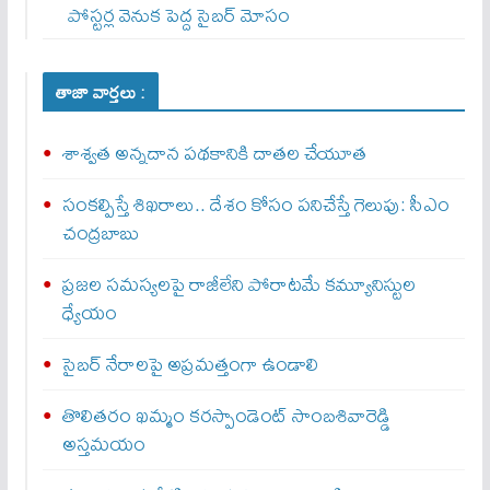
పోస్టర్ల వెనుక పెద్ద సైబర్ మోసం
తాజా వార్తలు :
శాశ్వత అన్నదాన పథకానికి దాతల చేయూత
సంకల్పిస్తే శిఖరాలు.. దేశం కోసం పనిచేస్తే గెలుపు: సీఎం
చంద్రబాబు
ప్రజల సమస్యలపై రాజీలేని పోరాటమే కమ్యూనిస్టుల
ధ్యేయం
సైబర్‌ నేరాలపై అప్రమత్తంగా ఉండాలి
తొలితరం ఖమ్మం కరస్పాండెంట్‌ సాంబశివారెడ్డి
అస్తమయం