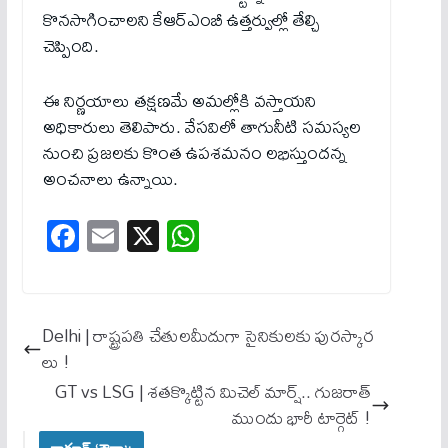
కొనసాగించాలని కేఆర్ఎంబీ ఉత్తర్వుల్లో తేల్చి
చెప్పింది.
ఈ నిర్ణయాలు తక్షణమే అమల్లోకి వస్తాయని
అధికారులు తెలిపారు. వేసవిలో తాగునీటి సమస్యల
నుంచి ప్రజలకు కొంత ఉపశమనం లభిస్తుందన్న
అంచనాలు ఉన్నాయి.
Fa
E
X
W
ce
m
ha
bo
ail
ts
ok
A
Delhi | రాష్ట్రపతి చేతులమీదుగా సైనికులకు పురస్కార
pp
లు !
GT vs LSG | శతక్కొట్టిన మిచెల్ మార్ష్.. గుజరాత్
ముందు భారీ టార్గెట్ !