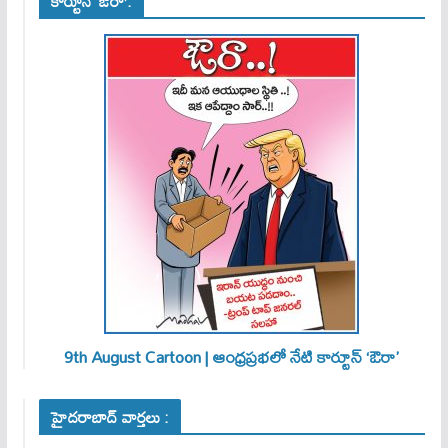
కార్టూన్ ‘ఔరా’:
9th August Cartoon | ఆంధ్రప్రభలో నేటి కార్టూన్ ‘ఔరా’
హైదరాబాద్ వార్తలు :