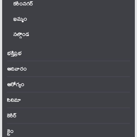
కరీంనగర్
ఖ‌మ్మం
నల్గొండ
భక్తిప్రభ
ఆదివారం
ఆరోగ్యం
సినిమా
కెరీర్
క్రైం