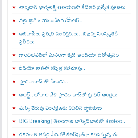
చార్మినార్‌ భాగ్యలక్ష్మి ఆలయంలో కేటీఆర్ ప్రత్యేక పూజలు
నల్లబెల్లికి బయలుదేరిన కేసీఆర్‌..
ఆదివాసీలు ప్రకృతి పరిరక్షకులు.. విభిన్న సంస్కృతికి
ప్రతీకలు
గాంధీభవన్‌లో ఘనంగా క్విట్‌ ఇండియా దినోత్సవం
వీడియో కాల్‌లో కన్నీళ్ల కడచూపు..
హైదరాబాద్ లో పేలుడు..
అలర్ట్‌.. బోనాల వేళ హైదరాబాద్‌లో ట్రాఫిక్‌ ఆంక్షలు
మస్కి చెరువు పరిరక్షణకు కదిలిన స్థానికులు
BIG Breaking | తెలంగాణ బాస్కెట్‌బాల్‌లో కలకలం..
రకరకాల ఆఫర్ల పేరుతో కలర్‌ఫుల్‌గా కనిపిస్తున్న ఈ