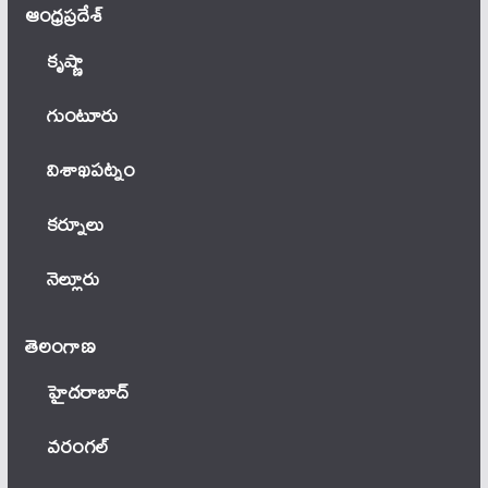
ఆంధ్ర‌ప్ర‌దేశ్
కృష్ణా
గుంటూరు
విశాఖపట్నం
కర్నూలు
నెల్లూరు
తెలంగాణ‌
హైదరాబాద్
వ‌రంగ‌ల్