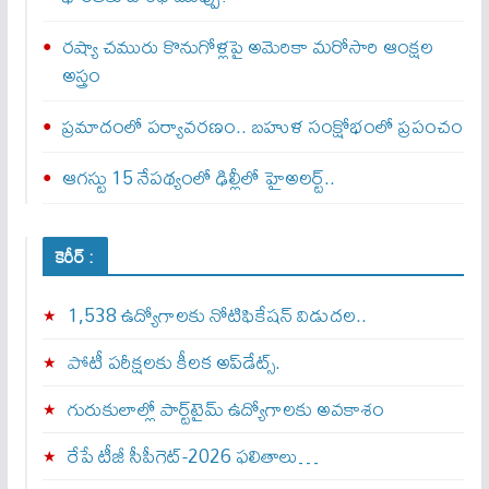
రష్యా చమురు కొనుగోళ్లపై అమెరికా మరోసారి ఆంక్షల
అస్త్రం
ప్రమాదంలో పర్యావరణం.. బహుళ సంక్షోభంలో ప్రపంచం
ఆగస్టు 15 నేపథ్యంలో ఢిల్లీలో హైఅలర్ట్..
కెరీర్ :
1,538 ఉద్యోగాలకు నోటిఫికేషన్ విడుదల..
పోటీ పరీక్షలకు కీలక అప్‌డేట్స్.
గురుకులాల్లో పార్ట్‌టైమ్ ఉద్యోగాలకు అవకాశం
రేపే టీజీ సీపీగెట్‌-2026 ఫలితాలు…