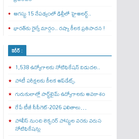
ఆగస్టు 15 నేపథ్యంలో ఢిల్లీలో హైఅలర్ట్..
భారత్‌కు రైల్వే మార్గం.. రష్యా కీలక ప్రతిపాదన !
కెరీర్ :
1,538 ఉద్యోగాలకు నోటిఫికేషన్ విడుదల..
పోటీ పరీక్షలకు కీలక అప్‌డేట్స్.
గురుకులాల్లో పార్ట్‌టైమ్ ఉద్యోగాలకు అవకాశం
రేపే టీజీ సీపీగెట్‌-2026 ఫలితాలు…
పోలీస్ నుంచి లెక్చరర్ పోస్టుల వరకు వరుస
నోటిఫికేషన్లు