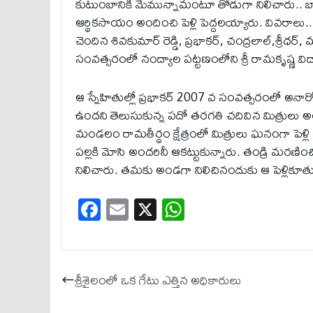
కుటుంబానికి మేమున్నామంటూ తోడుగా నిలిచారు.. బాల్య
ఆర్థిక‌సాయం అందించి పెళ్లి పెద్ద‌లయ్యారు. వివ‌రాలు
చెందిన శివకుమార్ రెడ్డి, ప్రభాకర్, చంద్రలాల్,శ్ర
సంవత్సరంలో నంద్యాల పట్టణంలోని శ్రీ రామకృష్ణ 
ఆ స్నేహితుల్లో ప్రభాకర్ 2007 వ సంవత్సరంలో అన
ఉందని తెలుసుకున్న పదో తరగతి చదివిన మిత్రులు అండగా ని
మండలం రామతీర్థం క్షేత్రంలో మిత్రులు ఘనంగా పెళ్లి 
పల్లకి మోసి అందరినీ ఆకట్టుకున్నారు. తండ్రి మరణించి
నిలిచారు. త‌మ‌కు అండ‌గా నిలిచినందుకు ఆ పెళ్లికూ
Fa
E
X
W
ce
m
ha
bo
ail
ts
ok
A
శ్రీ‌శైలంలో ఒక గేటు ఎత్తిన అధికారులు
pp