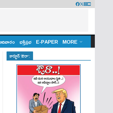
ఆదివారం
భక్తిప్రభ
E-PAPER
MORE
కార్టూన్ ‘ఔరా’: