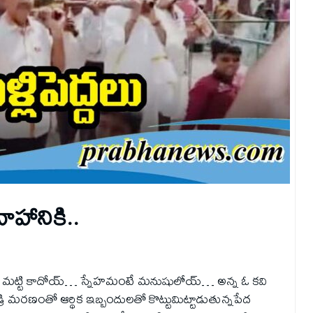
వాహానికి..
ంటే మట్టి కాదోయ్‌… స్నేహమంటే మనుషులోయ్‌… అన్న ఓ కవి
ి మ‌ర‌ణంతో ఆర్థిక ఇబ్బందుల‌తో కొట్టుమిట్టాడుతున్న‌పేద