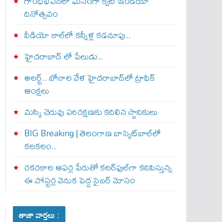
గాంధీభవన్‌లో ఘనంగా క్విట్‌ ఇండియా
దినోత్సవం
వీడియో కాల్‌లో కన్నీళ్ల కడచూపు..
హైదరాబాద్ లో పేలుడు..
అలర్ట్‌.. బోనాల వేళ హైదరాబాద్‌లో ట్రాఫిక్‌
ఆంక్షలు
మస్కి చెరువు పరిరక్షణకు కదిలిన స్థానికులు
BIG Breaking | తెలంగాణ బాస్కెట్‌బాల్‌లో
కలకలం..
రకరకాల ఆఫర్ల పేరుతో కలర్‌ఫుల్‌గా కనిపిస్తున్న
ఈ పోస్టర్ల వెనుక పెద్ద సైబర్ మోసం
తాజా వార్తలు :