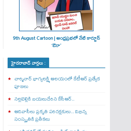
9th August Cartoon | ఆంధ్రప్రభలో నేటి కార్టూన్
‘ఔరా’
హైదరాబాద్ వార్తలు :
చార్మినార్‌ భాగ్యలక్ష్మి ఆలయంలో కేటీఆర్ ప్రత్యేక
పూజలు
నల్లబెల్లికి బయలుదేరిన కేసీఆర్‌..
ఆదివాసీలు ప్రకృతి పరిరక్షకులు.. విభిన్న
సంస్కృతికి ప్రతీకలు