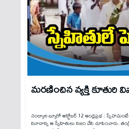
మ‌ర‌ణించిన వ్య‌క్తి కూతురి వి
నంద్యాల బ్యూరో అక్టోబర్ 12 ఆంధ్రప్రభ : స్నేహమ
నినాదాన్ని ఆ స్నేహితులు నిజం చేసి చూపించారు. తండ్ర