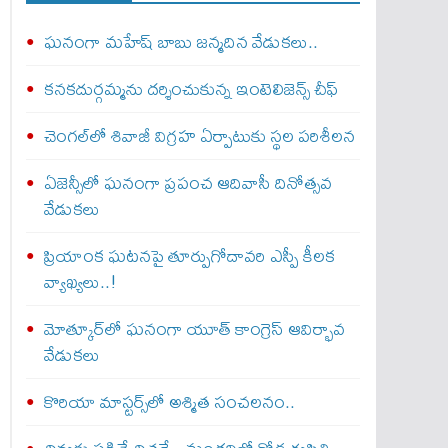
ఘనంగా మహేష్ బాబు జన్మదిన వేడుకలు..
కనకదుర్గమ్మను దర్శించుకున్న ఇంటెలిజెన్స్‌ చీఫ్‌
చెంగల్‌లో శివాజీ విగ్రహ ఏర్పాటుకు స్థల పరిశీలన
ఏజెన్సీలో ఘనంగా ప్రపంచ ఆదివాసీ దినోత్సవ
వేడుకలు
ప్రియాంక ఘటనపై తూర్పుగోదావరి ఎస్పీ కీలక
వ్యాఖ్యలు..!
మోత్కూర్‌లో ఘనంగా యూత్‌ కాంగ్రెస్‌ ఆవిర్భావ
వేడుకలు
కొరియా మాస్టర్స్‌లో అశ్మిత సంచలనం..