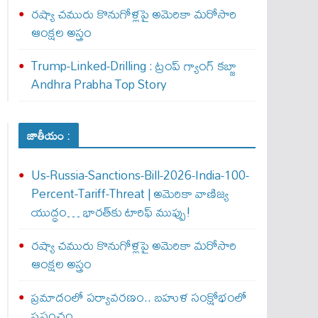
రష్యా చమురు కొనుగోళ్లపై అమెరికా మరోసారి
ఆంక్షల అస్త్రం
Trump-Linked-Drilling : ట్రంప్ గ్యాంగ్ క‌బ్జా
Andhra Prabha Top Story
జాతీయం :
Us-Russia-Sanctions-Bill-2026-India-100-
Percent-Tariff-Threat | అమెరికా వాణిజ్య
యుద్ధం… భారత్‌కు టారిఫ్ ముప్పు!
రష్యా చమురు కొనుగోళ్లపై అమెరికా మరోసారి
ఆంక్షల అస్త్రం
ప్రమాదంలో పర్యావరణం.. బహుళ సంక్షోభంలో
ప్రపంచం