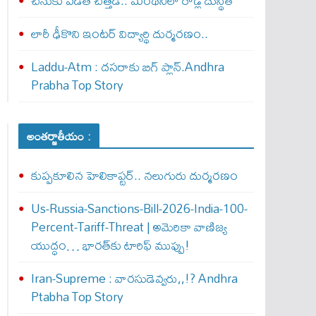
చినుకు పడితే చిత్తడే.. మంథనిలో రోడ్ల దుస్థితి
లారీ ఢీకొని ఇంటర్ విద్యార్థి దుర్మరణం..
Laddu-Atm : దసరాకు బిగ్ ప్లాన్.Andhra
Prabha Top Story
అంతర్జాతీయం :
కుప్పకూలిన హెలికాప్టర్‌.. నలుగురు దుర్మరణం
Us-Russia-Sanctions-Bill-2026-India-100-
Percent-Tariff-Threat | అమెరికా వాణిజ్య
యుద్ధం… భారత్‌కు టారిఫ్ ముప్పు!
Iran-Supreme : వార‌సుడెవ్వ‌రు,,!? Andhra
Ptabha Top Story