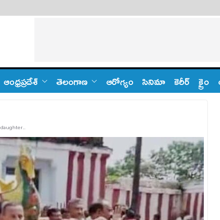
ఆంధ్ర‌ప్ర‌దేశ్
తెలంగాణ‌
ఆరోగ్యం
సినిమా
కెరీర్
క్రైం
 daughter..