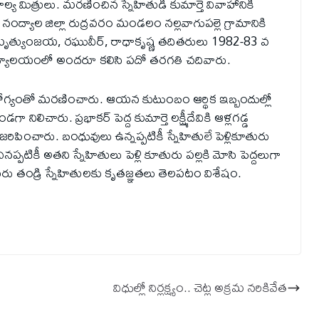
 మిత్రులు. మ‌రణించిన స్నేహితుడి కుమార్తె వివాహానికి
.. నంద్యాల జిల్లా రుద్రవరం మండలం నల్లవాగుపల్లె గ్రామానికి
ీధర్, మృత్యుంజయ, రఘువీర్, రాధాకృష్ణ తదితరులు 1982-83 వ
విద్యాలయంలో అందరూ కలిసి పదో తరగతి చదివారు.
ారోగ్యంతో మరణించారు. ఆయన కుటుంబం ఆర్థిక ఇబ్బందుల్లో
లిచారు. ప్రభాకర్ పెద్ద కుమార్తె లక్ష్మీదేవికి ఆళ్లగడ్డ
జరిపించారు. బంధువులు ఉన్నప్పటికీ స్నేహితులే పెళ్లికూతురు
నప్పటికీ అతని స్నేహితులు పెళ్లి కూతురు పల్లకి మోసి పెద్దలుగా
తురు తండ్రి స్నేహితులకు కృతజ్ఞతలు తెలపటం విశేషం.
విధుల్లో నిర్లక్ష్యం.. చెట్ల అక్ర‌మ న‌రికివేత‌