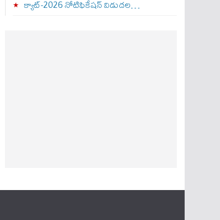
క్యాట్-2026 నోటిఫికేషన్ విడుదల…