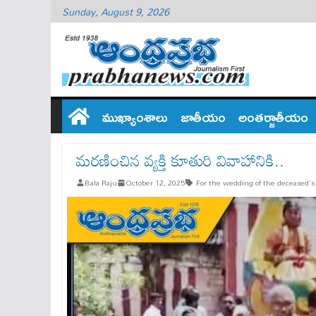
Sunday, August 9, 2026
ముఖ్యాంశాలు
జాతీయం
అంతర్జాతీయం
మ‌ర‌ణించిన వ్య‌క్తి కూతురి వివాహానికి..
Bala Raju
October 12, 2025
For the wedding of the deceased's