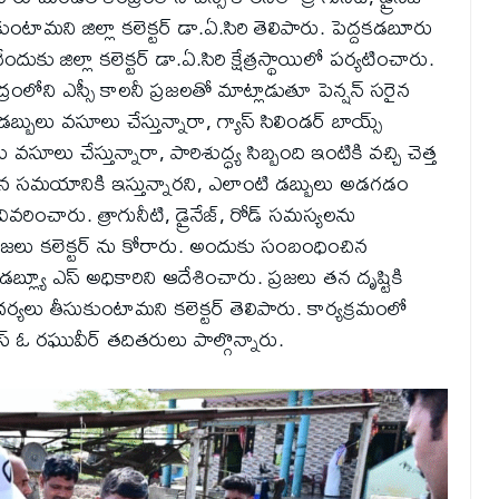
టామని జిల్లా కలెక్టర్ డా.ఏ.సిరి తెలిపారు. పెద్దకడబూరు
 జిల్లా కలెక్టర్ డా.ఏ.సిరి క్షేత్రస్థాయిలో పర్యటించారు.
ంలోని ఎస్సీ కాలనీ ప్రజలతో మాట్లాడుతూ పెన్షన్ సరైన
బులు వసూలు చేస్తున్నారా, గ్యాస్ సిలిండర్ బాయ్స్
ు చేస్తున్నారా, పారిశుద్ధ్య సిబ్బంది ఇంటికి వచ్చి చెత్త
్ సరైన సమయానికి ఇస్తున్నారని, ఎలాంటి డబ్బులు అడగడం
 వివరించారు. త్రాగునీటి, డ్రైనేజ్, రోడ్ సమస్యలను
ప్రజలు కలెక్టర్ ను కోరారు. అందుకు సంబంధించిన
డబ్ల్యూ ఎస్ అధికారిని ఆదేశించారు. ప్రజలు తన దృష్టికి
ర్యలు తీసుకుంటామని కలెక్టర్ తెలిపారు. కార్యక్రమంలో
స్ ఓ రఘువీర్ తదితరులు పాల్గొన్నారు.