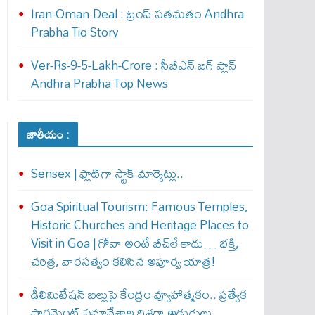
Iran-Oman-Deal : ట్రంప్ స‌త‌మ‌తం Andhra
Prabha Tio Story
Ver-Rs-9-5-Lakh-Crore : సీబీఎన్ బిగ్ ప్లాన్
Andhra Prabha Top News
జాతీయం :
Sensex | ఫ్లాట్‌గా స్టాక్ మార్కెట్లు..
Goa Spiritual Tourism: Famous Temples,
Historic Churches and Heritage Places to
Visit in Goa | గోవా అంటే బీచ్‌లే కాదు… భక్తి,
చరిత్ర, వారసత్వం కలిసిన అపూర్వ యాత్ర!
డీలిమిటేషన్ బిల్లుపై కేంద్రం వ్యూహాత్మకం.. ప్రత్యేక
పార్లమెంట్ సమావేశాల దిశగా అడుగులు