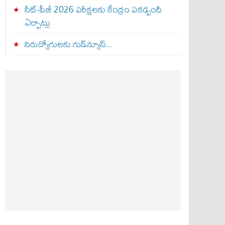
నీట్-పీజీ 2026 పరీక్షలకు కేంద్రం పకడ్బందీ
ఏర్పాట్లు
నిరుద్యోగులకు గుడ్‌న్యూస్..