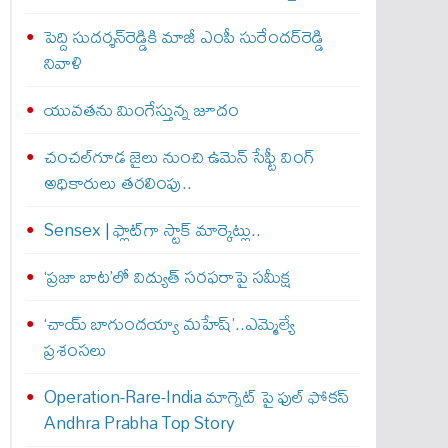
పెద్ది సుదర్శన్‌రెడ్డికి మాజీ ఎంపీ సురేందర్‌రెడ్డి
నివాళి
యువతను మింగేస్తున్న జూదం
చంచల్‌గూడ జైలు నుంచి ఉమెన్ సేఫ్టీ వింగ్
అధికారులు తరలింపు..
Sensex | ఫ్లాట్‌గా స్టాక్ మార్కెట్లు..
‘ప్రజా బాట’లో విద్యుత్ సరఫరాపై సమీక్ష
‘చాయ్ బాగుందయ్యా మహేష్’..ఎమ్మెల్యే
ప్రశంసలు
Operation-Rare-India మాగ్నెట్ పై ఫుల్ ఫోక‌స్
Andhra Prabha Top Story