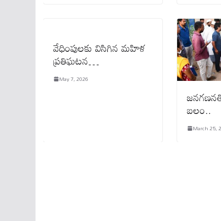
వేధింపులకు విసిగిన మహిళ
ప్రతిఘటన…
May 7, 2026
జనగణనతో
బలం..
March 25, 