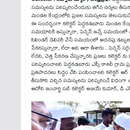
సమస్యలను పరిష్కరించేందుకు తగిన చర్యలు తీసుకుం
మండల కేంద్రంలోని ప్రజల సమస్యలను తెలుసుకునేందుకు
ఈ సందర్భంగా కలెక్టర్ పెద్దకడబూరు మండల కేంద్ర
సమయానికి ఇస్తున్నారా, పెన్షన్ ఇచ్చే సమయంలో డబ్
సిలిండర్ డెలివరీ చేసే సమయంలో అదనపు డబ్బులు వసూల
సేకరిస్తున్నారా, లేదా అని ఆరా తీశారు.. పెన్షన
లేదని, చెత్త సేకరణ చేస్తున్నారని ప్రజలు కలెక్టర్ కు
పరిష్కరించాలని పెద్దకడబూరు ఎస్సీ కాలనీ గ్రామ 
ప్రతిపాదనలు సిద్ధం చేసి పంపించాలని కలెక్టర్ ఆర్ 
తీసుకొని వచ్చిన సమస్యలను పరిష్కరించే విధంగా చ
ఆదోని ఇంచార్జి సబ్ కలెక్టర్ అజయ్ కుమార్, డి ఎ