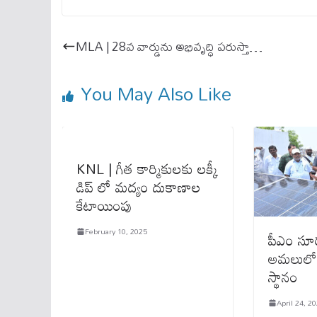
bo
ail
ts
ok
A
MLA | 28వ వార్డును అభివృద్ధి ప‌రుస్తా…
pp
You May Also Like
KNL | గీత కార్మికులకు లక్కీ
డిప్ లో మద్యం దుకాణాల
కేటాయింపు
February 10, 2025
పీఎం సూ
అమలులో 
స్థానం
April 24, 2