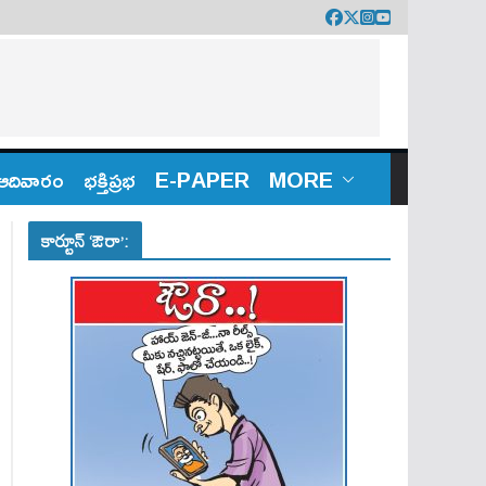
ఆదివారం
భక్తిప్రభ
E-PAPER
MORE
కార్టూన్ ‘ఔరా’: