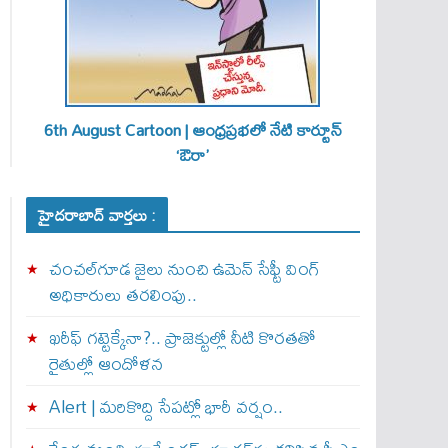
6th August Cartoon | ఆంధ్రప్రభలో నేటి కార్టూన్
‘ఔరా’
హైదరాబాద్ వార్తలు :
చంచల్‌గూడ జైలు నుంచి ఉమెన్ సేఫ్టీ వింగ్
అధికారులు తరలింపు..
ఖరీఫ్ గట్టెక్కేనా?.. ప్రాజెక్టుల్లో నీటి కొరతతో
రైతుల్లో ఆందోళన
Alert | మ‌రికొద్ది సేప‌ట్లో భారీ వ‌ర్షం..