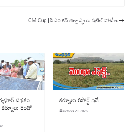
CM Cup | సీఎం కప్ జిల్లా స్థాయి షటిల్ పోటీలు
ర్యఘార్ పథకం
కర్నూలు రిపోర్ట్ ఇదే..
కర్నూలు రెండో
October 29, 2025
026