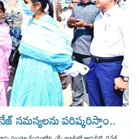
ైనేజ్ సమస్యలను పరిష్కరిస్తాం..
రు మండల కేంద్రంలోని ఎస్సీ కాలనీలో త్రాగునీటి, డ్రైనేజ్