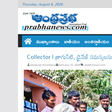
Thursday, August 6, 2026
ముఖ్యాంశాలు
జాతీయం
అంతర్జాతీయం
Collector l త్రాగునీటి, డ్రైనేజ్ సమస్యలను 
Sowjanya Anneboina
February 10, 2026
prabhanews.com