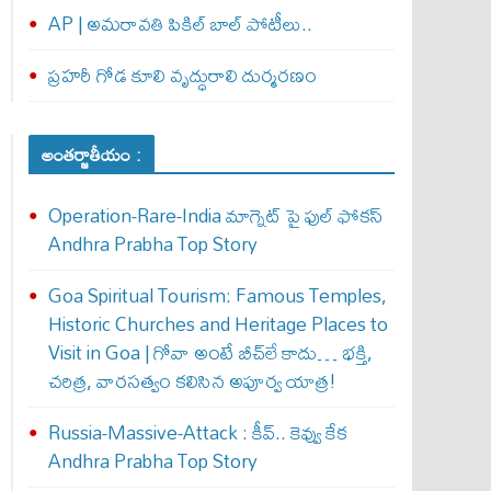
AP | అమరావతి పికిల్ బాల్ పోటీలు..
ప్రహరీ గోడ కూలి వృద్ధురాలి దుర్మరణం
అంతర్జాతీయం :
Operation-Rare-India మాగ్నెట్ పై ఫుల్ ఫోక‌స్
Andhra Prabha Top Story
Goa Spiritual Tourism: Famous Temples,
Historic Churches and Heritage Places to
Visit in Goa | గోవా అంటే బీచ్‌లే కాదు… భక్తి,
చరిత్ర, వారసత్వం కలిసిన అపూర్వ యాత్ర!
Russia-Massive-Attack : కీవ్‌.. కెవ్వు కేక‌
Andhra Prabha Top Story