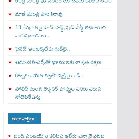
కేంద్ర మంత్రి భూపేందర్ యాదవ్‌ను కలిసిన సీఎం
మాజీ మంత్రి హరీశ్‌రావు
13 కేంద్రాలపై హెచ్-ఫాస్ట్, ఫుడ్ సేఫ్టీ అధికారుల
మెరుపుదాడులు..
ప్రైవేట్‌ ఇంటర్నెట్‌కు గుడ్‌బై..
ఆధునిక రీ-సర్వేతో భూములకు శాశ్వత రక్షణ
కొబ్బరికాయల కత్తితో వ్యక్తిపై దాడి..
పోలీస్ నుంచి లెక్చరర్ పోస్టుల వరకు వరుస
నోటిఫికేషన్లు
తాజా వార్తలు :
బండి సంజయ్ ని కలిసిన ఆలేరు ఎన్నారై ప్రదీప్