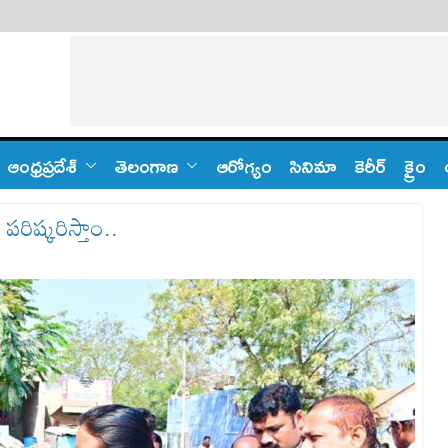
ఆంధ్ర‌ప్ర‌దేశ్
తెలంగాణ‌
ఆరోగ్యం
సినిమా
కెరీర్
క్రైం
పరిష్కరిస్తాం..