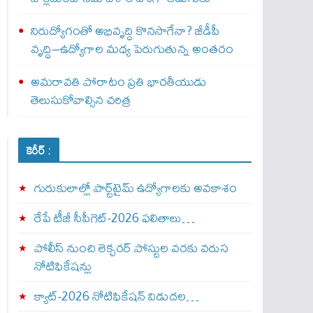
నిరుద్యోగంతో అభివృద్ధి కొనసాగేనా? జీడీపీ
వృద్ధి–ఉద్యోగాల మధ్య పెరుగుతున్న అంతరం
అమరావతి పోరాటం ప్రతి భారతీయుడు
తెలుసుకోవాల్సిన చరిత్ర
కెరీర్ :
గురుకులాల్లో పార్ట్‌టైమ్ ఉద్యోగాలకు అవకాశం
రేపే టీజీ సీపీగెట్‌-2026 ఫలితాలు…
పోలీస్ నుంచి లెక్చరర్ పోస్టుల వరకు వరుస
నోటిఫికేషన్లు
క్యాట్-2026 నోటిఫికేషన్ విడుదల…