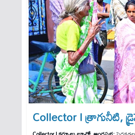
Collector l త్రాగునీటి, డ్ర
Collector l కర్నూలు బ్యూరో, ఆంధ్రప్రభ:
పెద్దకడబూ