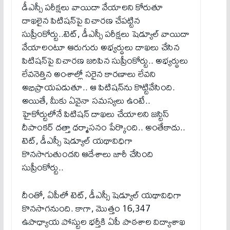
డీఎస్సీ పరీక్షలు వాయిదా వేయాలని కోరుతూ
దాఖలైన పిటిషన్‌పై విచారణ చేపట్టిన
సుప్రీంకోర్టు..టెట్‌, డీఎస్సీ పరీక్షలు షెడ్యూల్‌ వాయిదా
వేయాలంటూ ఆరుగురు అభ్యర్థులు దాఖలు చేసిన
పిటిషన్‌పై విచారణ జరిపిన సుప్రీంకోర్టు.. అభ్యర్థులు
లేవనెత్తిన అంశాల్లో సరైన కారణాలు లేవని
అభిప్రాయపడుతూ.. ఆ పిటిషన్‌ను కొట్టివేసింది.
అయితే, మీకు ఏవైనా సమస్యలు ఉంటే..
హైకోర్టులోనే పిటిషన్‌ దాఖలు చేయాలని జస్టిస్‌
దీపాంకర్‌ దత్తా ధర్మాసనం పేర్కొంది.. అంతేకాదు..
టెట్‌, డీఎస్సీ షెడ్యూల్‌ యథావిధిగా
కొనసాగుతుందని ఆదేశాలు జారీ చేసింది
సుప్రీంకోర్టు..
దీంతో, ఏపీలో టెట్‌, డీఎస్సీ షెడ్యూల్‌ యథావిధిగా
కొనసాగనుంది. కాగా, మొత్తం 16,347
ఉపాధ్యాయ పోస్టుల భర్తీకి ఏపీ పాఠశాల విద్యాశాఖ