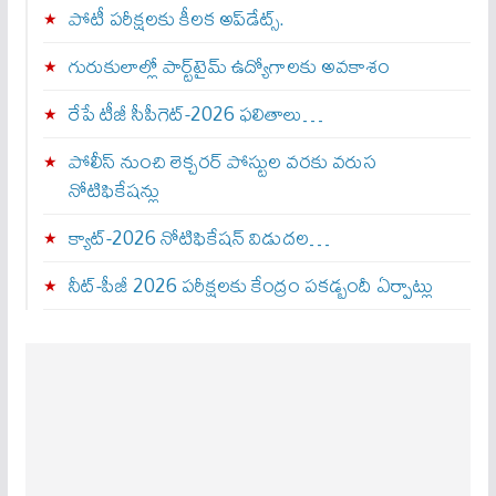
పోటీ పరీక్షలకు కీలక అప్‌డేట్స్.
గురుకులాల్లో పార్ట్‌టైమ్ ఉద్యోగాలకు అవకాశం
రేపే టీజీ సీపీగెట్‌-2026 ఫలితాలు…
పోలీస్ నుంచి లెక్చరర్ పోస్టుల వరకు వరుస
నోటిఫికేషన్లు
క్యాట్-2026 నోటిఫికేషన్ విడుదల…
నీట్-పీజీ 2026 పరీక్షలకు కేంద్రం పకడ్బందీ ఏర్పాట్లు