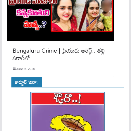
Bengaluru Crime | ప్రియుడు అరెస్ట్.. తల్లి
పరారీలో
June 6, 2026
కార్టూన్ ‘ఔరా’: