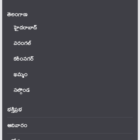
తెలంగాణ‌
హైదరాబాద్
వ‌రంగ‌ల్
కరీంనగర్
ఖ‌మ్మం
నల్గొండ
భక్తిప్రభ
ఆదివారం