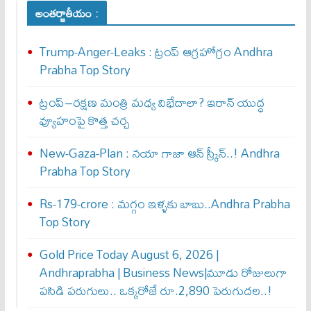
అంతర్జాతీయం :
Trump-Anger-Leaks : ట్రంప్ ఆగ్ర‌హోగ్రం Andhra
Prabha Top Story
ట్రంప్–రక్షణ మంత్రి మధ్య విభేదాలా? ఇరాన్ యుద్ధ
వ్యూహంపై కొత్త చర్చ
New-Gaza-Plan : న‌యా గాజా ఆన్ స్క్రీన్‌..! Andhra
Prabha Top Story
Rs-179-crore : మ‌గ్గం ఇళ్ళ‌కు బాబు..Andhra Prabha
Top Story
Gold Price Today August 6, 2026 |
Andhraprabha | Business News|మూడు రోజులుగా
పసిడి పరుగులు.. ఒక్కరోజే రూ.2,890 పెరుగుద‌ల‌..!