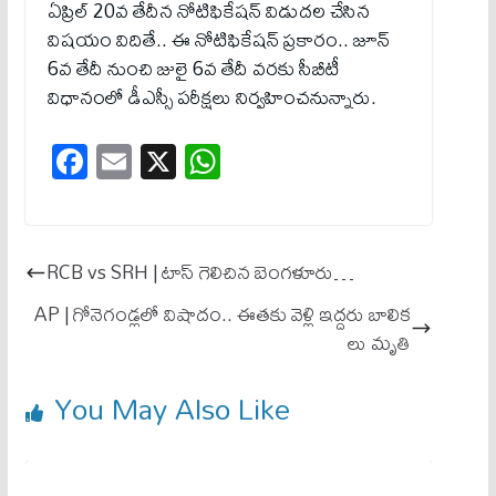
ఏప్రిల్‌ 20వ తేదీన నోటిఫికేషన్‌ విడుదల చేసిన
విషయం విదితే.. ఈ నోటిఫికేషన్‌ ప్రకారం.. జూన్‌
6వ తేదీ నుంచి జులై 6వ తేదీ వరకు సీబీటీ
విధానంలో డీఎస్సీ పరీక్షలు నిర్వహించనున్నారు.
Fa
E
X
W
ce
m
ha
bo
ail
ts
ok
A
RCB vs SRH | టాస్ గెలిచిన బెంగ‌ళూరు…
pp
AP | గోనెగండ్లలో విషాదం.. ఈతకు వెళ్లి ఇద్దరు బాలిక
లు మృతి
You May Also Like