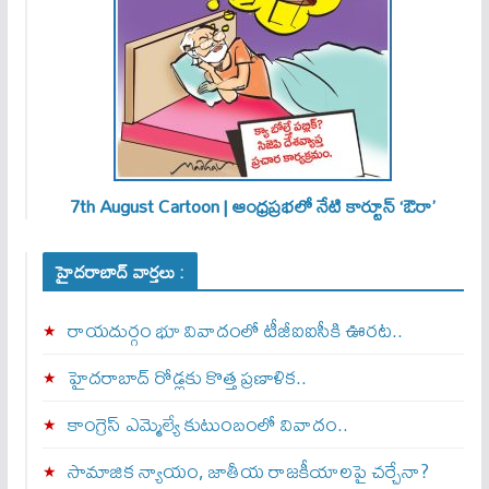
7th August Cartoon | ఆంధ్రప్రభలో నేటి కార్టూన్ ‘ఔరా’
హైదరాబాద్ వార్తలు :
రాయదుర్గం భూ వివాదంలో టీజీఐఐసీకి ఊరట..
హైదరాబాద్ రోడ్లకు కొత్త ప్రణాళిక..
కాంగ్రెస్ ఎమ్మెల్యే కుటుంబంలో వివాదం..
సామాజిక న్యాయం, జాతీయ రాజకీయాలపై చర్చేనా?