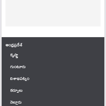
ఆంధ్ర‌ప్ర‌దేశ్
కృష్ణా
గుంటూరు
విశాఖపట్నం
కర్నూలు
నెల్లూరు