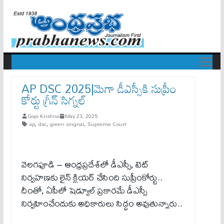
AP DSC 2025|మెగా డీఎస్సీకి సుప్రీం
కోర్టు గ్రీన్ సిగ్నల్
Gopi Krishna
May 23, 2025
ap
,
dsc
,
green singnal
,
Supreme Court
వెలగపూడి – ఆంధ్రప్రదేశ్‌లో డీఎస్సీ, టెట్‌
నిర్వహణకు లైన్‌ క్లియర్‌ చేసింది సుప్రీంకోర్టు..
దీంతో, ఏపీలో షెడ్యూల్ ప్రకారమే డీఎస్సీ
నిర్వహించేందుకు అధికారులు సిద్ధం అవుతున్నారు..