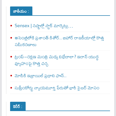
జాతీయం :
Sensex | నష్టాల్లో స్టాక్ మార్కెట్లు…
అసెంబ్లీలోకి ప్రశాంత్ కిశోర్.. బిహార్ రాజకీయాల్లో కొత్త
సమీకరణాలు
ట్రంప్–రక్షణ మంత్రి మధ్య విభేదాలా? ఇరాన్ యుద్ధ
వ్యూహంపై కొత్త చర్చ
మోదీకి ఇజ్రాయిల్ ప్ర‌ధాని ఫొన్..
సుప్రీంకోర్టు న్యాయమూర్తి పేరుతో భారీ సైబర్ మోసం
కెరీర్ :