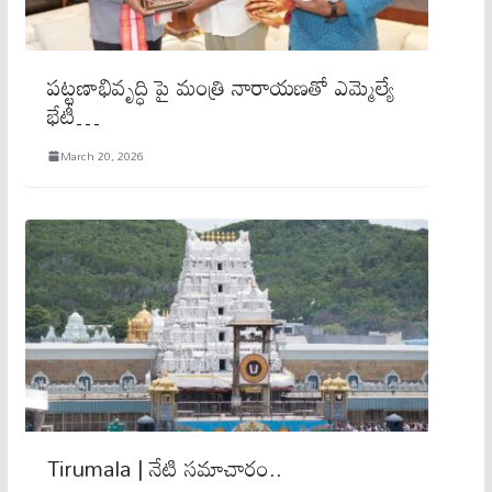
పట్టణాభివృద్ధి పై మంత్రి నారాయణతో ఎమ్మెల్యే
భేటీ…
March 20, 2026
Tirumala | నేటి సమాచారం..