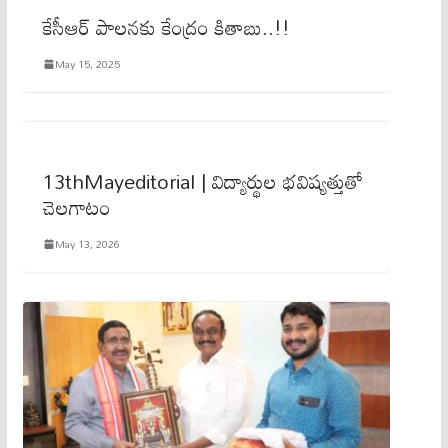
కేసీఆర్‌ పాలనకు కేంద్రం కితాబు..!!
May 15, 2025
13thMayeditorial | విద్యార్థుల భవిష్యత్తుతో
చెలగాటం
May 13, 2026