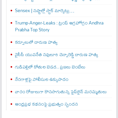
Sensex | నష్టాల్లో స్టాక్ మార్కెట్లు…
Trump-Anger-Leaks : ట్రంప్ ఆగ్ర‌హోగ్రం Andhra
Prabha Top Story
కర్నూలులో దారుణ హత్య
వైసీపీ యువనేత నవులూరి చెన్నారెడ్డి దారుణ హత్య
గుడిపల్లిలో కోతుల బెడద.. ప్రజలు బెంబేలు
నేరగాళ్లపై పోలీసుల ఉక్కుపాదం
వారం రోజులుగా కొనసాగుతున్న పైప్‌లైన్ మరమ్మతులు
ఆంధ్రప్రభ కథనంపై ప్రభుత్వం స్పందన