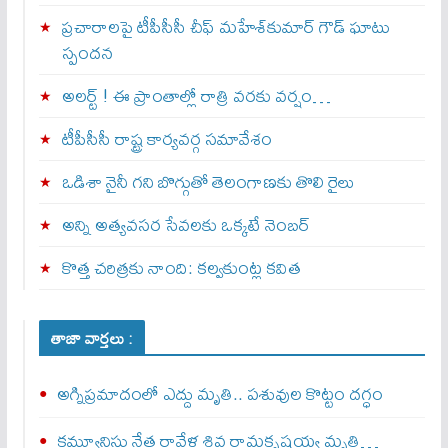
ప్రచారాలపై టీపీసీసీ చీఫ్ మహేశ్‌కుమార్ గౌడ్ ఘాటు
స్పందన
అల‌ర్ట్ ! ఈ ప్రాంతాల్లో రాత్రి వరకు వర్షం…
టీపీసీసీ రాష్ట్ర కార్యవర్గ సమావేశం
ఒడిశా నైనీ గని బొగ్గుతో తెలంగాణకు తొలి రైలు
అన్ని అత్యవసర సేవలకు ఒక్క‌టే నెంబ‌ర్‌
కొత్త చరిత్రకు నాంది: క‌ల్వ‌కుంట్ల కవిత
తాజా వార్తలు :
అగ్నిప్రమాదంలో ఎద్దు మృతి.. పశువుల కొట్టం దగ్ధం
కమ్యూనిస్టు నేత రావేళ్ల శివ రామకృష్ణయ్య మృతి…