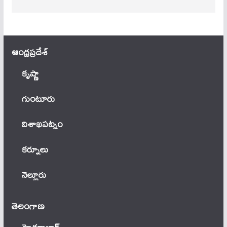
ఆంధ్ర‌ప్ర‌దేశ్
కృష్ణా
గుంటూరు
విశాఖపట్నం
కర్నూలు
నెల్లూరు
తెలంగాణ‌