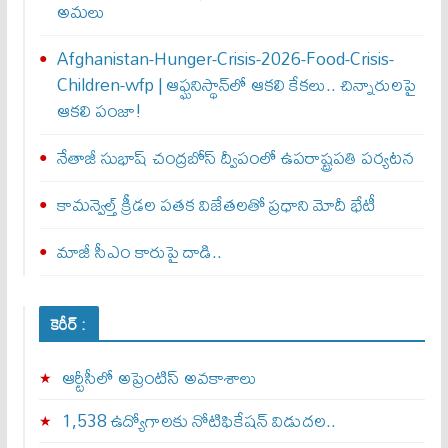
అమలు
Afghanistan-Hunger-Crisis-2026-Food-Crisis-
Children-wfp | ఆఫ్ఘనిస్థాన్‌లో ఆకలి కేకలు.. చిన్నారులపై
ఆకలి పంజా!
నేతాజీ సుభాష్ చంద్రబోస్ ద్వీపంలో ఉపరాష్ట్రపతి పర్యటన
కామన్వెల్త్‌ క్రీడల పతక విజేతలతో ప్రధాని మోదీ భేటీ
మాజీ సీఎం కారుపై దాడి..
కెరీర్ :
ఆర్టీసీలో అప్రెంటిస్‌ అవకాశాలు
1,538 ఉద్యోగాలకు నోటిఫికేషన్ విడుదల..