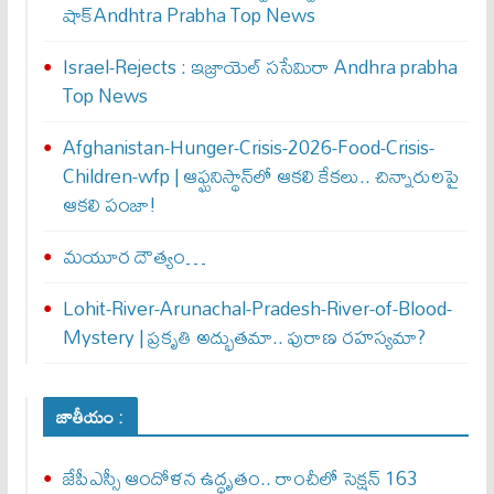
షాక్Andhtra Prabha Top News
Israel-Rejects : ఇజ్రాయెల్ స‌సేమిరా Andhra prabha
Top News
Afghanistan-Hunger-Crisis-2026-Food-Crisis-
Children-wfp | ఆఫ్ఘనిస్థాన్‌లో ఆకలి కేకలు.. చిన్నారులపై
ఆకలి పంజా!
మయూర దౌత్యం…
Lohit-River-Arunachal-Pradesh-River-of-Blood-
Mystery | ప్రకృతి అద్భుతమా.. పురాణ రహస్యమా?
జాతీయం :
జేపీఎస్సీ ఆందోళన ఉద్ధృతం.. రాంచీలో సెక్షన్‌ 163