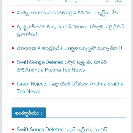
మత్స్యకారులకు సాంకేతిక రక్షణ కవచం.. స్మార్ట్‌గా వేట!
కృష్ణా, గోదావరి కన్నా ముందే నదులు.. కోట్లాది ఏళ్ల క్రితమే
ప్రవాహాలు!
తెలంగాణ X ఆంధ్రప్రదేశ్.. ఆర్థికాభివృద్ధిలో నువ్వా నేనా?!
Swift-Songs-Deleted : స్టార్ స్విప్ట్ కు,,సూప‌ర్
షాక్Andhtra Prabha Top News
Israel-Rejects : ఇజ్రాయెల్ స‌సేమిరా Andhra prabha
Top News
అంతర్జాతీయం :
Swift-Songs-Deleted : స్టార్ స్విప్ట్ కు,,సూప‌ర్