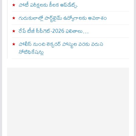
పోటీ పరీక్షలకు కీలక అప్‌డేట్స్.
గురుకులాల్లో పార్ట్‌టైమ్ ఉద్యోగాలకు అవకాశం
రేపే టీజీ సీపీగెట్‌-2026 ఫలితాలు…
పోలీస్ నుంచి లెక్చరర్ పోస్టుల వరకు వరుస
నోటిఫికేషన్లు