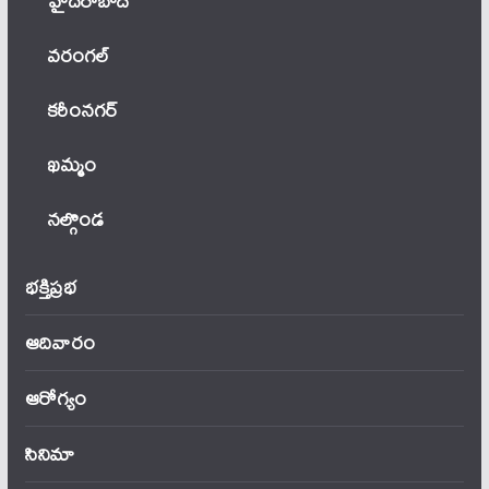
హైదరాబాద్
వ‌రంగ‌ల్
కరీంనగర్
ఖ‌మ్మం
నల్గొండ
భక్తిప్రభ
ఆదివారం
ఆరోగ్యం
సినిమా