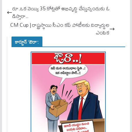
ok
A
రూ.ఒక వెయ్యి 35 కోట్లతో అభివృద్ధి చేస్తున్నందుకు ఓ
pp
డిస్తారా..
CM Cup | రాష్ట్రస్థాయి సీఎం కప్ పోటీలకు విద్యార్థుల
ఎంపిక
కార్టూన్ ‘ఔరా’: