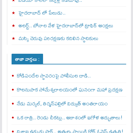
హైదరాబాద్ లో పేలుడు..
అలర్ట్‌.. బోనాల వేళ హైదరాబాద్‌లో ట్రాఫిక్‌ ఆంక్షలు
మస్కి చెరువు పరిరక్షణకు కదిలిన స్థానికులు
తాజా వార్తలు :
కోడిపందేల స్థావరంపై పోలీసుల దాడి..
కొలనుపాక సోమేశ్వరాలయంలో ఘనంగా మహా ప్రదక్షణ
నేడు మర్కల్, తిర్మన్‌పల్లిలో విద్యుత్ అంతరాయం
ఒక రాత్రి.. రెండు చీకట్లు.. ఆకాశంలో ఖగోళ అద్భుతాలు!
విశాఖ ఉక్కుకు షాక్.. అత్యల్ప స్థాయికి కోక్ ఓవెన్స్ ఉత్పత్తి!