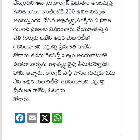
వేస్తుందని అన్నారు.కాంగ్రెస్ ప్రభుత్వం అందిస్తున్న
ఉచిత బస్సు, ఇంటింటికి 200 ఉచిత విద్యుత్
అందిస్తుందని చేసిన అభివృద్ధి,సంక్షేమ పథకాల
గురించి ప్రజలకు వివరించారు.చేయూతనిచ్చిన
చేతి గుర్తుకు ఓటేసి అధిక మెజారిటీతో
గెలిపించాలని ఎర్రబెల్లి ప్రేమలత రాజేష్
కోరారు.తనను గెలిపిస్తే నిత్యం అందుబాటులో
ఉంటూ వార్డును అభివృద్ధి వైపు తీసుకువెళ్తానని
హామీ ఇచ్చారు. కాంగ్రెస్ పార్టీ హస్తం గుర్తుకు ఓటు
వేసి అధిక మెజారిటీతో గెలిపించాలని ఎర్రబెల్లి
ప్రేమలత రాజేష్ ఓటర్లను
కోరారు.
Fa
E
X
W
ce
m
ha
bo
ail
ts