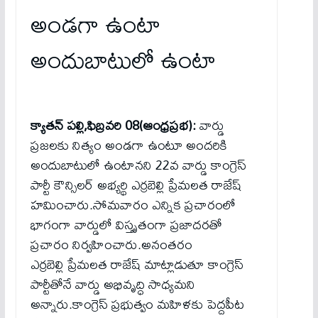
అండగా ఉంటా
అందుబాటులో ఉంటా
క్యాతన్ పల్లి,ఫిబ్రవరి 08(ఆంధ్రప్రభ):
వార్డు
ప్రజలకు నిత్యం అండగా ఉంటూ అందరికి
అందుబాటులో ఉంటానని 22వ వార్డు కాంగ్రెస్
పార్టీ కౌన్సిలర్ అభ్యర్థి ఎర్రబెల్లి ప్రేమలత రాజేష్
హమించారు.సోమవారం ఎన్నిక ప్రచారంలో
భాగంగా వార్డులో విస్తృతంగా ప్రజాదరతో
ప్రచారం నిర్వహించారు.అనంతరం
ఎర్రబెల్లి ప్రేమలత రాజేష్ మాట్లాడుతూ కాంగ్రెస్
పార్టీతోనే వార్డు అభివృద్ధి సాధ్యమని
అన్నారు.కాంగ్రెస్ ప్రభుత్వం మహిళకు పెద్దపీట