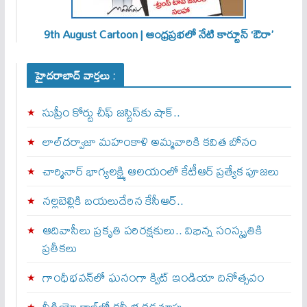
9th August Cartoon | ఆంధ్రప్రభలో నేటి కార్టూన్ ‘ఔరా’
హైదరాబాద్ వార్తలు :
సుప్రీం కోర్టు చీఫ్ జస్టిస్⁭కు షాక్..
లాల్‌దర్వాజా మహంకాళి అమ్మవారికి కవిత బోనం
చార్మినార్‌ భాగ్యలక్ష్మి ఆలయంలో కేటీఆర్ ప్రత్యేక పూజలు
నల్లబెల్లికి బయలుదేరిన కేసీఆర్‌..
ఆదివాసీలు ప్రకృతి పరిరక్షకులు.. విభిన్న సంస్కృతికి
ప్రతీకలు
గాంధీభవన్‌లో ఘనంగా క్విట్‌ ఇండియా దినోత్సవం
వీడియో కాల్‌లో కన్నీళ్ల కడచూపు..