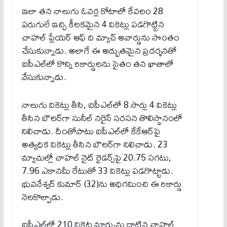
ఇలా త‌న నాలుగు ఓవ‌ర్ల కోటాలో కేవ‌లం 28
ప‌రుగులే ఇచ్చి కీల‌క‌మైన 4 వికెట్లు ప‌డ‌గొట్టిన
చాహ‌ల్ ప్లేయ‌ర్ ఆఫ్ ది మ్యాచ్ అవార్డును సొంతం
చేసుకున్నాడు. అలాగే ఈ అద్భుత‌మైన ప్ర‌ద‌ర్శ‌న‌తో
ఐపీఎల్‌లో కొన్ని రికార్డుల‌ను సైతం త‌న ఖాతాలో
వేసుకున్నాడు.
నాలుగు వికెట్లు తీసి, ఐపీఎల్‌లో 8 సార్లు 4 వికెట్లు
తీసిన బౌల‌ర్‌గా సునీల్ న‌రైన్ స‌ర‌స‌న తొలిస్థానంలో
నిలిచాడు. దీంతోపాటు ఐపీఎల్‌లో కేకేఆర్‌పై
అత్యధిక వికెట్లు తీసిన బౌలర్‌గా నిలిచాడు. 23
మ్యాచుల్లో చాహల్ నైట్ రైడర్స్‌పై 20.75 సగటు,
7.96 ఎకానమీ రేటుతో 33 వికెట్లు పడగొట్టాడు.
భువనేశ్వర్ కుమార్ (32)ను అధిగమించి ఈ రికార్డు
నెల‌కొల్పాడు.
ఐపీఎల్‌లో 210 వికెట్ల మార్కును దాటిన చాహల్