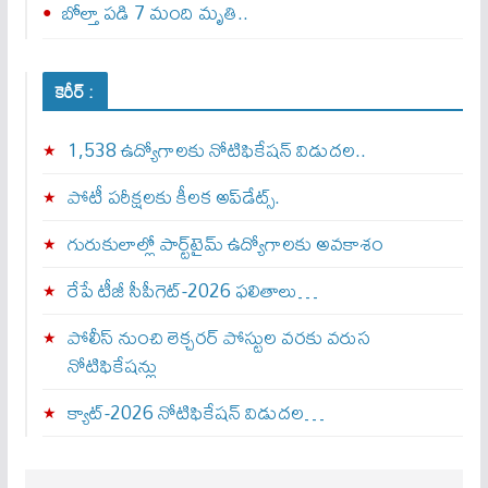
బోల్తా పడి 7 మంది మృతి..
కెరీర్ :
1,538 ఉద్యోగాలకు నోటిఫికేషన్ విడుదల..
పోటీ పరీక్షలకు కీలక అప్‌డేట్స్.
గురుకులాల్లో పార్ట్‌టైమ్ ఉద్యోగాలకు అవకాశం
రేపే టీజీ సీపీగెట్‌-2026 ఫలితాలు…
పోలీస్ నుంచి లెక్చరర్ పోస్టుల వరకు వరుస
నోటిఫికేషన్లు
క్యాట్-2026 నోటిఫికేషన్ విడుదల…