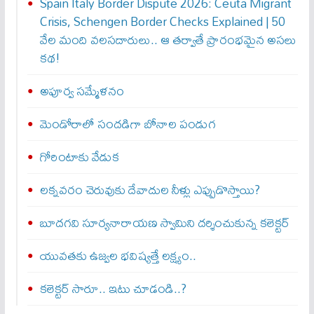
Spain Italy Border Dispute 2026: Ceuta Migrant
Crisis, Schengen Border Checks Explained | 50
వేల మంది వలసదారులు.. ఆ తర్వాతే ప్రారంభ‌మైన అసలు
కథ!
అపూర్వ స‌మ్మేళ‌నం
మెండోరాలో సందడిగా బోనాల పండుగ
గోరింటాకు వేడుక
లక్నవరం చెరువుకు దేవాదుల నీళ్లు ఎప్పుడొస్తాయి?
బూదగవి సూర్యనారాయణ స్వామిని దర్శించుకున్న కలెక్టర్
యువతకు ఉజ్వల భవిష్యత్తే లక్ష్యం..
కలెక్టర్ సారూ.. ఇటు చూడండి..?