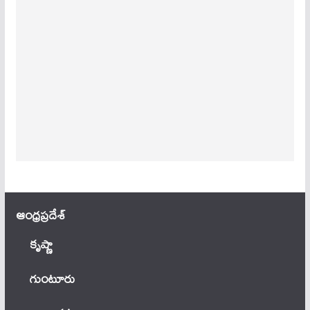
ఆంధ్ర‌ప్ర‌దేశ్
కృష్ణా
గుంటూరు