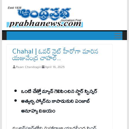
Chahal | ఓవ‌ర్ నైట్ హీరోగా మారిన
య‌జువేంద్ర చాహ‌ల్..
Pavan Chandragiri
April 16, 2025
ఒంటి చేత్తో మ్యాచ్ గెలిపించిన స్టార్ స్పిన్న‌ర్
అత్య‌ల్ప స్కోర్‌ను కాపాడుకుని పంజాబ్
అనూహ్య విజ‌యం
ముల్లన్‌పూర్‌లోని మహారాజా యాదవీంద్ర సింగ్