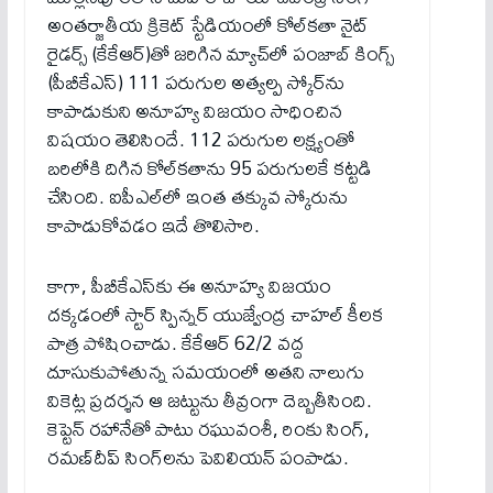
అంతర్జాతీయ క్రికెట్ స్టేడియంలో కోల్‌కతా నైట్
రైడర్స్ (కేకేఆర్‌)తో జరిగిన మ్యాచ్‌లో పంజాబ్ కింగ్స్
(పీబీకేఎస్‌) 111 ప‌రుగుల అత్య‌ల్ప స్కోర్‌ను
కాపాడుకుని అనూహ్య విజ‌యం సాధించిన
విష‌యం తెలిసిందే. 112 ప‌రుగుల లక్ష్యంతో
బ‌రిలోకి దిగిన కోల్‌క‌తాను 95 ప‌రుగుల‌కే క‌ట్ట‌డి
చేసింది. ఐపీఎల్‌లో ఇంత త‌క్కువ స్కోరును
కాపాడుకోవ‌డం ఇదే తొలిసారి.
కాగా, పీబీకేఎస్‌కు ఈ అనూహ్య విజ‌యం
ద‌క్క‌డంలో స్టార్ స్పిన్న‌ర్‌ యుజ్వేంద్ర చాహల్ కీల‌క
పాత్ర పోషించాడు. కేకేఆర్‌ 62/2 వద్ద
దూసుకుపోతున్న సమయంలో అతని నాలుగు
వికెట్ల ప్రదర్శన ఆ జ‌ట్టును తీవ్రంగా దెబ్బ‌తీసింది.
కెప్టెన్‌ రహానేతో పాటు రఘువంశీ, రింకు సింగ్,
రమణ్‌దీప్ సింగ్‌లను పెవిలియ‌న్ పంపాడు.