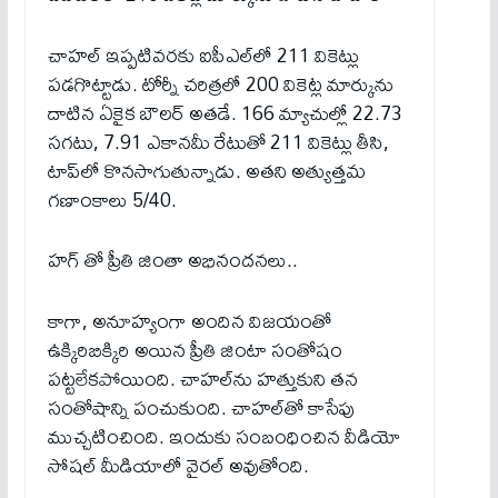
చాహల్ ఇప్ప‌టివ‌ర‌కు ఐపీఎల్‌లో 211 వికెట్లు
పడగొట్టాడు. టోర్నీ చ‌రిత్ర‌లో 200 వికెట్ల మార్కును
దాటిన ఏకైక బౌలర్ అతడే. 166 మ్యాచుల్లో 22.73
స‌గ‌టు, 7.91 ఎకానమీ రేటుతో 211 వికెట్లు తీసి,
టాప్‌లో కొన‌సాగుతున్నాడు. అతని అత్యుత్తమ
గణాంకాలు 5/40.
హ‌గ్ తో ప్రీతి జింతా అభినంద‌న‌లు..
కాగా, అనూహ్యంగా అందిన విజయంతో
ఉక్కిరిబిక్కిరి అయిన ప్రీతి జింటా సంతోషం
పట్టలేకపోయింది. చాహల్‌‌ను హత్తుకుని తన
సంతోషాన్ని పంచుకుంది. చాహల్‌తో కాసేపు
ముచ్చటించింది. ఇందుకు సంబంధించిన వీడియో
సోషల్ మీడియాలో వైరల్ అవుతోంది.