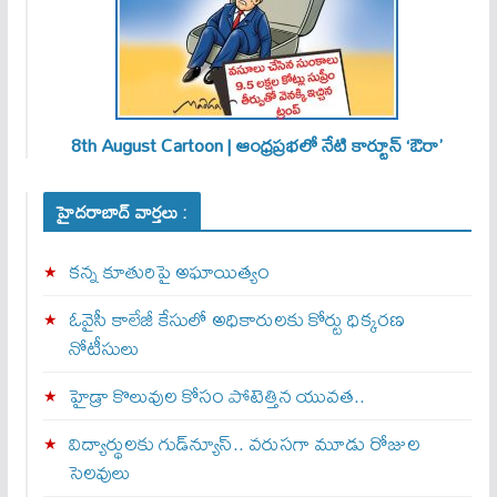
8th August Cartoon | ఆంధ్రప్రభలో నేటి కార్టూన్ ‘ఔరా’
హైదరాబాద్ వార్తలు :
కన్న కూతురిపై అఘాయిత్యం
ఓవైసీ కాలేజీ కేసులో అధికారులకు కోర్టు ధిక్కరణ
నోటీసులు
హైడ్రా కొలువుల కోసం పోటెత్తిన యువత..
విద్యార్థులకు గుడ్‌న్యూస్.. వరుసగా మూడు రోజుల
సెలవులు