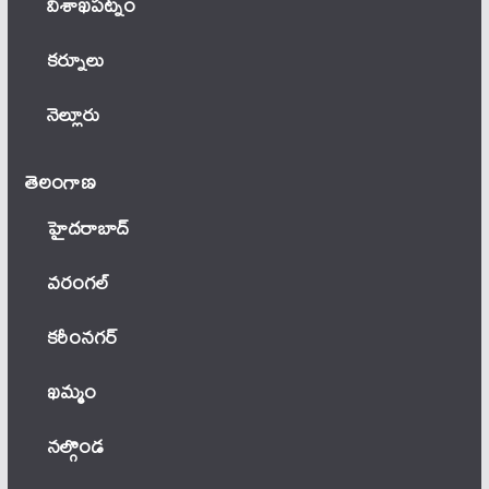
విశాఖపట్నం
కర్నూలు
నెల్లూరు
తెలంగాణ‌
హైదరాబాద్
వ‌రంగ‌ల్
కరీంనగర్
ఖ‌మ్మం
నల్గొండ