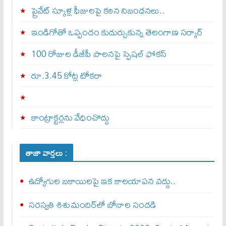
ప్రైవేట్ స్కూళ్ల ఫీజులపై కఠిన నిబంధనలు..
ఇండిగోతో ఒప్పందం కుదుర్చుకున్న తెలంగాణ స‌ర్కార్
100 రోజుల డీజీపీ పాలనపై స్పెషల్ ఫోకస్
రూ.3.45 కోట్ల టోకరా
కాంట్రాక్టర్లను వేధించొద్దు
తాజా వార్తలు :
ఉద్యోగుల బకాయిలపై ఇక కాలయాపన వద్దు..
సరస్వతి శిశుమందిర్‌లో బోనాల సందడి