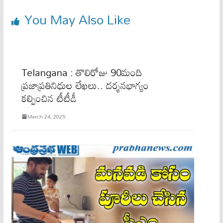
You May Also Like
Telangana : తొలిరోజు 90మంది
ప్రజాప్రతినిధుల లేఖలు.. దర్శనభాగ్యం
కల్పించిన టీటీడీ
March 24, 2025