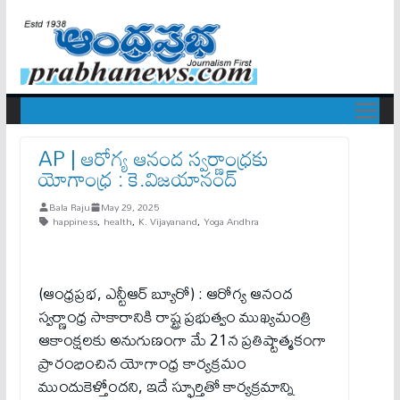
AP | ఆరోగ్య ఆనంద స్వ‌ర్ణాంధ్రకు
యోగాంధ్ర : కె.విజ‌యానంద్‌
Bala Raju
May 29, 2025
happiness
,
health
,
K. Vijayanand
,
Yoga Andhra
(ఆంధ్రప్రభ, ఎన్టీఆర్ బ్యూరో) : ఆరోగ్య ఆనంద
స్వ‌ర్ణాంధ్ర సాకారానికి రాష్ట్ర ప్ర‌భుత్వం ముఖ్య‌మంత్రి
ఆకాంక్ష‌ల‌కు అనుగుణంగా మే 21న ప్ర‌తిష్టాత్మ‌కంగా
ప్రారంభించిన యోగాంధ్ర కార్య‌క్ర‌మం
ముందుకెళ్తోంద‌ని, ఇదే స్ఫూర్తితో కార్య‌క్ర‌మాన్ని