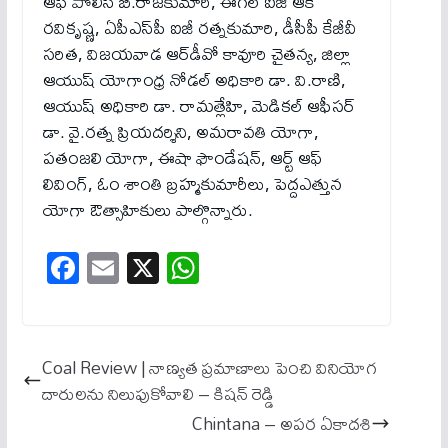
ఆఫ్ పోలీస్ బి.రాజ‌కుమారి, ఈగల్ ఐజీ ఆకే
రవికృష్ణ, ఏపీఎస్‌పీ ఐజీ ర‌త్న‌కుమారి, డీసీపీ కేజీవీ
స‌రిత, విజ‌య‌వాడ ఆర్‌డీవో కావూరి చైత‌న్య‌, జిల్లా
ఆయుష్ యోగాంధ్ర నోడ‌ల్ అధికారి డా. వి.రాణి,
ఆయుష్ అధికారి డా. రామ‌త్లేహి, మెడిక‌ల్ ఆఫీస‌ర్
డా. వై.ర‌త్న ప్రియ‌ద‌ర్శిని, అమ‌రావ‌తి యోగా,
ప‌తంజ‌లి యోగా, ఈషా ఫౌండేష‌న్‌, ఆర్ట్ ఆఫ్
లివింగ్, ఓం శాంతి బ్ర‌హ్మ‌కుమారీలు, పెద్దఎత్తున
యోగా ఔత్సాహికులు పాల్గొన్నారు.
Fa
E
X
W
ce
m
ha
bo
ail
ts
ok
A
Coal Review | నాణ్యత ప్రమాణాలు పెంచి వినియోగ
pp
దారులను నిలుపుకోవాలి – కిష‌న్ రెడ్డి
Chintana – అపర ఏకాదశి