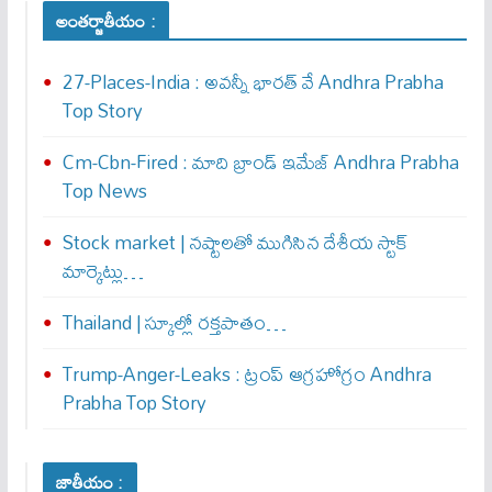
అంతర్జాతీయం :
27-Places-India : అవ‌న్నీ భార‌త్ వే Andhra Prabha
Top Story
Cm-Cbn-Fired : మాది బ్రాండ్ ఇమేజ్ Andhra Prabha
Top News
Stock market | నష్టాలతో ముగిసిన దేశీయ స్టాక్
మార్కెట్లు…
Thailand | స్కూల్లో రక్తపాతం…
Trump-Anger-Leaks : ట్రంప్ ఆగ్ర‌హోగ్రం Andhra
Prabha Top Story
జాతీయం :