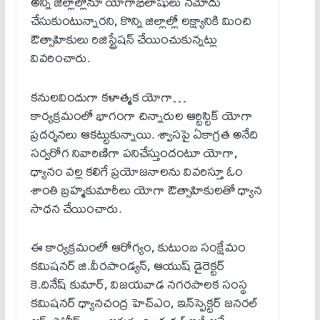
అన్ని జిల్లాల్లోనూ యోగాభిలాషులు న‌మోదు
చేసుకుంటున్నార‌ని, కొన్ని జిల్లాల్లో ల‌క్ష్యానికి మించి
ఔత్సాహికులు రిజిస్ట్రేష‌న్ చేయించుకున్న‌ట్లు
వివ‌రించారు.
క‌నుల‌విందుగా క‌ళాత్మ‌క యోగా…
కార్య‌క్ర‌మంలో భాగంగా చిన్నారుల ఆర్టిస్టిక్ యోగా
ప్ర‌ద‌ర్శ‌న‌లు ఆక‌ట్టుకున్నాయి. శ్వాసపై ఏకాగ్రత అనేది
సర్వరోగ నివారిణిగా పనిచేస్తుందంటూ యోగా,
ధ్యానం వల్ల కలిగే ప్రయోజనాలను వివ‌రిస్తూ ఓం
శాంతి బ్ర‌హ్మ‌కుమారీలు యోగా ఔత్సాహికుల‌తో ధ్యాన
సాధ‌న చేయించారు.
ఈ కార్య‌క్ర‌మంలో ఆరోగ్యం, కుటుంబ సంక్షేమం
క‌మిష‌న‌ర్ జి.వీర‌పాండ్య‌న్‌, ఆయుష్ డైరెక్ట‌ర్
కె.దినేష్ కుమార్‌, విజ‌య‌వాడ న‌గ‌ర‌పాల‌క సంస్థ
క‌మిష‌న‌ర్ ధ్యానచంద్ర హెచ్ఎం, ఇన్‌స్పెక్ట‌ర్ జ‌న‌ర‌ల్