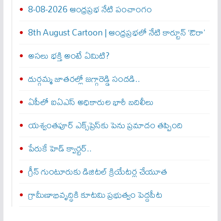
8-08-2026 ఆంధ్రప్రభ నేటి పంచాంగం
8th August Cartoon | ఆంధ్రప్రభలో నేటి కార్టూన్ ‘ఔరా’
అసలు భక్తి అంటే ఏమిటి?
దుర్గమ్మ జాతరల్లో జగ్గారెడ్డి సందడి..
ఏపీలో ఐఏఎస్ అధికారుల భారీ బదిలీలు
యశ్వంతపూర్ ఎక్స్‌ప్రెస్‌కు పెను ప్రమాదం తప్పింది
పేరుకే హెడ్ క్వార్టర్..
గ్రీన్ గుంటూరుకు డిజిటల్ క్రియేటర్ల చేయూత
గ్రామీణాభివృద్ధికి కూటమి ప్రభుత్వం పెద్దపీట