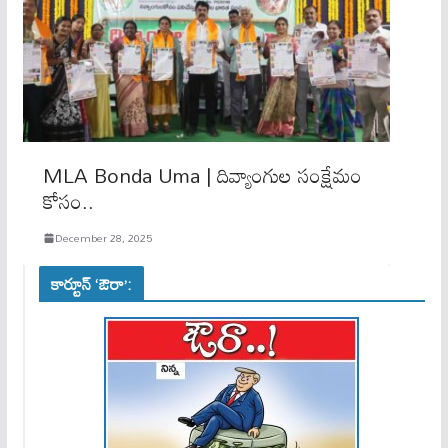
MLA Bonda Uma | దివ్యాంగుల సంక్షేమం
కోసం..
December 28, 2025
కార్టూన్ ‘ఔరా’: