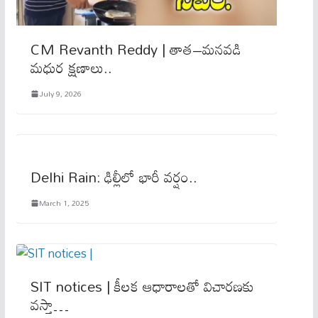
CM Revanth Reddy | తాత–మనవడి
మధుర క్షణాలు..
July 9, 2026
Delhi Rain: ఢిల్లీలో భారీ వర్షం..
March 1, 2025
SIT notices | కీలక ఆధారాలతో విచారణకు
వస్తా…