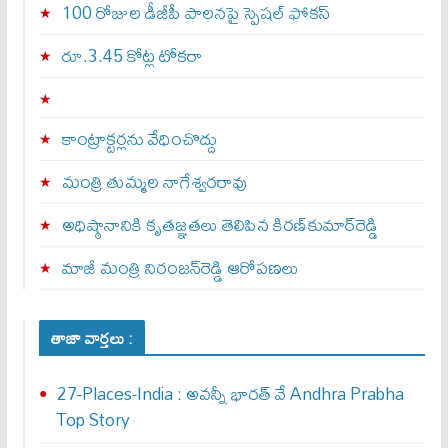
100 రోజుల డీజీపీ పాలనపై స్పెషల్ ఫోకస్
రూ.3.45 కోట్ల టోకరా
కాంట్రాక్టర్లను వేధించొద్దు
మంత్రి తుమ్మల నాగేశ్వరరావు
అధిష్ఠానానికి కృతజ్ఞతలు తెలిపిన కిరణ్‌కుమార్‌రెడ్డి
మాజీ మంత్రి నిరంజన్‌రెడ్డి ఆరోపణలు
తాజా వార్తలు :
27-Places-India : అవ‌న్నీ భార‌త్ వే Andhra Prabha
Top Story