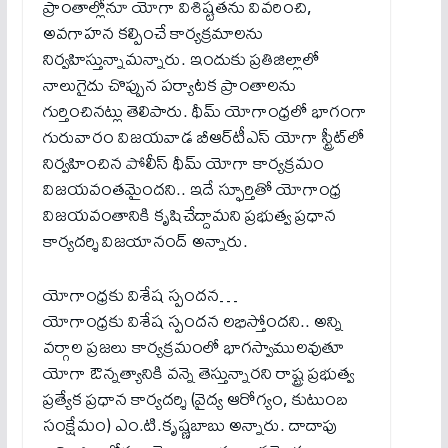
ప్రాంతాల్లోనూ యోగా విశిష్ట‌త‌ను వివ‌రించి,
అవ‌గాహ‌న క‌ల్పించే కార్య‌క్ర‌మాల‌ను
నిర్వ‌హిస్తున్నామ‌న్నారు. ఇందుకు ప్ర‌తిజిల్లాలో
నాలుగైదు చొప్పున ప‌ర్యాట‌క ప్రాంతాల‌ను
గుర్తించిన‌ట్లు తెలిపారు. థీమ్ యోగాంధ్ర‌లో భాగంగా
గురువారం విజ‌య‌వాడ బీఆర్‌టీఎస్ యోగా స్ట్రీట్‌లో
నిర్వ‌హించిన పోలీస్ థీమ్ యోగా కార్య‌క్ర‌మం
విజ‌య‌వంత‌మైంద‌ని.. ఇదే స్ఫూర్తితో యోగాంధ్ర
విజ‌య‌వంతానికి కృషిచేద్దామ‌ని ప్ర‌భుత్వ ప్ర‌ధాన
కార్య‌ద‌ర్శి విజ‌యానంద్ అన్నారు.
యోగాంధ్ర‌కు విశేష స్పంద‌న‌…
యోగాంధ్ర‌కు విశేష స్పంద‌న ల‌భిస్తోంద‌ని.. అన్ని
వ‌ర్గాల ప్ర‌జ‌లు కార్య‌క్ర‌మంలో భాగస్వాముల‌వుతూ
యోగా ఔన్న‌త్యానికి వ‌న్నె తెస్తున్నార‌ని రాష్ట్ర ప్ర‌భుత్వ
ప్ర‌త్యేక ప్ర‌ధాన కార్య‌ద‌ర్శి (వైద్య ఆరోగ్యం, కుటుంబ
సంక్షేమం) ఎం.టి.కృష్ణ‌బాబు అన్నారు. దాదాపు