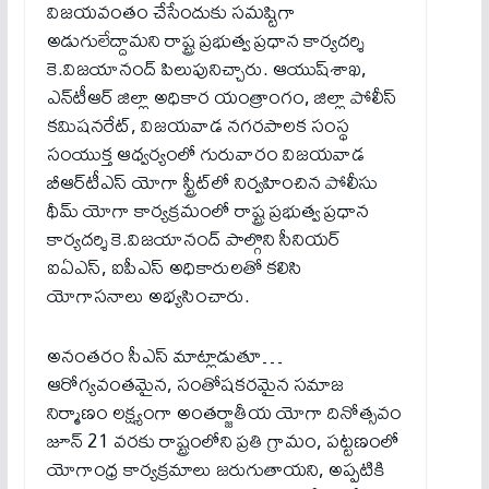
విజ‌య‌వంతం చేసేందుకు స‌మ‌ష్టిగా
అడుగులేద్దామ‌ని రాష్ట్ర ప్ర‌భుత్వ ప్ర‌ధాన కార్య‌ద‌ర్శి
కె.విజ‌యానంద్ పిలుపునిచ్చారు. ఆయుష్‌శాఖ‌,
ఎన్‌టీఆర్ జిల్లా అధికార యంత్రాంగం, జిల్లా పోలీస్
క‌మిష‌న‌రేట్‌, విజ‌య‌వాడ న‌గ‌ర‌పాల‌క సంస్థ
సంయుక్త ఆధ్వ‌ర్యంలో గురువారం విజ‌య‌వాడ
బీఆర్‌టీఎస్ యోగా స్ట్రీట్‌లో నిర్వ‌హించిన పోలీసు
థీమ్ యోగా కార్య‌క్ర‌మంలో రాష్ట్ర ప్ర‌భుత్వ ప్ర‌ధాన
కార్య‌ద‌ర్శి కె.విజ‌యానంద్ పాల్గొని సీనియ‌ర్
ఐఏఎస్‌, ఐపీఎస్ అధికారుల‌తో క‌లిసి
యోగాస‌నాలు అభ్య‌సించారు.
అనంత‌రం సీఎస్ మాట్లాడుతూ…
ఆరోగ్య‌వంత‌మైన, సంతోష‌క‌ర‌మైన స‌మాజ
నిర్మాణం ల‌క్ష్యంగా అంత‌ర్జాతీయ యోగా దినోత్స‌వం
జూన్ 21 వ‌ర‌కు రాష్ట్రంలోని ప్ర‌తి గ్రామం, ప‌ట్ట‌ణంలో
యోగాంధ్ర కార్య‌క్ర‌మాలు జ‌రుగుతాయ‌ని, అప్ప‌టికి