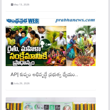
May 13, 2026
AP| కుప్పం అభివృద్ధే ప్రభుత్వ ధ్యేయం..
July 29, 2026