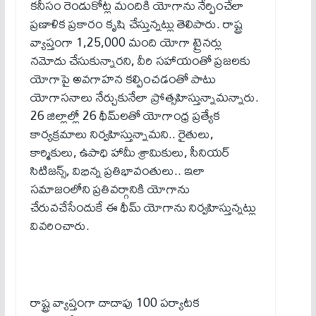
క‌నీసం రెండుకోట్ల మందికి యోగాను నేర్పించేలా
ప్ర‌ణాళిక ప్ర‌కారం కృషి చేస్తున్న‌ట్లు తెలిపారు. రాష్ట్ర
వ్యాప్తంగా 1,25,000 మంది యోగా ట్రైన‌ర్లు
న‌మోదు చేసుకున్నార‌ని, వీరి స‌హాయంతో ప్ర‌జ‌ల‌కు
యోగాపై అవ‌గాహ‌న క‌ల్పించ‌డంతో పాటు
యోగాస‌నాలు నేర్చుకునేలా ప్రోత్స‌హిస్తున్నామ‌న్నారు.
26 జిల్లాల్లో 26 థీమ్‌ల‌తో యోగాంధ్ర ప్ర‌త్యేక
కార్య‌క్ర‌మాలు నిర్వ‌హిస్తున్నామ‌ని.. రైతులు,
కార్మికులు, ఉపాధి హామీ శ్రామికులు, సీనియ‌ర్
సిటిజ‌న్స్‌, విభిన్న ప్ర‌తిభావంతులు.. ఇలా
స‌మాజంలోని ప్ర‌తివ‌ర్గానికి యోగాను
చేరువ‌చేసేందుకే ఈ థీమ్ యోగాను నిర్వ‌హిస్తున్న‌ట్లు
వివ‌రించారు.
రాష్ట్ర వ్యాప్తంగా దాదాపు 100 ప‌ర్యాట‌క