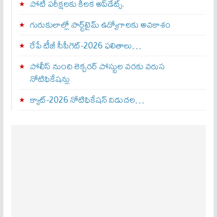
పోటీ పరీక్షలకు కీలక అప్‌డేట్స్.
గురుకులాల్లో పార్ట్‌టైమ్ ఉద్యోగాలకు అవకాశం
రేపే టీజీ సీపీగెట్‌-2026 ఫలితాలు…
పోలీస్ నుంచి లెక్చరర్ పోస్టుల వరకు వరుస
నోటిఫికేషన్లు
క్యాట్-2026 నోటిఫికేషన్ విడుదల…