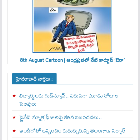
8th August Cartoon | ఆంధ్రప్రభలో నేటి కార్టూన్ ‘ఔరా’
హైదరాబాద్ వార్తలు :
విద్యార్థులకు గుడ్‌న్యూస్.. వరుసగా మూడు రోజుల
సెలవులు
ప్రైవేట్ స్కూళ్ల ఫీజులపై కఠిన నిబంధనలు..
ఇండిగోతో ఒప్పందం కుదుర్చుకున్న తెలంగాణ స‌ర్కార్