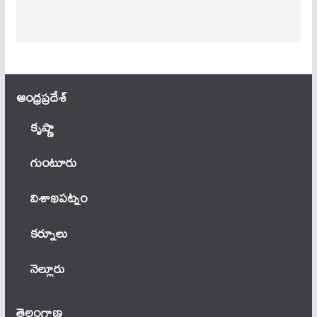
ఆంధ్ర‌ప్ర‌దేశ్
కృష్ణా
గుంటూరు
విశాఖపట్నం
కర్నూలు
నెల్లూరు
తెలంగాణ‌