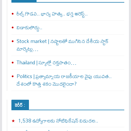
రీల్స్ గొడవ.. భార్య హత్య.. భర్త అరెస్ట్..
విడాకులొద్దు..
Stock market | నష్టాలతో ముగిసిన దేశీయ స్టాక్
మార్కెట్లు…
Thailand | స్కూల్లో రక్తపాతం…
Politics | ప్రత్యామ్నాయ రాజకీయాల వైపు యువత..
దేశంలో కొత్త శకం మొదలైందా?
కెరీర్ :
1,538 ఉద్యోగాలకు నోటిఫికేషన్ విడుదల..