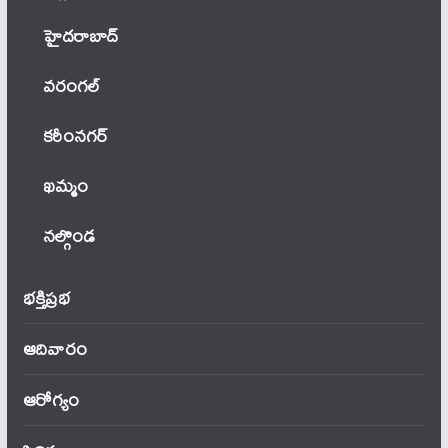
హైదరాబాద్
వ‌రంగ‌ల్
కరీంనగర్
ఖ‌మ్మం
నల్గొండ
భక్తిప్రభ
ఆదివారం
ఆరోగ్యం