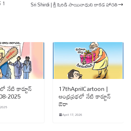
్ 1
Sri Shirdi | శ్రీ షిరిడి సాయినాధుని కాకడ హార‌తి
లో నేటి కార్టూన్
17thAprilCartoon |
-08-2025
ఆంధ్రప్రభలో నేటి కార్టూన్
ఔరా
 2025
April 17, 2026