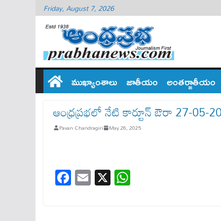
Friday, August 7, 2026
ముఖ్యాంశాలు
జాతీయం
అంతర్జాతీయం
ఆంధ్రప్రభలో నేటి కార్టూన్ ఔరా 27-05-
Pavan Chandragiri
May 26, 2025
Fa
E
X
W
ce
m
ha
bo
ail
ts