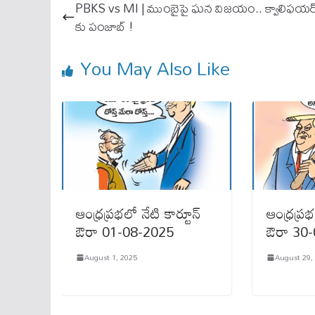
ok
A
PBKS vs MI | ముంబైపై ఘ‌న విజ‌యం.. క్వాలిఫ‌య‌ర
pp
కు పంజాబ్ !
You May Also Like
ఆంధ్రప్రభలో నేటి కార్టూన్
ఆంధ్రప్రభ
ఔరా 01-08-2025
ఔరా 30
August 1, 2025
August 29,