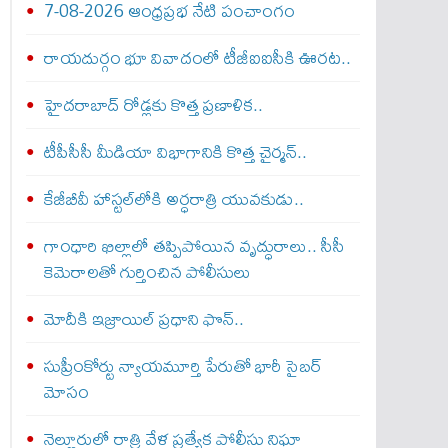
7-08-2026 ఆంధ్రప్రభ నేటి పంచాంగం
రాయదుర్గం భూ వివాదంలో టీజీఐఐసీకి ఊరట..
హైదరాబాద్ రోడ్లకు కొత్త ప్రణాళిక..
టీపీసీసీ మీడియా విభాగానికి కొత్త చైర్మన్..
కేజీబీవీ హాస్టల్‌లోకి అర్ధరాత్రి యువకుడు..
గాంధారి ఖిల్లాలో తప్పిపోయిన వృద్ధురాలు.. సీసీ
కెమెరాలతో గుర్తించిన పోలీసులు
మోదీకి ఇజ్రాయిల్ ప్ర‌ధాని ఫొన్..
సుప్రీంకోర్టు న్యాయమూర్తి పేరుతో భారీ సైబర్
మోసం
నెల్లూరులో రాత్రి వేళ ప్రత్యేక పోలీసు నిఘా