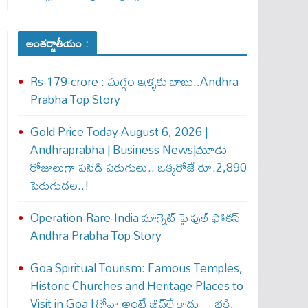
అంతర్జాతీయం :
Rs-179-crore : మ‌గ్గం ఇళ్ళ‌కు బాబు..Andhra
Prabha Top Story
Gold Price Today August 6, 2026 |
Andhraprabha | Business News|మూడు
రోజులుగా పసిడి పరుగులు.. ఒక్కరోజే రూ.2,890
పెరుగుద‌ల‌..!
Operation-Rare-India మాగ్నెట్ పై ఫుల్ ఫోక‌స్
Andhra Prabha Top Story
Goa Spiritual Tourism: Famous Temples,
Historic Churches and Heritage Places to
Visit in Goa | గోవా అంటే బీచ్‌లే కాదు… భక్తి,