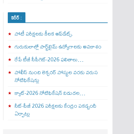
కెరీర్ :
పోటీ పరీక్షలకు కీలక అప్‌డేట్స్.
గురుకులాల్లో పార్ట్‌టైమ్ ఉద్యోగాలకు అవకాశం
రేపే టీజీ సీపీగెట్‌-2026 ఫలితాలు…
పోలీస్ నుంచి లెక్చరర్ పోస్టుల వరకు వరుస
నోటిఫికేషన్లు
క్యాట్-2026 నోటిఫికేషన్ విడుదల…
నీట్-పీజీ 2026 పరీక్షలకు కేంద్రం పకడ్బందీ
ఏర్పాట్లు