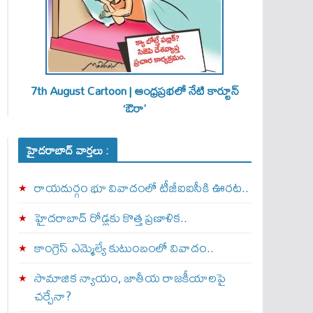
7th August Cartoon | ఆంధ్రప్రభలో నేటి కార్టూన్
‘ఔరా’
హైదరాబాద్ వార్తలు :
రాయదుర్గం భూ వివాదంలో టీజీఐఐసీకి ఊరట..
హైదరాబాద్ రోడ్లకు కొత్త ప్రణాళిక..
కాంగ్రెస్ ఎమ్మెల్యే కుటుంబంలో వివాదం..
సామాజిక న్యాయం, జాతీయ రాజకీయాలపై
చర్చేనా?