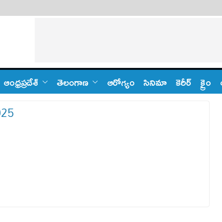
ఆంధ్ర‌ప్ర‌దేశ్
తెలంగాణ‌
ఆరోగ్యం
సినిమా
కెరీర్
క్రైం
2025