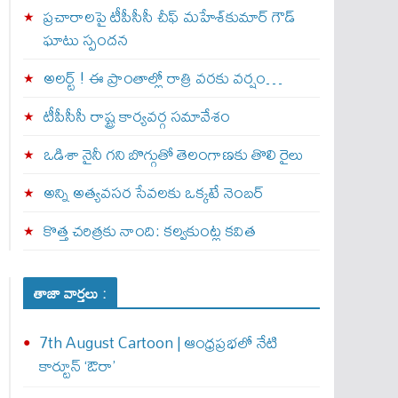
ప్రచారాలపై టీపీసీసీ చీఫ్ మహేశ్‌కుమార్ గౌడ్
ఘాటు స్పందన
అల‌ర్ట్ ! ఈ ప్రాంతాల్లో రాత్రి వరకు వర్షం…
టీపీసీసీ రాష్ట్ర కార్యవర్గ సమావేశం
ఒడిశా నైనీ గని బొగ్గుతో తెలంగాణకు తొలి రైలు
అన్ని అత్యవసర సేవలకు ఒక్క‌టే నెంబ‌ర్‌
కొత్త చరిత్రకు నాంది: క‌ల్వ‌కుంట్ల కవిత
తాజా వార్తలు :
7th August Cartoon | ఆంధ్రప్రభలో నేటి
కార్టూన్ ‘ఔరా’