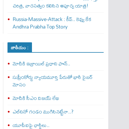
చరిత్ర, వారసత్వం కలిసిన అపూర్వ యాత్ర!
Russia-Massive-Attack : కీవ్‌.. కెవ్వు కేక‌
Andhra Prabha Top Story
జాతీయం :
మోదీకి ఇజ్రాయిల్ ప్ర‌ధాని ఫొన్..
సుప్రీంకోర్టు న్యాయమూర్తి పేరుతో భారీ సైబర్
మోసం
మోదీకి సీఎం విజయ్ లేఖ
ఎల్‌నినో గండం ముగిసినట్టేనా..?
యూపీఐపై ఛార్జీలు..