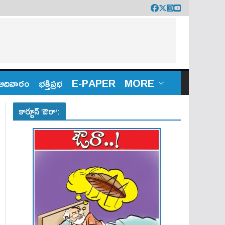
ఆదివారం
భక్తిప్రభ
E-PAPER
MORE
కార్టూన్ ‘ఔరా’: