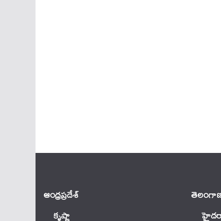
ఆంధ్ర‌ప్ర‌దేశ్
తెలంగాణ
కృష్ణా
హైదర