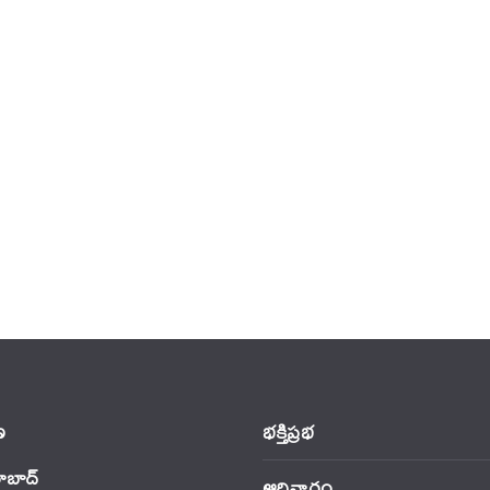
‌
భక్తిప్రభ
ాబాద్
ఆదివారం