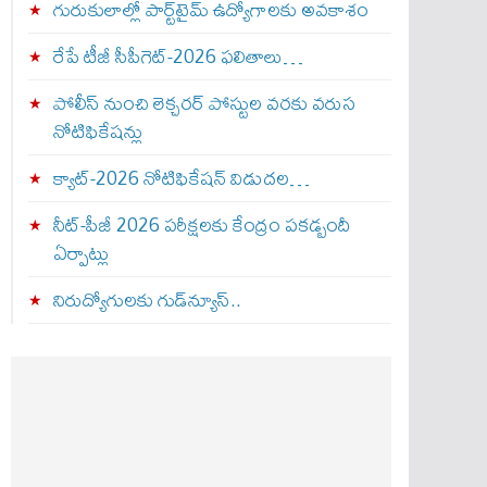
గురుకులాల్లో పార్ట్‌టైమ్ ఉద్యోగాలకు అవకాశం
రేపే టీజీ సీపీగెట్‌-2026 ఫలితాలు…
పోలీస్ నుంచి లెక్చరర్ పోస్టుల వరకు వరుస
నోటిఫికేషన్లు
క్యాట్-2026 నోటిఫికేషన్ విడుదల…
నీట్-పీజీ 2026 పరీక్షలకు కేంద్రం పకడ్బందీ
ఏర్పాట్లు
నిరుద్యోగులకు గుడ్‌న్యూస్..