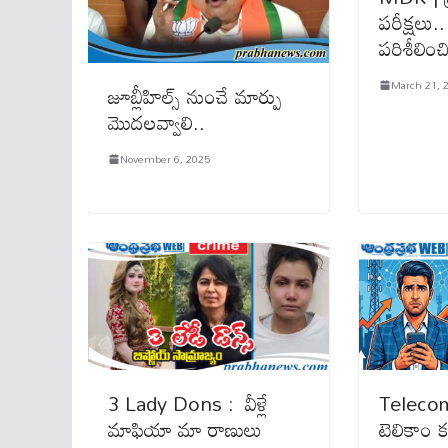
పరీక్షలు..
పరిశీలించి
March 21, 
జూబ్లీహిల్స్ నుంచే మార్పు
మొదలవ్వాలి..
November 6, 2025
3 Lady Dons : వీళ్లే
Teleco
మాఫియా మా రాణులు
టెలికాం కం