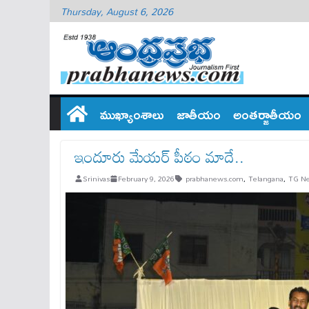
Thursday, August 6, 2026
ముఖ్యాంశాలు
జాతీయం
అంతర్జాతీయం
ఇందూరు మేయర్ పీఠం మాదే..
Srinivas
February 9, 2026
prabhanews.com
,
Telangana
,
TG N