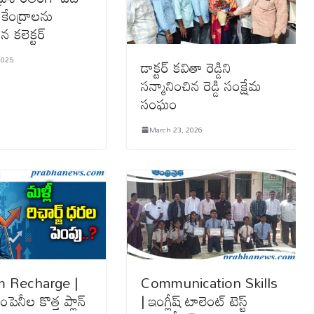
 కేంద్రాలను
న కలెక్టర్
2025
డాక్టర్ కవితా రెడ్డిని
సన్మానించిన రెడ్డి సంక్షేమ
సంఘం
March 23, 2026
m Recharge |
Communication Skills
పెనీల కొత్త ప్లాన్
| ఇంగ్లీష్ టాలెంట్ టెస్ట్