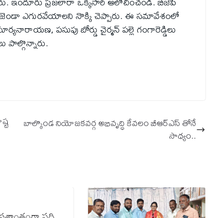
రు. ఇందూరు ప్రజలారా ఒక్కసారి ఆలోచించండి. బీజేపీ
 జెండా ఎగురవేయాలని నొక్కి చెప్పారు. ఈ సమావేశంలో
సూర్యనారాయణ, పసుపు బోర్డు చైర్మన్ పల్లె గంగారెడ్డిలు
 పాల్గొన్నారు.
ష్ట
బాల్కొండ నియోజకవర్గ అభివృద్ధి కేవలం బీఆర్ఎస్ తోనే
సాధ్యం..
్రశాంతంగా పది