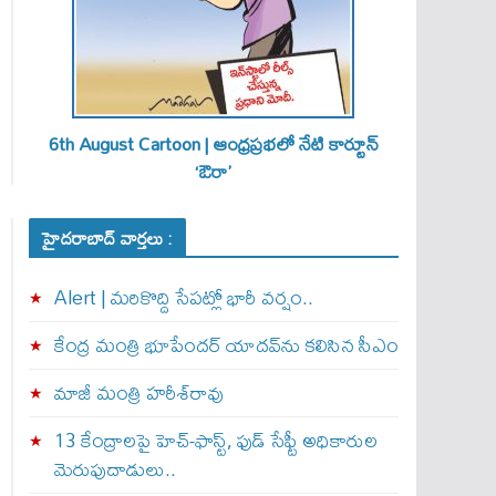
6th August Cartoon | ఆంధ్రప్రభలో నేటి కార్టూన్
‘ఔరా’
హైదరాబాద్ వార్తలు :
Alert | మ‌రికొద్ది సేప‌ట్లో భారీ వ‌ర్షం..
కేంద్ర మంత్రి భూపేందర్ యాదవ్‌ను కలిసిన సీఎం
మాజీ మంత్రి హరీశ్‌రావు
13 కేంద్రాలపై హెచ్-ఫాస్ట్, ఫుడ్ సేఫ్టీ అధికారుల
మెరుపుదాడులు..