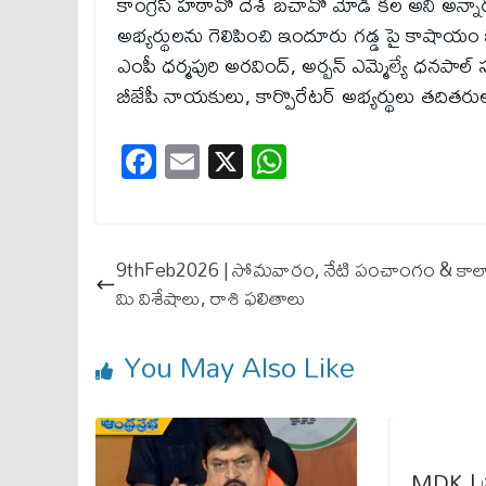
కాంగ్రెస్ హఠావో దేశ్ బచావో మోడీ కల అని అన్నా
అభ్యర్థులను గెలిపించి ఇందూరు గడ్డ పై కాషాయం
ఎంపీ ధర్మపురి అరవింద్, అర్బన్ ఎమ్మెల్యే ధనపాల్ 
బీజేపీ నాయకులు, కార్పొరేటర్ అభ్యర్థులు తదితరులు
Fa
E
X
W
ce
m
ha
bo
ail
ts
ok
A
9thFeb2026 | సోమవారం, నేటి పంచాంగం & కాలా
pp
మి విశేషాలు, రాశి ఫలితాలు
You May Also Like
MDK | ప