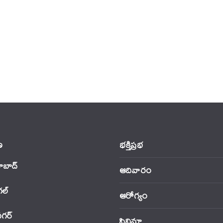
‌
భక్తిప్రభ
ాబాద్
ఆదివారం
‌ల్
ఆరోగ్యం
నగర్
సినిమా