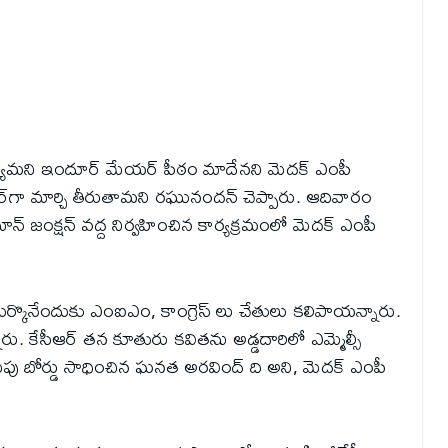
సాధ్యమని ఇందూర్‌ మేయర్ పీఠం మాదేనని మెదక్ ఎంపీ
‌గా మార్చి తీరుతామని రఘునందన్ చెప్పారు. ఆదివారం
్ జంక్షన్ వద్ద నిర్వహించిన కార్యక్రమంలో మెదక్ ఎంపీ
ుర్కొనేందుకు ఎంఐఎం, కాంగ్రెస్ లు చేతులు కలిపాయన్నారు.
ు. కేసీఆర్ తన కూతురు కవితను అడ్డదారిలో ఎమ్మెల్సీ
సుపు బోర్డు సాధించిన ఘనత అరవింద్ ది అని, మెదక్ ఎంపీ