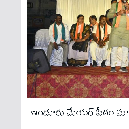
ఇందూరు మేయర్ పీఠం మాద