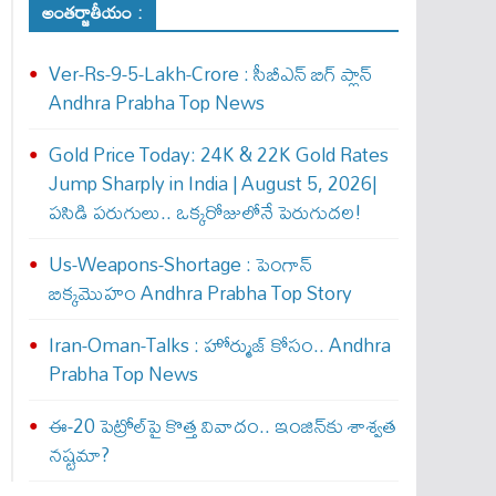
అంతర్జాతీయం :
Ver-Rs-9-5-Lakh-Crore : సీబీఎన్ బిగ్ ప్లాన్
Andhra Prabha Top News
Gold Price Today: 24K & 22K Gold Rates
Jump Sharply in India | August 5, 2026|
పసిడి పరుగులు.. ఒక్కరోజులోనే పెరుగుద‌ల‌!
Us-Weapons-Shortage : పెంగాన్
బిక్క‌మొహం Andhra Prabha Top Story
Iran-Oman-Talks : హోర్ముజ్ కోసం.. Andhra
Prabha Top News
ఈ-20 పెట్రోల్‌పై కొత్త వివాదం.. ఇంజిన్‌కు శాశ్వత
నష్టమా?