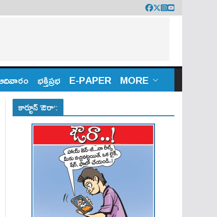
ఆదివారం
భక్తిప్రభ
E-PAPER
MORE
కార్టూన్ ‘ఔరా’: