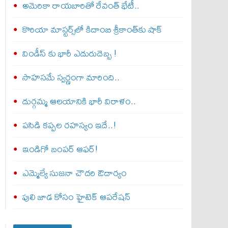
అమెరికా రాయబారితో రేవంత్ భేటీ..
కొరియా మాస్టర్స్‌లో కిదాంబి శ్రీకాంత్‌కు షాక్
విండీస్ కు భారీ ఎదురుదెబ్బ !
సాహసమే స్వర్ణంగా మారింది..
దుర్గమ్మ ఆలయానికి భారీ విరాళం..
పసిడి కప్పల రహస్యం ఇదే..!
ఇండిగో బంపర్ ఆఫర్!
ఎమ్మెల్యే సుజనా చౌదరి ఔదార్యం
పులి జాడ కోసం హైటెక్ ఆపరేషన్