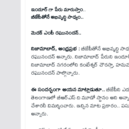
ఇందూర్ గా పేరు మారుస్తాం
..
బీజేపీతోనే అభివృద్ధి సాధ్యం..
మెదక్ ఎంపీ రఘునందన్..
నిజామాబాద్, ఆంధ్రప్రభ :
బీజేపీతోనే అభివృద్ధి 
రఘునందన్ అన్నారు. నిజామాబాద్ పేరుని ఇందూర్
నిజామాబాద్ నగరంలోని కంటేశ్వర్ చౌరస్తా, హనుమాన
రఘునందన్ పాల్గొన్నారు.
ఈ సందర్భంగా ఆయన మాట్లాడుతూ..
బీజేపీని ఎద
తెలంగాణలో బీఆర్ఎస్ ది మూడో స్థానం అని అన్నార
చేశారనీ విమర్శించారు. ఇచ్చిన మాట ప్రకారం.. ప
అన్నారు.