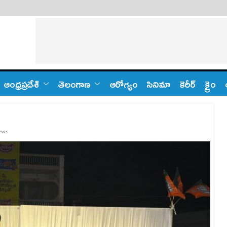
ఆంధ్ర‌ప్ర‌దేశ్
తెలంగాణ‌
ఆరోగ్యం
సినిమా
కెరీర్
క్రైం
ews