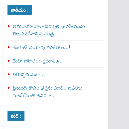
జాతీయం :
అమరావతి పోరాటం ప్రతి భారతీయుడు
తెలుసుకోవాల్సిన చరిత్ర
బీజేపీలో సయోధ్య సంకేతాలు..!
మెటా బ‌హిరంగ క్షమాపణ..
దిగొచ్చిన మెటా..!
ప్రియుడి కోసం భర్తను వదిలి.. చివరకు
సూట్‌కేసులో శవంగా..!
కెరీర్ :