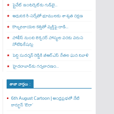
ప్రైవేట్‌ ఇంటర్నెట్‌కు గుడ్‌బై..
ఆధునిక రీ-సర్వేతో భూములకు శాశ్వత రక్షణ
కొబ్బరికాయల కత్తితో వ్యక్తిపై దాడి..
పోలీస్ నుంచి లెక్చరర్ పోస్టుల వరకు వరుస
నోటిఫికేషన్లు
పెద్ది సుదర్శన్ రెడ్డికి బీఆర్‌ఎస్ నేతల ఘన నివాళి
హైదరాబాద్‌కు గర్వకారణం..
తాజా వార్తలు :
6th August Cartoon | ఆంధ్రప్రభలో నేటి
కార్టూన్ ‘ఔరా’