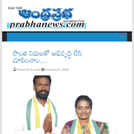
సొంత నిధులతో అభివృద్ధి చేసి
చూపించాం…
Praneeth Kumar
February 9, 2026