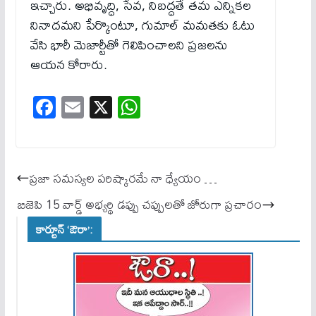
ఇచ్చారు. అభివృద్ధి, సేవ, నిబద్ధతే తమ ఎన్నికల
నినాదమని పేర్కొంటూ, గుమాల్ మమతకు ఓటు
వేసి భారీ మెజార్టీతో గెలిపించాలని ప్రజలను
ఆయన కోరారు.
Fa
E
X
W
ce
m
ha
bo
ail
ts
ok
A
ప్రజా సమస్యల పరిష్కారమే నా ధ్యేయం …
pp
బిజెపి 15 వార్డ్ అభ్యర్థి డప్పు చప్పులతో జోరుగా ప్రచారం
కార్టూన్ ‘ఔరా’: