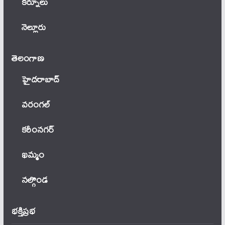
కర్నూలు
నెల్లూరు
తెలంగాణ‌
హైదరాబాద్
వ‌రంగ‌ల్
కరీంనగర్
ఖ‌మ్మం
నల్గొండ
భక్తిప్రభ