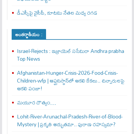
డీఎస్సీపై వైసీపీ, కూటమి నేతల మధ్య రగడ
అంతర్జాతీయం :
Israel-Rejects : ఇజ్రాయెల్ స‌సేమిరా Andhra prabha
Top News
Afghanistan-Hunger-Crisis-2026-Food-Crisis-
Children-wfp | ఆఫ్ఘనిస్థాన్‌లో ఆకలి కేకలు.. చిన్నారులపై
ఆకలి పంజా!
మయూర దౌత్యం…
Lohit-River-Arunachal-Pradesh-River-of-Blood-
Mystery | ప్రకృతి అద్భుతమా.. పురాణ రహస్యమా?