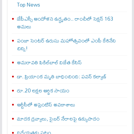
Top News
జేపీఎస్సీ ఆందోళన ఉద్ధృతం.. రాంచీలో సెక్షన్‌ 163
అమలు
పంజా సెంటర్ ఉరుసు మహోత్సవంలో ఎంపీ కేశినేని
చిన్ని!
అమరావతి పికిల్‌బాల్ విజేత కేసిస్
డా. ప్రియాంక మృతి బాధించింది: పవన్‌ కల్యాణ్‌
రూ.20 లక్షల ఆర్థిక సాయం
ఆర్టీసీలో అప్రెంటిస్‌ అవకాశాలు
మాదక ద్రవ్యాలు, సైబర్‌ నేరాలపై ఉక్కుపాదం
విధేయతకు పట్టం