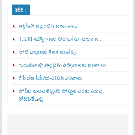
కెరీర్ :
ఆర్టీసీలో అప్రెంటిస్‌ అవకాశాలు
1,538 ఉద్యోగాలకు నోటిఫికేషన్ విడుదల..
పోటీ పరీక్షలకు కీలక అప్‌డేట్స్.
గురుకులాల్లో పార్ట్‌టైమ్ ఉద్యోగాలకు అవకాశం
రేపే టీజీ సీపీగెట్‌-2026 ఫలితాలు…
పోలీస్ నుంచి లెక్చరర్ పోస్టుల వరకు వరుస
నోటిఫికేషన్లు