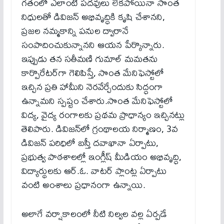
గతంలో ఎలాంటి పదవులు లేకపోయినా సొంత
నిధులతో డివిజన్ అభివృద్ధికి కృషి చేశానని,
ప్రజల నమ్మకాన్ని పనుల ద్వారానే
సంపాదించుకున్నానని ఆయన పేర్కొన్నారు.
ఇప్పుడు తన సతీమణి గుమాల్ మమతను
కార్పొరేటర్‌గా గెలిపిస్తే, సొంత మేనిఫెస్టోలో
ఇచ్చిన ప్రతి హామీని నెరవేర్చేందుకు సిద్ధంగా
ఉన్నామని స్పష్టం చేశారు.సొంత మేనిఫెస్టోలో
విద్య, వైద్య రంగాలకు ప్రథమ ప్రాధాన్యం ఇచ్చినట్లు
తెలిపారు. డివిజన్‌లో గ్రంథాలయ నిర్మాణం, 3వ
డివిజన్ పరిధిలో బస్తీ దవాఖానా ఏర్పాటు,
ప్రభుత్వ పాఠశాలల్లో ఇంగ్లీష్ మీడియం అభివృద్ధి,
విద్యార్థులకు ఆర్.ఓ. వాటర్ ప్లాంట్ల ఏర్పాటు
వంటి అంశాలు ప్రధానంగా ఉన్నాయి.
అలాగే వర్షాకాలంలో నీటి నిల్వల వల్ల ఏర్పడే