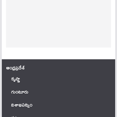
ఆంధ్ర‌ప్ర‌దేశ్
కృష్ణా
గుంటూరు
విశాఖపట్నం