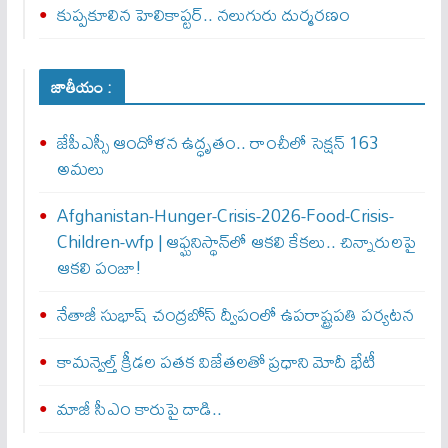
కుప్పకూలిన హెలికాప్టర్‌.. నలుగురు దుర్మరణం
జాతీయం :
జేపీఎస్సీ ఆందోళన ఉద్ధృతం.. రాంచీలో సెక్షన్‌ 163
అమలు
Afghanistan-Hunger-Crisis-2026-Food-Crisis-
Children-wfp | ఆఫ్ఘనిస్థాన్‌లో ఆకలి కేకలు.. చిన్నారులపై
ఆకలి పంజా!
నేతాజీ సుభాష్ చంద్రబోస్ ద్వీపంలో ఉపరాష్ట్రపతి పర్యటన
కామన్వెల్త్‌ క్రీడల పతక విజేతలతో ప్రధాని మోదీ భేటీ
మాజీ సీఎం కారుపై దాడి..