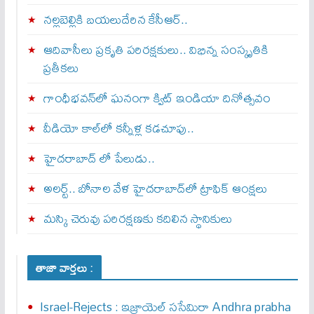
నల్లబెల్లికి బయలుదేరిన కేసీఆర్‌..
ఆదివాసీలు ప్రకృతి పరిరక్షకులు.. విభిన్న సంస్కృతికి
ప్రతీకలు
గాంధీభవన్‌లో ఘనంగా క్విట్‌ ఇండియా దినోత్సవం
వీడియో కాల్‌లో కన్నీళ్ల కడచూపు..
హైదరాబాద్ లో పేలుడు..
అలర్ట్‌.. బోనాల వేళ హైదరాబాద్‌లో ట్రాఫిక్‌ ఆంక్షలు
మస్కి చెరువు పరిరక్షణకు కదిలిన స్థానికులు
తాజా వార్తలు :
Israel-Rejects : ఇజ్రాయెల్ స‌సేమిరా Andhra prabha