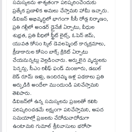
సమస్యలను శాశ్వతంగా పరిష్కరించేందుకు
ప్రత్యేక ప్రణాళిక అమలు చేస్తామని హామీ ఇచ్చారు.
డివిజన్ అభివృద్ధిలో భాగంగా సీసీ రోడ్ల నిర్మాణం,
ప్రతి గల్లీలో అండర్ డ్రైనేజీ ఏర్పాటు, వీధుల
శుభ్రత, ప్రతి వీధిలో స్ట్రీట్ లైట్స్, ఓపెన్ జిమ్,
యువత కోసం స్కిల్ డెవలప్మెంట్ కార్యక్రమాలు,
క్రీడాకారుల కోసం బాక్స్ క్రికెట్ ఏర్పాటు
చేయనున్నట్లు వెల్లడించారు. అర్హులైన వృద్ధులకు
పెన్షన్లు, సీఎం రిలీఫ్ ఫండ్ మంజూరు, డబుల్
బెడ్ రూమ్ ఇళ్లు, ఇందిరమ్మ ఇళ్ల పథకాలు ప్రతి
అర్హుడికి అందేలా ముందుండి పనిచేస్తామని
తెలిపారు.
డివిజన్‌లో ఉన్న సమస్యలను ప్రజలతో కలిసి
పరిష్కరించడమే లక్ష్యంగా పనిచేస్తామని, ఆపద
సమయాల్లో ప్రజలకు చేదోడువాదోడుగా
ఉంటామని గుమాల్ శ్రీనివాసులు భరోసా