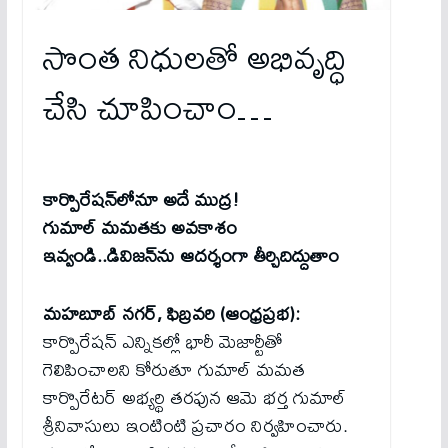
సొంత నిధులతో అభివృద్ధి
చేసి చూపించాం…
కార్పొరేషన్‌లోనూ అదే ముద్ర!
గుమాల్ మమతకు అవకాశం
ఇవ్వండి..డివిజన్‌ను ఆదర్శంగా తీర్చిదిద్దుతాం
మహబూబ్ నగర్, ఫిబ్రవరి (ఆంధ్రప్రభ):
కార్పొరేషన్ ఎన్నికల్లో భారీ మెజార్టీతో
గెలిపించాలని కోరుతూ గుమాల్ మమత
కార్పొరేటర్ అభ్యర్థి తరఫున ఆమె భర్త గుమాల్
శ్రీనివాసులు ఇంటింటి ప్రచారం నిర్వహించారు.