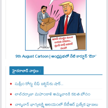
9th August Cartoon | ఆంధ్రప్రభలో నేటి కార్టూన్ ‘ఔరా’
హైదరాబాద్ వార్తలు :
సుప్రీం కోర్టు చీఫ్ జస్టిస్⁭కు షాక్..
లాల్‌దర్వాజా మహంకాళి అమ్మవారికి కవిత బోనం
చార్మినార్‌ భాగ్యలక్ష్మి ఆలయంలో కేటీఆర్ ప్రత్యేక పూజలు