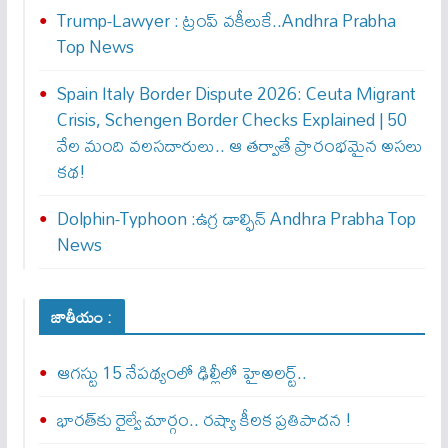
Trump-Lawyer : ట్రంప్ వ‌కీలుకే..Andhra Prabha
Top News
Spain Italy Border Dispute 2026: Ceuta Migrant
Crisis, Schengen Border Checks Explained | 50
వేల మంది వలసదారులు.. ఆ తర్వాతే ప్రారంభ‌మైన అసలు
కథ!
Dolphin-Typhoon :ఉగ్ర డాల్ఫిన్ Andhra Prabha Top
News
జాతీయం :
ఆగస్టు 15 నేపథ్యంలో ఢిల్లీలో హైఅలర్ట్..
భారత్‌కు రైల్వే మార్గం.. రష్యా కీలక ప్రతిపాదన !