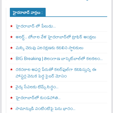
హైదరాబాద్ వార్తలు :
హైదరాబాద్ లో పేలుడు..
అలర్ట్‌.. బోనాల వేళ హైదరాబాద్‌లో ట్రాఫిక్‌ ఆంక్షలు
మస్కి చెరువు పరిరక్షణకు కదిలిన స్థానికులు
BIG Breaking | తెలంగాణ బాస్కెట్‌బాల్‌లో కలకలం..
రకరకాల ఆఫర్ల పేరుతో కలర్‌ఫుల్‌గా కనిపిస్తున్న ఈ
పోస్టర్ల వెనుక పెద్ద సైబర్ మోసం
వైద్య సేవలకు టిమ్స్‌ సిద్ధం..
హైదరాబాద్‌లో కుండపోత..
సామాన్యుడి వంటింటిపై పెను భారం..