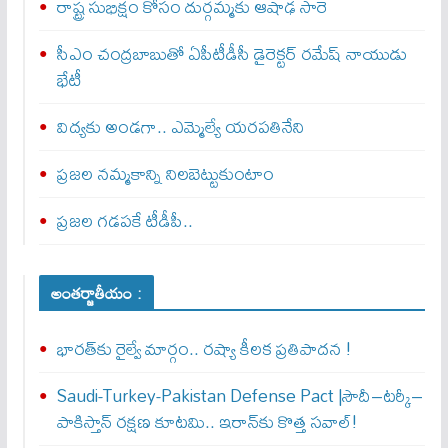
రాష్ట్ర సుభిక్షం కోసం దుర్గమ్మకు ఆషాఢ సారె
సీఎం చంద్రబాబుతో ఏపీటీడీసీ డైరెక్టర్‌ రమేష్‌ నాయుడు
భేటీ
విద్యకు అండగా.. ఎమ్మెల్యే యరపతినేని
ప్రజల నమ్మకాన్ని నిలబెట్టుకుంటాం
ప్రజల గడపకే టీడీపీ..
అంతర్జాతీయం :
భారత్‌కు రైల్వే మార్గం.. రష్యా కీలక ప్రతిపాదన !
Saudi-Turkey-Pakistan Defense Pact |సౌదీ–టర్కీ–
పాకిస్తాన్ రక్షణ కూటమి.. ఇరాన్‌కు కొత్త సవాల్!