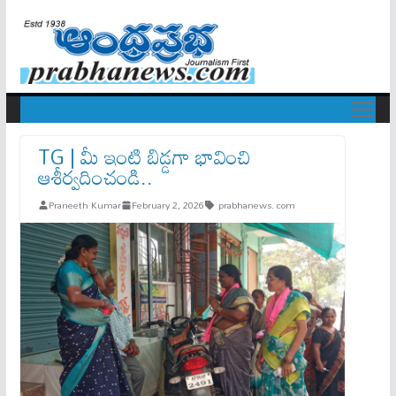
TG | మీ ఇంటి బిడ్డగా భావించి
ఆశీర్వదించండి..
Praneeth Kumar
February 2, 2026
prabhanews. com