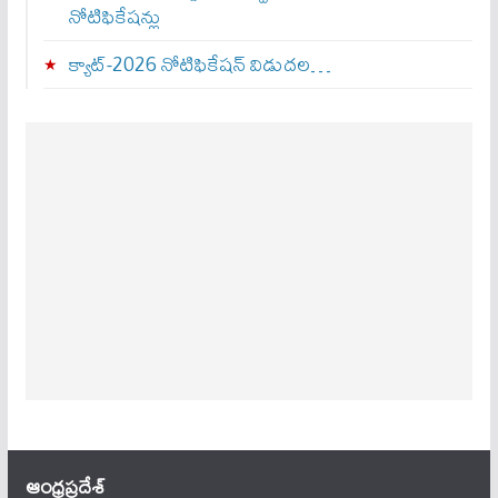
నోటిఫికేషన్లు
క్యాట్-2026 నోటిఫికేషన్ విడుదల…
ఆంధ్ర‌ప్ర‌దేశ్