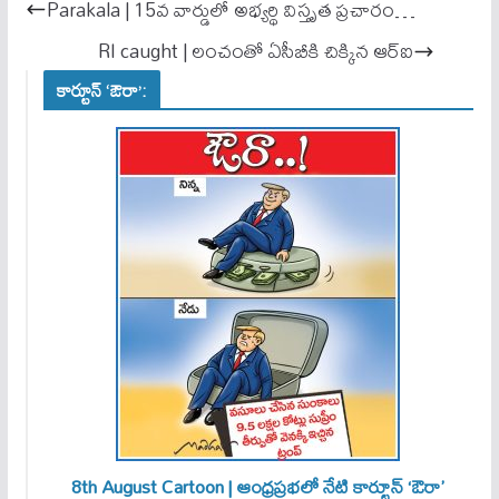
ok
A
Parakala | 15వ వార్డులో అభ్యర్థి విస్తృత ప్రచారం…
pp
RI caught | లంచంతో ఏసీబీకి చిక్కిన ఆర్ఐ
కార్టూన్ ‘ఔరా’:
8th August Cartoon | ఆంధ్రప్రభలో నేటి కార్టూన్ ‘ఔరా’