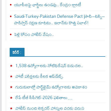
యూపీఐపై ఛార్జీలు ఉండవు.. కేంద్రం క్లారిటీ
Saudi-Turkey-Pakistan Defense Pact |సౌదీ–టర్కీ–
పాకిస్తాన్ రక్షణ కూటమి.. ఇరాన్‌కు కొత్త సవాల్!
పెళ్లి కోసం పోలీస్ వేషం..
కెరీర్ :
1,538 ఉద్యోగాలకు నోటిఫికేషన్ విడుదల..
పోటీ పరీక్షలకు కీలక అప్‌డేట్స్.
గురుకులాల్లో పార్ట్‌టైమ్ ఉద్యోగాలకు అవకాశం
రేపే టీజీ సీపీగెట్‌-2026 ఫలితాలు…
పోలీస్ నుంచి లెక్చరర్ పోస్టుల వరకు వరుస