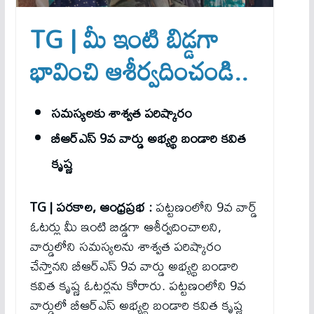
TG | మీ ఇంటి బిడ్డగా
భావించి ఆశీర్వదించండి..
సమస్యలకు శాశ్వత పరిష్కారం
బీఆర్ఎస్ 9వ వార్డు అభ్యర్థి బండారి కవిత
కృష్ణ
TG | పరకాల, ఆంధ్రప్రభ :
పట్టణంలోని 9వ వార్డ్
ఓటర్లు మీ ఇంటి బిడ్డగా ఆశీర్వదించాలని,
వార్డులోని సమస్యలను శాశ్వత పరిష్కారం
చేస్తానని బీఆర్ఎస్ 9వ వార్డు అభ్యర్థి బండారి
కవిత కృష్ణ ఓటర్లను కోరారు. పట్టణంలోని 9వ
వార్డులో బీఆర్ఎస్ అభ్యర్థి బండారి కవిత కృష్ణ