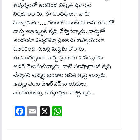
ఆధ్వర్యంలో ఇంటింటి విస్తృత ప్రచారం
నిర్వహించారు. ఈ సందర్భంగా వారు
మాట్లాడుతూ… గతంలో రాజకీయ అనుభవంతో
వార్డు అభివృద్ధికి కృషి చేస్తానన్నారు. వార్డులో
ఇంటింటా పర్యటిస్తూ ప్రజలను ఆప్యాయంగా
పలకరించి, ఓటర్ల మద్దతు కోరారు.
ఈ సందర్భంగా వార్డు ప్ర‌జ‌ల‌ను సమస్యలను
అడిగి తెలుసుకున్నారు. వాటి పరిష్కారానికి కృషి
చేస్తానని అభ్యర్థి బండారి కవిత కృష్ణ అన్నారు.
అభ్యర్థి వెంట బీఆర్ఎస్ నాయకులు,
నాయకురాళ్లు, కార్యకర్తలు పాల్గొన్నారు.
Fa
E
X
W
ce
m
ha
bo
ail
ts