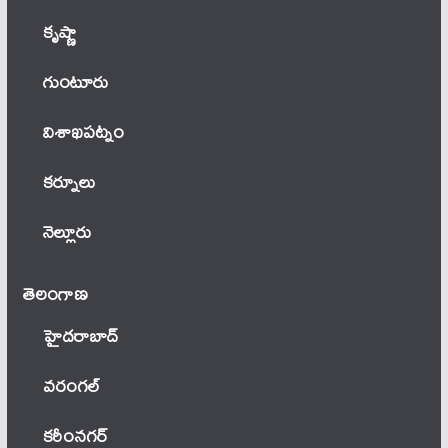
కృష్ణా
గుంటూరు
విశాఖపట్నం
కర్నూలు
నెల్లూరు
తెలంగాణ‌
హైదరాబాద్
వ‌రంగ‌ల్
కరీంనగర్