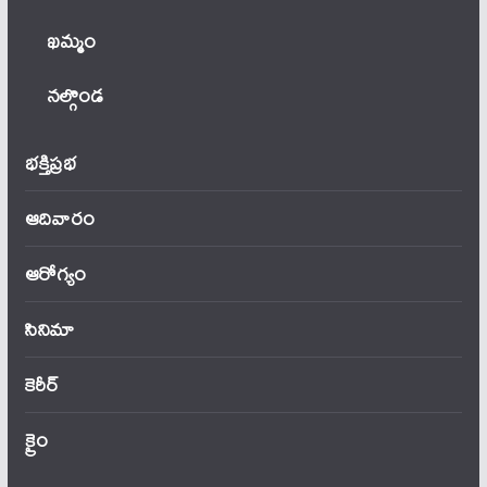
ఖ‌మ్మం
నల్గొండ
భక్తిప్రభ
ఆదివారం
ఆరోగ్యం
సినిమా
కెరీర్
క్రైం