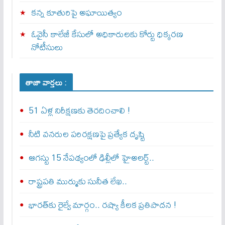
కన్న కూతురిపై అఘాయిత్యం
ఓవైసీ కాలేజీ కేసులో అధికారులకు కోర్టు ధిక్కరణ
నోటీసులు
తాజా వార్తలు :
51 ఏళ్ల నిరీక్షణకు తెరదించాలి !
నీటి వనరుల పరిరక్షణపై ప్రత్యేక దృష్టి
ఆగస్టు 15 నేపథ్యంలో ఢిల్లీలో హైఅలర్ట్..
రాష్ట్రపతి ముర్ముకు సునీత లేఖ..
భారత్‌కు రైల్వే మార్గం.. రష్యా కీలక ప్రతిపాదన !