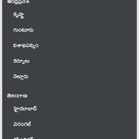
ఆంధ్ర‌ప్ర‌దేశ్
కృష్ణా
గుంటూరు
విశాఖపట్నం
కర్నూలు
నెల్లూరు
తెలంగాణ‌
హైదరాబాద్
వ‌రంగ‌ల్