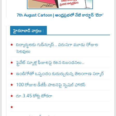
7th August Cartoon | ఆంధ్రప్రభలో నేటి కార్టూన్ ‘ఔరా’
హైదరాబాద్ వార్తలు :
విద్యార్థులకు గుడ్‌న్యూస్.. వరుసగా మూడు రోజుల
సెలవులు
ప్రైవేట్ స్కూళ్ల ఫీజులపై కఠిన నిబంధనలు..
ఇండిగోతో ఒప్పందం కుదుర్చుకున్న తెలంగాణ స‌ర్కార్
100 రోజుల డీజీపీ పాలనపై స్పెషల్ ఫోకస్
రూ.3.45 కోట్ల టోకరా