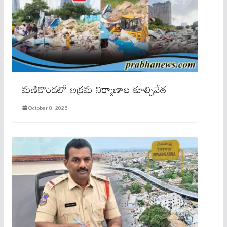
మ‌ణికొండ‌లో అక్ర‌మ నిర్మాణాల కూల్చివేత‌
October 8, 2025