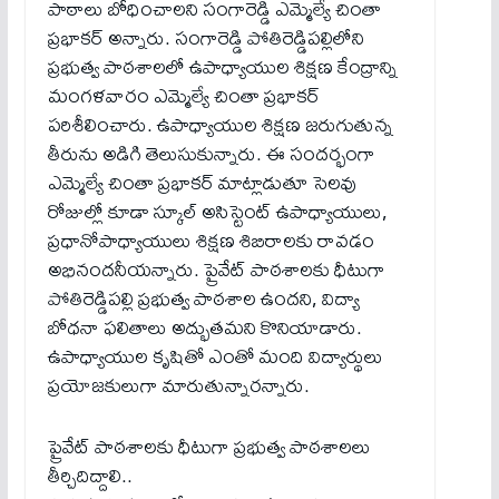
పాఠాలు బోధించాలని సంగారెడ్డి ఎమ్మెల్యే చింతా
ప్రభాకర్ అన్నారు. సంగారెడ్డి పోతిరెడ్డిపల్లిలోని
ప్రభుత్వ పాఠశాలలో ఉపాధ్యాయుల శిక్షణ కేంద్రాన్ని
మంగళవారం ఎమ్మెల్యే చింతా ప్రభాకర్
పరిశీలించారు. ఉపాధ్యాయుల శిక్షణ జరుగుతున్న
తీరును అడిగి తెలుసుకున్నారు. ఈ సందర్భంగా
ఎమ్మెల్యే చింతా ప్రభాకర్ మాట్లాడుతూ సెలవు
రోజుల్లో కూడా స్కూల్ అసిస్టెంట్ ఉపాధ్యాయులు,
ప్రధానోపాధ్యాయులు శిక్షణ శిబిరాలకు రావడం
అభినందనీయన్నారు. ప్రైవేట్ పాఠశాలకు ధీటుగా
పోతిరెడ్డిపల్లి ప్రభుత్వ పాఠశాల ఉందని, విద్యా
బోధనా ఫలితాలు అద్భుతమని కొనియాడారు.
ఉపాధ్యాయుల కృషితో ఎంతో మంది విద్యార్థులు
ప్రయోజకులుగా మారుతున్నారన్నారు.
ప్రైవేట్ పాఠశాలకు ధీటుగా ప్రభుత్వ పాఠశాలలు
తీర్చిదిద్దాలి..