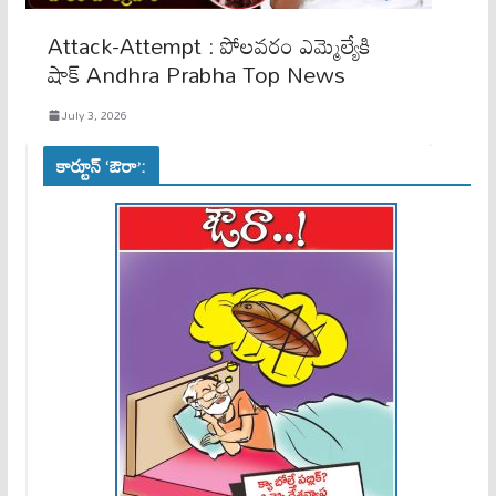
Attack-Attempt : పోలవరం ఎమ్మెల్యేకి
షాక్​ Andhra Prabha Top News
July 3, 2026
కార్టూన్ ‘ఔరా’: