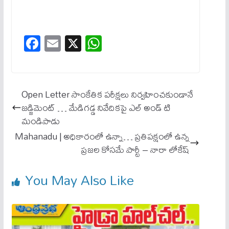
Fa
E
X
W
ce
m
ha
bo
ail
ts
ok
A
Open Letter సాంకేతిక ప‌రీక్ష‌లు నిర్వ‌హించ‌కుండానే
pp
జ‌డ్జిమెంట్ … మేడిగ‌డ్డ నివేదిక‌పై ఎల్ అండ్ టి
మండిపాడు
Mahanadu | అధికారంలో ఉన్నా… ప్ర‌తిప‌క్షంలో ఉన్న
ప్ర‌జ‌ల కోస‌మే పార్టీ – నారా లోకేష్
You May Also Like