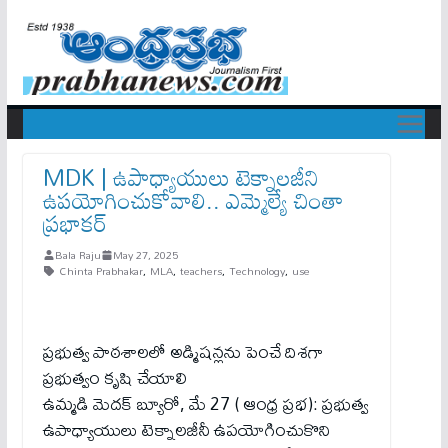
MDK | ఉపాధ్యాయులు టెక్నాలజీని
ఉపయోగించుకోవాలి.. ఎమ్మెల్యే చింతా
ప్రభాకర్
Bala Raju
May 27, 2025
Chinta Prabhakar
,
MLA
,
teachers
,
Technology
,
use
ప్రభుత్వ పాఠశాలలో అడ్మిషన్లను పెంచే దిశగా
ప్రభుత్వం కృషి చేయాలి
ఉమ్మడి మెదక్ బ్యూరో, మే 27 ( ఆంధ్ర ప్రభ): ప్రభుత్వ
ఉపాధ్యాయులు టెక్నాలజీనీ ఉపయోగించుకొని