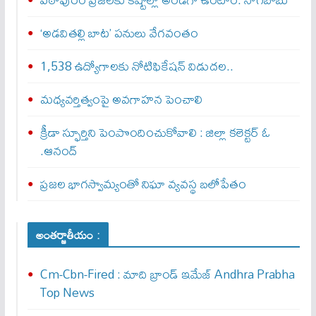
‘అడవితల్లి బాట’ పనులు వేగవంతం
1,538 ఉద్యోగాలకు నోటిఫికేషన్ విడుదల..
మధ్యవర్తిత్వంపై అవగాహన పెంచాలి
క్రీడా స్ఫూర్తిని పెంపొందించుకోవాలి : జిల్లా కలెక్టర్ ఓ
.ఆనంద్
ప్రజల భాగస్వామ్యంతో నిఘా వ్యవస్థ బలోపేతం
అంతర్జాతీయం :
Cm-Cbn-Fired : మాది బ్రాండ్ ఇమేజ్ Andhra Prabha
Top News