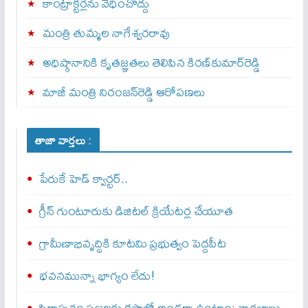
కాంట్రాక్టర్లను వేధించొద్దు
మంత్రి తుమ్మల నాగేశ్వరరావు
అధిష్ఠానానికి కృతజ్ఞతలు తెలిపిన కిరణ్‌కుమార్‌రెడ్డి
మాజీ మంత్రి నిరంజన్‌రెడ్డి ఆరోపణలు
తాజా వార్తలు :
పేరుకే హెడ్ క్వార్టర్..
గ్రీన్ గుంటూరుకు డిజిటల్ క్రియేటర్ల చేయూత
గ్రామీణాభివృద్ధికి కూటమి ప్రభుత్వం పెద్దపీట
భవనమున్నా భాగ్యం లేదు!
పిఠాపురం ప్రజలకు కష్టాల్లో అండగా ఉంటాం: నాగబాబు