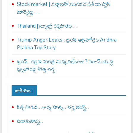
Stock market | నష్టాలతో ముగిసిన దేశీయ స్టాక్
మార్కెట్లు…
Thailand | స్కూల్లో రక్తపాతం…
Trump-Anger-Leaks : ట్రంప్ ఆగ్ర‌హోగ్రం Andhra
Prabha Top Story
ట్రంప్–రక్షణ మంత్రి మధ్య విభేదాలా? ఇరాన్ యుద్ధ
వ్యూహంపై కొత్త చర్చ
జాతీయం :
రీల్స్ గొడవ.. భార్య హత్య.. భర్త అరెస్ట్..
విడాకులొద్దు..