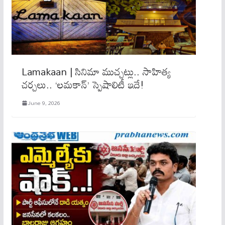
Lamakaan | సినిమా ముచ్చట్లు.. సాహిత్య
చర్చలు.. ‘లమకాన్’ స్పెషాలిటీ ఇదే!
June 9, 2026