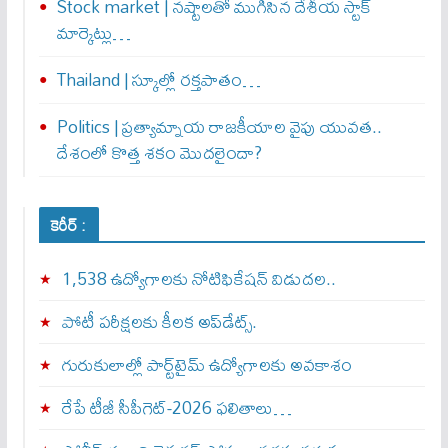
Stock market | నష్టాలతో ముగిసిన దేశీయ స్టాక్
మార్కెట్లు…
Thailand | స్కూల్లో రక్తపాతం…
Politics | ప్రత్యామ్నాయ రాజకీయాల వైపు యువత..
దేశంలో కొత్త శకం మొదలైందా?
కెరీర్ :
1,538 ఉద్యోగాలకు నోటిఫికేషన్ విడుదల..
పోటీ పరీక్షలకు కీలక అప్‌డేట్స్.
గురుకులాల్లో పార్ట్‌టైమ్ ఉద్యోగాలకు అవకాశం
రేపే టీజీ సీపీగెట్‌-2026 ఫలితాలు…