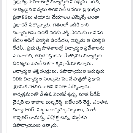
ప్రభుత్వ పాఠశాలల్లో విద్యార్థుల సంఖ్యను పెంచి,
నాణ్యమైన విద్యను అందించే విధంగా ప్రభుత్వం
ప్రణాళికలు తయారు చేయాలని ఎమ్మెల్యే చింతా
ప్రభాకర్ పేర్కొన్నారు. గతంలో బడికి రాని
విద్యార్థులను ఇంటి వరకు వెళ్ళి ఎందుకు రావడం
లేదని అడిగే పరిస్థితి ఉండేదని, ఇప్పుడు ఆ పరిస్థితి
లేదనీ.. ప్రభుత్వ పాఠశాలల్లో విద్యార్థుల ప్రవేశాలను
పెంచాలని, తల్లిదండ్రులను మేల్కొలిపి విద్యార్థుల
సంఖ్యను పెంచే దిశగా కృషి చేయాలన్నారు.
విద్యార్థుల తల్లిదండ్రులు, ఉపాధ్యాయుల ఇరువురు
కలిసి విద్యార్థుల సంఖ్యను పెంచే పాత్రలో ప్రధాన
భూమిక పోదించాలని చింతా పేర్కొన్నారు.
కార్యక్రమంలో డీఈఓ వెంకటేశ్వర్లు, మాజీ సీడీసీ
చైర్మన్ లు కాసాల బుచ్చిరెడ్డి, విజేందర్ రెడ్డి, ఎంఈఓ
విద్యాసాగర్, పట్టణ కార్యదర్శి నర్సింలు, మాజీ
కౌన్సిలర్ రామప్ప, ఎర్రోళ్ల చిన్న, మల్లేశం
ఉపాధ్యాయులు ఉన్నారు.