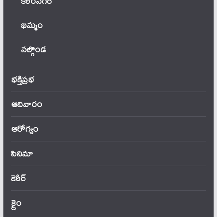
కరీంనగర్
ఖ‌మ్మం
నల్గొండ
భక్తిప్రభ
ఆదివారం
ఆరోగ్యం
సినిమా
కెరీర్
క్రైం