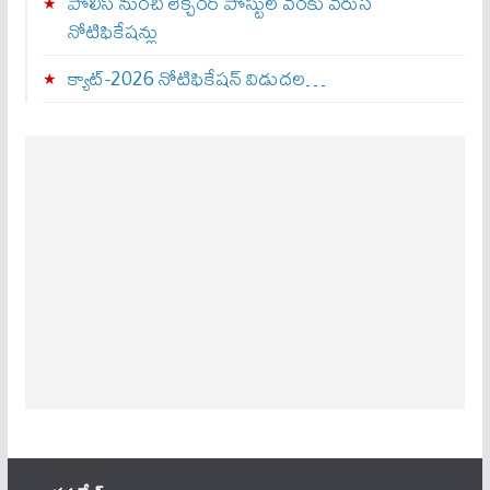
పోలీస్ నుంచి లెక్చరర్ పోస్టుల వరకు వరుస
నోటిఫికేషన్లు
క్యాట్-2026 నోటిఫికేషన్ విడుదల…