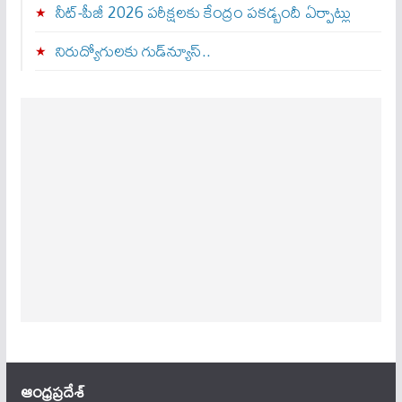
నీట్-పీజీ 2026 పరీక్షలకు కేంద్రం పకడ్బందీ ఏర్పాట్లు
నిరుద్యోగులకు గుడ్‌న్యూస్..
ఆంధ్ర‌ప్ర‌దేశ్