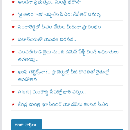
అండగా ప్రభుత్వం.. మంత్రి భరోసా
‘జై తెలంగాణ’ చెప్పలేని సీఎం: కేటీఆర్ విమర్శ
సంగారెడ్డిలో సీఎం చేతుల మీదుగా ప్రారంభం
పటాన్‌చెరులో యువతి నిరసన..
చంచల్‌గూడ జైలు నుంచి ఉమెన్ సేఫ్టీ వింగ్ అధికారులు
తరలింపు..
ఖరీఫ్ గట్టెక్కేనా?.. ప్రాజెక్టుల్లో నీటి కొరతతో రైతుల్లో
ఆందోళన
Alert | మ‌రికొద్ది సేప‌ట్లో భారీ వ‌ర్షం..
కేంద్ర మంత్రి భూపేందర్ యాదవ్‌ను కలిసిన సీఎం
తాజా వార్తలు :