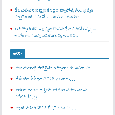
డీలిమిటేషన్ బిల్లుపై కేంద్రం వ్యూహాత్మకం.. ప్రత్యేక
పార్లమెంట్ సమావేశాల దిశగా అడుగులు
నిరుద్యోగంతో అభివృద్ధి కొనసాగేనా? జీడీపీ వృద్ధి–
ఉద్యోగాల మధ్య పెరుగుతున్న అంతరం
కెరీర్ :
గురుకులాల్లో పార్ట్‌టైమ్ ఉద్యోగాలకు అవకాశం
రేపే టీజీ సీపీగెట్‌-2026 ఫలితాలు…
పోలీస్ నుంచి లెక్చరర్ పోస్టుల వరకు వరుస
నోటిఫికేషన్లు
క్యాట్-2026 నోటిఫికేషన్ విడుదల…