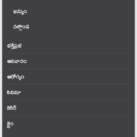
ఖ‌మ్మం
నల్గొండ
భక్తిప్రభ
ఆదివారం
ఆరోగ్యం
సినిమా
కెరీర్
క్రైం