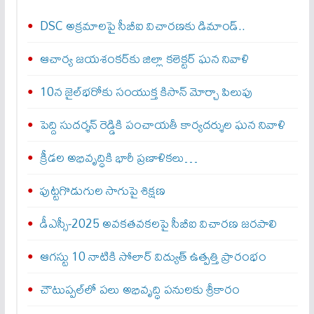
DSC అక్రమాలపై సీబీఐ విచారణకు డిమాండ్..
ఆచార్య జయశంకర్‌కు జిల్లా కలెక్టర్ ఘన నివాళి
10న జైల్‌భరోకు సంయుక్త కిసాన్ మోర్చా పిలుపు
పెద్ది సుదర్శన్ రెడ్డికి పంచాయతీ కార్యదర్శుల ఘన నివాళి
క్రీడల అభివృద్ధికి భారీ ప్రణాళికలు…
పుట్టగొడుగుల సాగుపై శిక్షణ
డీఎస్సీ-2025 అవకతవకలపై సీబీఐ విచారణ జరపాలి
ఆగస్టు 10 నాటికి సోలార్ విద్యుత్ ఉత్పత్తి ప్రారంభం
చౌటుప్పల్‌లో పలు అభివృద్ధి పనులకు శ్రీకారం