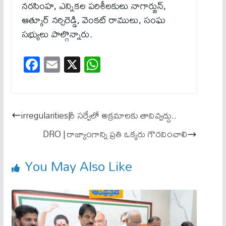
నరసింహ, ఎన్నికల పరిశీలకులు నాగార్జున్,
ఆత్కూర్ నర్సిరెడ్డి, వెంకట్ రాములు, సంఘ
సభ్యులు పాల్గొన్నారు.
Fa
E
X
W
ce
m
ha
bo
ail
ts
ok
A
irregularities|రీ సర్వేలో అక్రమాలకు తావివ్వద్దు..
pp
DRO | రాజ్యాంగాన్ని ప్రతి ఒక్కరు గౌరవించాలి
You May Also Like