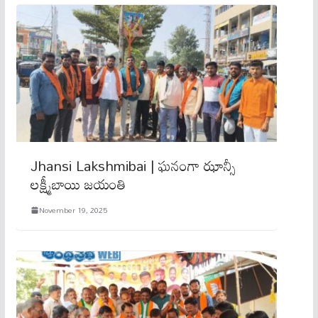
Jhansi Lakshmibai | ఘనంగా ఝాన్సీ
లక్ష్మీబాయి జయంతి
November 19, 2025