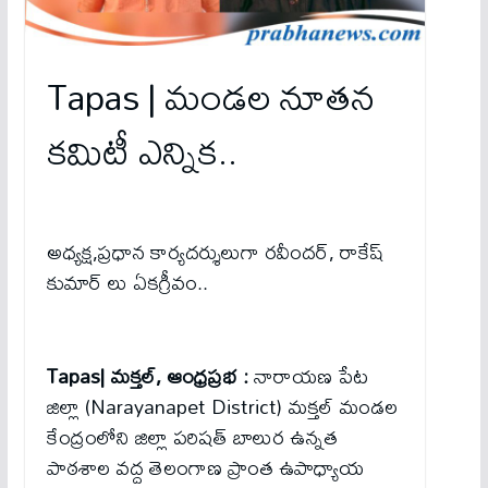
Tapas | మండల నూతన
కమిటీ ఎన్నిక..
అధ్యక్ష,ప్రధాన కార్యదర్శులుగా రవీందర్, రాకేష్
కుమార్ లు ఏకగ్రీవం..
Tapas| మక్తల్, ఆంధ్రప్రభ :
నారాయణ పేట
జిల్లా (Narayanapet District) మక్తల్ మండల
కేంద్రంలోని జిల్లా పరిషత్ బాలుర ఉన్నత
పాఠశాల వద్ద తెలంగాణ ప్రాంత ఉపాధ్యాయ