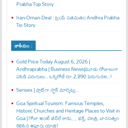
Prabha Top Story
Iran-Oman-Deal : ట్రంప్ స‌త‌మ‌తం Andhra Prabha
Tio Story
జాతీయం :
Gold Price Today August 6, 2026 |
Andhraprabha | Business News|మూడు రోజులుగా
పసిడి పరుగులు.. ఒక్కరోజే రూ.2,890 పెరుగుద‌ల‌..!
Sensex | ఫ్లాట్‌గా స్టాక్ మార్కెట్లు..
Goa Spiritual Tourism: Famous Temples,
Historic Churches and Heritage Places to Visit in
Goa | గోవా అంటే బీచ్‌లే కాదు… భక్తి, చరిత్ర, వారసత్వం
కలిసిన అపూర్వ యాత్ర!