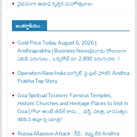
వైభవంగా ఆషాఢ కృత్తిక మహోత్సవాలు
అంతర్జాతీయం :
Gold Price Today August 6, 2026 |
Andhraprabha | Business News|మూడు రోజులుగా
పసిడి పరుగులు.. ఒక్కరోజే రూ.2,890 పెరుగుద‌ల‌..!
Operation-Rare-India మాగ్నెట్ పై ఫుల్ ఫోక‌స్ Andhra
Prabha Top Story
Goa Spiritual Tourism: Famous Temples,
Historic Churches and Heritage Places to Visit in
Goa | గోవా అంటే బీచ్‌లే కాదు… భక్తి, చరిత్ర, వారసత్వం
కలిసిన అపూర్వ యాత్ర!
Russia-Massive-Attack : కీవ్‌.. కెవ్వు కేక‌ Andhra