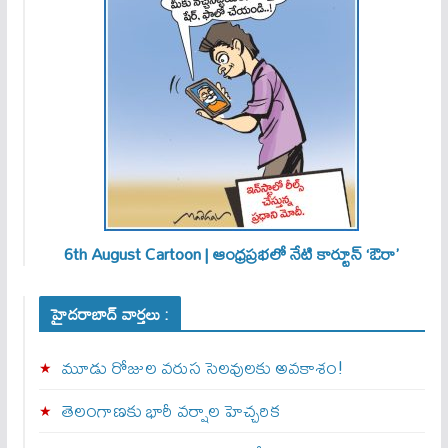
6th August Cartoon | ఆంధ్రప్రభలో నేటి కార్టూన్ ‘ఔరా’
హైదరాబాద్ వార్తలు :
మూడు రోజుల వరుస సెలవులకు అవకాశం!
తెలంగాణకు భారీ వర్షాల హెచ్చరిక