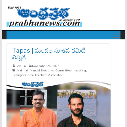
Tapas | మండల నూతన కమిటీ
ఎన్నిక..
Bala Raju
November 26, 2025
Makthal
,
Mandal Executive Committee
,
meeting
,
Telangana Area Teachers Association