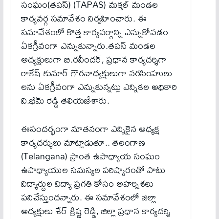
సంఘం(తపస్) (TAPAS) మక్తల్ మండల
కార్యవర్గ సమావేశం నిర్వహించారు. ఈ
సమావేశంలో కొత్త కార్యవర్గాన్ని ఎన్నుకోవడం
ఏకగ్రీవంగా ఎన్నుకున్నారు.తపస్ మండల
అధ్యక్షులుగా బి.రవీందర్, ప్రధాన కార్యదర్శిగా
రాకేష్ కుమార్ గౌరవాధ్యక్షులుగా నరసింహులు
లను ఏకగ్రీవంగా ఎన్నుకున్నట్లు ఎన్నికల అధికారి
వి.భీమ్ రెడ్డి తెలియజేశారు.
ఈసందర్భంగా నూతనంగా ఎన్నికైన అధ్యక్ష
కార్యదర్శులు మాట్లాడుతూ.. తెలంగాణ
(Telangana) ప్రాంత ఉపాధ్యాయ సంఘం
ఉపాధ్యాయుల సమస్యల పరిష్కారంతో పాటు
విద్యార్థుల విద్యా ప్రగతి కోసం అహర్నిశలు
పనిచేస్తుందన్నారు. ఈ సమావేశంలో జిల్లా
అధ్యక్షులు శేర్ క్రిష్ణ రెడ్డి, జిల్లా ప్రధాన కార్యదర్శి