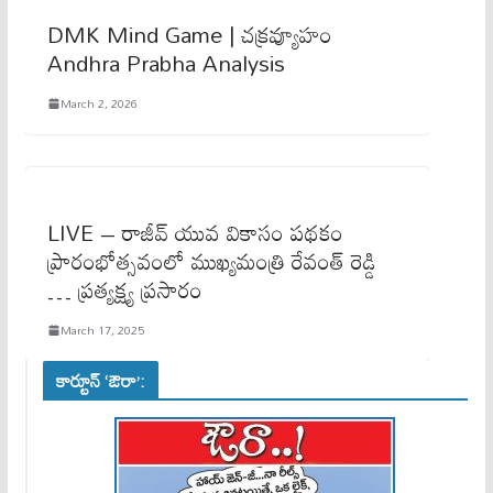
DMK Mind Game | చ‌క్ర‌వ్యూహం
Andhra Prabha Analysis
March 2, 2026
LIVE – రాజీవ్ యువ వికాసం పథకం
ప్రారంభోత్సవంలో ముఖ్యమంత్రి రేవంత్ రెడ్డి
… ప్రత్యక్ష్య ప్రసారం
March 17, 2025
కార్టూన్ ‘ఔరా’: