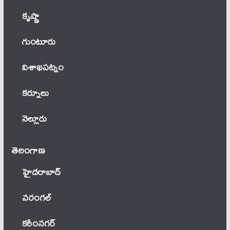
కృష్ణా
గుంటూరు
విశాఖపట్నం
కర్నూలు
నెల్లూరు
తెలంగాణ‌
హైదరాబాద్
వ‌రంగ‌ల్
కరీంనగర్