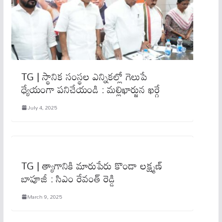
TG | స్థానిక సంస్థ‌ల ఎన్నిక‌ల్లో గెలుపే
ధ్యేయంగా ప‌నిచేయండి : మ‌ల్లిఖార్జున ఖ‌ర్గే
July 4, 2025
TG | త్యాగానికి మారుపేరు కొండా లక్ష్మణ్
బాపూజీ : సిఎం రేవంత్ రెడ్డి
March 9, 2025