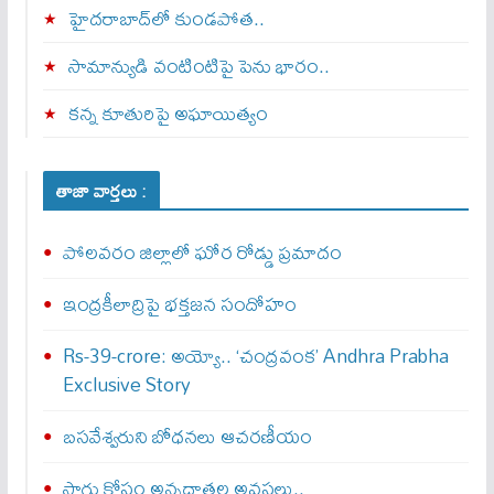
హైదరాబాద్‌లో కుండపోత..
సామాన్యుడి వంటింటిపై పెను భారం..
కన్న కూతురిపై అఘాయిత్యం
తాజా వార్తలు :
పోలవరం జిల్లాలో ఘోర రోడ్డు ప్రమాదం
ఇంద్రకీలాద్రిపై భక్తజన సందోహం
Rs-39-crore: అయ్యో.. ‘చంద్రవంక’ Andhra Prabha
Exclusive Story
బసవేశ్వరుని బోధనలు ఆచరణీయం
సాగు కోసం అన్నదాతల అవస్థలు..