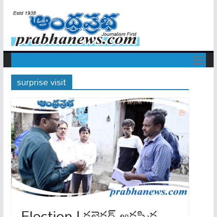
surprise visit
Election | కలెక్టర్ ఆకస్మిక