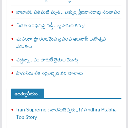
బాబావలి సతీమణి మృతి.. విక్కుర్తి శ్రీనివాసరావు సంతాపం
పేదల పింఛన్లపై వడ్డీ వ్యాపారుల కన్ను!
ఘనంగా ప్రారంభమైన ప్రపంచ ఆదివాసీ దినోత్సవ
వేడుకలు
వద్దన్నా.. వరి సాగుకే రైతుల మొగ్గు
సాగునీరు లేక నెర్రలిచ్చిన వరి పొలాలు
అంతర్జాతీయం :
Iran-Supreme : వార‌సుడెవ్వ‌రు,,!? Andhra Ptabha
Top Story