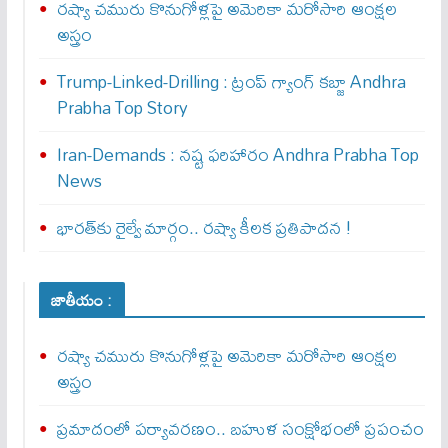
రష్యా చమురు కొనుగోళ్లపై అమెరికా మరోసారి ఆంక్షల
అస్త్రం
Trump-Linked-Drilling : ట్రంప్ గ్యాంగ్ క‌బ్జా Andhra
Prabha Top Story
Iran-Demands : న‌ష్ట ఫ‌రిహారం Andhra Prabha Top
News
భారత్‌కు రైల్వే మార్గం.. రష్యా కీలక ప్రతిపాదన !
జాతీయం :
రష్యా చమురు కొనుగోళ్లపై అమెరికా మరోసారి ఆంక్షల
అస్త్రం
ప్రమాదంలో పర్యావరణం.. బహుళ సంక్షోభంలో ప్రపంచం