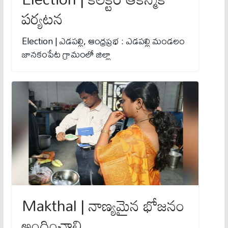
పర్యటన
Election | ఎడపల్లి, ఆంధ్రప్రభ : ఎడపల్లి మండలం
జానకంపేట గ్రామంలో జిల్లా
Makthal | నాణ్యమైన భోజనం
అందించాలి…