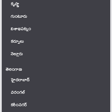
కృష్ణా
గుంటూరు
విశాఖపట్నం
కర్నూలు
నెల్లూరు
తెలంగాణ‌
హైదరాబాద్
వ‌రంగ‌ల్
కరీంనగర్