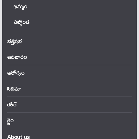
ఖ‌మ్మం
నల్గొండ
భక్తిప్రభ
ఆదివారం
ఆరోగ్యం
సినిమా
కెరీర్
క్రైం
About us