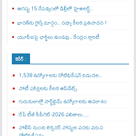
ఆగస్టు 15 నేపథ్యంలో ఢిల్లీలో హైఅలర్ట్..
భారత్‌కు రైల్వే మార్గం.. రష్యా కీలక ప్రతిపాదన !
యూపీఐపై ఛార్జీలు ఉండవు.. కేంద్రం క్లారిటీ
కెరీర్ :
1,538 ఉద్యోగాలకు నోటిఫికేషన్ విడుదల..
పోటీ పరీక్షలకు కీలక అప్‌డేట్స్.
గురుకులాల్లో పార్ట్‌టైమ్ ఉద్యోగాలకు అవకాశం
రేపే టీజీ సీపీగెట్‌-2026 ఫలితాలు…
పోలీస్ నుంచి లెక్చరర్ పోస్టుల వరకు వరుస
నోటిఫికేషన్లు