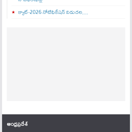
క్యాట్-2026 నోటిఫికేషన్ విడుదల…
ఆంధ్ర‌ప్ర‌దేశ్