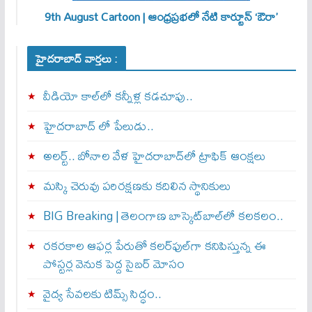
9th August Cartoon | ఆంధ్రప్రభలో నేటి కార్టూన్ ‘ఔరా’
హైదరాబాద్ వార్తలు :
వీడియో కాల్‌లో కన్నీళ్ల కడచూపు..
హైదరాబాద్ లో పేలుడు..
అలర్ట్‌.. బోనాల వేళ హైదరాబాద్‌లో ట్రాఫిక్‌ ఆంక్షలు
మస్కి చెరువు పరిరక్షణకు కదిలిన స్థానికులు
BIG Breaking | తెలంగాణ బాస్కెట్‌బాల్‌లో కలకలం..
రకరకాల ఆఫర్ల పేరుతో కలర్‌ఫుల్‌గా కనిపిస్తున్న ఈ
పోస్టర్ల వెనుక పెద్ద సైబర్ మోసం
వైద్య సేవలకు టిమ్స్‌ సిద్ధం..