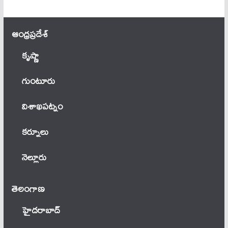
ఆంధ్ర‌ప్ర‌దేశ్
కృష్ణా
గుంటూరు
విశాఖపట్నం
కర్నూలు
నెల్లూరు
తెలంగాణ‌
హైదరాబాద్