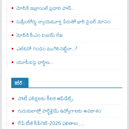
మోదీకి ఇజ్రాయిల్ ప్ర‌ధాని ఫొన్..
సుప్రీంకోర్టు న్యాయమూర్తి పేరుతో భారీ సైబర్ మోసం
మోదీకి సీఎం విజయ్ లేఖ
ఎల్‌నినో గండం ముగిసినట్టేనా..?
యూపీఐపై ఛార్జీలు..
కెరీర్ :
పోటీ పరీక్షలకు కీలక అప్‌డేట్స్.
గురుకులాల్లో పార్ట్‌టైమ్ ఉద్యోగాలకు అవకాశం
రేపే టీజీ సీపీగెట్‌-2026 ఫలితాలు…