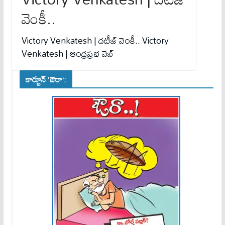
వెంకీ..
Victory Venkatesh | దటీజ్ వెంకీ.. Victory
Venkatesh | ఆంధ్రప్రభ వెబ్
కార్టూన్ ‘ఔరా’: