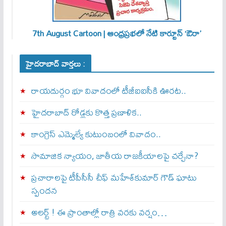
7th August Cartoon | ఆంధ్రప్రభలో నేటి కార్టూన్ ‘ఔరా’
హైదరాబాద్ వార్తలు :
రాయదుర్గం భూ వివాదంలో టీజీఐఐసీకి ఊరట..
హైదరాబాద్ రోడ్లకు కొత్త ప్రణాళిక..
కాంగ్రెస్ ఎమ్మెల్యే కుటుంబంలో వివాదం..
సామాజిక న్యాయం, జాతీయ రాజకీయాలపై చర్చేనా?
ప్రచారాలపై టీపీసీసీ చీఫ్ మహేశ్‌కుమార్ గౌడ్ ఘాటు
స్పందన
అల‌ర్ట్ ! ఈ ప్రాంతాల్లో రాత్రి వరకు వర్షం…