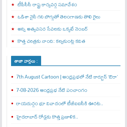
టీపీసీసీ రాష్ట్ర కార్యవర్గ సమావేశం
ఒడిశా నైనీ గని బొగ్గుతో తెలంగాణకు తొలి రైలు
అన్ని అత్యవసర సేవలకు ఒక్క‌టే నెంబ‌ర్‌
కొత్త చరిత్రకు నాంది: క‌ల్వ‌కుంట్ల కవిత
తాజా వార్తలు :
7th August Cartoon | ఆంధ్రప్రభలో నేటి కార్టూన్ ‘ఔరా’
7-08-2026 ఆంధ్రప్రభ నేటి పంచాంగం
రాయదుర్గం భూ వివాదంలో టీజీఐఐసీకి ఊరట..
హైదరాబాద్ రోడ్లకు కొత్త ప్రణాళిక..