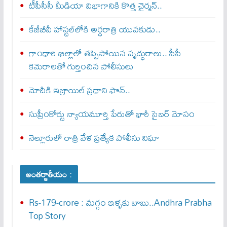
టీపీసీసీ మీడియా విభాగానికి కొత్త చైర్మన్..
కేజీబీవీ హాస్టల్‌లోకి అర్ధరాత్రి యువకుడు..
గాంధారి ఖిల్లాలో తప్పిపోయిన వృద్ధురాలు.. సీసీ
కెమెరాలతో గుర్తించిన పోలీసులు
మోదీకి ఇజ్రాయిల్ ప్ర‌ధాని ఫొన్..
సుప్రీంకోర్టు న్యాయమూర్తి పేరుతో భారీ సైబర్ మోసం
నెల్లూరులో రాత్రి వేళ ప్రత్యేక పోలీసు నిఘా
అంతర్జాతీయం :
Rs-179-crore : మ‌గ్గం ఇళ్ళ‌కు బాబు..Andhra Prabha
Top Story