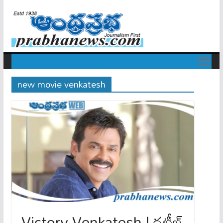
new movie venkatesh
Victory Venkatesh | దటీజ్