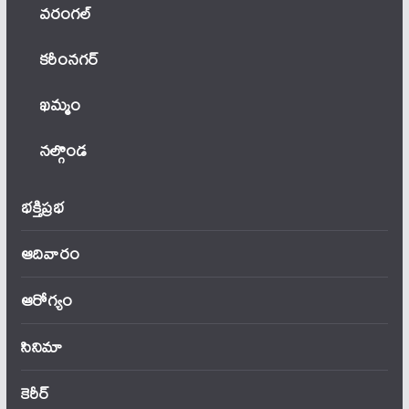
వ‌రంగ‌ల్
కరీంనగర్
ఖ‌మ్మం
నల్గొండ
భక్తిప్రభ
ఆదివారం
ఆరోగ్యం
సినిమా
కెరీర్