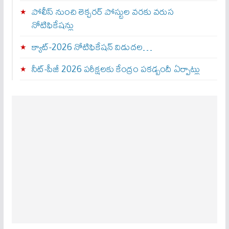
పోలీస్ నుంచి లెక్చరర్ పోస్టుల వరకు వరుస
నోటిఫికేషన్లు
క్యాట్-2026 నోటిఫికేషన్ విడుదల…
నీట్-పీజీ 2026 పరీక్షలకు కేంద్రం పకడ్బందీ ఏర్పాట్లు