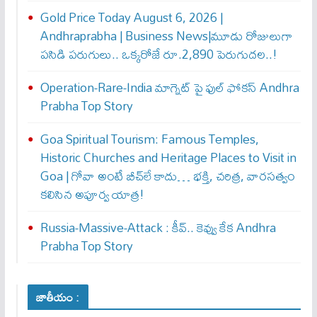
Gold Price Today August 6, 2026 |
Andhraprabha | Business News|మూడు రోజులుగా
పసిడి పరుగులు.. ఒక్కరోజే రూ.2,890 పెరుగుద‌ల‌..!
Operation-Rare-India మాగ్నెట్ పై ఫుల్ ఫోక‌స్ Andhra
Prabha Top Story
Goa Spiritual Tourism: Famous Temples,
Historic Churches and Heritage Places to Visit in
Goa | గోవా అంటే బీచ్‌లే కాదు… భక్తి, చరిత్ర, వారసత్వం
కలిసిన అపూర్వ యాత్ర!
Russia-Massive-Attack : కీవ్‌.. కెవ్వు కేక‌ Andhra
Prabha Top Story
జాతీయం :