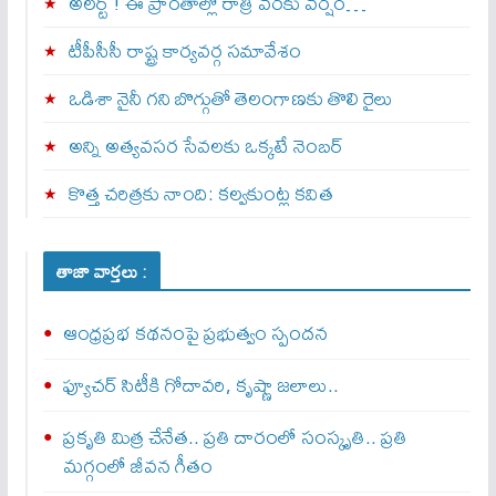
అల‌ర్ట్ ! ఈ ప్రాంతాల్లో రాత్రి వరకు వర్షం…
టీపీసీసీ రాష్ట్ర కార్యవర్గ సమావేశం
ఒడిశా నైనీ గని బొగ్గుతో తెలంగాణకు తొలి రైలు
అన్ని అత్యవసర సేవలకు ఒక్క‌టే నెంబ‌ర్‌
కొత్త చరిత్రకు నాంది: క‌ల్వ‌కుంట్ల కవిత
తాజా వార్తలు :
ఆంధ్రప్రభ కథనంపై ప్రభుత్వం స్పందన
ఫ్యూచర్ సిటీకి గోదావరి, కృష్ణా జలాలు..
ప్రకృతి మిత్ర చేనేత.. ప్రతి దారంలో సంస్కృతి.. ప్రతి
మగ్గంలో జీవన గీతం