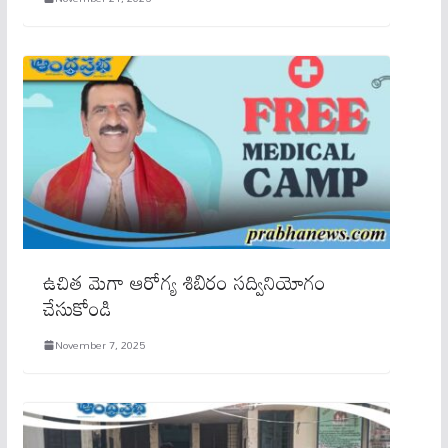
ఉచిత మెగా ఆరోగ్య శిబిరం సద్వినియోగం
చేసుకోండి
November 7, 2025