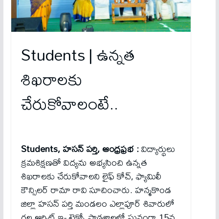
Students | ఉన్నత
శిఖరాలకు
చేరుకోవాలంటే..
Students, హసన్ పర్తి, ఆంధ్రఫ్రభ :
విద్యార్థులు
క్రమశిక్షణతో విద్యను అభ్యసించి ఉన్నత
శిఖరాలకు చేరుకోవాలని లైఫ్ కోచ్, ఫ్యామిలీ
కౌన్సిలర్ రామా రావి సూచించారు. హన్మకొండ
జిల్లా హసన్ పర్తి మండలం ఎల్లాపూర్ శివారులో
గల ఆర్బిట్ ఇ- టెక్నో పాఠశాలలో ఘనంగా 15వ