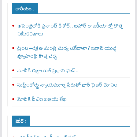
జాతీయం :
అసెంబ్లీలోకి ప్రశాంత్ కిశోర్.. బిహార్ రాజకీయాల్లో కొత్త
సమీకరణాలు
ట్రంప్–రక్షణ మంత్రి మధ్య విభేదాలా? ఇరాన్ యుద్ధ
వ్యూహంపై కొత్త చర్చ
మోదీకి ఇజ్రాయిల్ ప్ర‌ధాని ఫొన్..
సుప్రీంకోర్టు న్యాయమూర్తి పేరుతో భారీ సైబర్ మోసం
మోదీకి సీఎం విజయ్ లేఖ
కెరీర్ :