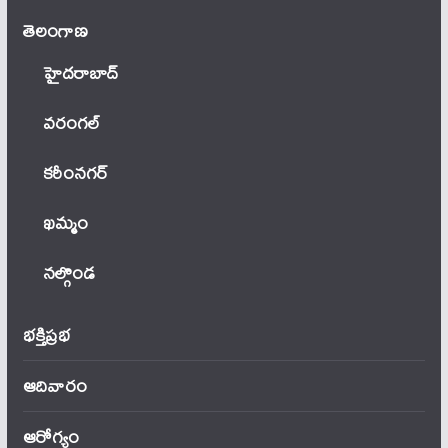
తెలంగాణ‌
హైదరాబాద్
వ‌రంగ‌ల్
కరీంనగర్
ఖ‌మ్మం
నల్గొండ
భక్తిప్రభ
ఆదివారం
ఆరోగ్యం