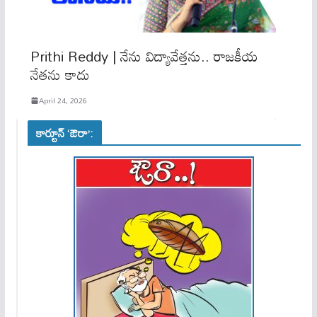
Prithi Reddy | నేను విద్యావేత్తను.. రాజకీయ
నేతను కాదు
April 24, 2026
కార్టూన్ ‘ఔరా’: