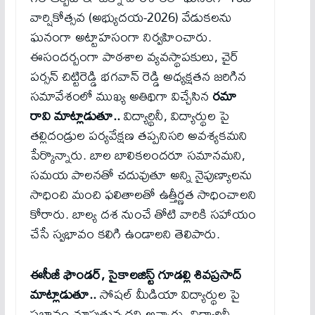
వార్షికోత్సవ (అభ్యుదయ-2026) వేడుకలను
ఘనంగా అట్టాహసంగా నిర్వహించారు.
ఈసందర్బంగా పాఠశాల వ్యవస్థాపకులు, చైర్
పర్సన్ చిట్టిరెడ్డి భగవాన్ రెడ్డి అధ్యక్షతన జరిగిన
సమావేశంలో ముఖ్య అతిథిగా విచ్చేసిన
రమా
రావి మాట్లాడుతూ..
విద్యార్థినీ, విద్యార్థుల పై
తల్లిదండ్రుల పర్యవేక్షణ తప్పనిసరి అవశ్యకమని
పేర్కొన్నారు. బాల బాలికలందరూ సమానమని,
సమయ పాలనతో చదువుతూ అన్ని నైపుణ్యాలను
సాధించి మంచి ఫలితాలతో ఉత్తీర్ణత సాధించాలని
కోరారు. బాల్య దశ నుంచే తోటి వారికి సహాయం
చేసే స్వభావం కలిగి ఉండాలని తెలిపారు.
ఈసీజీ ఫౌండర్, సైకాలజిస్ట్ గూడల్లి శివప్రసాద్
మాట్లాడుతూ..
సోషల్ మీడియా విద్యార్థుల పై
ప్రభావం చూపుతున్నదని అన్నారు. విద్యార్థినీ,