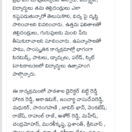
విద్యార్థులు తమ తల్లిదండ్రులు ఎలా
కష్టపడుతున్నారో తెలుసుకొని, విద్య పై దృష్టి
సారించాలని వివరించారు. ఉత్తమ ఫలితాలతో
తల్లిదండ్రులు, గురువులకు మంచి పేరు
తీసుకురావాలని సూచించారు. ఉపన్యాసాలతో
పాటు, సాంస్కృతిక కార్యక్రమాల్లో భాగంగా
పిరమిడ్స్, పాటలు, డ్యాన్సులు, పరేడ్, స్కిట్
(నాటకాలు)లలో విద్యార్థులు ఉత్సాహంగ
పాల్గొన్నారు.
ఈ కార్యక్రమంలో పాఠశాల డైరెక్టర్ చిట్టి రెడ్డి
హారిక రెడ్డి, అకాడమిక్, ఇంచార్జి వాసుదేవరెడ్డి,
మధుకర్, సారంగపాణి , జావిద్ ఖాన్, వెంకటేష్,
రాజేష్, రాహుల్ రాజ్, అశోక్ రెడ్డి, మహేష్,
చంద్రమోహన్, మురళీకృష్ణ, ప్రశాంత్, శ్రీనివాస్ ,