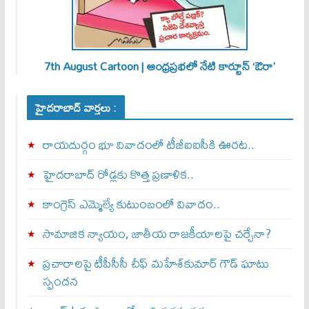
7th August Cartoon | ఆంధ్రప్రభలో నేటి కార్టూన్ ‘ఔరా’
హైదరాబాద్ వార్తలు :
రాయదుర్గం భూ వివాదంలో టీజీఐఐసీకి ఊరట..
హైదరాబాద్ రోడ్లకు కొత్త ప్రణాళిక..
కాంగ్రెస్ ఎమ్మెల్యే కుటుంబంలో వివాదం..
సామాజిక న్యాయం, జాతీయ రాజకీయాలపై చర్చేనా?
ప్రచారాలపై టీపీసీసీ చీఫ్ మహేశ్‌కుమార్ గౌడ్ ఘాటు
స్పందన