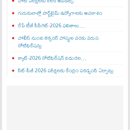
పోటీ పరీక్షలకు కీలక అప్‌డేట్స్.
గురుకులాల్లో పార్ట్‌టైమ్ ఉద్యోగాలకు అవకాశం
రేపే టీజీ సీపీగెట్‌-2026 ఫలితాలు…
పోలీస్ నుంచి లెక్చరర్ పోస్టుల వరకు వరుస
నోటిఫికేషన్లు
క్యాట్-2026 నోటిఫికేషన్ విడుదల…
నీట్-పీజీ 2026 పరీక్షలకు కేంద్రం పకడ్బందీ ఏర్పాట్లు