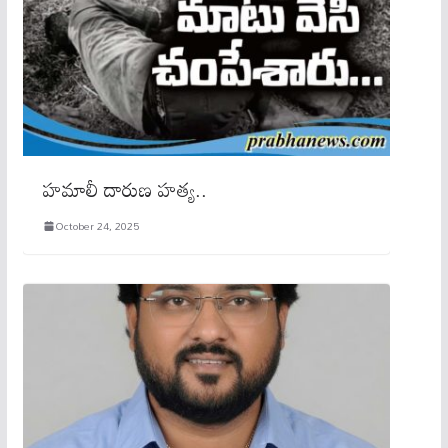
హమాలీ దారుణ హత్య..
October 24, 2025