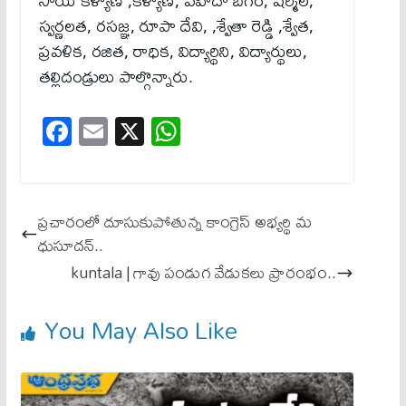
సాయి కళ్యాణ్ ,కళ్యాణి, వహీదా బేగం, షర్మిల,
స్వర్ణలత, రసజ్ఞ, రూపా దేవి, ,శ్వేతా రెడ్డి ,శ్వేత,
ప్రవళిక, రజిత, రాధిక, విద్యార్థిని, విద్యార్థులు,
తల్లిదండ్రులు పాల్గొన్నారు.
Fa
E
X
W
ce
m
ha
bo
ail
ts
ok
A
ప్రచారంలో దూసుకుపోతున్న కాంగ్రెస్ అభ్యర్థి మ
pp
ధుసూదన్..
kuntala | గావు పండుగ వేడుకలు ప్రారంభం..
You May Also Like