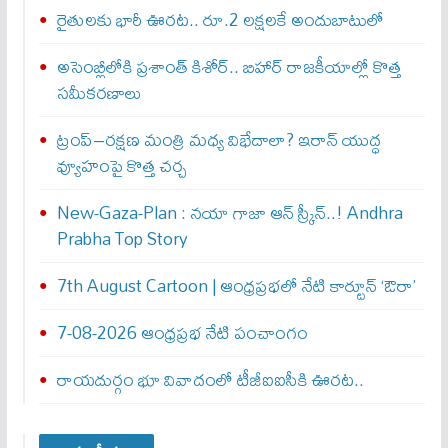
రైతులకు భారీ ఊరట.. రూ.2 లక్షలకే అందుబాటులో
అసెంబ్లీలోకి ప్రశాంత్ కిశోర్.. బిహార్ రాజకీయాల్లో కొత్త
సమీకరణాలు
ట్రంప్–రక్షణ మంత్రి మధ్య విభేదాలా? ఇరాన్ యుద్ధ
వ్యూహంపై కొత్త చర్చ
New-Gaza-Plan : న‌యా గాజా ఆన్ స్క్రీన్‌..! Andhra
Prabha Top Story
7th August Cartoon | ఆంధ్రప్రభలో నేటి కార్టూన్ ‘ఔరా’
7-08-2026 ఆంధ్రప్రభ నేటి పంచాంగం
రాయదుర్గం భూ వివాదంలో టీజీఐఐసీకి ఊరట..