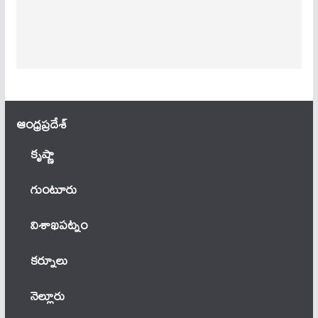
ఆంధ్ర‌ప్ర‌దేశ్
కృష్ణా
గుంటూరు
విశాఖపట్నం
కర్నూలు
నెల్లూరు