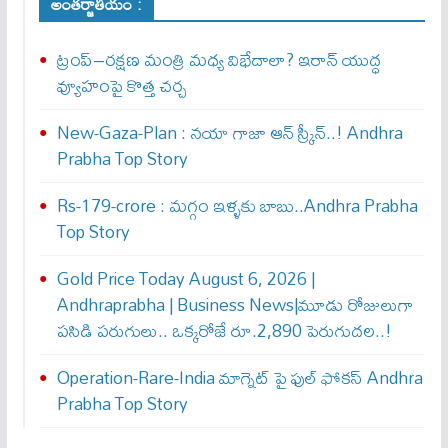
అంతర్జాతీయం :
ట్రంప్–రక్షణ మంత్రి మధ్య విభేదాలా? ఇరాన్ యుద్ధ
వ్యూహంపై కొత్త చర్చ
New-Gaza-Plan : న‌యా గాజా ఆన్ స్క్రీన్‌..! Andhra
Prabha Top Story
Rs-179-crore : మ‌గ్గం ఇళ్ళ‌కు బాబు..Andhra Prabha
Top Story
Gold Price Today August 6, 2026 |
Andhraprabha | Business News|మూడు రోజులుగా
పసిడి పరుగులు.. ఒక్కరోజే రూ.2,890 పెరుగుద‌ల‌..!
Operation-Rare-India మాగ్నెట్ పై ఫుల్ ఫోక‌స్ Andhra
Prabha Top Story