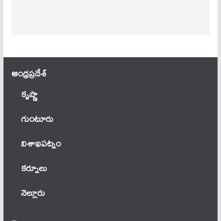
ఆంధ్ర‌ప్ర‌దేశ్
కృష్ణా
గుంటూరు
విశాఖపట్నం
కర్నూలు
నెల్లూరు