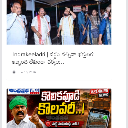
Indrakeeladri | వర్షం వచ్చినా భక్తులకు
ఇబ్బంది లేకుండా చర్యలు..
June 15, 2026