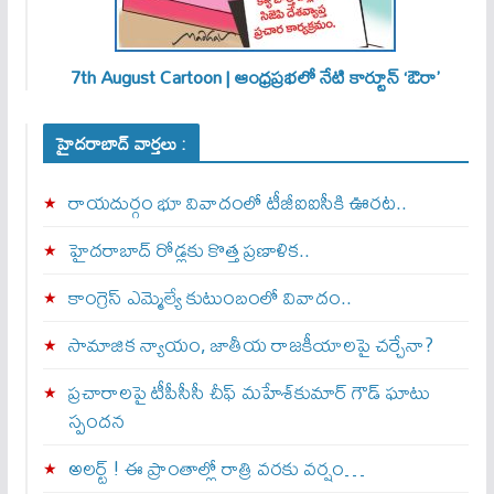
7th August Cartoon | ఆంధ్రప్రభలో నేటి కార్టూన్ ‘ఔరా’
హైదరాబాద్ వార్తలు :
రాయదుర్గం భూ వివాదంలో టీజీఐఐసీకి ఊరట..
హైదరాబాద్ రోడ్లకు కొత్త ప్రణాళిక..
కాంగ్రెస్ ఎమ్మెల్యే కుటుంబంలో వివాదం..
సామాజిక న్యాయం, జాతీయ రాజకీయాలపై చర్చేనా?
ప్రచారాలపై టీపీసీసీ చీఫ్ మహేశ్‌కుమార్ గౌడ్ ఘాటు
స్పందన
అల‌ర్ట్ ! ఈ ప్రాంతాల్లో రాత్రి వరకు వర్షం…