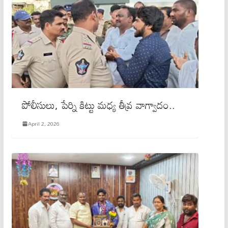
పోలీసులు, పేర్ని కిట్టు మధ్య తీవ్ర వాగ్వాదం..
April 2, 2026