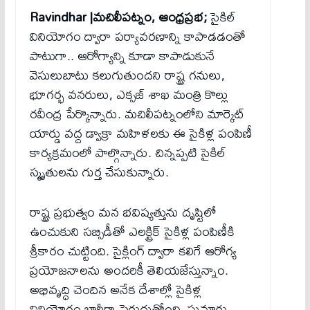
Ravindhar |మచిలీపట్నం, ఆంధ్రప్రభ;
సైకిల్
వినియోగం ద్వారా పర్యావరణాన్ని కాపాడడంతో
పాటుగా.. ఆరోగ్యాన్ని కూడా కాపాడుకునే
వెసులుబాటు కలుగుతుందని రాష్ట్ర గనులు,
భూగర్భ వనరులు, ఎక్సజ్ శాఖ మంత్రి కొల్లు
రవీంద్ర పేర్కొన్నారు. మచిలీపట్నంలోని మార్కెట్
యార్డు వద్ద డ్వాక్రా మహిళలకు ఈ సైకిళ్ల పంపిణీ
కార్యక్రమంలో పాల్గొన్నారు. చిన్నప్పటి సైకిల్
స్మృతులను గుర్త చేసుకున్నారు.
రాష్ట్ర ప్రభుత్వం మన భవిష్యత్తును దృష్టిలో
ఉంచుకుని సబ్సిడీతో ఎలక్ట్రిక్ సైకిళ్ల పంపిణీకి
శ్రీకారం చుట్టింది. సైక్లింగ్ ద్వారా కలిగే ఆరోగ్య
ప్రయోజనాలను అందరికీ తెలియజేస్తున్నాం.
అభివృద్ధి చెందిన అనేక దేశాల్లో సైకిళ్ల
వినియోగం భారీగా పెరుగుతోంది. సుమారు