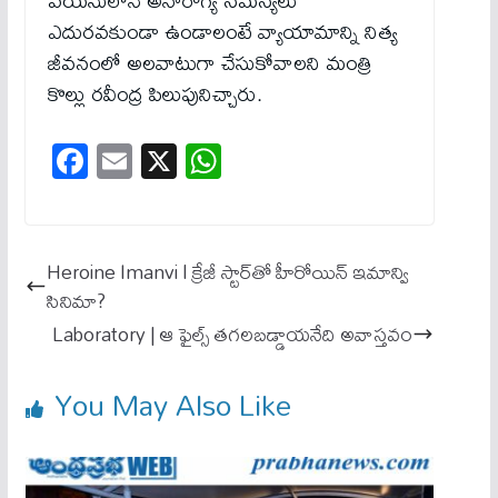
వయసులోనే అనారోగ్య సమస్యలు
ఎదురవకుండా ఉండాలంటే వ్యాయామాన్ని నిత్య
జీవనంలో అలవాటుగా చేసుకోవాలని మంత్రి
కొల్లు రవీంద్ర పిలుపునిచ్చారు.
Fa
E
X
W
ce
m
ha
bo
ail
ts
ok
A
Heroine Imanvi l క్రేజీ స్టార్‌తో హీరోయిన్ ఇమాన్వి
pp
సినిమా?
Laboratory | ఆ ఫైల్స్ తగలబడ్డాయనేది అవాస్తవం
You May Also Like