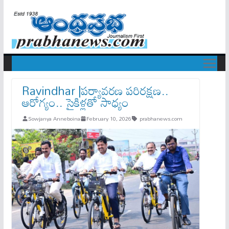
Ravindhar |పర్యావరణ పరిరక్షణ..
ఆరోగ్యం.. సైకిళ్లతో సాధ్యం
Sowjanya Anneboina
February 10, 2026
prabhanews.com