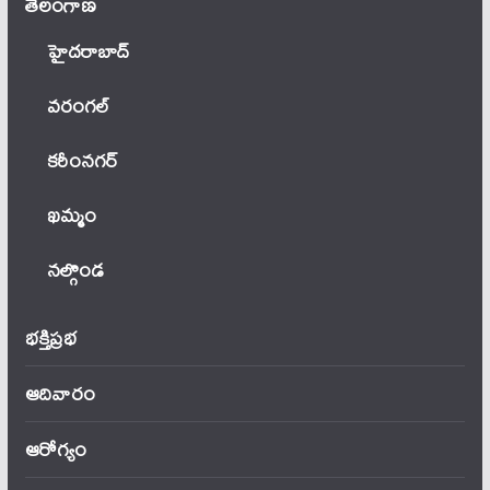
తెలంగాణ‌
హైదరాబాద్
వ‌రంగ‌ల్
కరీంనగర్
ఖ‌మ్మం
నల్గొండ
భక్తిప్రభ
ఆదివారం
ఆరోగ్యం