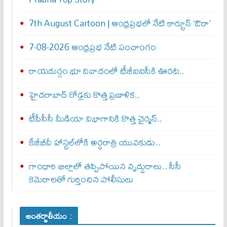
7th August Cartoon | ఆంధ్రప్రభలో నేటి కార్టూన్ ‘ఔరా’
7-08-2026 ఆంధ్రప్రభ నేటి పంచాంగం
రాయదుర్గం భూ వివాదంలో టీజీఐఐసీకి ఊరట..
హైదరాబాద్ రోడ్లకు కొత్త ప్రణాళిక..
టీపీసీసీ మీడియా విభాగానికి కొత్త చైర్మన్..
కేజీబీవీ హాస్టల్‌లోకి అర్ధరాత్రి యువకుడు..
గాంధారి ఖిల్లాలో తప్పిపోయిన వృద్ధురాలు.. సీసీ
కెమెరాలతో గుర్తించిన పోలీసులు
అంతర్జాతీయం :