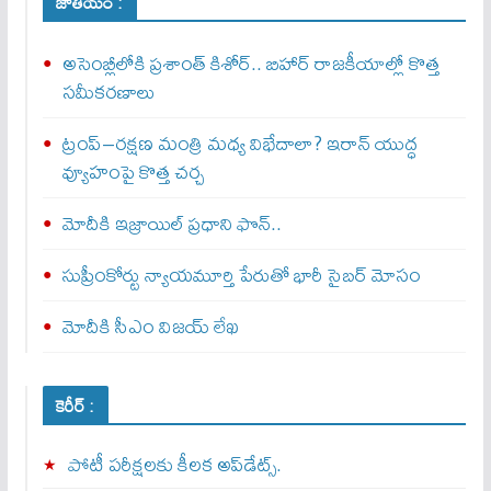
జాతీయం :
అసెంబ్లీలోకి ప్రశాంత్ కిశోర్.. బిహార్ రాజకీయాల్లో కొత్త
సమీకరణాలు
ట్రంప్–రక్షణ మంత్రి మధ్య విభేదాలా? ఇరాన్ యుద్ధ
వ్యూహంపై కొత్త చర్చ
మోదీకి ఇజ్రాయిల్ ప్ర‌ధాని ఫొన్..
సుప్రీంకోర్టు న్యాయమూర్తి పేరుతో భారీ సైబర్ మోసం
మోదీకి సీఎం విజయ్ లేఖ
కెరీర్ :
పోటీ పరీక్షలకు కీలక అప్‌డేట్స్.