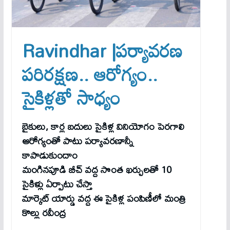
Ravindhar |పర్యావరణ
పరిరక్షణ.. ఆరోగ్యం..
సైకిళ్లతో సాధ్యం
బైకులు, కార్ల బదులు సైకిళ్ల వినియోగం పెరగాలి
ఆరోగ్యంతో పాటు పర్యావరణాన్నీ
కాపాడుకుందాం
మంగినపూడి బీచ్ వద్ద సొంత ఖర్చులతో 10
సైకిళ్లు ఏర్పాటు చేస్తా
మార్కెట్ యార్డు వద్ద ఈ సైకిళ్ల పంపిణీలో మంత్రి
కొల్లు రవీంద్ర