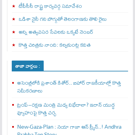
టీపీసీసీ రాష్ట్ర కార్యవర్గ సమావేశం
ఒడిశా నైనీ గని బొగ్గుతో తెలంగాణకు తొలి రైలు
అన్ని అత్యవసర సేవలకు ఒక్క‌టే నెంబ‌ర్‌
కొత్త చరిత్రకు నాంది: క‌ల్వ‌కుంట్ల కవిత
తాజా వార్తలు :
అసెంబ్లీలోకి ప్రశాంత్ కిశోర్.. బిహార్ రాజకీయాల్లో కొత్త
సమీకరణాలు
ట్రంప్–రక్షణ మంత్రి మధ్య విభేదాలా? ఇరాన్ యుద్ధ
వ్యూహంపై కొత్త చర్చ
New-Gaza-Plan : న‌యా గాజా ఆన్ స్క్రీన్‌..! Andhra
Prabha Top Story