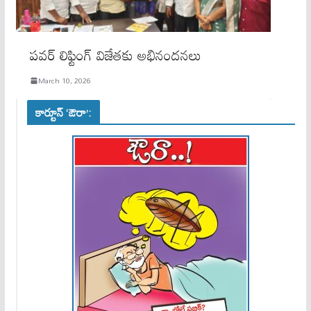
పవర్ లిఫ్టింగ్ విజేతకు అభినందనలు
March 10, 2026
కార్టూన్ ‘ఔరా’: