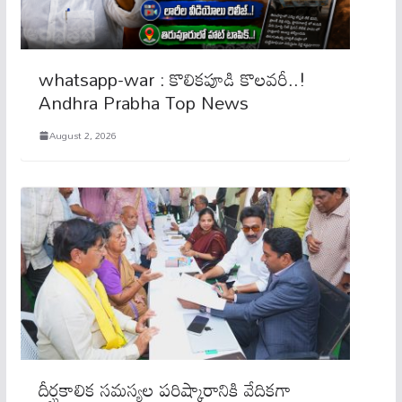
whatsapp-war : కొలిక‌పూడి కొల‌వ‌రీ..!
Andhra Prabha Top News
August 2, 2026
దీర్ఘ‌కాలిక స‌మ‌స్య‌ల ప‌రిష్కారానికి వేదిక‌గా