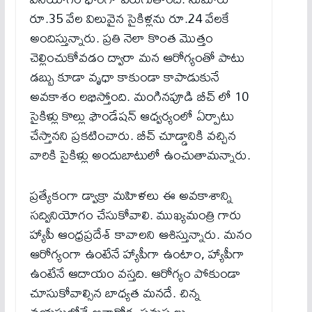
రూ.35 వేల విలువైన సైకిళ్లను రూ.24 వేలకే
అందిస్తున్నారు. ప్రతి నెలా కొంత మొత్తం
చెల్లించుకోవడం ద్వారా మన ఆరోగ్యంతో పాటు
డబ్బు కూడా వృధా కాకుండా కాపాడుకునే
అవకాశం లభిస్తోంది. మంగినపూడి బీచ్ లో 10
సైకిళ్లు కొల్లు ఫౌండేషన్ ఆధ్వర్యంలో ఏర్పాటు
చేస్తానని ప్రకటించారు. బీచ్ చూడ్డానికి వచ్చిన
వారికి సైకిళ్లు అందుబాటులో ఉంచుతామన్నారు.
ప్రత్యేకంగా డ్వాక్రా మహిళలు ఈ అవకాశాన్ని
సద్వినియోగం చేసుకోవాలి. ముఖ్యమంత్రి గారు
హ్యాపీ ఆంధ్రప్రదేశ్ కావాలని ఆశిస్తున్నారు. మనం
ఆరోగ్యంగా ఉంటేనే హ్యాపీగా ఉంటాం, హ్యాపీగా
ఉంటేనే ఆదాయం వస్తది. ఆరోగ్యం పోకుండా
చూసుకోవాల్సిన బాధ్యత మనదే. చిన్న