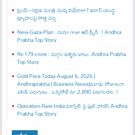
ట్రంప్–రక్షణ మంత్రి మధ్య విభేదాలా? ఇరాన్ యుద్ధ
వ్యూహంపై కొత్త చర్చ
New-Gaza-Plan : న‌యా గాజా ఆన్ స్క్రీన్‌..! Andhra
Prabha Top Story
Rs-179-crore : మ‌గ్గం ఇళ్ళ‌కు బాబు..Andhra Prabha
Top Story
Gold Price Today August 6, 2026 |
Andhraprabha | Business News|మూడు రోజులుగా
పసిడి పరుగులు.. ఒక్కరోజే రూ.2,890 పెరుగుద‌ల‌..!
Operation-Rare-India మాగ్నెట్ పై ఫుల్ ఫోక‌స్ Andhra
Prabha Top Story