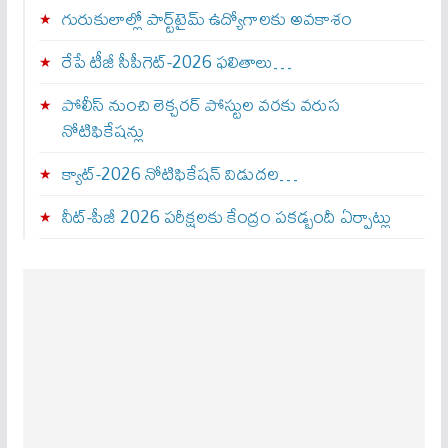
గురుకులాల్లో పార్ట్‌టైమ్ ఉద్యోగాలకు అవకాశం
రేపే టీజీ సీపీగెట్‌-2026 ఫలితాలు…
పోలీస్ నుంచి లెక్చరర్ పోస్టుల వరకు వరుస
నోటిఫికేషన్లు
క్యాట్-2026 నోటిఫికేషన్ విడుదల…
నీట్-పీజీ 2026 పరీక్షలకు కేంద్రం పకడ్బందీ ఏర్పాట్లు