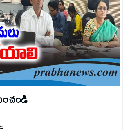
దించండి
దు