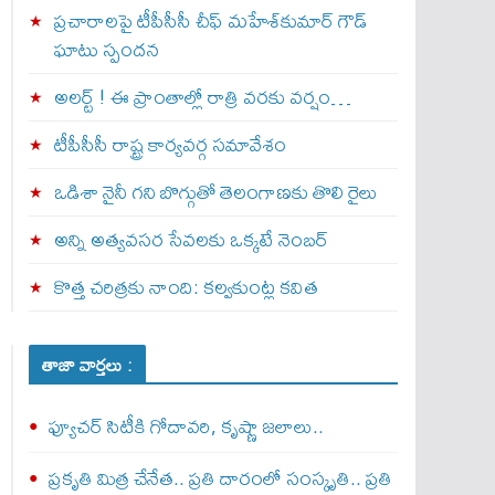
ప్రచారాలపై టీపీసీసీ చీఫ్ మహేశ్‌కుమార్ గౌడ్
ఘాటు స్పందన
అల‌ర్ట్ ! ఈ ప్రాంతాల్లో రాత్రి వరకు వర్షం…
టీపీసీసీ రాష్ట్ర కార్యవర్గ సమావేశం
ఒడిశా నైనీ గని బొగ్గుతో తెలంగాణకు తొలి రైలు
అన్ని అత్యవసర సేవలకు ఒక్క‌టే నెంబ‌ర్‌
కొత్త చరిత్రకు నాంది: క‌ల్వ‌కుంట్ల కవిత
తాజా వార్తలు :
ఫ్యూచర్ సిటీకి గోదావరి, కృష్ణా జలాలు..
ప్రకృతి మిత్ర చేనేత.. ప్రతి దారంలో సంస్కృతి.. ప్రతి