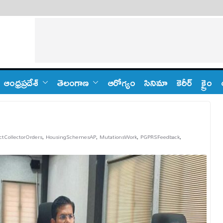
ఆంధ్ర‌ప్ర‌దేశ్
తెలంగాణ‌
ఆరోగ్యం
సినిమా
కెరీర్
క్రైం
ictCollectorOrders
,
HousingSchemesAP
,
MutationsWork
,
PGPRSFeedback
,