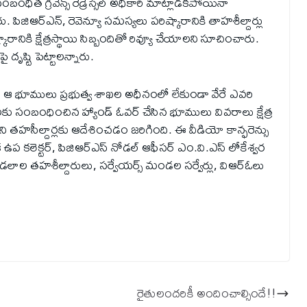
సంబంధిత గ్రీవెన్స్ రెడ్రెస్సెల్ అధికారి మాట్లాడకపోయినా
. పిజిఆర్ఎన్, రెవెన్యూ సమస్యలు పరిష్కారానికి తాహశీల్దార్లు
నికి క్షేత్రస్థాయి సిబ్బందితో రివ్యూ చేయాలని సూచించారు.
దృష్టి పెట్టాలన్నారు.
ే ఆ భూములు ప్రభుత్వ శాఖల అధీనంలో లేకుండా వేరే ఎవరి
ు సంబంధించిన హ్యాండ్ ఓవర్ చేసిన భూములు వివరాలు క్షేత్ర
ి తహసీల్దార్లకు ఆదేశించడం జరిగింది. ఈ వీడియో కాన్ఫరెన్సు
 ఉప కలెక్టర్, పిజిఆర్ఎస్ నోడల్ ఆఫీసర్ ఎం.వి.ఎస్ లోకేశ్వర
డలాల తహశీల్దారులు, సర్వేయర్స్ మండల సర్వేర్లు, విఆర్ఓలు
రైతులందరికీ అందించాల్సిందే!!