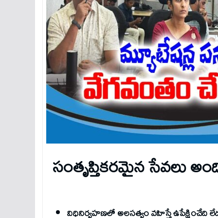
సంతృప్తికరమైన సేవలు అం
విధినిర్వహణలో అలసత్వం వహిస్తే ఉపేక్షించేది లే