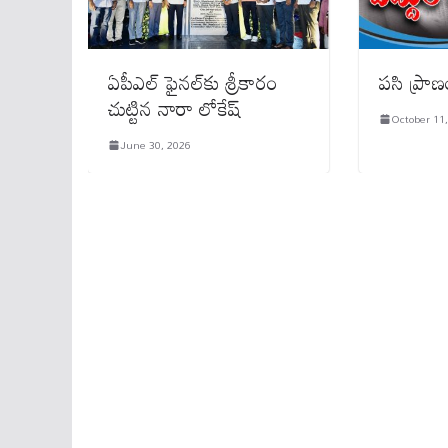
ఏపీఎల్ ఫైనల్‌కు శ్రీకారం
పసి ప్రాణ
చుట్టిన నారా లోకేష్
October 11
June 30, 2026