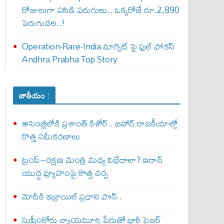
రోజులుగా పసిడి పరుగులు.. ఒక్కరోజే రూ.2,890
పెరుగుద‌ల‌..!
Operation-Rare-India మాగ్నెట్ పై ఫుల్ ఫోక‌స్
Andhra Prabha Top Story
జాతీయం :
అసెంబ్లీలోకి ప్రశాంత్ కిశోర్.. బిహార్ రాజకీయాల్లో
కొత్త సమీకరణాలు
ట్రంప్–రక్షణ మంత్రి మధ్య విభేదాలా? ఇరాన్
యుద్ధ వ్యూహంపై కొత్త చర్చ
మోదీకి ఇజ్రాయిల్ ప్ర‌ధాని ఫొన్..
సుప్రీంకోర్టు న్యాయమూర్తి పేరుతో భారీ సైబర్