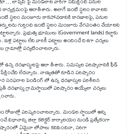
ుతూ… లాప్సెస్ పై మండలాల వారీగా సమీక్షించి పనుల
ార్యక్రమంపై ఆరాతీశారు. అలాగే ఇంటి స్థలం కావాలని
ికీ ఇంటి స్థలం మంజూరు కాకపోవడానికి కారణాలపై, పనుల
ా అర్హులను గుర్తించి ఇంటి స్థలం మంజూరు వేగవంతం చేయాలని
ట్టాలన్నారు. ప్రభుత్వ భూములు (Government lands) కబ్జాకు
ళ్ల పట్టాలు లేని వారికీ పట్టాలు అందించే దిశగా చర్యలు
 గ్రామాల్లో పర్యటించాలన్నారు.
లో ఉన్న దరఖాస్థులపై ఆరా తీశారు. సమస్యల పరిష్కారానికి ఫీడ్
ేక్షించేది లేదన్నారు. నాణ్యతతో కూడిన పరిష్కారం
పౌర సరఫరాల పెండింగ్ లో ఉన్న ధరఖాస్తుల పరిశీలన
రతీ దరఖాస్తు గ్రామస్థాయిలో పరిష్కారం అయ్యేలా చర్యలు
షించారు.
వారం రోజుల్లో పరిష్కరించాలన్నారు. మండల స్థాయిలో అన్ని
చే విధానాన్ని జిల్లా కలెక్టర్ కార్యాలయం నుండి ప్రత్యేకంగా
ష్కారంలో ఏమైనా లోపాలు కనిపించినా, సరిగా