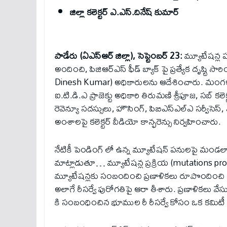
జిల్లా కలెక్టర్ ఎ.ఎస్.దినేష్ కుమార్
పాడేరు (ఏఎస్ఆర్ జిల్లా), సెప్టెంబర్ 23:
మ్యూటేషన్ల
అందించి, పిజిఆర్ఎస్ ఫీడ్ బ్యాక్ పై ప్రత్యేక దృష్టి సా
Dinesh Kumar) అధికారులను ఆదేశించారు. మంగళవారం 
ఐ.టి.డి.ఎ ప్రాజెక్టు అధికారి తిరుమణి శ్రీపూజ, సబ్ కల
రెవెన్యూ సదస్సులు, హౌసింగ్, పిబిఎస్ఎల్ఎ సర్వీసెస్, ఏప
అంశాలపై కలెక్టర్ వీడియో కాన్ఫరెన్సు నిర్వహించారు.
నేటికీ పెండింగ్ లో ఉన్న మ్యూటేషన్ పనులపై మండలాల 
మాట్లాడుతూ… మ్యూటేషన్ల ప్రక్రియ (mutations pr
మ్యూటేషన్లకు సంబందించి ప్రణాళికలు రూపొందించి
అలాగే రీసర్వే పురోగతిపై ఆరా తీశారు. ప్రణాళికలు వేస
కి సంబంధించిన భూముల రీ రీసర్వే కోసం ఒక కమిటీ