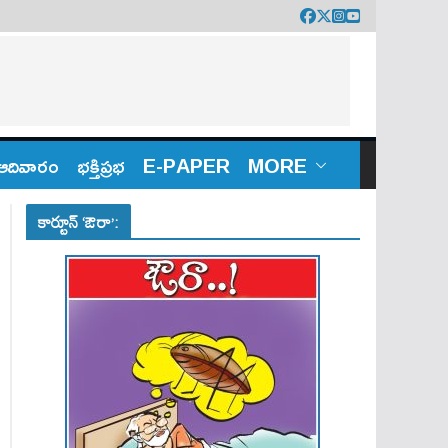
ఆదివారం
భక్తిప్రభ
E-PAPER
MORE
కార్టూన్ ‘ఔరా’: