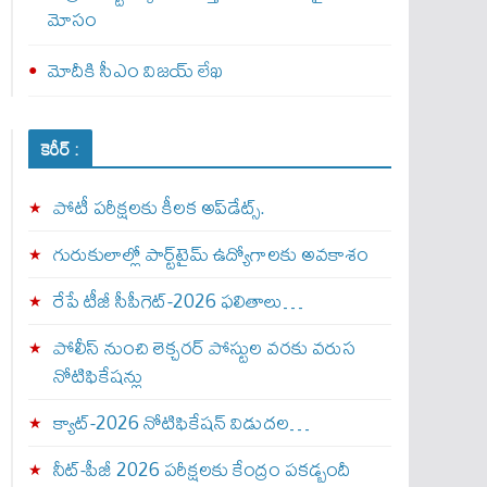
మోసం
మోదీకి సీఎం విజయ్ లేఖ
కెరీర్ :
పోటీ పరీక్షలకు కీలక అప్‌డేట్స్.
గురుకులాల్లో పార్ట్‌టైమ్ ఉద్యోగాలకు అవకాశం
రేపే టీజీ సీపీగెట్‌-2026 ఫలితాలు…
పోలీస్ నుంచి లెక్చరర్ పోస్టుల వరకు వరుస
నోటిఫికేషన్లు
క్యాట్-2026 నోటిఫికేషన్ విడుదల…
నీట్-పీజీ 2026 పరీక్షలకు కేంద్రం పకడ్బందీ