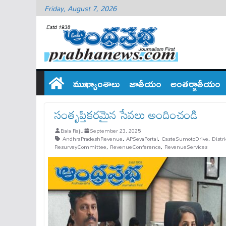
Friday, August 7, 2026
ముఖ్యాంశాలు
జాతీయం
అంతర్జాతీయం
సంతృప్తికరమైన సేవలు అందించండి
Bala Raju
September 23, 2025
AndhraPradeshRevenue
,
APSevaPortal
,
CasteSumotoDrive
,
Distr
ResurveyCommittee
,
RevenueConference
,
RevenueServices