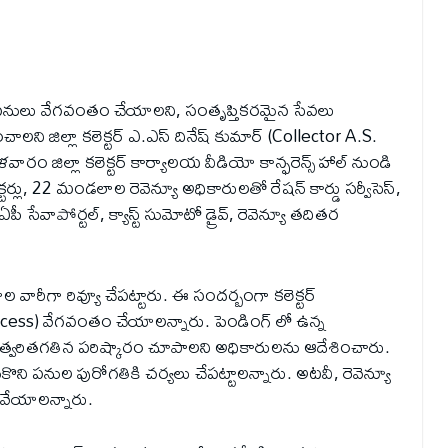
 పనులు వేగవంతం చేయాలని, సంతృప్తికరమైన సేవలు
రించాలని జిల్లా కలెక్టర్ ఎ.ఎస్ దినేష్ కుమార్ (Collector A.S.
జిల్లా కలెక్టర్ కార్యాలయ వీడియో కాన్ఫరెన్స్ హాల్ నుండి
ెక్టర్లు, 22 మండలాల రెవెన్యూ అధికారులతో రేషన్ కార్డు సర్వీసెస్,
ీ సేవాపోర్టల్, క్యాస్ట్ సుమోటో డ్రైవ్, రెవెన్యూ తదితర
వారీగా రివ్యూ చేపట్టారు. ఈ సందర్బంగా కలెక్టర్
ocess) వేగవంతం చేయాలన్నారు. పెండింగ్ లో ఉన్న
 త్వరితగతిన పరిష్కారం చూపాలని అధికారులను ఆదేశించారు.
ుకొని పనుల పురోగతికి చర్యలు చేపట్టాలన్నారు. అటవీ, రెవెన్యూ
 వేయాలన్నారు.