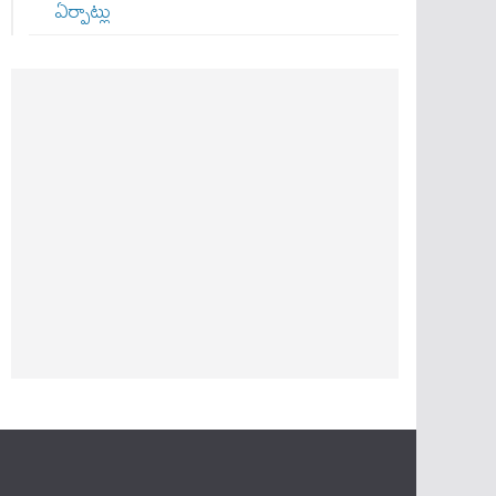
ఏర్పాట్లు