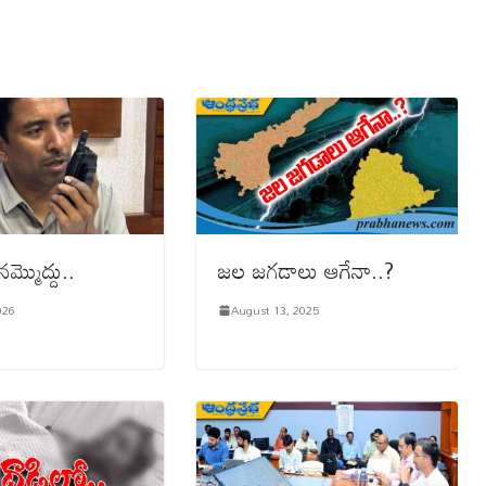
నమ్మొద్దు..
జల జగడాలు ఆగేనా..?
026
August 13, 2025