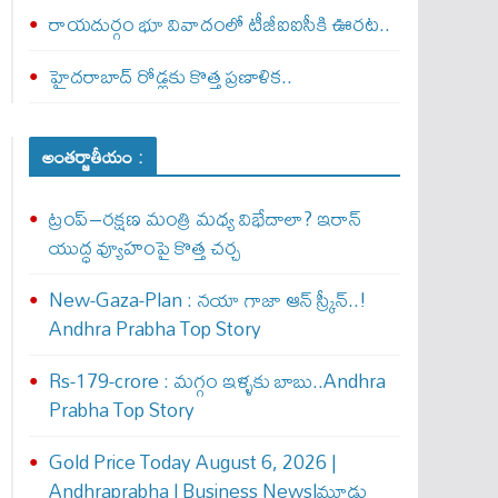
రాయదుర్గం భూ వివాదంలో టీజీఐఐసీకి ఊరట..
హైదరాబాద్ రోడ్లకు కొత్త ప్రణాళిక..
అంతర్జాతీయం :
ట్రంప్–రక్షణ మంత్రి మధ్య విభేదాలా? ఇరాన్
యుద్ధ వ్యూహంపై కొత్త చర్చ
New-Gaza-Plan : న‌యా గాజా ఆన్ స్క్రీన్‌..!
Andhra Prabha Top Story
Rs-179-crore : మ‌గ్గం ఇళ్ళ‌కు బాబు..Andhra
Prabha Top Story
Gold Price Today August 6, 2026 |
Andhraprabha | Business News|మూడు