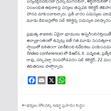
పర్యవేక్షిoచకుండా గ్రీవెన్స్ ముగించినా, అర్జీదారునితో 
సంబంధిత అధికారిపై చర్యలు తప్పవని కలెక్టర్ తెలిపారు
చొరవ చూపించాలన్నారు. ప్రతీ వారం సమస్యలు పరిష్కారా
మూడు డివిజన్లలోని సబ్ కలెక్టర్లు సమస్యల పరిష్కారంపై 
ప్రభుత్వ శాఖలకు ఏవైనా భూములు అప్పగించినట్లయిత
అన్యాక్రాంతంలో ఉన్నట్లు ఐతే గత మూడు సంవత్సరాలక
స్థాయిలో నిశితంగా పరిశీలించి నివేదికలు పంపించమన
(Video conference) లో డిఆర్ఓ కె. పద్మలత, ప్రత్యేక
రావు, వర్చువల్గా రంపచోడవరం సబ్ కలెక్టర్, 22 మం
తదితరులు పాల్గొన్నారు.
Fa
E
X
W
ce
m
ha
bo
ail
ts
ok
A
భక్తులు కోరినన్ని లడ్డూ ప్రసాదం సిద్ధం