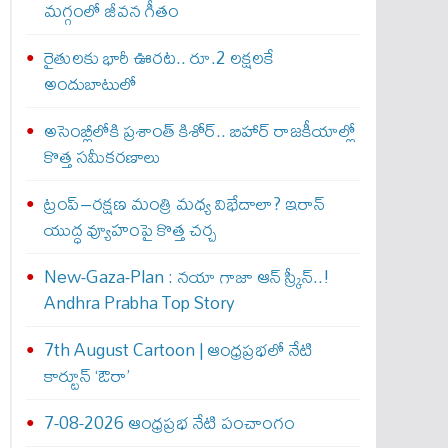
మగ్గంలో జీవన గీతం
రైతులకు భారీ ఊరట.. రూ.2 లక్షలకే
అందుబాటులో
అసెంబ్లీలోకి ప్రశాంత్ కిశోర్.. బిహార్ రాజకీయాల్లో
కొత్త సమీకరణాలు
ట్రంప్–రక్షణ మంత్రి మధ్య విభేదాలా? ఇరాన్
యుద్ధ వ్యూహంపై కొత్త చర్చ
New-Gaza-Plan : న‌యా గాజా ఆన్ స్క్రీన్‌..!
Andhra Prabha Top Story
7th August Cartoon | ఆంధ్రప్రభలో నేటి
కార్టూన్ ‘ఔరా’
7-08-2026 ఆంధ్రప్రభ నేటి పంచాంగం