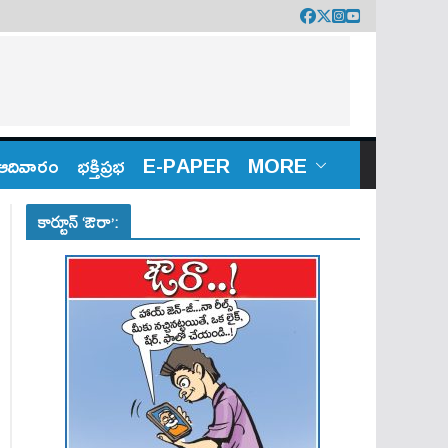
ఆదివారం
భక్తిప్రభ
E-PAPER
MORE
కార్టూన్ ‘ఔరా’: