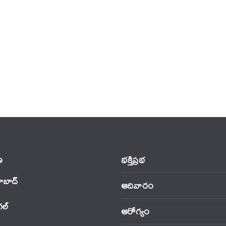
‌
భక్తిప్రభ
ాబాద్
ఆదివారం
‌ల్
ఆరోగ్యం