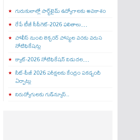
గురుకులాల్లో పార్ట్‌టైమ్ ఉద్యోగాలకు అవకాశం
రేపే టీజీ సీపీగెట్‌-2026 ఫలితాలు…
పోలీస్ నుంచి లెక్చరర్ పోస్టుల వరకు వరుస
నోటిఫికేషన్లు
క్యాట్-2026 నోటిఫికేషన్ విడుదల…
నీట్-పీజీ 2026 పరీక్షలకు కేంద్రం పకడ్బందీ
ఏర్పాట్లు
నిరుద్యోగులకు గుడ్‌న్యూస్..