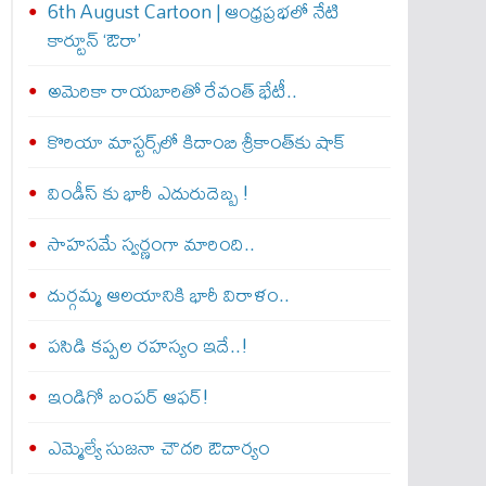
6th August Cartoon | ఆంధ్రప్రభలో నేటి
కార్టూన్ ‘ఔరా’
అమెరికా రాయబారితో రేవంత్ భేటీ..
కొరియా మాస్టర్స్‌లో కిదాంబి శ్రీకాంత్‌కు షాక్
విండీస్ కు భారీ ఎదురుదెబ్బ !
సాహసమే స్వర్ణంగా మారింది..
దుర్గమ్మ ఆలయానికి భారీ విరాళం..
పసిడి కప్పల రహస్యం ఇదే..!
ఇండిగో బంపర్ ఆఫర్!
ఎమ్మెల్యే సుజనా చౌదరి ఔదార్యం