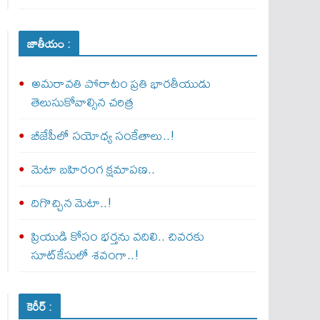
జాతీయం :
అమరావతి పోరాటం ప్రతి భారతీయుడు
తెలుసుకోవాల్సిన చరిత్ర
బీజేపీలో సయోధ్య సంకేతాలు..!
మెటా బ‌హిరంగ క్షమాపణ..
దిగొచ్చిన మెటా..!
ప్రియుడి కోసం భర్తను వదిలి.. చివరకు
సూట్‌కేసులో శవంగా..!
కెరీర్ :