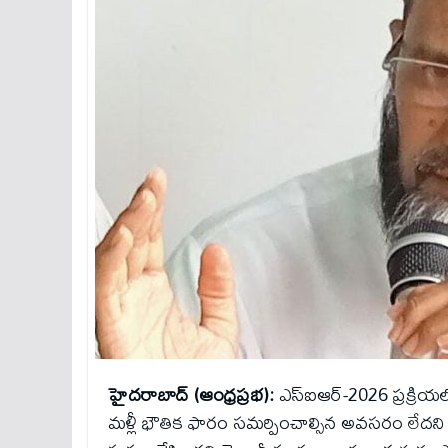
హైదరాబాద్ (ఆంధ్రప్రభ):
ఎస్‌ఐఆర్-2026 ప్రక్రియల
మళ్లీ భౌతిక ఫారం సమర్పించాల్సిన అవసరం లేదని 