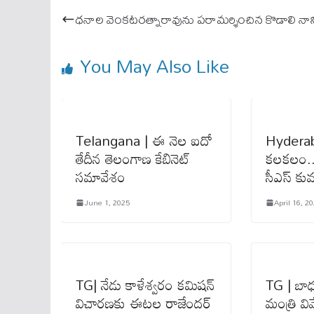
ok
A
ధనాల వెంకటరత్నారావును పరామర్శించిన కొడాలి నాన
pp
You May Also Like
Telangana | ఈ నెల ఐదో
Hyderaba
తేదీన తెలంగాణ కేబినెట్
కలకలం.. 
సమావేశం
సీఎస్ కు
June 1, 2025
April 16, 2
TG| నేడు కాళేశ్వరం కమిషన్
TG | బాధ్
విచారణకు ఈటల రాజేందర్
మంత్రి వివ