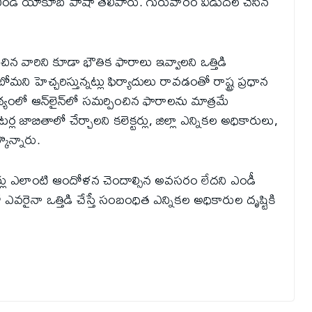
షుడు ఎండీ యాకూబ్ పాషా తెలిపారు. గురువారం విడుదల చేసిన
ిన వారిని కూడా భౌతిక ఫారాలు ఇవ్వాలని ఒత్తిడి
చబోమని హెచ్చరిస్తున్నట్లు ఫిర్యాదులు రావడంతో రాష్ట్ర ప్రధాన
థ్యంలో ఆన్‌లైన్‌లో సమర్పించిన ఫారాలను మాత్రమే
జాబితాలో చేర్చాలని కలెక్టర్లు, జిల్లా ఎన్నికల అధికారులు,
కొన్నారు.
ర్లు ఎలాంటి ఆందోళన చెందాల్సిన అవసరం లేదని ఎండీ
ైనా ఒత్తిడి చేస్తే సంబంధిత ఎన్నికల అధికారుల దృష్టికి