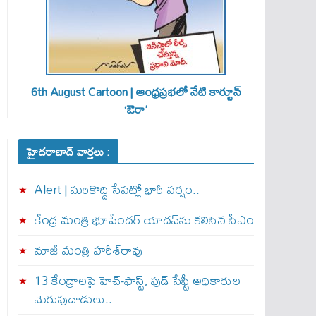
6th August Cartoon | ఆంధ్రప్రభలో నేటి కార్టూన్
‘ఔరా’
హైదరాబాద్ వార్తలు :
Alert | మ‌రికొద్ది సేప‌ట్లో భారీ వ‌ర్షం..
కేంద్ర మంత్రి భూపేందర్ యాదవ్‌ను కలిసిన సీఎం
మాజీ మంత్రి హరీశ్‌రావు
13 కేంద్రాలపై హెచ్-ఫాస్ట్, ఫుడ్ సేఫ్టీ అధికారుల
మెరుపుదాడులు..