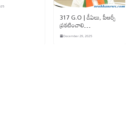
025
317 G.O | డీఏలు, పీఆర్సీ
ప్రకటించాలి…
December 29, 2025