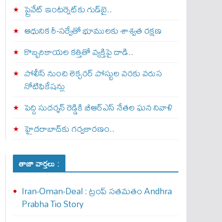
ప్రైవేట్‌ ఇంటర్నెట్‌కు గుడ్‌బై..
ఆధునిక రీ-సర్వేతో భూములకు శాశ్వత రక్షణ
కొబ్బరికాయల కత్తితో వ్యక్తిపై దాడి..
పోలీస్ నుంచి లెక్చరర్ పోస్టుల వరకు వరుస
నోటిఫికేషన్లు
పెద్ది సుదర్శన్ రెడ్డికి బీఆర్‌ఎస్ నేతల ఘన నివాళి
హైదరాబాద్‌కు గర్వకారణం..
తాజా వార్తలు :
Iran-Oman-Deal : ట్రంప్ స‌త‌మ‌తం Andhra
Prabha Tio Story