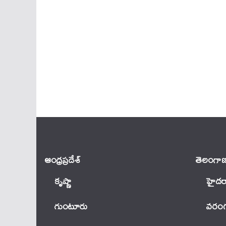
ఆంధ్ర‌ప్ర‌దేశ్
తెలంగాణ
కృష్ణా
హైదర
గుంటూరు
వ‌రంగ