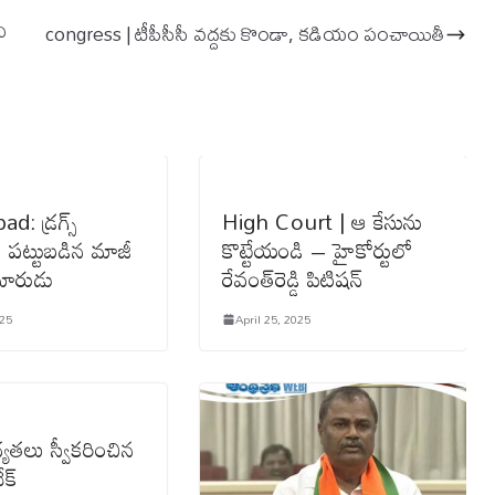
ి
congress | టీపీసీసీ వ‌ద్ద‌కు కొండా, క‌డియం పంచాయితీ
d: డ్రగ్స్
High Court | ఆ కేసును
పట్టుబడిన మాజీ
కొట్టేయండి – హైకోర్టులో
మారుడు
రేవంత్‌రెడ్డి పిటిష‌న్
025
April 25, 2025
యతలు స్వీకరించిన
ేక్