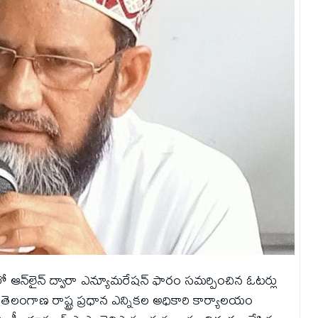
ో ఆన్‌లైన్ ద్వారా ఎన్యూమరేషన్ ఫారం సమర్పించిన ఓటర్లు
తెలంగాణ రాష్ట్ర ప్రధాన ఎన్నికల అధికారి కార్యాలయం