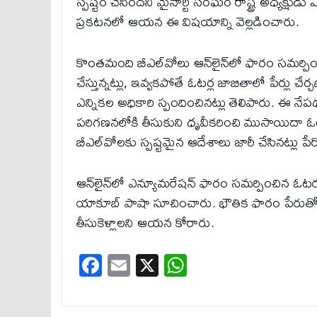
స్పష్టం చేసిందని మైనార్టీ సంఘం రాష్ట్ర అధ్యక్
ప్రకటనలో ఆయన ఈ విషయాన్ని వెల్లడించారు.
కొంతమంది బీఎల్‌వోలు ఆన్‌లైన్‌లో ఫారం సమర్పించ
చేస్తున్నట్లు, ఇవ్వకపోతే ఓటర్ల జాబితాలో పేర్లు చేర్
ఎన్నికల అధికారి స్పందించినట్లు తెలిపారు. ఈ నేప
పరిగణనలోకి తీసుకుని ధృవీకరించి ముసాయిదా ఓటర్ల 
బీఎల్‌వోలకు స్పష్టమైన ఆదేశాలు జారీ చేసినట్లు పేర్
ఆన్‌లైన్‌లో ఎన్యూమరేషన్ ఫారం సమర్పించిన ఓట
యాకూబ్ పాషా సూచించారు. భౌతిక ఫారం పేరుతో ఎవర
తీసుకెళ్లాలని ఆయన కోరారు.
Fa
E
X
W
ce
m
ha
bo
ail
ts