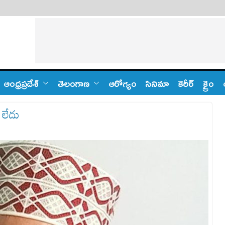
ఆంధ్ర‌ప్ర‌దేశ్
తెలంగాణ‌
ఆరోగ్యం
సినిమా
కెరీర్
క్రైం
 లేదు