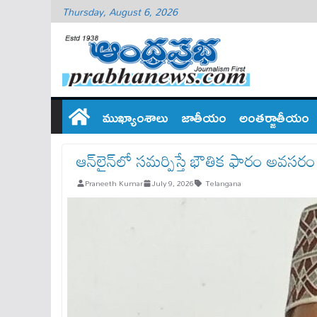
Thursday, August 6, 2026
ముఖ్యాంశాలు
జాతీయం
అంతర్జాతీయం
ఆన్‌లైన్‌లో సమర్పిస్తే భౌతిక ఫారం అవసరం
Praneeth Kumar
July 9, 2026
Telangana