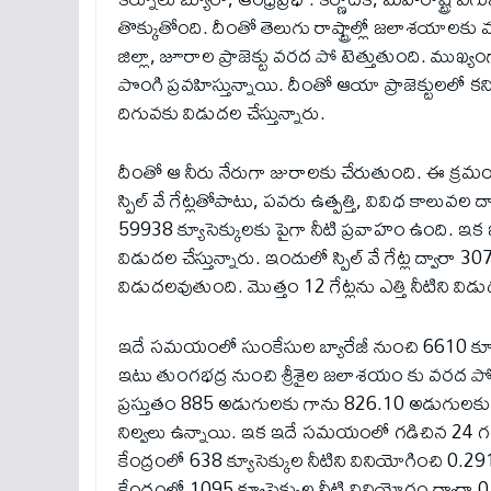
తొక్కుతోంది. దీంతో తెలుగు రాష్ట్రాల్లో జలాశయాలక
జిల్లా, జూరాల ప్రాజెక్టు వరద పో టెత్తుతుంది. ముఖ్
పొంగి ప్రవహిస్తున్నాయి. దీంతో ఆయా ప్రాజెక్టులలో కనిష్
దిగువకు విడుదల చేస్తున్నారు.
దీంతో ఆ నీరు నేరుగా జురాలకు చేరుతుంది. ఈ క్రమంలో జ
స్పిల్ వే గేట్లతోపాటు, పవరు ఉత్పత్తి, వివిధ కాలువల ద్వ
59938 క్యూసెక్కులకు పైగా నీటి ప్రవాహం ఉంది. ఇక
విడుదల చేస్తున్నారు. ఇందులో స్పిల్ వే గేట్ల ద్వారా
విడుదలవుతుంది. మొత్తం 12 గేట్లను ఎత్తి నీటిని విడుద
ఇదే సమయంలో సుంకేసుల బ్యారేజీ నుంచి 6610 క్యూ
ఇటు తుంగభద్ర నుంచి శ్రీశైల జలాశయం కు వరద పో ట
ప్రస్తుతం 885 అడుగులకు గాను 826.10 అడుగులక
నిల్వలు ఉన్నాయి. ఇక ఇదే సమయంలో గడిచిన 24 గంటల వ
కేంద్రంలో 638 క్యూసెక్కుల నీటిని వినియోగించి 0.2
కేంద్రంలో 1095 క్యూసెక్కుల నీటి వినియోగం ద్వారా 0.