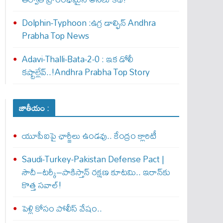
Dolphin-Typhoon :ఉగ్ర డాల్ఫిన్ Andhra
Prabha Top News
Adavi-Thalli-Bata-2-0 : ఇక డోలీ
క‌ష్టాల్లేవ్..!Andhra Prabha Top Story
జాతీయం :
యూపీఐపై ఛార్జీలు ఉండవు.. కేంద్రం క్లారిటీ
Saudi-Turkey-Pakistan Defense Pact |
సౌదీ–టర్కీ–పాకిస్తాన్ రక్షణ కూటమి.. ఇరాన్‌కు
కొత్త సవాల్!
పెళ్లి కోసం పోలీస్ వేషం..