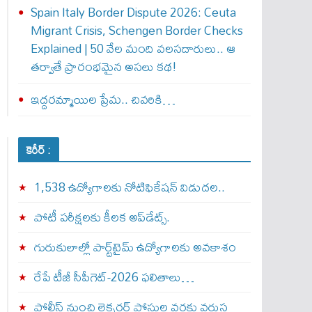
Spain Italy Border Dispute 2026: Ceuta
Migrant Crisis, Schengen Border Checks
Explained | 50 వేల మంది వలసదారులు.. ఆ
తర్వాతే ప్రారంభ‌మైన అసలు కథ!
ఇద్దరమ్మాయిల ప్రేమ.. చివరికి…
కెరీర్ :
1,538 ఉద్యోగాలకు నోటిఫికేషన్ విడుదల..
పోటీ పరీక్షలకు కీలక అప్‌డేట్స్.
గురుకులాల్లో పార్ట్‌టైమ్ ఉద్యోగాలకు అవకాశం
రేపే టీజీ సీపీగెట్‌-2026 ఫలితాలు…
పోలీస్ నుంచి లెక్చరర్ పోస్టుల వరకు వరుస