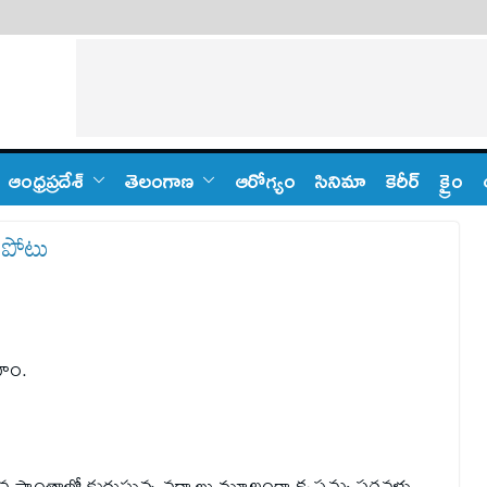
ఆంధ్ర‌ప్ర‌దేశ్
తెలంగాణ‌
ఆరోగ్యం
సినిమా
కెరీర్
క్రైం
 పోటు
ాహం.
వ ప్రాంతాల్లో కురుస్తున్న వర్షాలు మూలంగా కృష్ణమ్మ పరవళ్లు