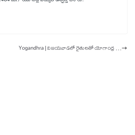
Yogandhra | విజయవాడలో రైతులతో యోగాంధ్ర …