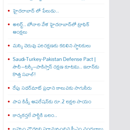
హైదరాబాద్ లో పేలుడు..
అలర్ట్‌.. బోనాల వేళ హైదరాబాద్‌లో ట్రాఫిక్‌
ఆంక్షలు
మస్కి చెరువు పరిరక్షణకు కదిలిన స్థానికులు
Saudi-Turkey-Pakistan Defense Pact |
సౌదీ–టర్కీ–పాకిస్తాన్ రక్షణ కూటమి.. ఇరాన్‌కు
కొత్త సవాల్!
రేపు సధర్‌మాట్‌ ప్రధాన కాలువకు సాగునీరు
పాప కిడ్నీ ఆపరేషన్‌కు రూ.2 లక్షల సాయం
కార్యకర్తలే పార్టీకి బలం..
బ్రహ్మం చౌదరిని పరామర్శించిన సీఎం చంద్రబాబు