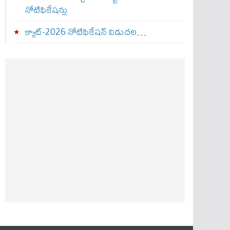
నోటిఫికేషన్లు
క్యాట్-2026 నోటిఫికేషన్ విడుదల…