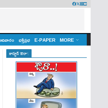
ఆదివారం
భక్తిప్రభ
E-PAPER
MORE
కార్టూన్ ‘ఔరా’: