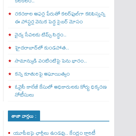
కలకలం..
రకరకాల ఆఫర్ల పేరుతో కలర్‌ఫుల్‌గా కనిపిస్తున్న
ఈ పోస్టర్ల వెనుక పెద్ద సైబర్ మోసం
వైద్య సేవలకు టిమ్స్‌ సిద్ధం..
హైదరాబాద్‌లో కుండపోత..
సామాన్యుడి వంటింటిపై పెను భారం..
కన్న కూతురిపై అఘాయిత్యం
ఓవైసీ కాలేజీ కేసులో అధికారులకు కోర్టు ధిక్కరణ
నోటీసులు
తాజా వార్తలు :
యూపీఐపై ఛార్జీలు ఉండవు.. కేంద్రం క్లారిటీ