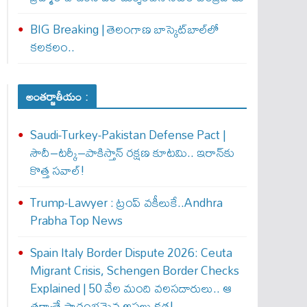
BIG Breaking | తెలంగాణ బాస్కెట్‌బాల్‌లో
కలకలం..
అంతర్జాతీయం :
Saudi-Turkey-Pakistan Defense Pact |
సౌదీ–టర్కీ–పాకిస్తాన్ రక్షణ కూటమి.. ఇరాన్‌కు
కొత్త సవాల్!
Trump-Lawyer : ట్రంప్ వ‌కీలుకే..Andhra
Prabha Top News
Spain Italy Border Dispute 2026: Ceuta
Migrant Crisis, Schengen Border Checks
Explained | 50 వేల మంది వలసదారులు.. ఆ
తర్వాతే ప్రారంభ‌మైన అసలు కథ!