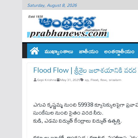
Saturday, August 8, 2026
ముఖ్యాంశాలు
జాతీయం
అంతర్జాతీయం
Flood Flow | శ్రీశైల జలాశయానికి వ‌ర‌ద
Gopi Krishna
May 31, 2025
ap
,
Flood
,
flow
,
srisalam
ఎగువ కృష్ణమ్మ నుంచి 59938 క్యూసెక్కులపైగా ప్రవ
సుంకేసుల నుంచి సైతం వరద నీరు.
కుడి, ఎడమ విద్యుత్ కేంద్రాలు విద్యుత్ ఉత్పత్తి.
కర్నూలు బ్యూరో, ఆంధ్రప్రభ : కర్ణాటక, మహారాష్ట్ర ఎగు