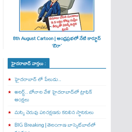
8th August Cartoon | ఆంధ్రప్రభలో నేటి కార్టూన్
‘ఔరా’
హైదరాబాద్ వార్తలు :
హైదరాబాద్ లో పేలుడు..
అలర్ట్‌.. బోనాల వేళ హైదరాబాద్‌లో ట్రాఫిక్‌
ఆంక్షలు
మస్కి చెరువు పరిరక్షణకు కదిలిన స్థానికులు
BIG Breaking | తెలంగాణ బాస్కెట్‌బాల్‌లో