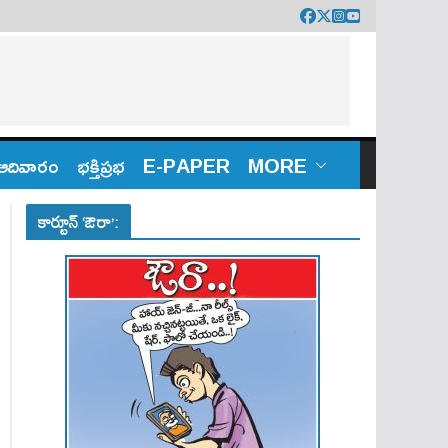
ఆదివారం
భక్తిప్రభ
E-PAPER
MORE
కార్టూన్ ‘ఔరా’: