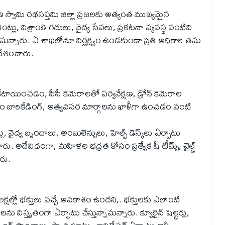
స్వామి రథసప్తమి జిల్లా ప్రజలకు అత్యంత ముఖ్యమైన
ట్లు, విశ్రాంతి గదులు, వైద్య సేవలు, ప్రకటనా వ్యవస్థ వంటివి
మన్నారు. ఏ శాఖలోనూ నిర్లక్ష్యం ఉండకుండా ప్రతి అధికారి తమ
దేశించారు.
యించడం, సీసీ కెమెరాలతో పర్యవేక్షణ, డ్రోన్ కెమెరాల
సం బారికేడింగ్, అత్యవసర మార్గాలను ఖాళీగా ఉంచడం వంటి
, వైద్య బృందాలు, అంబులెన్సులు, హెల్ప్ డెస్క్‌లు ఏర్పాటు
ు. అదేవిధంగా, మహిళల భద్రత కోసం ప్రత్యేక షీ టీమ్స్, చైల్డ్
ారు.
ల్లో భక్తులు వచ్చే అవకాశం ఉందని,. భక్తులకు ఎలాంటి
స్తృతంగా ఏర్పాటు చేస్తున్నామన్నారు. క్యూలైన్ షెల్టర్లు,