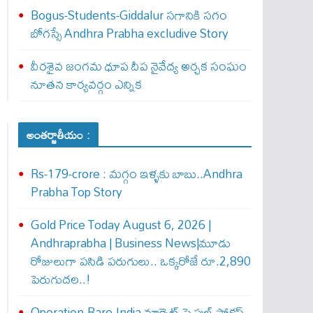
Bogus-Students-Giddalur సగానికి సగం
బోగస్సే Andhra Prabha excludive Story
వీరశైవ జంగమ ధూప దీప నైవేద్య అర్చక సంఘం
నూతన కార్యవర్గం ఎన్నిక
అంతర్జాతీయం :
Rs-179-crore : మ‌గ్గం ఇళ్ళ‌కు బాబు..Andhra
Prabha Top Story
Gold Price Today August 6, 2026 |
Andhraprabha | Business News|మూడు
రోజులుగా పసిడి పరుగులు.. ఒక్కరోజే రూ.2,890
పెరుగుద‌ల‌..!
Operation-Rare-India మాగ్నెట్ పై ఫుల్ ఫోక‌స్