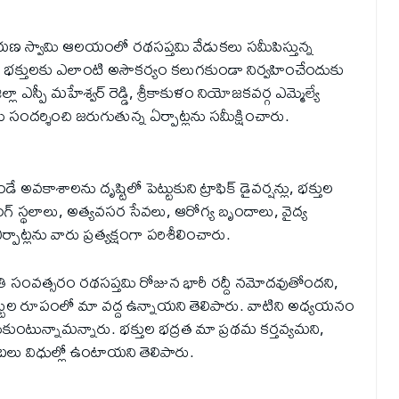
యణ స్వామి ఆలయంలో రథసప్తమి వేడుకలు సమీపిస్తున్న
క్తులకు ఎలాంటి అసౌకర్యం కలుగకుండా నిర్వహించేందుకు
 ఎస్పీ మహేశ్వర్ రెడ్డి, శ్రీకాకుళం నియోజకవర్గ ఎమ్మెల్యే
దర్శించి జరుగుతున్న ఏర్పాట్లను సమీక్షించారు.
వకాశాలను దృష్టిలో పెట్టుకుని ట్రాఫిక్ డైవర్షన్లు, భక్తుల
ంగ్ స్థలాలు, అత్యవసర సేవలు, ఆరోగ్య బృందాలు, వైద్య
పాట్లను వారు ప్రత్యక్షంగా పరిశీలించారు.
, ప్రతి సంవత్సరం రథసప్తమి రోజున భారీ రద్దీ నమోదవుతోందని,
ుల రూపంలో మా వద్ద ఉన్నాయని తెలిపారు. వాటిని అధ్యయనం
ుకుంటున్నామన్నారు. భక్తుల భద్రత మా ప్రథమ కర్తవ్యమని,
గంటలు విధుల్లో ఉంటాయని తెలిపారు.