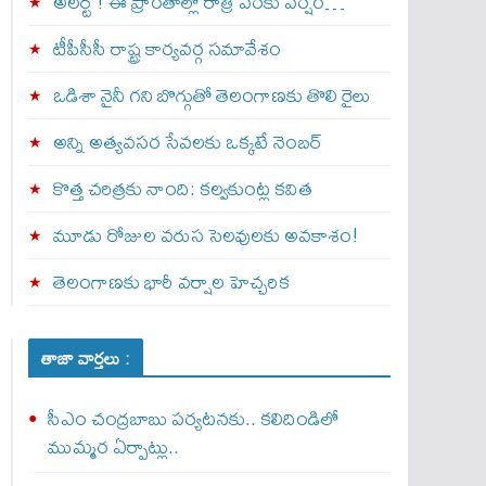
అల‌ర్ట్ ! ఈ ప్రాంతాల్లో రాత్రి వరకు వర్షం…
టీపీసీసీ రాష్ట్ర కార్యవర్గ సమావేశం
ఒడిశా నైనీ గని బొగ్గుతో తెలంగాణకు తొలి రైలు
అన్ని అత్యవసర సేవలకు ఒక్క‌టే నెంబ‌ర్‌
కొత్త చరిత్రకు నాంది: క‌ల్వ‌కుంట్ల కవిత
మూడు రోజుల వరుస సెలవులకు అవకాశం!
తెలంగాణకు భారీ వర్షాల హెచ్చరిక
తాజా వార్తలు :
సీఎం చంద్రబాబు పర్యటనకు.. కలిదిండిలో
ముమ్మర ఏర్పాట్లు..