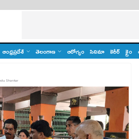
ఆంధ్ర‌ప్ర‌దేశ్
తెలంగాణ‌
ఆరోగ్యం
సినిమా
కెరీర్
క్రైం
ndu Shankar