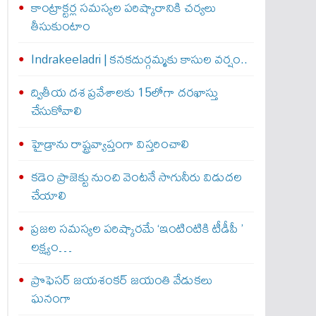
కాంట్రాక్టర్ల సమస్యల పరిష్కారానికి చర్యలు
తీసుకుంటాం
Indrakeeladri | కనకదుర్గమ్మకు కాసుల వర్షం..
ద్వితీయ దశ ప్రవేశాలకు 15లోగా దరఖాస్తు
చేసుకోవాలి
హైడ్రాను రాష్ట్రవ్యాప్తంగా విస్తరించాలి
కడెం ప్రాజెక్టు నుంచి వెంటనే సాగునీరు విడుదల
చేయాలి
ప్రజల సమస్యల పరిష్కారమే ‘ఇంటింటికి టీడీపీ ’
లక్ష్యం…
ప్రొఫెసర్ జయశంకర్ జయంతి వేడుకలు
ఘనంగా