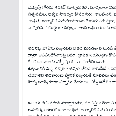
ఎమ్మెల్యే గోండు శంకర్ మాట్లాడుతూ, సూర్యనారాయణ 
ఉత్సవమని, భక్తుల సౌకర్యం కోసం నీరు, శానిటేషన్, టెం
శాశ్వత, తాత్కాలిక సదుపాయాలను మెరుగుపరుస్తున్నా
బాధ్యతను సమర్థంగా నిర్వర్తించాలని అధికారులను ఆ
అదనపు పోలీసు సిబ్బందిని ఇతర మండలాల నుండి కేటా
ద్వారా జనసందోహంపై నిఘా, ట్రాఫిక్ నియంత్రణ కో
కీలక అంశాలను ఎస్పీ స్వయంగా పరిశీలించారు.
ఉత్సవానికి వచ్చే భక్తుల సౌకర్యం కోసం తాగునీటి బండ్లు
చేయాలని అధికారులు స్థానిక సిబ్బందికి సూచనలు చేశార
హెల్ప్ బూత్స్ కూడా ఏర్పాటు చేయాలని ఎస్పీ ఆదేశించ
ఆలయ ఈఓ ప్రసాద్ మాట్లాడుతూ, రథసప్తమి రోజున లక్ష
అసౌకర్యం కలగకుండా శాశ్వత, తాత్కాలిక సదుపాయాలను వి