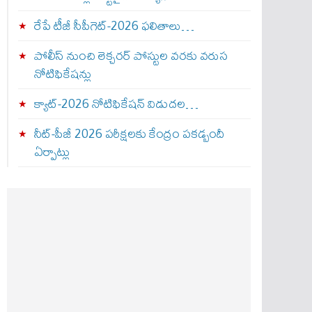
రేపే టీజీ సీపీగెట్‌-2026 ఫలితాలు…
పోలీస్ నుంచి లెక్చరర్ పోస్టుల వరకు వరుస
నోటిఫికేషన్లు
క్యాట్-2026 నోటిఫికేషన్ విడుదల…
నీట్-పీజీ 2026 పరీక్షలకు కేంద్రం పకడ్బందీ
ఏర్పాట్లు