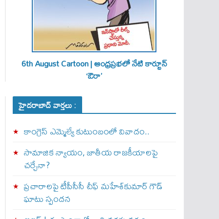
6th August Cartoon | ఆంధ్రప్రభలో నేటి కార్టూన్
‘ఔరా’
హైదరాబాద్ వార్తలు :
కాంగ్రెస్ ఎమ్మెల్యే కుటుంబంలో వివాదం..
సామాజిక న్యాయం, జాతీయ రాజకీయాలపై
చర్చేనా?
ప్రచారాలపై టీపీసీసీ చీఫ్ మహేశ్‌కుమార్ గౌడ్
ఘాటు స్పందన