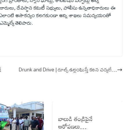
 ప్రాంతాలు, స్నాన ఘాట్లు, శానిటేషన్ ఏర్పాట్లు అన్నీ
ారులు, దేవస్థాన కమిటీ సభ్యులు, పోలీసు ఉన్నతాధికారులు ఈ
లకు ఎలాంటి అసౌకర్యం కలగకుండా అన్ని శాఖలు సమన్వయంతో
మెల్యే తెలిపారు.
ష
Drunk and Drive | రూల్స్ ఉల్లంఘిస్తే క‌ఠిన చ‌ర్య‌లే…
బాలుడి తండ్రిపైనే
ఆరోపణలు…