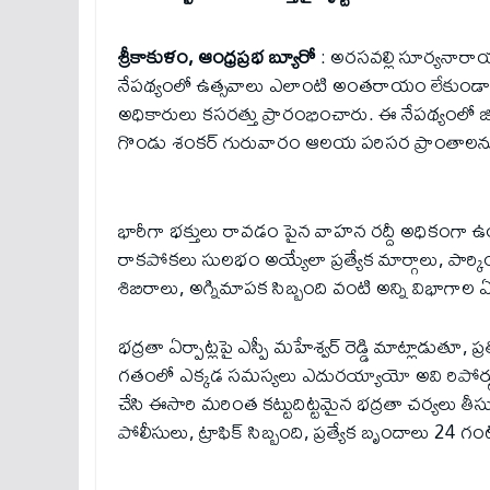
శ్రీకాకుళం, ఆంధ్రప్రభ బ్యూరో
: అరసవల్లి సూర్యనారా
నేపథ్యంలో ఉత్సవాలు ఎలాంటి అంతరాయం లేకుండా భ
అధికారులు కసరత్తు ప్రారంభించారు. ఈ నేపథ్యంలో జిల్లా
గొండు శంకర్ గురువారం ఆలయ పరిసర ప్రాంతాలను సం
భారీగా భక్తులు రావడం పైన వాహన రద్దీ అధికంగా ఉండే అ
రాకపోకలు సులభం అయ్యేలా ప్రత్యేక మార్గాలు, పార్కి
శిబిరాలు, అగ్నిమాపక సిబ్బంది వంటి అన్ని విభాగాల ఏర్
భద్రతా ఏర్పాట్లపై ఎస్పీ మహేశ్వర్ రెడ్డి మాట్లాడుతూ
గతంలో ఎక్కడ సమస్యలు ఎదురయ్యాయో అవి రిపోర్ట
చేసి ఈసారి మరింత కట్టుదిట్టమైన భద్రతా చర్యలు తీస
పోలీసులు, ట్రాఫిక్ సిబ్బంది, ప్రత్యేక బృందాలు 24 