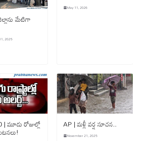
May 11, 2026
ిల్లాను మేటిగా
1, 2025
 | మూడు రోజుల్లో
AP | మళ్లీ వర్ష సూచన..
 ఘటనలు!
November 21, 2025