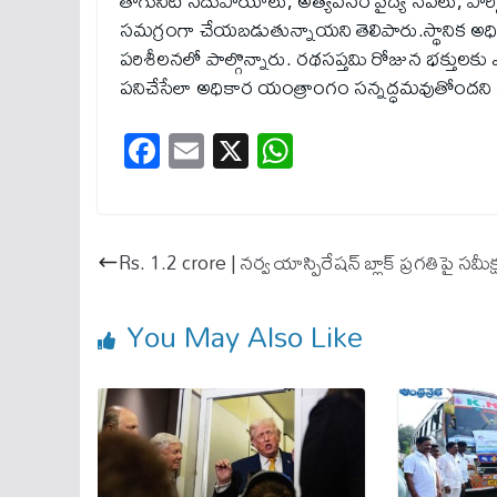
తాగునీటి సదుపాయాలు, అత్యవసర వైద్య సేవలు, పార్కింగ్
సమగ్రంగా చేయబడుతున్నాయని తెలిపారు.స్థానిక అధిక
పరిశీలనలో పాల్గొన్నారు. రథసప్తమి రోజున భక్తు
పనిచేసేలా అధికార యంత్రాంగం సన్నద్ధమవుతోందని ఎమ్
Fa
E
X
W
ce
m
ha
bo
ail
ts
ok
A
Rs. 1.2 crore | నర్వ యాస్పిరేషన్ బ్లాక్ ప్రగతిపై సమీక్
pp
You May Also Like