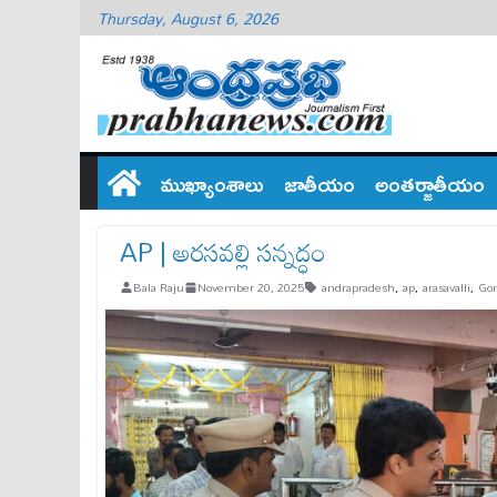
Thursday, August 6, 2026
ముఖ్యాంశాలు
జాతీయం
అంతర్జాతీయం
AP | అరసవల్లి సన్నద్ధం
Bala Raju
November 20, 2025
andrapradesh
,
ap
,
arasavalli
,
Go