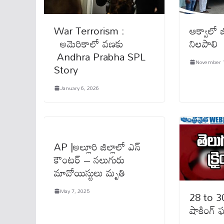
War Terrorism :
ఆక్వాలో జ
అమెరికాలో వణకు
నిలపాలి
Andhra Prabha SPL
November 1
Story
January 6, 2026
AP |అల్లూరి జిల్లాలో ఎన్‌
కౌంటర్‌ – నలుగురు
మావోయిస్టులు మృతి
May 7, 2025
28 to 30
షాకింగ్