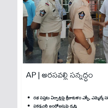
AP | అరసవల్లి సన్నద్ధం
రథ సప్తమి ఏర్పాట్లపై శ్రీకాకుళం ఎస్పీ, ఎమ్మెల్యే సమ
పకడ్బందీ బందోబస్తుపై దృష్టి