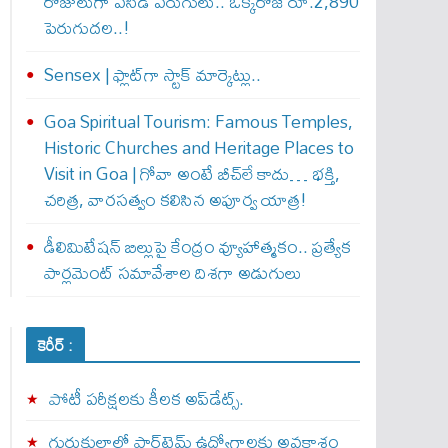
రోజులుగా పసిడి పరుగులు.. ఒక్కరోజే రూ.2,890
పెరుగుద‌ల‌..!
Sensex | ఫ్లాట్‌గా స్టాక్ మార్కెట్లు..
Goa Spiritual Tourism: Famous Temples,
Historic Churches and Heritage Places to
Visit in Goa | గోవా అంటే బీచ్‌లే కాదు… భక్తి,
చరిత్ర, వారసత్వం కలిసిన అపూర్వ యాత్ర!
డీలిమిటేషన్ బిల్లుపై కేంద్రం వ్యూహాత్మకం.. ప్రత్యేక
పార్లమెంట్ సమావేశాల దిశగా అడుగులు
కెరీర్ :
పోటీ పరీక్షలకు కీలక అప్‌డేట్స్.
గురుకులాల్లో పార్ట్‌టైమ్ ఉద్యోగాలకు అవకాశం