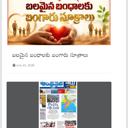
బలమైన బంధాలకు బంగారు సూత్రాలు
July 22, 2026