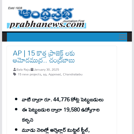
AP | 15 కొత్త ప్రాజెక్ట్ ల‌కు
ఆమోదముద్ర‌.. చంద్రబాబు
Bala Raju
January 30, 2025
15 new projects
,
ap
,
Approval
,
Chandrababu
వాటి ద్వారా రూ. 44,776 కోట్ల పెట్టుబడులు
ఈ పెట్టుబడుల ద్వారా 19,580 ఉద్యోగాల
కల్పన
మూడు నెలల్లో అర్సెల్లార్ మిట్టల్ స్టీల్,