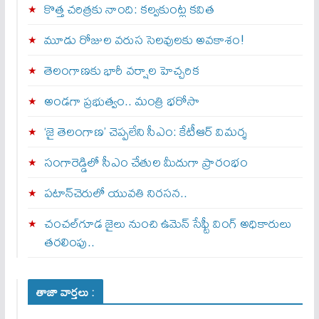
కొత్త చరిత్రకు నాంది: క‌ల్వ‌కుంట్ల కవిత
మూడు రోజుల వరుస సెలవులకు అవకాశం!
తెలంగాణకు భారీ వర్షాల హెచ్చరిక
అండగా ప్రభుత్వం.. మంత్రి భరోసా
‘జై తెలంగాణ’ చెప్పలేని సీఎం: కేటీఆర్ విమర్శ
సంగారెడ్డిలో సీఎం చేతుల మీదుగా ప్రారంభం
పటాన్‌చెరులో యువతి నిరసన..
చంచల్‌గూడ జైలు నుంచి ఉమెన్ సేఫ్టీ వింగ్ అధికారులు
తరలింపు..
తాజా వార్తలు :