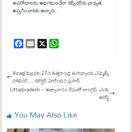
అవరోధాలను అధిగమించేలా కన్వీనర్‌కు బాధ్యత
అప్పగించాలని అన్నారు.
Fa
E
X
W
ce
m
ha
bo
ail
ts
ok
A
Vizag| ఫిబ్ర‌వ‌రి 27న ఉత్త‌రాంధ్ర ఉపాధ్యాయ ఎమ్మెల్సీ
pp
పోలింగ్… క‌లెక్ట‌ర్ హ‌రేంధిర ప్ర‌సాద్
Uttarpradesh – అత్యాచారం కేసులో కాంగ్రెస్ ఎంపి
అరెస్ట్
You May Also Like