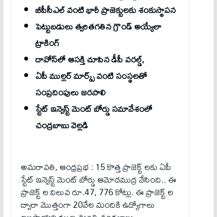
బీపీసీఎల్ వంటి భారీ ప్రాజెక్టులకు శంకుస్థాపన
పెట్టుబడులు త్వరితగతిన గ్రౌండ్ అయ్యేలా
ట్రాకింగ్
దావోస్‌లో ఆసక్తి చూపిన డీపీ వరల్డ్,
ఏపీ ముల్లర్ మార్క్స్ వంటి సంస్థలతో
సంప్రదింపులు జరపాలి
స్టేట్ ఇన్వెస్ట్ మెంట్ బోర్డు స‌మావేశంలో
చంద్ర‌బాబు వెల్ల‌డి
అమరావతి, ఆంధ్ర‌ప్ర‌భ : 15 కొత్త ప్రాజెక్ట్ ల‌కు ఏపీ
స్టేట్ ఇన్వెస్ట్ మెంట్ బోర్డు ఆమోద‌ముద్ర వేసింది.. ఈ
ప్రాజెక్ట్ ల విలువ రూ.47, 776 కోట్లు. ఈ ప్రాజెక్ట్ ల
ద్వారా మొత్తంగా 20వేల మందికి ఉద్యోగాలు