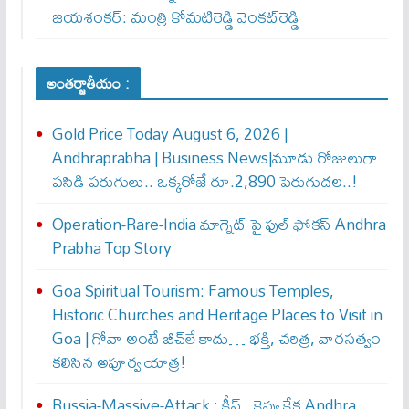
జయశంకర్: మంత్రి కోమటిరెడ్డి వెంకట్‌రెడ్డి
అంతర్జాతీయం :
Gold Price Today August 6, 2026 |
Andhraprabha | Business News|మూడు రోజులుగా
పసిడి పరుగులు.. ఒక్కరోజే రూ.2,890 పెరుగుద‌ల‌..!
Operation-Rare-India మాగ్నెట్ పై ఫుల్ ఫోక‌స్ Andhra
Prabha Top Story
Goa Spiritual Tourism: Famous Temples,
Historic Churches and Heritage Places to Visit in
Goa | గోవా అంటే బీచ్‌లే కాదు… భక్తి, చరిత్ర, వారసత్వం
కలిసిన అపూర్వ యాత్ర!
Russia-Massive-Attack : కీవ్‌.. కెవ్వు కేక‌ Andhra