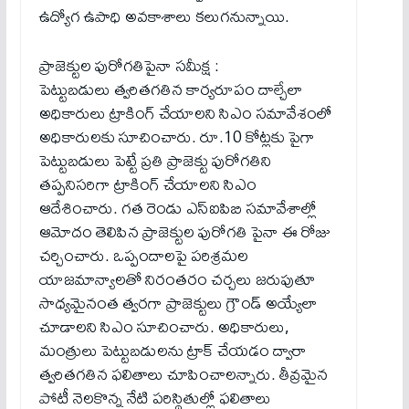
ఉద్యోగ ఉపాధి అవకాశాలు కలుగనున్నాయి.
ప్రాజెక్టుల పురోగతిపైనా సమీక్ష :
పెట్టుబడులు త్వరితగతిన కార్యరూపం దాల్చేలా
అధికారులు ట్రాకింగ్ చేయాలని సిఎం సమావేశంలో
అధికారులకు సూచించారు. రూ.10 కోట్లకు పైగా
పెట్టుబడులు పెట్టే ప్రతి ప్రాజెక్టు పురోగతిని
తప్పనిసరిగా ట్రాకింగ్ చేయాలని సిఎం
ఆదేశించారు. గత రెండు ఎస్‌ఐపిబి సమావేశాల్లో
ఆమోదం తెలిపిన ప్రాజెక్టుల పురోగతి పైనా ఈ రోజు
చర్చించారు. ఒప్పందాలపై పరిశ్రమల
యాజమాన్యాలతో నిరంతరం చర్చలు జరుపుతూ
సాధ్యమైనంత త్వరగా ప్రాజెక్టులు గ్రౌండ్ అయ్యేలా
చూడాలని సిఎం సూచించారు. అధికారులు,
మంత్రులు పెట్టుబడులను ట్రాక్ చేయడం ద్వారా
త్వరితగతిన ఫలితాలు చూపించాలన్నారు. తీవ్రమైన
పోటీ నెలకొన్న నేటి పరిస్థితుల్లో ఫలితాలు