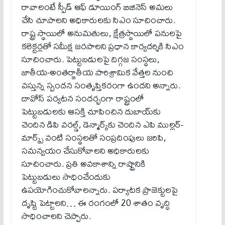
రావాలంటే స్పీడ్ ఆఫ్ డూయింగ్ బిజినెస్ అమలు
చేసి చూపాలని అధికారులకు సిఎం సూచించారు.
రాష్ట్ర స్థాయిలో అనుమతులు, క్షేత్రస్థాయిలో పనులపై
కలెక్టర్లతో సమీక్ష జరపాలని ప్రధాన కార్యదర్శికి సిఎం
సూచించారు. పెట్టుబడులపై దిగ్గజ సంస్థలు,
జాతీయ-అంతర్జాతీయ పారిశ్రామిక వేత్తల నుంచి
వస్తున్న స్పందన సంతృప్తికరంగా ఉందని అన్నారు.
దావోస్ పర్యటన సందర్భంగా రాష్ట్రంలో
పెట్టుబడులకు ఆసక్తి చూపించిన దుబాయ్‌కు
చెందిన డిపి వరల్డ్, డెన్మార్క్‌కు చెందిన ఎపి ముల్లర్-
మార్క్స్ వంటి సంస్థలతో సంప్రదింపులు జరిపి,
సమన్వయం చేసుకోవాలని అధికారులకు
సూచించారు. ప్రతి అవకాశాన్ని రాష్ట్రానికి
పెట్టుబడులు సాధించేందుకు
ఉపయోగించుకోవాలన్నారు. పర్యాటక ప్రాజెక్టులపై
దృష్టి పెట్టాలని… ఈ రంగంలో 20 శాతం వృద్ధి
సాధించాలని చెప్పారు.