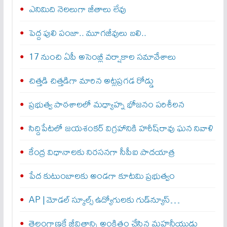
ఎనిమిది నెలలుగా జీతాలు లేవు
పెద్ద పులి పంజా.. మూగజీవులు బలి..
17 నుంచి ఏపీ అసెంబ్లీ వర్షాకాల సమావేశాలు
చిత్తడి చిత్తడిగా మారిన అట్లప్రగడ రోడ్డు
ప్రభుత్వ పాఠశాలలో మధ్యాహ్న భోజనం పరిశీలన
సిద్దిపేటలో జయశంకర్ విగ్రహానికి హరీష్‌రావు ఘన నివాళి
కేంద్ర విధానాలకు నిరసనగా సీపీఐ పాదయాత్ర
పేద కుటుంబాలకు అండగా కూటమి ప్రభుత్వం
AP | మోడల్ స్కూల్స్ ఉద్యోగులకు గుడ్‌న్యూస్…
తెలంగాణకే జీవితాన్ని అంకితం చేసిన మహనీయుడు