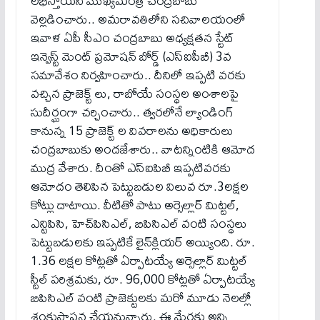
ల‌భిస్తాయ‌ని ముఖ్య‌మంత్రి చంద్ర‌బాబు
వెల్ల‌డించారు.. అమ‌రావ‌తిలోని స‌చివాల‌యంలో
ఇవాళ‌ ఏపీ సీఎం చంద్రబాబు అధ్యక్షతన స్టేట్
ఇన్వెస్ట్ మెంట్ ప్రమోషన్ బోర్డ్ (ఎస్ఐపీబీ) 3వ
సమావేశం నిర్వ‌హించారు.. దీనిలో ఇప్ప‌టి వ‌ర‌కు
వ‌చ్చిన ప్రాజెక్ట్ లు, రాబోయే సంస్థ‌ల అంశాల‌పై
సుదీర్ఘంగా చ‌ర్చించారు.. త్వ‌ర‌లోనే ల్యాండింగ్
కానున్న 15 ప్రాజెక్ట్ ల వివ‌రాల‌ను అధికారులు
చంద్ర‌బాబుకు అంద‌జేశారు.. వాట‌న్నింటికి ఆమోద
ముద్ర వేశారు. దీంతో ఎస్ఐపిబీ ఇప్పటివరకు
ఆమోదం తెలిపిన పెట్టుబడుల విలువ రూ.3లక్షల
కోట్లు దాటాయి. వీటితో పాటు అర్సెల్లార్ మిట్టల్,
ఎన్టిపిసి, హెచ్‌పిసిఎల్, బిపిసిఎల్ వంటి సంస్థలు
పెట్టుబడులకు ఇప్పటికే లైన్‌క్లియర్ అయ్యింది. రూ.
1.36 లక్షల కోట్లతో ఏర్పాటయ్యే అర్సెల్లార్ మిట్టల్
స్టీల్ పరిశ్రమకు, రూ. 96,000 కోట్లతో ఏర్పాటయ్యే
బిపిసిఎల్ వంటి ప్రాజెక్టులకు మరో మూడు నెలల్లో
శంకుస్థాపన చేయనున్నారు. ఈ మేరకు అన్ని