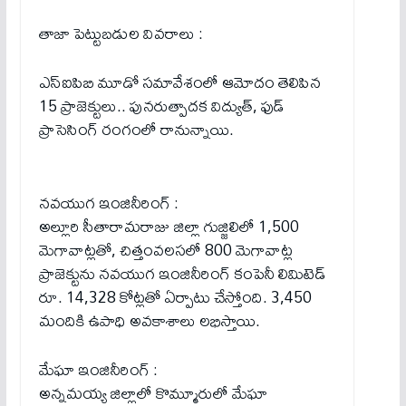
తాజా పెట్టుబడుల వివరాలు :
ఎస్ఐపిబి మూడో సమావేశంలో ఆమోదం తెలిపిన
15 ప్రాజెక్టులు.. పునరుత్పాదక విద్యుత్, ఫుడ్
ప్రాసెసింగ్ రంగంలో రానున్నాయి.
నవయుగ ఇంజినీరింగ్ :
అల్లూరి సీతారామరాజు జిల్లా గుజ్జిలిలో 1,500
మెగావాట్లతో, చిత్తంవలసలో 800 మెగావాట్ల
ప్రాజెక్టును నవయుగ ఇంజినీరింగ్ కంపెనీ లిమిటెడ్
రూ. 14,328 కోట్లతో ఏర్పాటు చేస్తోంది. 3,450
మందికి ఉపాధి అవకాశాలు లభిస్తాయి.
మేఘా ఇంజినీరింగ్ :
అన్నమయ్య జిల్లాలో కొమ్మూరులో మేఘా