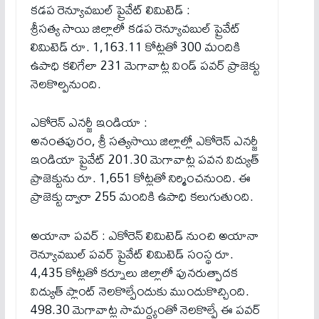
కడప రెన్యూవబుల్ ప్రైవేట్ లిమిటెడ్ :
శ్రీసత్య సాయి జిల్లాలో కడప రెన్యూవబుల్ ప్రైవేట్
లిమిటెడ్ రూ. 1,163.11 కోట్లతో 300 మందికి
ఉపాధి కలిగేలా 231 మెగావాట్ల విండ్ పవర్ ప్రాజెక్టు
నెలకొల్పనుంది.
ఎకోరెన్ ఎనర్జీ ఇండియా :
అనంతపురం, శ్రీ సత్యసాయి జిల్లాల్లో ఎకోరెన్ ఎనర్జీ
ఇండియా ప్రైవేట్ 201.30 మెగావాట్ల పవన విద్యుత్
ప్రాజెక్టును రూ. 1,651 కోట్లతో నిర్మించనుంది. ఈ
ప్రాజెక్టు ద్వారా 255 మందికి ఉపాధి కలుగుతుంది.
అయానా పవర్ : ఎకోరెన్ లిమిటెడ్ నుంచి అయానా
రెన్యూవబుల్ పవర్ ప్రైవేట్ లిమిటెడ్ సంస్థ రూ.
4,435 కోట్లతో కర్నూలు జిల్లాలో పునరుత్పాదక
విద్యుత్ ప్లాంట్ నెలకొల్పేందుకు ముందుకొచ్చింది.
498.30 మెగావాట్ల సామర్ధ్యంతో నెలకొల్పే ఈ పవర్