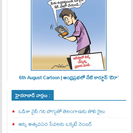
6th August Cartoon | ఆంధ్రప్రభలో నేటి కార్టూన్ ‘ఔరా’
హైదరాబాద్ వార్తలు :
ఒడిశా నైనీ గని బొగ్గుతో తెలంగాణకు తొలి రైలు
అన్ని అత్యవసర సేవలకు ఒక్క‌టే నెంబ‌ర్‌