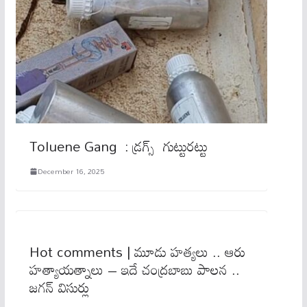
Toluene Gang : డ్రగ్స్​ గుట్టురట్టు
December 16, 2025
Hot comments | మూడు హ‌త్య‌లు .. ఆరు
హ‌త్యాయ‌త్నాలు – ఇదే చంద్ర‌బాబు పాల‌న ..
జ‌గ‌న్ విసుర్లు