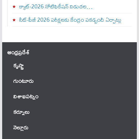
క్యాట్-2026 నోటిఫికేషన్ విడుదల…
నీట్-పీజీ 2026 పరీక్షలకు కేంద్రం పకడ్బందీ ఏర్పాట్లు
ఆంధ్ర‌ప్ర‌దేశ్
కృష్ణా
గుంటూరు
విశాఖపట్నం
కర్నూలు
నెల్లూరు