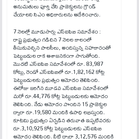
అనుమతులు పూర్తి చేసి ప్రాజెక్టులను గ్రౌండ్
చేయాలని సిఎం అధికారులను ఆదేశించారు.
7 నెలల్లో మూడుసార్లు ఎస్‌ఐపిబి సమావేశం :
రాష్ట్ర ప్రభుత్వం గడిచిన 7 నెలల కాలంలో
తీసుకువచ్చిన పాలసీలు, అందిస్తున్న సహకారంతో
పెట్టుబడుల రాక ఆశాజనకంగా సాగుతోంది.
మొదటి ఎస్ఐపిబి సమావేశంలో రూ. 83,987
కోట్లు, రెండో ఎస్ఐపిబిలో రూ.1,82,162 కోట్ల
పెట్టుబడులకు ప్రభుత్వం ఆమోదం తెలిపింది.
ఈరోజు జరిగిన మూడవ ఎస్ఐపిబి సమావేశంలో
మరో రూ.44,776 కోట్ల పెట్టుబడులకు ఆమోదం
తెలిపింది. నేడు ఆమోదం పొందిన 15 ప్రాజెక్టుల
ద్వారా రూ.19,580 మందికి ఉపాధి లభిస్తుంది.
కూటమి ప్రభుత్వం ఏర్పడిన తరువాత ఇప్పటివరకు
రూ.3,10,925 కోట్ల పెట్టుబడులకు ఎస్ఐపిబి
ఆమోదం తెలిపింది. వీటి ద్వారా 3,12,576 మందికి