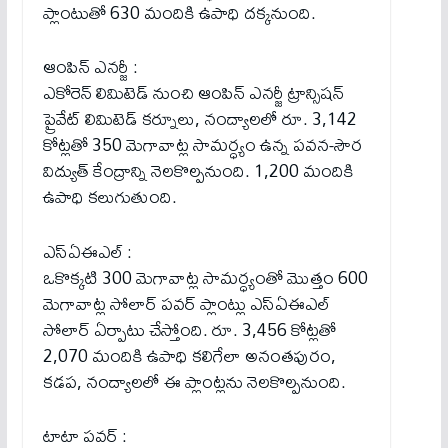
ప్లాంటుతో 630 మందికి ఉపాధి దక్కనుంది.
ఆంపిన్ ఎనర్జీ :
ఎకోరెన్ లిమిటెడ్ నుంచి ఆంపిన్ ఎనర్జీ ట్రాన్సిషన్
ప్రైవేట్ లిమిటెడ్ కర్నూలు, నంద్యాలలో రూ. 3,142
కోట్లతో 350 మెగావాట్ల సామర్ధ్యం ఉన్న పవన-సౌర
విద్యుత్ కేంద్రాన్ని నెలకొల్పనుంది. 1,200 మందికి
ఉపాధి కలుగుతుంది.
ఎస్ఏఈఎల్ :
ఒకొక్కటి 300 మెగావాట్ల సామర్ధ్యంతో మొత్తం 600
మెగావాట్ల సోలార్ పవర్ ప్లాంట్లు ఎస్ఏఈఎల్
సోలార్ ఏర్పాటు చేస్తోంది. రూ. 3,456 కోట్లతో
2,070 మందికి ఉపాధి కలిగేలా అనంతపురం,
కడప, నంద్యాలలో ఈ ప్లాంట్లను నెలకొల్పనుంది.
టాటా పవర్ :