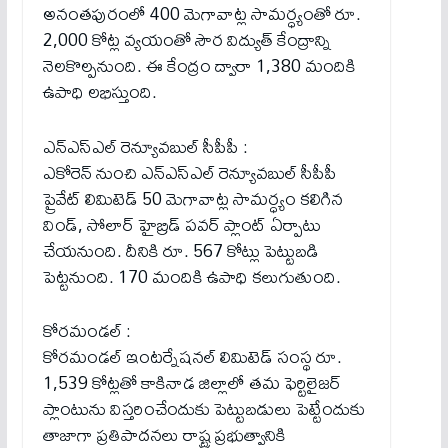
అనంతపురంలో 400 మెగావాట్ల సామర్ధ్యంతో రూ.
2,000 కోట్ల వ్యయంతో సౌర విద్యుత్ కేంద్రాన్ని
నెలకొల్పనుంది. ఈ కేంద్రం ద్వారా 1,380 మందికి
ఉపాధి లభిస్తుంది.
ఎన్ఎస్ఎల్ రెన్యూవబుల్ సీపీపీ :
ఎకోరెన్ నుంచి ఎన్ఎస్ఎల్ రెన్యూవబుల్ సీపీపీ
ప్రైవేట్ లిమిటెడ్ 50 మెగావాట్ల సామర్ధ్యం కలిగిన
విండ్, సోలార్ హైబ్రిడ్ పవర్ ప్లాంట్ ఏర్పాటు
చేయనుంది. దీనికి రూ. 567 కోట్లు పెట్టుబడి
పెట్టనుంది. 170 మందికి ఉపాధి కలుగుతుంది.
కోరమండల్ :
కోరమండల్ ఇంటర్నేషనల్ లిమిటెడ్ సంస్థ రూ.
1,539 కోట్లతో కాకినాడ జిల్లాలో తమ ఫెర్టిలైజర్
ప్లాంటును విస్తరించేందుకు పెట్టుబడులు పెట్టేందుకు
తాజాగా ప్రతిపాదనలు రాష్ట్ర ప్రభుత్వానికి