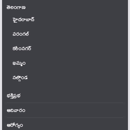
తెలంగాణ‌
హైదరాబాద్
వ‌రంగ‌ల్
కరీంనగర్
ఖ‌మ్మం
నల్గొండ
భక్తిప్రభ
ఆదివారం
ఆరోగ్యం