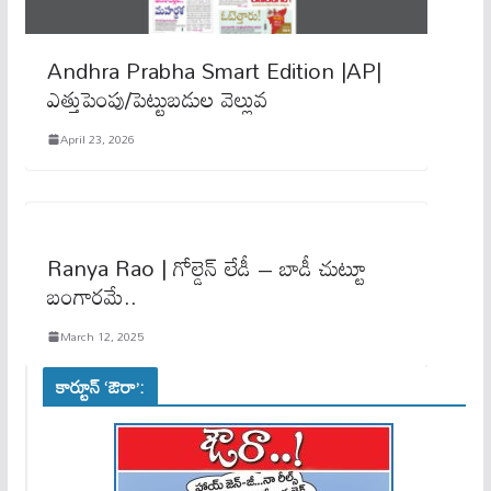
Andhra Prabha Smart Edition |AP|
ఎత్తుపెంపు/పెట్టుబడుల వెల్లువ
April 23, 2026
Ranya Rao | గోల్డెన్​ లేడీ – బాడీ చుట్టూ
బంగారమే..
March 12, 2025
కార్టూన్ ‘ఔరా’: