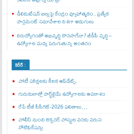
డీలిమిటేషన్ బిల్లుపై కేంద్రం వ్యూహాత్మకం.. ప్రత్యేక
పార్లమెంట్ సమావేశాల దిశగా అడుగులు
నిరుద్యోగంతో అభివృద్ధి కొనసాగేనా? జీడీపీ వృద్ధి–
ఉద్యోగాల మధ్య పెరుగుతున్న అంతరం
కెరీర్ :
పోటీ పరీక్షలకు కీలక అప్‌డేట్స్.
గురుకులాల్లో పార్ట్‌టైమ్ ఉద్యోగాలకు అవకాశం
రేపే టీజీ సీపీగెట్‌-2026 ఫలితాలు…
పోలీస్ నుంచి లెక్చరర్ పోస్టుల వరకు వరుస
నోటిఫికేషన్లు