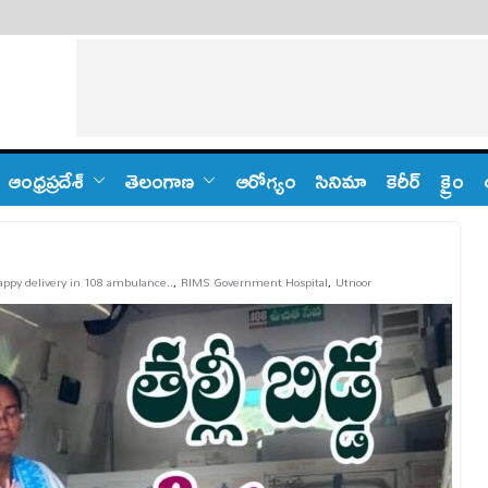
ఆంధ్ర‌ప్ర‌దేశ్
తెలంగాణ‌
ఆరోగ్యం
సినిమా
కెరీర్
క్రైం
appy delivery in 108 ambulance..
,
RIMS Government Hospital
,
Utnoor