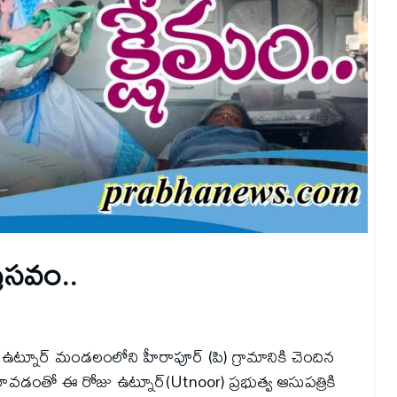
్రసవం..
ా ఉట్నూర్ మండలంలోని హీరాపూర్ (పి) గ్రామానికి చెందిన
ు రావడంతో ఈ రోజు ఉట్నూర్(Utnoor) ప్రభుత్వ ఆసుపత్రికి