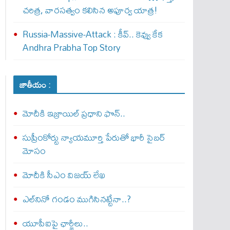
చరిత్ర, వారసత్వం కలిసిన అపూర్వ యాత్ర!
Russia-Massive-Attack : కీవ్‌.. కెవ్వు కేక‌
Andhra Prabha Top Story
జాతీయం :
మోదీకి ఇజ్రాయిల్ ప్ర‌ధాని ఫొన్..
సుప్రీంకోర్టు న్యాయమూర్తి పేరుతో భారీ సైబర్
మోసం
మోదీకి సీఎం విజయ్ లేఖ
ఎల్‌నినో గండం ముగిసినట్టేనా..?
యూపీఐపై ఛార్జీలు..