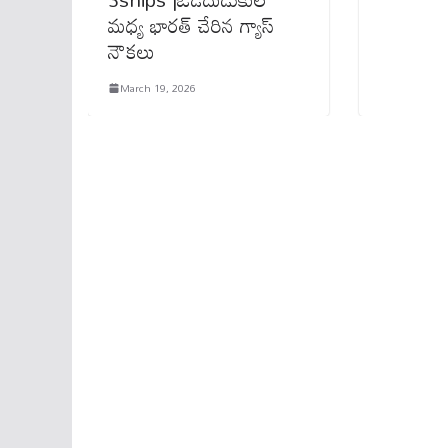
మధ్య భారత్ చేరిన గ్యాస్
నౌకలు
March 19, 2026