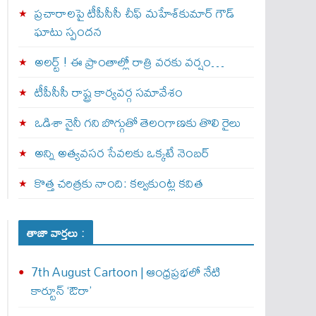
ప్రచారాలపై టీపీసీసీ చీఫ్ మహేశ్‌కుమార్ గౌడ్
ఘాటు స్పందన
అల‌ర్ట్ ! ఈ ప్రాంతాల్లో రాత్రి వరకు వర్షం…
టీపీసీసీ రాష్ట్ర కార్యవర్గ సమావేశం
ఒడిశా నైనీ గని బొగ్గుతో తెలంగాణకు తొలి రైలు
అన్ని అత్యవసర సేవలకు ఒక్క‌టే నెంబ‌ర్‌
కొత్త చరిత్రకు నాంది: క‌ల్వ‌కుంట్ల కవిత
తాజా వార్తలు :
7th August Cartoon | ఆంధ్రప్రభలో నేటి
కార్టూన్ ‘ఔరా’