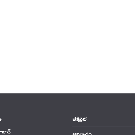
‌
భక్తిప్రభ
ాబాద్
ఆదివారం