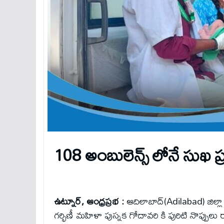
108 అంబులెన్స్ లోనే సుఖ ప
ఉట్నూర్‌, ఆంధ్రప్రభ :
ఆదిలాబాద్(Adilabad) జిల్ల
గర్భిణీ మహిళా పుస్నక గోదావరి కి పురిటి నొప్పుల