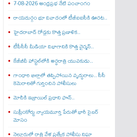
7-08-2026 ఆంధ్రప్రభ నేటి పంచాంగం
రాయదుర్గం భూ వివాదంలో టీజీఐఐసీకి ఊరట..
హైదరాబాద్ రోడ్లకు కొత్త ప్రణాళిక..
టీపీసీసీ మీడియా విభాగానికి కొత్త చైర్మన్..
కేజీబీవీ హాస్టల్‌లోకి అర్ధరాత్రి యువకుడు..
గాంధారి ఖిల్లాలో తప్పిపోయిన వృద్ధురాలు.. సీసీ
కెమెరాలతో గుర్తించిన పోలీసులు
మోదీకి ఇజ్రాయిల్ ప్ర‌ధాని ఫొన్..
సుప్రీంకోర్టు న్యాయమూర్తి పేరుతో భారీ సైబర్
మోసం
నెల్లూరులో రాత్రి వేళ ప్రత్యేక పోలీసు నిఘా