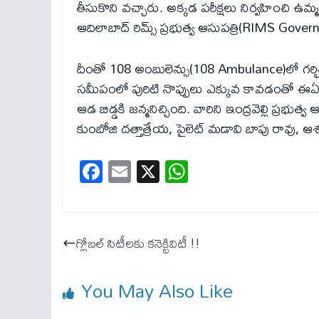
తీసుకొని వచ్చారు. అక్కడ పరీక్షలు నిర్వహించి ఉమ
ఆదిలాబాద్ రిమ్స్ ప్ర‌భుత్వ ఆసుప‌త్రి(RIMS Gove
దీంతో 108 అంబులెన్సు(108 Ambulance)లో గ‌ర్భిణీ 
సమీపంలో పురిటి నొప్పులు ఎక్కువ కావడంతో ఈఏంట
ఆడ బిడ్డకి జన్మనిచ్చింది. వారిని ఇంద్రవెల్లి ప్రభుత
కుంబోజి దత్తాత్రేయ, పైలెట్ మడావి బాపు రావు, 
Fa
E
X
W
ce
m
ha
bo
ail
ts
ok
A
గ్లోబల్ సిటీలకు కనెక్టివిటీ !!
pp
You May Also Like