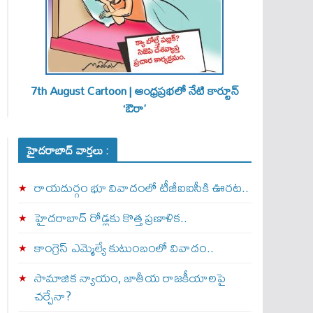
7th August Cartoon | ఆంధ్రప్రభలో నేటి కార్టూన్
‘ఔరా’
హైదరాబాద్ వార్తలు :
రాయదుర్గం భూ వివాదంలో టీజీఐఐసీకి ఊరట..
హైదరాబాద్ రోడ్లకు కొత్త ప్రణాళిక..
కాంగ్రెస్ ఎమ్మెల్యే కుటుంబంలో వివాదం..
సామాజిక న్యాయం, జాతీయ రాజకీయాలపై
చర్చేనా?