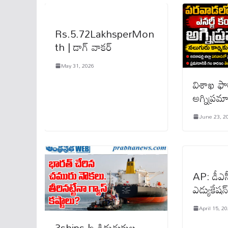
Rs.5.72LakhsperMon
th | డాగ్ వాక‌ర్‌
May 31, 2026
విశాఖ ఫార
అగ్నిప్ర
June 23, 2
AP: డీఎస్స
ఎడ్యుకేషన్
April 15, 2
3ships |ఒడిదుడుకుల