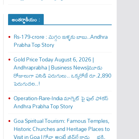
అంతర్జాతీయం :
Rs-179-crore : మ‌గ్గం ఇళ్ళ‌కు బాబు..Andhra
Prabha Top Story
Gold Price Today August 6, 2026 |
Andhraprabha | Business News|మూడు
రోజులుగా పసిడి పరుగులు.. ఒక్కరోజే రూ.2,890
పెరుగుద‌ల‌..!
Operation-Rare-India మాగ్నెట్ పై ఫుల్ ఫోక‌స్
Andhra Prabha Top Story
Goa Spiritual Tourism: Famous Temples,
Historic Churches and Heritage Places to
Visit in Goa | గోవా అంటే బీచ్‌లే కాదు… భక్తి,