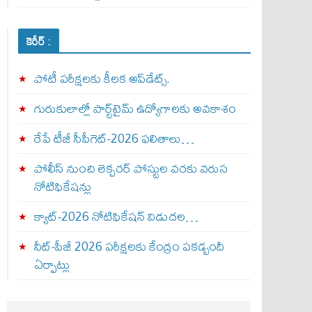
కెరీర్ :
పోటీ పరీక్షలకు కీలక అప్‌డేట్స్.
గురుకులాల్లో పార్ట్‌టైమ్ ఉద్యోగాలకు అవకాశం
రేపే టీజీ సీపీగెట్‌-2026 ఫలితాలు…
పోలీస్ నుంచి లెక్చరర్ పోస్టుల వరకు వరుస
నోటిఫికేషన్లు
క్యాట్-2026 నోటిఫికేషన్ విడుదల…
నీట్-పీజీ 2026 పరీక్షలకు కేంద్రం పకడ్బందీ
ఏర్పాట్లు