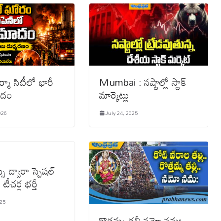
్మా సిటీలో భారీ
Mumbai : న‌ష్టాల్లో స్టాక్
మాదం
మార్కెట్లు
026
July 24, 2025
ీ ద్వారా స్పెషల్
 టీచర్ల భర్తీ
025
కొత్తమ్మ తల్లీ నమో నమః