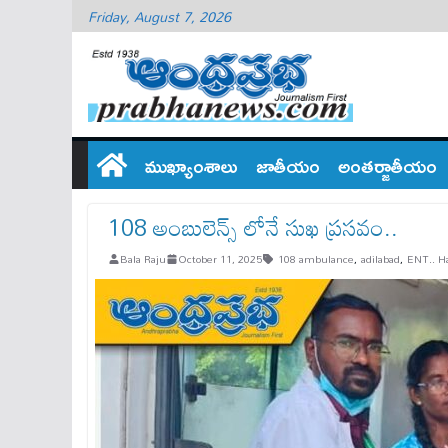
Friday, August 7, 2026
ముఖ్యాంశాలు
జాతీయం
అంతర్జాతీయం
108 అంబులెన్స్ లోనే సుఖ ప్రసవం..
Bala Raju
October 11, 2025
108 ambulance
,
adilabad
,
ENT.. H