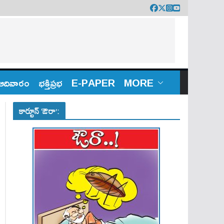
ఆదివారం
భక్తిప్రభ
E-PAPER
MORE
కార్టూన్ ‘ఔరా’: