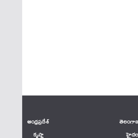
ఆంధ్ర‌ప్ర‌దేశ్
తెలంగాణ
కృష్ణా
హైదర