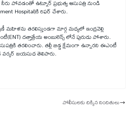
్మ నీరు పోవడంతో ఉట్నూర్ ప్రభుత్వ ఆసుపత్రి నుండి
rnment Hospital)కి రిఫర్ చేశారు.
మ‌హిళ‌ను త‌ర‌లిస్తుండ‌గా మార్గ మధ్యలో ఇంద్రవెల్లి
ీ(ENT) దత్తాత్రేయ అంబులెన్స్ లోనే పురుడు పోశారు.
్వ ఆసుపత్రికి తరలించారు. తల్లీ బిడ్డ క్షేమంగా ఉన్నారని ఈఎంటీ
ఆశ వర్కర్ జయసుధ తెలిపారు.
పోలీసుల‌కు చిక్కిన నిందితులు