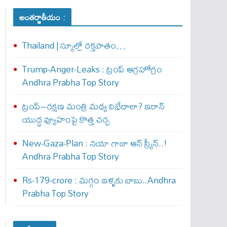
అంతర్జాతీయం :
Thailand | స్కూల్లో రక్తపాతం…
Trump-Anger-Leaks : ట్రంప్ ఆగ్ర‌హోగ్రం
Andhra Prabha Top Story
ట్రంప్–రక్షణ మంత్రి మధ్య విభేదాలా? ఇరాన్
యుద్ధ వ్యూహంపై కొత్త చర్చ
New-Gaza-Plan : న‌యా గాజా ఆన్ స్క్రీన్‌..!
Andhra Prabha Top Story
Rs-179-crore : మ‌గ్గం ఇళ్ళ‌కు బాబు..Andhra
Prabha Top Story