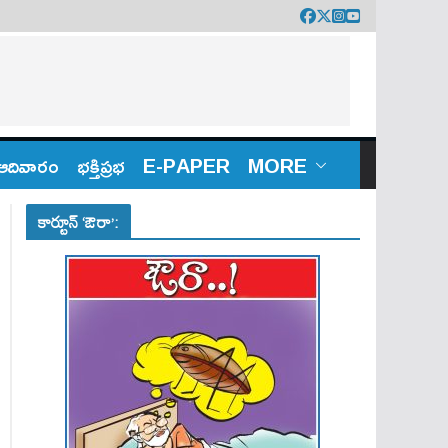
ఆదివారం
భక్తిప్రభ
E-PAPER
MORE
కార్టూన్ ‘ఔరా’: