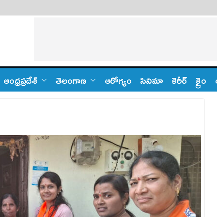
ఆంధ్ర‌ప్ర‌దేశ్
తెలంగాణ‌
ఆరోగ్యం
సినిమా
కెరీర్
క్రైం