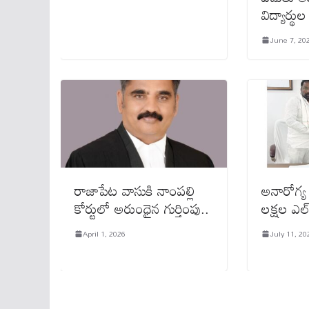
విద్యార్థుల
June 7, 20
రాజాపేట వాసుకి నాంపల్లి
అనారోగ్య
కోర్టులో అరుంధైన గుర్తింపు..
లక్షల ఎల
April 1, 2026
July 11, 20