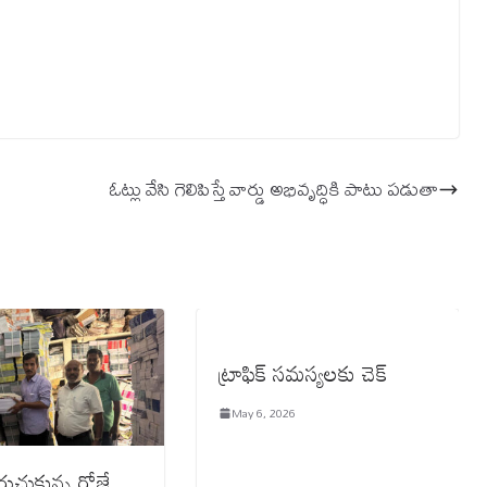
ఓట్లు వేసి గెలిపిస్తే వార్డు అభివృద్ధికి పాటు పడుతా
ట్రాఫిక్ సమస్యలకు చెక్
May 6, 2026
రుచుకున్న రోజే