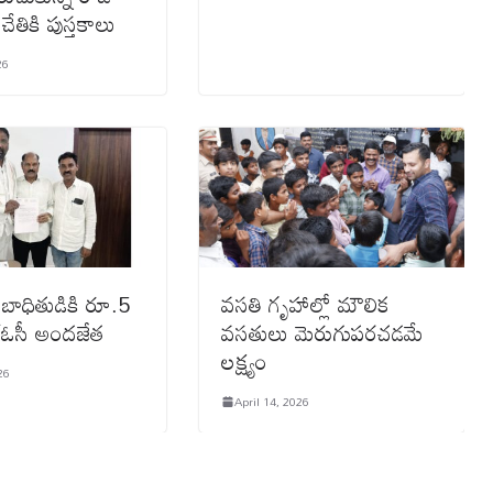
 చేతికి పుస్తకాలు
26
 బాధితుడికి రూ.5
వసతి గృహాల్లో మౌలిక
్‌ఓసీ అందజేత
వసతులు మెరుగుపరచడమే
లక్ష్యం
26
April 14, 2026