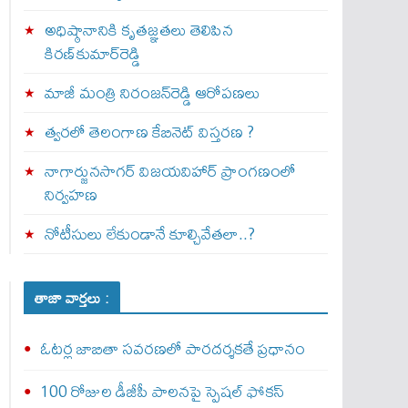
అధిష్ఠానానికి కృతజ్ఞతలు తెలిపిన
కిరణ్‌కుమార్‌రెడ్డి
మాజీ మంత్రి నిరంజన్‌రెడ్డి ఆరోపణలు
త్వ‌ర‌లో తెలంగాణ కేబినెట్ విస్తరణ ?
నాగార్జునసాగర్ విజయవిహార్ ప్రాంగణంలో
నిర్వహణ
నోటీసులు లేకుండానే కూల్చివేతలా..?
తాజా వార్తలు :
ఓటర్ల జాబితా సవరణలో పారదర్శకతే ప్రధానం
100 రోజుల డీజీపీ పాలనపై స్పెషల్ ఫోకస్