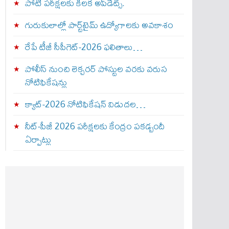
పోటీ పరీక్షలకు కీలక అప్‌డేట్స్.
గురుకులాల్లో పార్ట్‌టైమ్ ఉద్యోగాలకు అవకాశం
రేపే టీజీ సీపీగెట్‌-2026 ఫలితాలు…
పోలీస్ నుంచి లెక్చరర్ పోస్టుల వరకు వరుస
నోటిఫికేషన్లు
క్యాట్-2026 నోటిఫికేషన్ విడుదల…
నీట్-పీజీ 2026 పరీక్షలకు కేంద్రం పకడ్బందీ
ఏర్పాట్లు