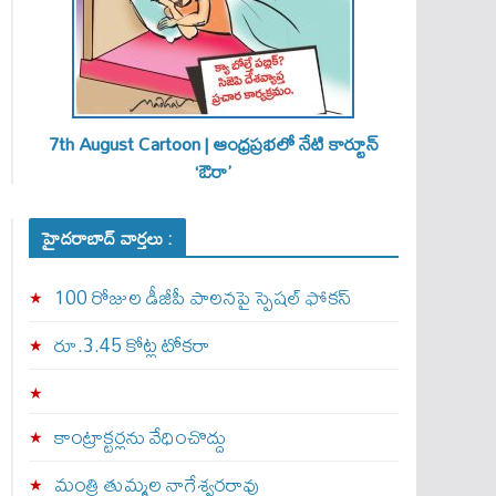
7th August Cartoon | ఆంధ్రప్రభలో నేటి కార్టూన్
‘ఔరా’
హైదరాబాద్ వార్తలు :
100 రోజుల డీజీపీ పాలనపై స్పెషల్ ఫోకస్
రూ.3.45 కోట్ల టోకరా
కాంట్రాక్టర్లను వేధించొద్దు
మంత్రి తుమ్మల నాగేశ్వరరావు