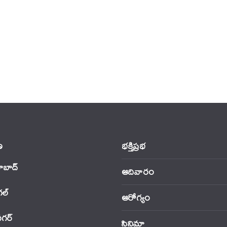
‌
భక్తిప్రభ
ాబాద్
ఆదివారం
‌ల్
ఆరోగ్యం
నగర్
సినిమా