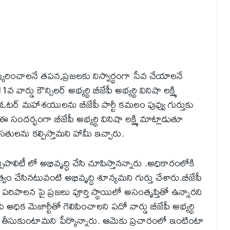
కరించాలనే తపన,ప్రజలకు నిస్వార్థంగా సేవ చేయాలనే
డు కౌన్సిలర్ అభ్యర్థి బీజేపీ అభ్యర్థి వినిషా లక్ష్మి
ఓటర్ మహాశయులను బీజేపీ పార్టీ కమలం పువ్వు గుర్తుకు
సందర్భంగా బీజేపీ అభ్యర్థి వినిషా లక్ష్మి మాట్లాడుతూ
 వసతులను కల్పిస్తామని హామీ ఇచ్చారు.
సిపాలిటీ లో అభివృద్ధి చేసి చూపిస్తానన్నారు .అధికారంలోకి
ుత్వం చేసినటువంటి అభివృద్ధి శూన్యమని గుర్తు చేశారు.బీజేపీ
్ పరిపాలన పై ప్రజలు పూర్తి స్థాయిలో అసంతృప్తితో ఉన్నారని
ి అధిక మెజార్టీతో గెలిపించాలని పదో వార్డు బీజేపీ అభ్యర్థి
తాము తీసుకుంటామని పేర్కొన్నారు. ఆమెకు ప్రచారంలో ఇంటింటా