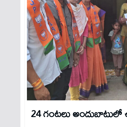
24 గంటలు అందుబాటులో