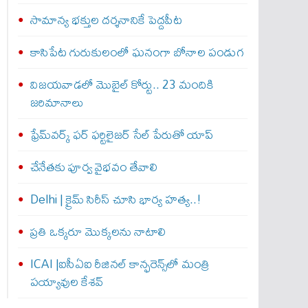
సామాన్య భక్తుల దర్శనానికే పెద్దపీట
కాసిపేట గురుకులంలో ఘనంగా బోనాల పండుగ
విజయవాడలో మొబైల్ కోర్టు.. 23 మందికి
జరిమానాలు
ఫ్రేమ్‌వర్క్‌ ఫర్‌ ఫర్టిలైజర్‌ సేల్‌ పేరుతో యాప్‌
చేనేతకు పూర్వ వైభవం తేవాలి
Delhi | క్రైమ్ సిరీస్ చూసి భార్య హత్య..!
ప్రతి ఒక్కరూ మొక్కలను నాటాలి
ICAI |ఐసీఏఐ రీజినల్ కాన్ఫరెన్స్‌లో మంత్రి
పయ్యావుల కేశవ్