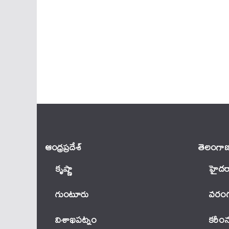
ఆంధ్ర‌ప్ర‌దేశ్
తెలంగాణ
కృష్ణా
హైదర
గుంటూరు
వ‌రంగ
విశాఖపట్నం
కరీం