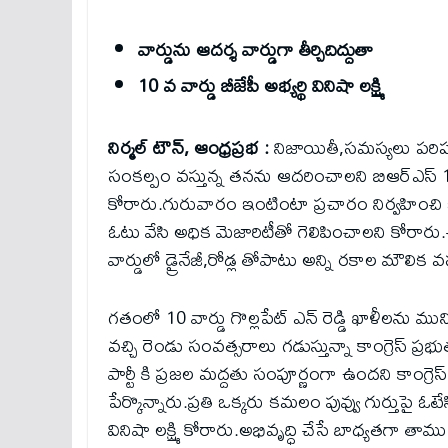
వార్డును ఆదర్శ వార్డుగా తీర్చిదిద్దుతా
10 వ వార్డు బీజేపీ అభ్యర్థి వినిషా లక్ష్మి
నిర్మల్ టౌన్, ఆంధ్రప్రభ :
నిజాయితీ,సమస్యలు పరిష్
సంకల్పం వస్తున్న తనను ఆదరించాలని బిఆర్ఎస్ 11వ వార్
కోరారు.గురువారం ఇంటింటా ప్రచారం నిర్వహించి 
ఓటు వేసి అధిక మెజారిటీతో గెలిపించాలని కోరారు.ఈ 
వార్డులో డ్రైనేజీ,రోడ్ల తోపాటు అన్ని రకాల మౌలిక
గతంలో 10 వార్డు గొల్లపేట్ ఎన్ రెడ్డి ఖాళీలను మున్
వచ్చి రెండు సంవత్సరాలు గడుస్తున్నా కాంగ్రెస్ ప్రభ
పార్టీ కి ప్రజల మద్దతు సంపూర్ణంగా ఉందని కాంగ్రెస
పేర్కొన్నారు.ప్రతి ఒక్కరు కమలం పువ్వు గుర్తుపై ఓటేస
వినిషా లక్ష్మి కోరారు.అభివృద్ధి చేసే బాధ్యతగా 