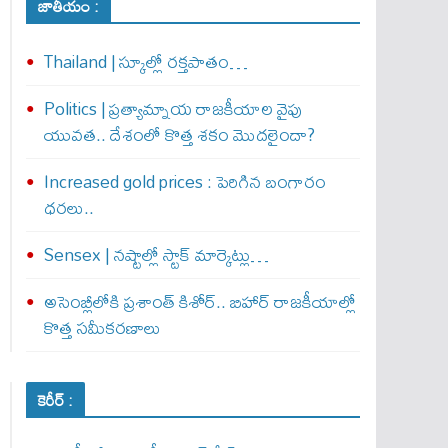
జాతీయం :
Thailand | స్కూల్లో రక్తపాతం…
Politics | ప్రత్యామ్నాయ రాజకీయాల వైపు
యువత.. దేశంలో కొత్త శకం మొదలైందా?
Increased gold prices : పెరిగిన బంగారం
ధరలు..
Sensex | నష్టాల్లో స్టాక్ మార్కెట్లు…
అసెంబ్లీలోకి ప్రశాంత్ కిశోర్.. బిహార్ రాజకీయాల్లో
కొత్త సమీకరణాలు
కెరీర్ :