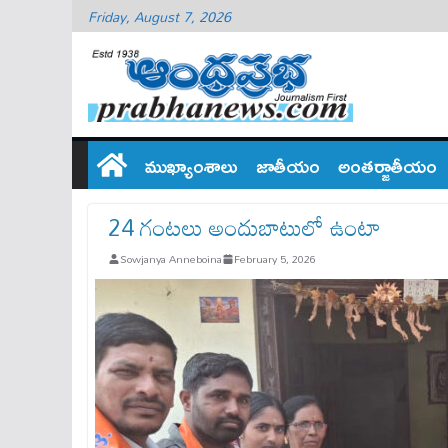
Friday, August 7, 2026
ముఖ్యాంశాలు
జాతీయం
అంతర్జాతీయం
24 గంటలు అందుబాటులో ఉంటా
Sowjanya Anneboina
February 5, 2026