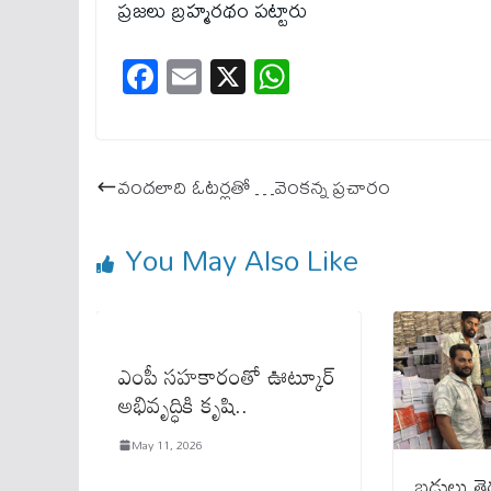
ప్రజలు బ్రహ్మరథం పట్టారు
Fa
E
X
W
ce
m
ha
bo
ail
ts
ok
A
వందలాది ఓటర్లతో …వెంకన్న ప్రచారం
pp
You May Also Like
ఎంపీ సహకారంతో ఊట్కూర్
అభివృద్ధికి కృషి..
May 11, 2026
బడులు తె