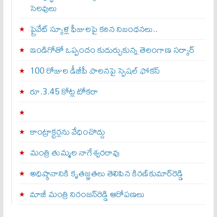
సెలవులు
ప్రైవేట్ స్కూళ్ల ఫీజులపై కఠిన నిబంధనలు..
ఇండిగోతో ఒప్పందం కుదుర్చుకున్న తెలంగాణ స‌ర్కార్
100 రోజుల డీజీపీ పాలనపై స్పెషల్ ఫోకస్
రూ.3.45 కోట్ల టోకరా
కాంట్రాక్టర్లను వేధించొద్దు
మంత్రి తుమ్మల నాగేశ్వరరావు
అధిష్ఠానానికి కృతజ్ఞతలు తెలిపిన కిరణ్‌కుమార్‌రెడ్డి
మాజీ మంత్రి నిరంజన్‌రెడ్డి ఆరోపణలు