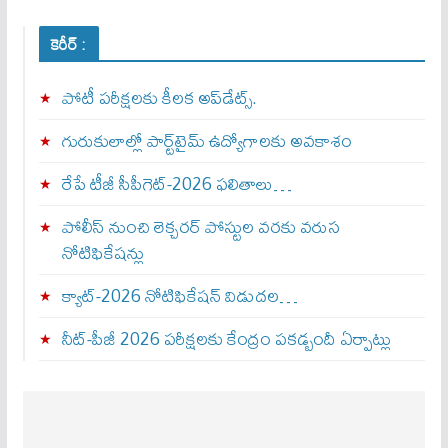
కెరీర్ :
పోటీ పరీక్షలకు కీలక అప్‌డేట్స్.
గురుకులాల్లో పార్ట్‌టైమ్ ఉద్యోగాలకు అవకాశం
రేపే టీజీ సీపీగెట్‌-2026 ఫలితాలు…
పోలీస్ నుంచి లెక్చరర్ పోస్టుల వరకు వరుస
నోటిఫికేషన్లు
క్యాట్-2026 నోటిఫికేషన్ విడుదల…
నీట్-పీజీ 2026 పరీక్షలకు కేంద్రం పకడ్బందీ ఏర్పాట్లు