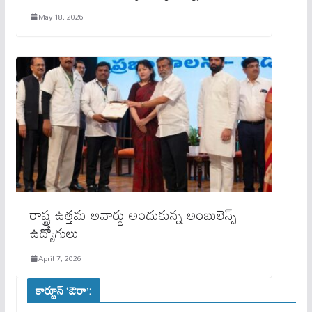
May 18, 2026
రాష్ట్ర ఉత్తమ అవార్డు అందుకున్న అంబులెన్స్
ఉద్యోగులు
April 7, 2026
కార్టూన్ ‘ఔరా’: