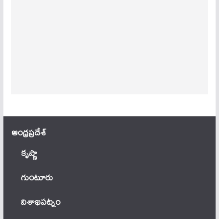
ఆంధ్ర‌ప్ర‌దేశ్
కృష్ణా
గుంటూరు
విశాఖపట్నం