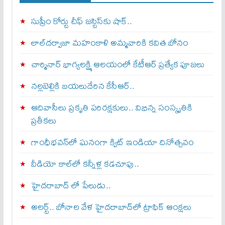
సుప్రీం కోర్టు చీఫ్ జస్టిస్⁭కు షాక్..
లాల్‌దర్వాజా మహంకాళి అమ్మవారికి కవిత బోనం
చార్మినార్‌ భాగ్యలక్ష్మి ఆలయంలో కేటీఆర్ ప్రత్యేక పూజలు
నల్లబెల్లికి బయలుదేరిన కేసీఆర్‌..
ఆదివాసీలు ప్రకృతి పరిరక్షకులు.. విభిన్న సంస్కృతికి
ప్రతీకలు
గాంధీభవన్‌లో ఘనంగా క్విట్‌ ఇండియా దినోత్సవం
వీడియో కాల్‌లో కన్నీళ్ల కడచూపు..
హైదరాబాద్ లో పేలుడు..
అలర్ట్‌.. బోనాల వేళ హైదరాబాద్‌లో ట్రాఫిక్‌ ఆంక్షలు