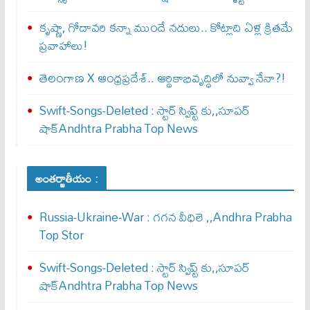
కృష్ణా, గోదావరి కన్నా ముందే నదులు.. కోట్లాది ఏళ్ల క్రితమే
ప్రవాహాలు!
తెలంగాణ X ఆంధ్రప్రదేశ్.. ఆర్థికాభివృద్ధిలో నువ్వా నేనా?!
Swift-Songs-Deleted : స్టార్ స్విప్ట్ కు,,సూప‌ర్
షాక్Andhtra Prabha Top News
అంతర్జాతీయం :
Russia-Ukraine-War : గ‌గ‌న వీధిలె ,,Andhra Prabha
Top Stor
Swift-Songs-Deleted : స్టార్ స్విప్ట్ కు,,సూప‌ర్
షాక్Andhtra Prabha Top News