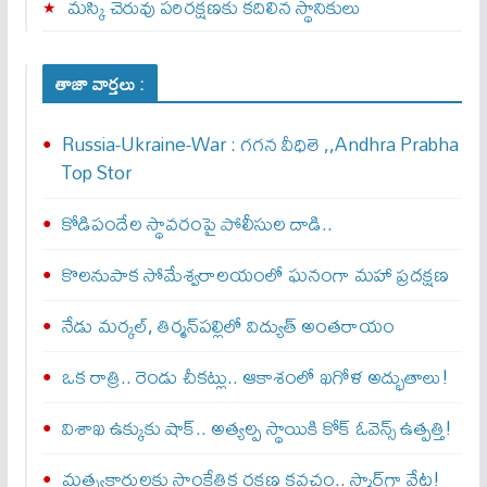
మస్కి చెరువు పరిరక్షణకు కదిలిన స్థానికులు
తాజా వార్తలు :
Russia-Ukraine-War : గ‌గ‌న వీధిలె ,,Andhra Prabha
Top Stor
కోడిపందేల స్థావరంపై పోలీసుల దాడి..
కొలనుపాక సోమేశ్వరాలయంలో ఘనంగా మహా ప్రదక్షణ
నేడు మర్కల్, తిర్మన్‌పల్లిలో విద్యుత్ అంతరాయం
ఒక రాత్రి.. రెండు చీకట్లు.. ఆకాశంలో ఖగోళ అద్భుతాలు!
విశాఖ ఉక్కుకు షాక్.. అత్యల్ప స్థాయికి కోక్ ఓవెన్స్ ఉత్పత్తి!
మత్స్యకారులకు సాంకేతిక రక్షణ కవచం.. స్మార్ట్‌గా వేట!