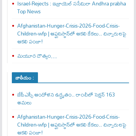
Israel-Rejects : ఇజ్రాయెల్ స‌సేమిరా Andhra prabha
Top News
Afghanistan-Hunger-Crisis-2026-Food-Crisis-
Children-wfp | ఆఫ్ఘనిస్థాన్‌లో ఆకలి కేకలు.. చిన్నారులపై
ఆకలి పంజా!
మయూర దౌత్యం…
జాతీయం :
జేపీఎస్సీ ఆందోళన ఉద్ధృతం.. రాంచీలో సెక్షన్‌ 163
అమలు
Afghanistan-Hunger-Crisis-2026-Food-Crisis-
Children-wfp | ఆఫ్ఘనిస్థాన్‌లో ఆకలి కేకలు.. చిన్నారులపై
ఆకలి పంజా!