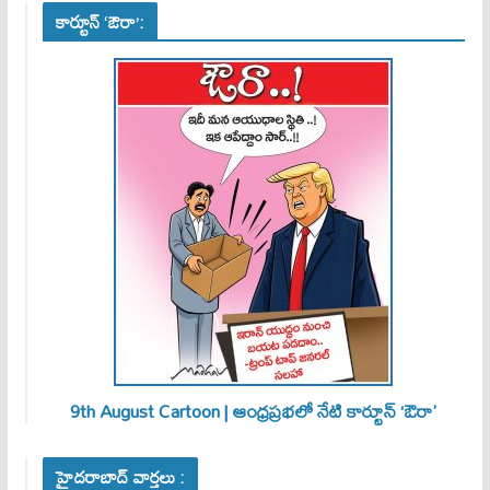
కార్టూన్ ‘ఔరా’:
9th August Cartoon | ఆంధ్రప్రభలో నేటి కార్టూన్ ‘ఔరా’
హైదరాబాద్ వార్తలు :