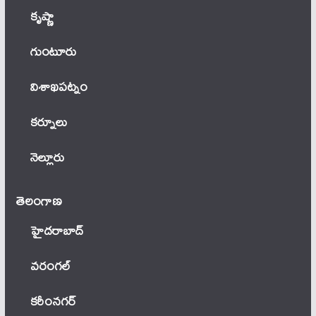
కృష్ణా
గుంటూరు
విశాఖపట్నం
కర్నూలు
నెల్లూరు
తెలంగాణ‌
హైదరాబాద్
వ‌రంగ‌ల్
కరీంనగర్