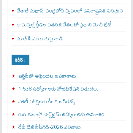
నేతాజీ సుభాష్ చంద్రబోస్ ద్వీపంలో ఉపరాష్ట్రపతి పర్యటన
కామన్వెల్త్‌ క్రీడల పతక విజేతలతో ప్రధాని మోదీ భేటీ
మాజీ సీఎం కారుపై దాడి..
కెరీర్ :
ఆర్టీసీలో అప్రెంటిస్‌ అవకాశాలు
1,538 ఉద్యోగాలకు నోటిఫికేషన్ విడుదల..
పోటీ పరీక్షలకు కీలక అప్‌డేట్స్.
గురుకులాల్లో పార్ట్‌టైమ్ ఉద్యోగాలకు అవకాశం
రేపే టీజీ సీపీగెట్‌-2026 ఫలితాలు…