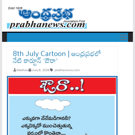
8th July Cartoon | ఆంధ్రప్రభలో
నేటి కార్టూన్ ‘ఔరా’
Madhav
July 8, 2026
prabhanews.com