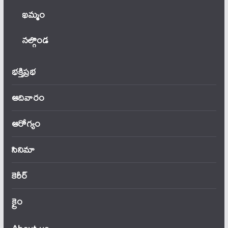
ఖ‌మ్మం
నల్గొండ
భక్తిప్రభ
ఆదివారం
ఆరోగ్యం
సినిమా
కెరీర్
క్రైం