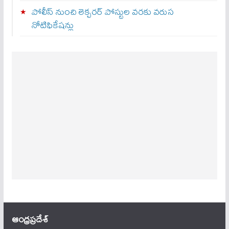
పోలీస్ నుంచి లెక్చరర్ పోస్టుల వరకు వరుస
నోటిఫికేషన్లు
ఆంధ్ర‌ప్ర‌దేశ్