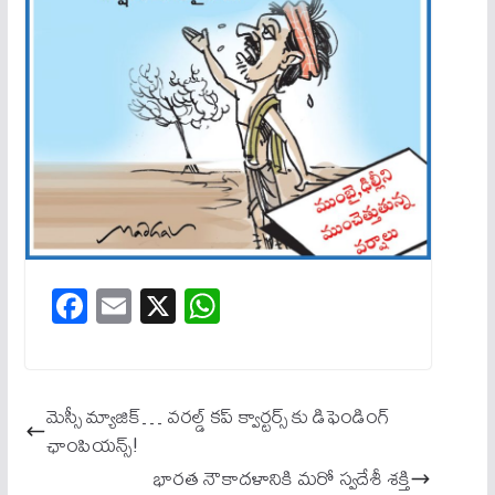
Fa
E
X
W
ce
m
ha
bo
ail
ts
ok
A
మెస్సీ మ్యాజిక్… వరల్డ్ కప్ క్వార్టర్స్ కు డిఫెండింగ్
pp
ఛాంపియన్స్!
భారత నౌకాదళానికి మరో స్వదేశీ శక్తి