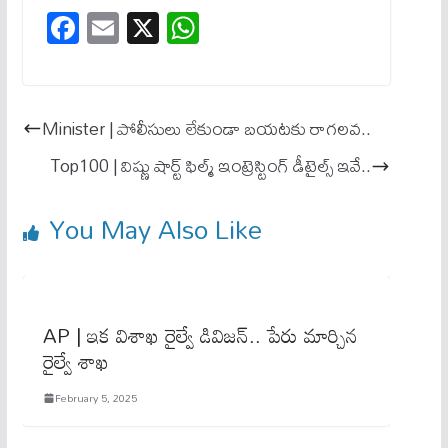
Fa
E
X
W
ce
m
ha
bo
ail
ts
ok
A
Minister | పోలీసులు లేకుండా బయటకు రాగలవ..
pp
Top100 | విష్ణు షార్ట్ ఫిల్మ్ ఇంట్రెస్టింగ్ డీటైల్స్ ఇవే..
You May Also Like
AP | ఇక విశాఖ రైల్వే డివిజ‌న్.. పేరు మార్చిన
రైల్వే శాఖ‌
February 5, 2025