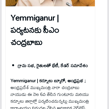
Yemmiganur |
పర్యటనకు సీఎం
చంద్రబాబు
గ్రామ సభ, రైతులతో భేటీ, కేడర్ సమావేశం
Yemmiganur | కర్నూలు బ్యూరో, ఆంధ్రప్రభ ;
ఆంధ్రప్రదేశ్ ముఖ్యమంత్రి నారా చంద్రబాబు
నాయుడు ఈ నెల 6వ తేదీన గుంటూరు మరియు
కర్నూలు జిల్లాల్లో పర్యటించనున్నట్లు ముఖ్యమంత్రి
కార్యాలయం విడుదల చేసిన అధికారిక వైర్‌లెస్