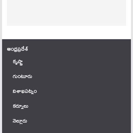
ఆంధ్ర‌ప్ర‌దేశ్
కృష్ణా
గుంటూరు
విశాఖపట్నం
కర్నూలు
నెల్లూరు