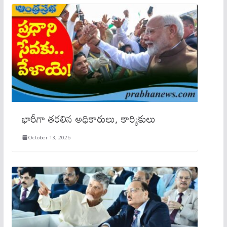
భారీగా తరలిన అధికారులు, కార్మికులు
October 13, 2025