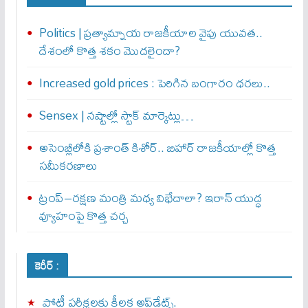
Politics | ప్రత్యామ్నాయ రాజకీయాల వైపు యువత..
దేశంలో కొత్త శకం మొదలైందా?
Increased gold prices : పెరిగిన బంగారం ధరలు..
Sensex | నష్టాల్లో స్టాక్ మార్కెట్లు…
అసెంబ్లీలోకి ప్రశాంత్ కిశోర్.. బిహార్ రాజకీయాల్లో కొత్త
సమీకరణాలు
ట్రంప్–రక్షణ మంత్రి మధ్య విభేదాలా? ఇరాన్ యుద్ధ
వ్యూహంపై కొత్త చర్చ
కెరీర్ :
పోటీ పరీక్షలకు కీలక అప్‌డేట్స్.