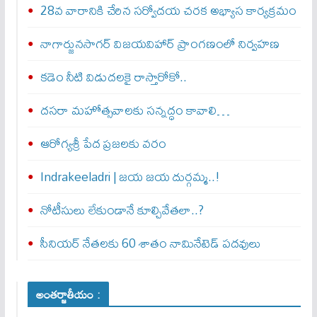
28వ వారానికి చేరిన సర్వోదయ చరక అభ్యాస కార్యక్రమం
నాగార్జునసాగర్ విజయవిహార్ ప్రాంగణంలో నిర్వహణ
కడెం నీటి విడుదలకై రాస్తారోకో..
దసరా మహోత్సవాలకు సన్నద్ధం కావాలి…
ఆరోగ్యశ్రీ పేద ప్రజలకు వరం
Indrakeeladri | జయ జయ దుర్గమ్మ..!
నోటీసులు లేకుండానే కూల్చివేతలా..?
సీనియర్ నేతలకు 60 శాతం నామినేటెడ్ పదవులు
అంతర్జాతీయం :