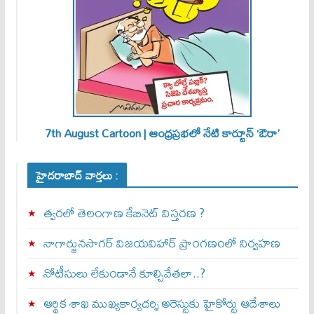
7th August Cartoon | ఆంధ్రప్రభలో నేటి కార్టూన్ ‘ఔరా’
హైదరాబాద్ వార్తలు :
త్వ‌ర‌లో తెలంగాణ కేబినెట్ విస్తరణ ?
నాగార్జునసాగర్ విజయవిహార్ ప్రాంగణంలో నిర్వహణ
నోటీసులు లేకుండానే కూల్చివేతలా..?
ఆర్థిక శాఖ ముఖ్యకార్యదర్శి అరెస్టుకు హైకోర్టు ఆదేశాలు