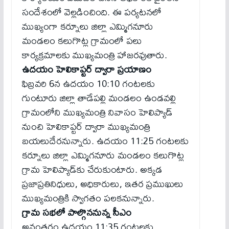
సందేశంలో వెల్లడించింది. ఈ పర్యటనలో
ముఖ్యంగా కర్నూలు జిల్లా ఎమ్మిగనూరు
మండలం కలుగొట్ల గ్రామంలో పలు
కార్యక్రమాలకు ముఖ్యమంత్రి హాజరవుతారు.
ఉదయం హెలికాప్టర్ ద్వారా ప్రయాణం
ఫిబ్రవరి 6న ఉదయం 10:10 గంటలకు
గుంటూరు జిల్లా తాడేపల్లి మండలం ఉండవల్లి
గ్రామంలోని ముఖ్యమంత్రి నివాసం హెలిప్యాడ్
నుంచి హెలికాప్టర్ ద్వారా ముఖ్యమంత్రి
బయలుదేరనున్నారు. ఉదయం 11:25 గంటలకు
కర్నూలు జిల్లా ఎమ్మిగనూరు మండలం కలుగొట్ల
గ్రామ హెలిప్యాడ్‌కు చేరుకుంటారు. అక్కడ
ప్రజాప్రతినిధులు, అధికారులు, ఇతర ప్రముఖులు
ముఖ్యమంత్రికి స్వాగతం పలకనున్నారు.
గ్రామ సభలో పాల్గొననున్న సీఎం
అనంతరం ఉదయం 11:35 గంటలకు