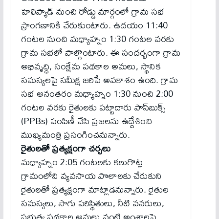
హెలిప్యాడ్ నుంచి రోడ్డు మార్గంలో గ్రామ సభ
ప్రాంగణానికి చేరుకుంటారు. ఉదయం 11:40
గంటల నుంచి మధ్యాహ్నం 1:30 గంటల వరకు
గ్రామ సభలో పాల్గొంటారు. ఈ సందర్భంగా గ్రామ
అభివృద్ధి, సంక్షేమ పథకాల అమలు, స్థానిక
సమస్యలపై సమీక్ష జరిపే అవకాశం ఉంది. గ్రామ
సభ అనంతరం మధ్యాహ్నం 1:30 నుంచి 2:00
గంటల వరకు రైతులకు పట్టాదారు పాస్‌బుక్స్
(PPBs) పంపిణీ చేసి ప్రజలను ఉద్దేశించి
ముఖ్యమంత్రి ప్రసంగించనున్నారు.
రైతులతో ప్రత్యక్షంగా చర్చలు
మధ్యాహ్నం 2:05 గంటలకు కలుగొట్ల
గ్రామంలోని వ్యవసాయ పొలాలకు చేరుకుని
రైతులతో ప్రత్యక్షంగా మాట్లాడనున్నారు. రైతుల
సమస్యలు, సాగు పరిస్థితులు, నీటి వనరులు,
ప్రభుత్వ పథకాల అమలు వంటి అంశాలపై