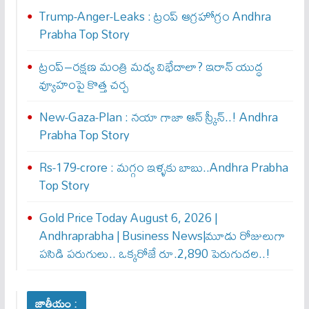
Trump-Anger-Leaks : ట్రంప్ ఆగ్ర‌హోగ్రం Andhra
Prabha Top Story
ట్రంప్–రక్షణ మంత్రి మధ్య విభేదాలా? ఇరాన్ యుద్ధ
వ్యూహంపై కొత్త చర్చ
New-Gaza-Plan : న‌యా గాజా ఆన్ స్క్రీన్‌..! Andhra
Prabha Top Story
Rs-179-crore : మ‌గ్గం ఇళ్ళ‌కు బాబు..Andhra Prabha
Top Story
Gold Price Today August 6, 2026 |
Andhraprabha | Business News|మూడు రోజులుగా
పసిడి పరుగులు.. ఒక్కరోజే రూ.2,890 పెరుగుద‌ల‌..!
జాతీయం :