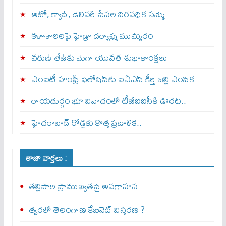
ఆటో, క్యాబ్, డెలివరీ సేవల నిరవధిక సమ్మె
కళాశాలలపై హైడ్రా దర్యాప్తు ముమ్మరం
వరుణ్ తేజ్‌కు మెగా యువత శుభాకాంక్షలు
ఎంఐటీ హంఫ్రీ ఫెలోషిప్‌కు ఐఏఎస్ కీర్తి జల్లి ఎంపిక
రాయదుర్గం భూ వివాదంలో టీజీఐఐసీకి ఊరట..
హైదరాబాద్ రోడ్లకు కొత్త ప్రణాళిక..
తాజా వార్తలు :
తల్లిపాల ప్రాముఖ్యతపై అవగాహన
త్వ‌ర‌లో తెలంగాణ కేబినెట్ విస్తరణ ?