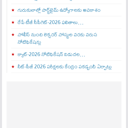
గురుకులాల్లో పార్ట్‌టైమ్ ఉద్యోగాలకు అవకాశం
రేపే టీజీ సీపీగెట్‌-2026 ఫలితాలు…
పోలీస్ నుంచి లెక్చరర్ పోస్టుల వరకు వరుస
నోటిఫికేషన్లు
క్యాట్-2026 నోటిఫికేషన్ విడుదల…
నీట్-పీజీ 2026 పరీక్షలకు కేంద్రం పకడ్బందీ ఏర్పాట్లు