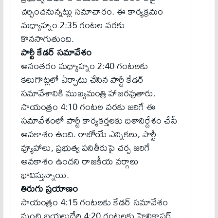
చర్చించనున్నట్లు సమాచారం. ఈ కార్యక్రమం
మధ్యాహ్నం 2:35 గంటల వరకు
కొనసాగుతుంది.
పార్టీ కేడర్ సమావేశం
అనంతరం మధ్యాహ్నం 2:40 గంటలకు
కలుగొట్లలో ఏర్పాటు చేసిన పార్టీ కేడర్
సమావేశానికి ముఖ్యమంత్రి హాజరవుతారు.
సాయంత్రం 4:10 గంటల వరకు జరిగే ఈ
సమావేశంలో పార్టీ కార్యకర్తలకు దిశానిర్దేశం చేసే
అవకాశం ఉంది. రాబోయే ఎన్నికలు, పార్టీ
వ్యూహాలు, ప్రభుత్వ పనితీరుపై చర్చ జరిగే
అవకాశం ఉందని రాజకీయ వర్గాలు
భావిస్తున్నాయి.
తిరుగు ప్రయాణం
సాయంత్రం 4:15 గంటలకు కేడర్ సమావేశం
నుంచి బయలుదేరి 4:20 గంటలకు హెలికాప్టర్