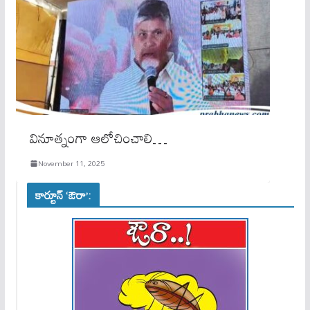
వినూత్నంగా ఆలోచించాలి…
November 11, 2025
కార్టూన్ ‘ఔరా’: