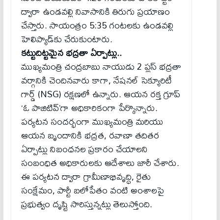
ద్వారా ఉండవల్లి నివాసానికి తిరుగు ప్రయాణం
చేస్తారు. సాయంత్రం 5:35 గంటలకు ఉండవల్లి
హెలిప్యాడ్‌కు చేరుకుంటారు.
కట్టుదిట్టమైన భద్రతా ఏర్పాట్లు..
ముఖ్యమంత్రి చంద్రబాబు నాయుడు 2 ప్లస్ భద్రతా
వర్గానికి చెందినవారు కాగా, నేషనల్ సెక్యూరిటీ
గార్డ్ (NSG) రక్షణలో ఉన్నారు. ఆయన రక్త గ్రూప్
‘ఓ పాజిటివ్’గా అధికారికంగా పేర్కొన్నారు.
పర్యటన సందర్భంగా ముఖ్యమంత్రి మరియు
ఆయన బృందానికి భద్రత, రవాణా తదితర
ఏర్పాట్లు నిబంధనల ప్రకారం చేయాలని
సంబంధిత అధికారులకు ఆదేశాలు జారీ చేశారు.
ఈ పర్యటన ద్వారా గ్రామీణాభివృద్ధి, రైతు
సంక్షేమం, పార్టీ బలోపేతం వంటి అంశాలపై
ప్రభుత్వం దృష్టి సారిస్తున్నట్లు తెలుస్తోంది.