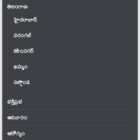
తెలంగాణ‌
హైదరాబాద్
వ‌రంగ‌ల్
కరీంనగర్
ఖ‌మ్మం
నల్గొండ
భక్తిప్రభ
ఆదివారం
ఆరోగ్యం