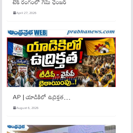
టెక్ రంగంలో గేమ్ ఛేంజర్
April 27, 2026
AP | యాడికిలో ఉద్రిక్తత…
August 6, 2026