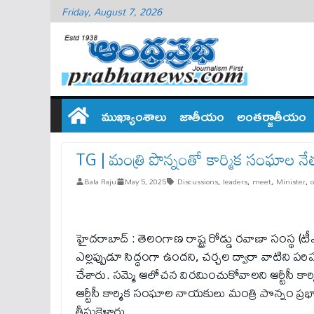
Friday, August 7, 2026
ముఖ్యాంశాలు
జాతీయం
అంతర్జాతీయం
TG | మంత్రి పొన్నంతో కార్మిక సంఘాల నే
Bala Raju
May 5, 2025
Discussions
,
leaders
,
meet
,
Minister
,
o
హైదరాబాద్ : తెలంగాణ రాష్ట్ర రోడ్డు రవాణా సంస్థ (టీ
ఎల్లప్పుడూ సిద్ధంగా ఉందని, చర్చల ద్వారా వాటిని పర
చేశారు. సమ్మె ఆలోచన విరమించుకోవాలని ఆర్టీసీ క
ఆర్టీసీ కార్మిక సంఘాల నాయకులు మంత్రి పొన్నం ప్ర
తీసుకెళ్లారు.