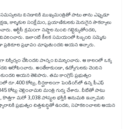
ుల సమస్యలను వినడానికి ముఖ్యమంత్రితో పాటు తాను ఎప్పుడూ
ణ, కార్మికుల సంక్షేమం, ప్రయాణికులకు మెరుగైన సౌకర్యాలు
ారు. ఆర్టీసీ క్రమంగా నష్టాల నుంచి గట్టెక్కుతోందని,
వివరించారు. ఇలాంటి కీలక సమయంలో సిబ్బంది సమ్మెకు
 కూడా ప్రతికూల ప్రభావం చూపుతుందని ఆయన అన్నారు.
ిగా నిర్వీర్యం చేసిందని పొన్నం విమర్శించారు. ఆ కాలంలో ఒక్క
వ్వలేదని ఆరోపించారు. అంతేకాకుండా, ఉద్యోగులకు చెందిన
డుకుందని ఆయన తెలిపారు. తమ కాంగ్రెస్ ప్రభుత్వం
లో రూ.400 కోట్లు, దీర్ఘకాలంగా పెండింగ్‌లో ఉన్న పీఎఫ్
కోట్లు చెల్లించామని మంత్రి గుర్తు చేశారు. వీటితో పాటు
 కొత్తగా మరో 3,038 పోస్టుల భర్తీకి అనుమతి ఇచ్చామని
కారానికి ప్రభుత్వం చిత్తశుద్ధితో ఉందని, సహకరించాలని ఆయన