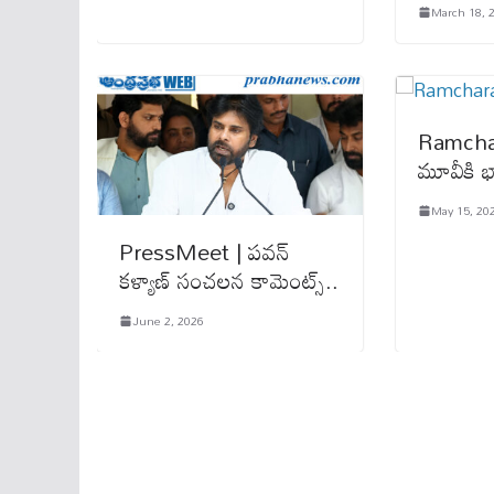
March 18, 
Ramchara
మూవీకి భ
May 15, 20
PressMeet | పవన్
కళ్యాణ్ సంచలన కామెంట్స్..
June 2, 2026