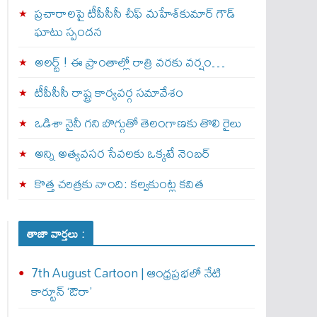
ప్రచారాలపై టీపీసీసీ చీఫ్ మహేశ్‌కుమార్ గౌడ్
ఘాటు స్పందన
అల‌ర్ట్ ! ఈ ప్రాంతాల్లో రాత్రి వరకు వర్షం…
టీపీసీసీ రాష్ట్ర కార్యవర్గ సమావేశం
ఒడిశా నైనీ గని బొగ్గుతో తెలంగాణకు తొలి రైలు
అన్ని అత్యవసర సేవలకు ఒక్క‌టే నెంబ‌ర్‌
కొత్త చరిత్రకు నాంది: క‌ల్వ‌కుంట్ల కవిత
తాజా వార్తలు :
7th August Cartoon | ఆంధ్రప్రభలో నేటి
కార్టూన్ ‘ఔరా’