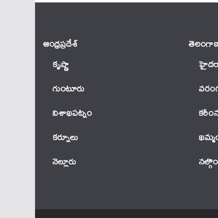
ఆంధ్ర‌ప్ర‌దేశ్
తెలంగాణ
కృష్ణా
హైదర
గుంటూరు
వ‌రంగ
విశాఖపట్నం
కరీం
కర్నూలు
ఖ‌మ్మ
నెల్లూరు
నల్గొ