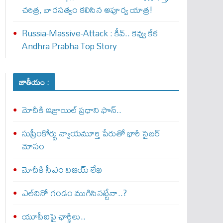
చరిత్ర, వారసత్వం కలిసిన అపూర్వ యాత్ర!
Russia-Massive-Attack : కీవ్‌.. కెవ్వు కేక‌
Andhra Prabha Top Story
జాతీయం :
మోదీకి ఇజ్రాయిల్ ప్ర‌ధాని ఫొన్..
సుప్రీంకోర్టు న్యాయమూర్తి పేరుతో భారీ సైబర్
మోసం
మోదీకి సీఎం విజయ్ లేఖ
ఎల్‌నినో గండం ముగిసినట్టేనా..?
యూపీఐపై ఛార్జీలు..