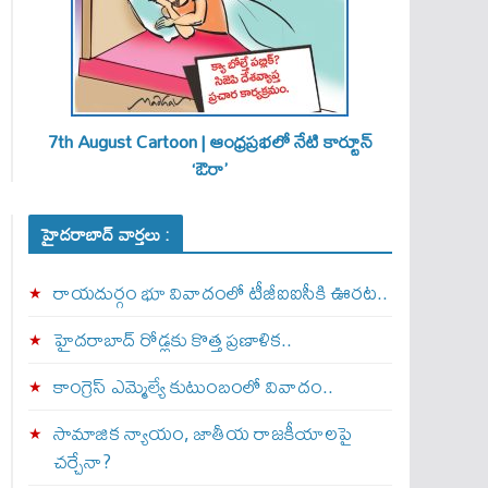
7th August Cartoon | ఆంధ్రప్రభలో నేటి కార్టూన్
‘ఔరా’
హైదరాబాద్ వార్తలు :
రాయదుర్గం భూ వివాదంలో టీజీఐఐసీకి ఊరట..
హైదరాబాద్ రోడ్లకు కొత్త ప్రణాళిక..
కాంగ్రెస్ ఎమ్మెల్యే కుటుంబంలో వివాదం..
సామాజిక న్యాయం, జాతీయ రాజకీయాలపై
చర్చేనా?