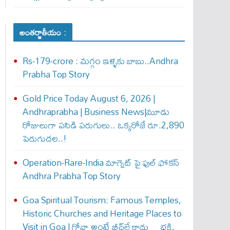
అంతర్జాతీయం :
Rs-179-crore : మ‌గ్గం ఇళ్ళ‌కు బాబు..Andhra
Prabha Top Story
Gold Price Today August 6, 2026 |
Andhraprabha | Business News|మూడు
రోజులుగా పసిడి పరుగులు.. ఒక్కరోజే రూ.2,890
పెరుగుద‌ల‌..!
Operation-Rare-India మాగ్నెట్ పై ఫుల్ ఫోక‌స్
Andhra Prabha Top Story
Goa Spiritual Tourism: Famous Temples,
Historic Churches and Heritage Places to
Visit in Goa | గోవా అంటే బీచ్‌లే కాదు… భక్తి,