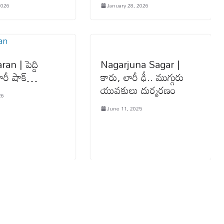
2026
January 28, 2026
n | పెద్ది
Nagarjuna Sagar |
ారీ షాక్…
కారు, లారీ ఢీ.. ముగ్గురు
యువ‌కులు దుర్మ‌ర‌ణం
26
June 11, 2025