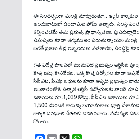
ఈ సందర్భంగా మంత్రి మాట్లాడుతూ.. ఆర్టీసీ కార్మిక
అందుబాటులో ఉంటామని హామీ ఇచ్చారు. సంస్థ పరిరక్ష
కల్పించడమే తమ ప్రభుత్వ ప్రాధాన్యతలని పునరుద్ఘాటించ
సమస్యలు కూడా తగ్గుముఖం పడుతున్నాయని మంత్రి 
దిగితే ప్రజలు తీవ్ర ఇబ్బందులు పడతారని, సంస్థపై
గత పదేళ్ల పాలనలో మునుపటి ప్రభుత్వం ఆర్టీసీని పూర్త
కొత్త బస్సు కొనలేదని, ఒక్క కొత్త ఉద్యోగం కూడా ఇ
సీసీఎస్, పీఎఫ్ నిధులను కూడా అప్పటి ప్రభుత్వం వా
అధికారంలోకి వచ్చాక ఆర్టీసీ ఉద్యోగులకు బాండ్ రూపం
బకాయిలు రూ.1,039 కోట్లు, సీసీఎస్ బకాయిలు రూ.345 
1,500 మందికి కారుణ్య నియామకాలు పూర్తి చేశామని,
కార్మిక సంఘాల నేతలకు వివరించారు. సమస్యల పరిష్
కోరారు.