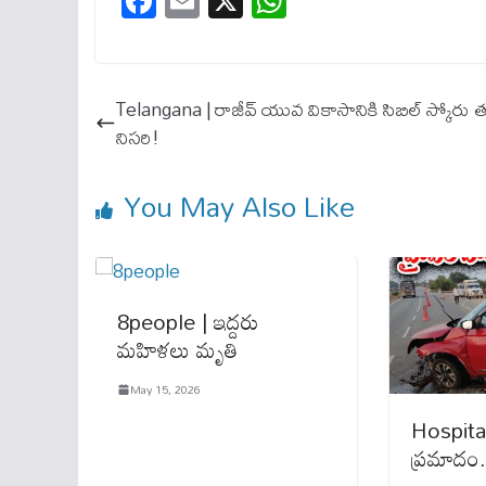
Fa
E
X
W
ce
m
ha
bo
ail
ts
ok
A
Telangana | రాజీవ్ యువ వికాసానికి సిబిల్ స్కోరు త
pp
నిసరి!
You May Also Like
8people | ఇద్దరు
మహిళలు మృతి
May 15, 2026
Hospital 
ప్రమాదం.