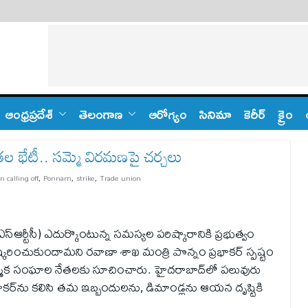
ఆంధ్ర‌ప్ర‌దేశ్
తెలంగాణ‌
ఆరోగ్యం
సినిమా
కెరీర్
క్రైం
తల భేటీ.. సమ్మె విరమణపై చర్చలు
n calling off
,
Ponnam
,
strike
,
Trade union
ఎస్ఆర్టీసీ) ఎదుర్కొంటున్న సమస్యల పరిష్కారానికి ప్రభుత్వం
ిష్కరించుకుందామని రవాణా శాఖ మంత్రి పొన్నం ప్రభాకర్ స్పష్టం
ార్మిక సంఘాల నేతలకు సూచించారు. హైదరాబాద్‌లో పలువురు
భాకర్‌ను కలిసి తమ ఇబ్బందులను, డిమాండ్లను ఆయన దృష్టికి