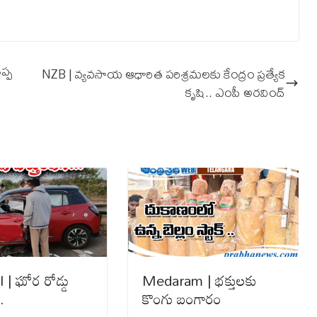
ప్ప
NZB | వ్యవసాయ ఆధారిత పరిశ్రమలకు కేంద్రం ప్రత్యేక
కృషి.. ఎంపీ అరవింద్
| ఘోర‌ రోడ్డు
Medaram | భక్తులకు
.
కొంగు బంగారం