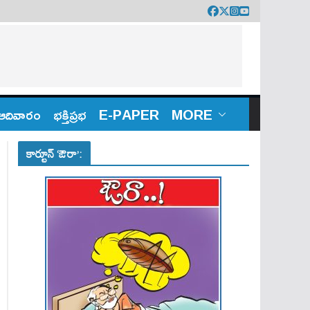
ఆదివారం
భక్తిప్రభ
E-PAPER
MORE
కార్టూన్ ‘ఔరా’: