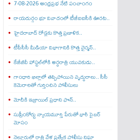
7-08-2026 ఆంధ్రప్రభ నేటి పంచాంగం
రాయదుర్గం భూ వివాదంలో టీజీఐఐసీకి ఊరట..
హైదరాబాద్ రోడ్లకు కొత్త ప్రణాళిక..
టీపీసీసీ మీడియా విభాగానికి కొత్త చైర్మన్..
కేజీబీవీ హాస్టల్‌లోకి అర్ధరాత్రి యువకుడు..
గాంధారి ఖిల్లాలో తప్పిపోయిన వృద్ధురాలు.. సీసీ
కెమెరాలతో గుర్తించిన పోలీసులు
మోదీకి ఇజ్రాయిల్ ప్ర‌ధాని ఫొన్..
సుప్రీంకోర్టు న్యాయమూర్తి పేరుతో భారీ సైబర్
మోసం
నెల్లూరులో రాత్రి వేళ ప్రత్యేక పోలీసు నిఘా