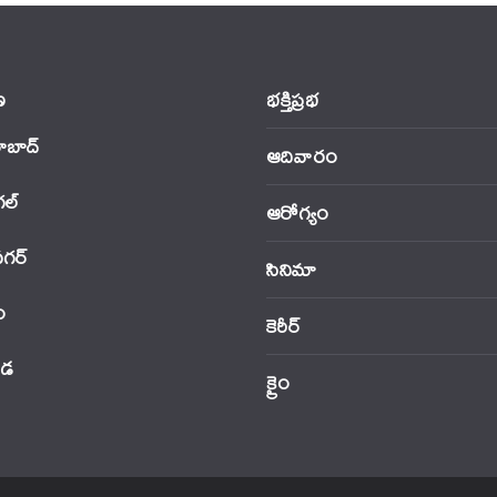
‌
భక్తిప్రభ
ాబాద్
ఆదివారం
‌ల్
ఆరోగ్యం
నగర్
సినిమా
ం
కెరీర్
ండ
క్రైం