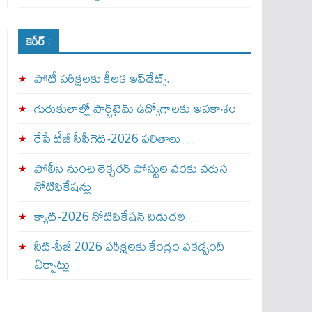
కెరీర్ :
పోటీ పరీక్షలకు కీలక అప్‌డేట్స్.
గురుకులాల్లో పార్ట్‌టైమ్ ఉద్యోగాలకు అవకాశం
రేపే టీజీ సీపీగెట్‌-2026 ఫలితాలు…
పోలీస్ నుంచి లెక్చరర్ పోస్టుల వరకు వరుస
నోటిఫికేషన్లు
క్యాట్-2026 నోటిఫికేషన్ విడుదల…
నీట్-పీజీ 2026 పరీక్షలకు కేంద్రం పకడ్బందీ
ఏర్పాట్లు