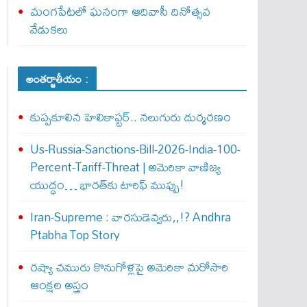
మంగపేటలో ఘనంగా ఆదివాసీ దినోత్సవ
వేడుకలు
అంతర్జాతీయం :
కుప్పకూలిన హెలికాప్టర్‌.. నలుగురు దుర్మరణం
Us-Russia-Sanctions-Bill-2026-India-100-
Percent-Tariff-Threat | అమెరికా వాణిజ్య
యుద్ధం… భారత్‌కు టారిఫ్ ముప్పు!
Iran-Supreme : వార‌సుడెవ్వ‌రు,,!? Andhra
Ptabha Top Story
రష్యా చమురు కొనుగోళ్లపై అమెరికా మరోసారి
ఆంక్షల అస్త్రం