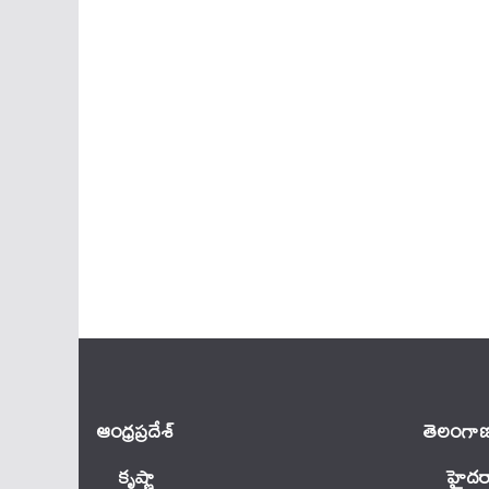
ఆంధ్ర‌ప్ర‌దేశ్
తెలంగాణ
కృష్ణా
హైదర