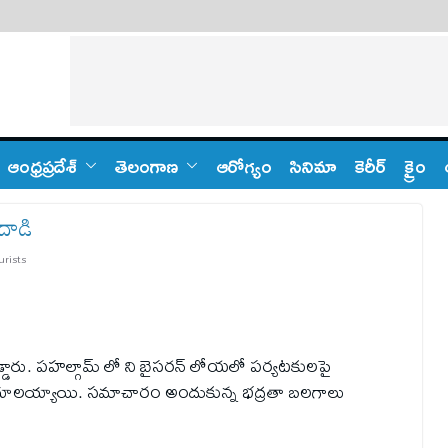
ఆంధ్ర‌ప్ర‌దేశ్
తెలంగాణ‌
ఆరోగ్యం
సినిమా
కెరీర్
క్రైం
దాడి
urists
గబడ్డారు. పహల్గామ్ లో ని బైసరన్ లోయలో పర్యటకులపై
 గాయాలయ్యాయి. సమాచారం అందుకున్న భద్రతా బలగాలు