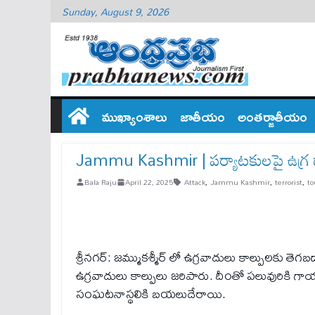
Sunday, August 9, 2026
ముఖ్యాంశాలు
జాతీయం
అంతర్జాతీయం
Jammu Kashmir | పర్యాటకులపై ఉగ్ర 
Bala Raju
April 22, 2025
Attack
,
Jammu Kashmir
,
terrorist
,
to
శ్రీనగర్: జమ్ముకశ్మీర్ లో ఉగ్రవాదులు కాల్పులకు తె
ఉగ్రవాదులు కాల్పులు జరిపారు. దీంతో పలువురికి
సంఘటనాస్థలికి బయలుదేరాయి.