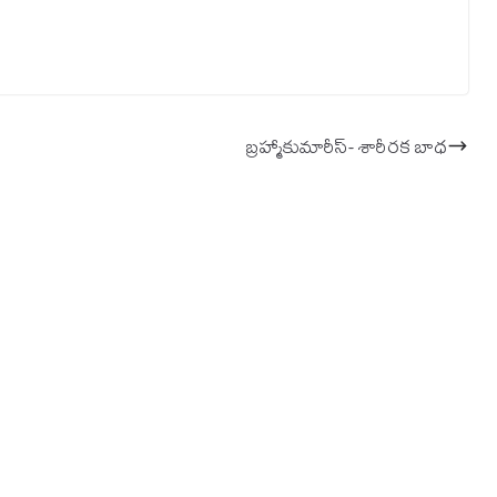
బ్రహ్మాకుమారీస్‌- శారీరక బాధ