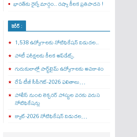
భారత్‌కు రైల్వే మార్గం.. రష్యా కీలక ప్రతిపాదన !
కెరీర్ :
1,538 ఉద్యోగాలకు నోటిఫికేషన్ విడుదల..
పోటీ పరీక్షలకు కీలక అప్‌డేట్స్.
గురుకులాల్లో పార్ట్‌టైమ్ ఉద్యోగాలకు అవకాశం
రేపే టీజీ సీపీగెట్‌-2026 ఫలితాలు…
పోలీస్ నుంచి లెక్చరర్ పోస్టుల వరకు వరుస
నోటిఫికేషన్లు
క్యాట్-2026 నోటిఫికేషన్ విడుదల…