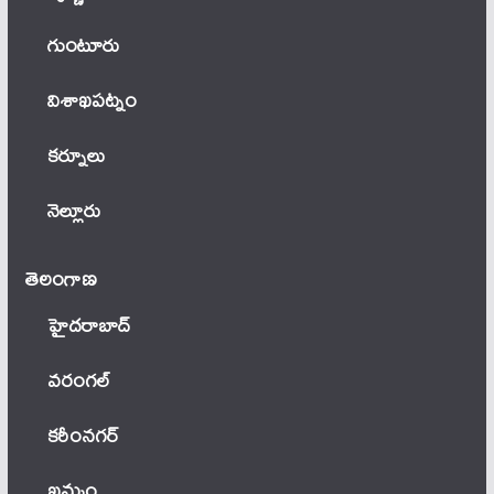
గుంటూరు
విశాఖపట్నం
కర్నూలు
నెల్లూరు
తెలంగాణ‌
హైదరాబాద్
వ‌రంగ‌ల్
కరీంనగర్
ఖ‌మ్మం