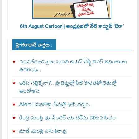
6th August Cartoon | ఆంధ్రప్రభలో నేటి కార్టూన్ ‘ఔరా’
హైదరాబాద్ వార్తలు :
చంచల్‌గూడ జైలు నుంచి ఉమెన్ సేఫ్టీ వింగ్ అధికారులు
తరలింపు..
ఖరీఫ్ గట్టెక్కేనా?.. ప్రాజెక్టుల్లో నీటి కొరతతో రైతుల్లో
ఆందోళన
Alert | మ‌రికొద్ది సేప‌ట్లో భారీ వ‌ర్షం..
కేంద్ర మంత్రి భూపేందర్ యాదవ్‌ను కలిసిన సీఎం
మాజీ మంత్రి హరీశ్‌రావు