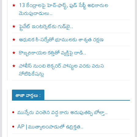
13 కేంద్రాలపై హెచ్-ఫాస్ట్, ఫుడ్ సేఫ్టీ అధికారుల
మెరుపుదాడులు..
ప్రైవేట్‌ ఇంటర్నెట్‌కు గుడ్‌బై..
ఆధునిక రీ-సర్వేతో భూములకు శాశ్వత రక్షణ
కొబ్బరికాయల కత్తితో వ్యక్తిపై దాడి..
పోలీస్ నుంచి లెక్చరర్ పోస్టుల వరకు వరుస
నోటిఫికేషన్లు
తాజా వార్తలు :
మున్నేరు వంతెన వద్ద కారు అదుపుతప్పి బోల్తా..
AP | ముత్యాలంపాడులో ఉద్రిక్తత..