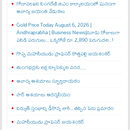
గోదావరిఖని సింగరేణి జిఎం కార్యాలయంలో ఘనంగా
ఆచార్య జయంతి వేడుకలు
Gold Price Today August 6, 2026 |
Andhraprabha | Business News|మూడు రోజులుగా
పసిడి పరుగులు.. ఒక్కరోజే రూ.2,890 పెరుగుద‌ల‌..!
గొప్ప మహనీయుడు ప్రొఫెసర్ కొత్తపల్లి జయశంకర్
తుంగభద్రకు లక్ష క్యూసెక్కుల వరద…
ఆచార్య ఆశయాలు స్ఫూర్తిదాయకం
సార్ ఆశయాలు ఆదర్శనీయం
విద్యుత్ స్తంభాన్ని ఢీకొన్న లారీ.. తప్పిన పెను ప్రమాదం
మహనీయుడు ప్రొఫెసర్ జయశంకర్