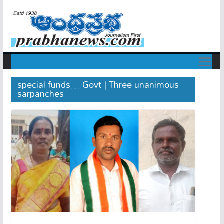
special funds… Govt | Three unanimous
sarpanches