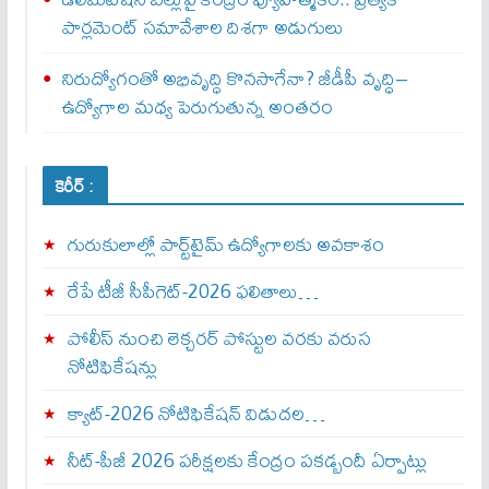
పార్లమెంట్ సమావేశాల దిశగా అడుగులు
నిరుద్యోగంతో అభివృద్ధి కొనసాగేనా? జీడీపీ వృద్ధి–
ఉద్యోగాల మధ్య పెరుగుతున్న అంతరం
కెరీర్ :
గురుకులాల్లో పార్ట్‌టైమ్ ఉద్యోగాలకు అవకాశం
రేపే టీజీ సీపీగెట్‌-2026 ఫలితాలు…
పోలీస్ నుంచి లెక్చరర్ పోస్టుల వరకు వరుస
నోటిఫికేషన్లు
క్యాట్-2026 నోటిఫికేషన్ విడుదల…
నీట్-పీజీ 2026 పరీక్షలకు కేంద్రం పకడ్బందీ ఏర్పాట్లు