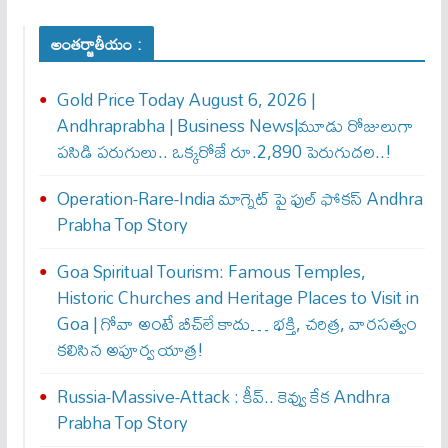
అంతర్జాతీయం :
Gold Price Today August 6, 2026 |
Andhraprabha | Business News|మూడు రోజులుగా
పసిడి పరుగులు.. ఒక్కరోజే రూ.2,890 పెరుగుద‌ల‌..!
Operation-Rare-India మాగ్నెట్ పై ఫుల్ ఫోక‌స్ Andhra
Prabha Top Story
Goa Spiritual Tourism: Famous Temples,
Historic Churches and Heritage Places to Visit in
Goa | గోవా అంటే బీచ్‌లే కాదు… భక్తి, చరిత్ర, వారసత్వం
కలిసిన అపూర్వ యాత్ర!
Russia-Massive-Attack : కీవ్‌.. కెవ్వు కేక‌ Andhra
Prabha Top Story