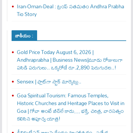
Iran-Oman-Deal : ట్రంప్ స‌త‌మ‌తం Andhra Prabha
Tio Story
జాతీయం :
Gold Price Today August 6, 2026 |
Andhraprabha | Business News|మూడు రోజులుగా
పసిడి పరుగులు.. ఒక్కరోజే రూ.2,890 పెరుగుద‌ల‌..!
Sensex | ఫ్లాట్‌గా స్టాక్ మార్కెట్లు..
Goa Spiritual Tourism: Famous Temples,
Historic Churches and Heritage Places to Visit in
Goa | గోవా అంటే బీచ్‌లే కాదు… భక్తి, చరిత్ర, వారసత్వం
కలిసిన అపూర్వ యాత్ర!
డీలిమిటేషన్ బిల్లుపై కేంద్రం వ్యూహాత్మకం.. ప్రత్యేక