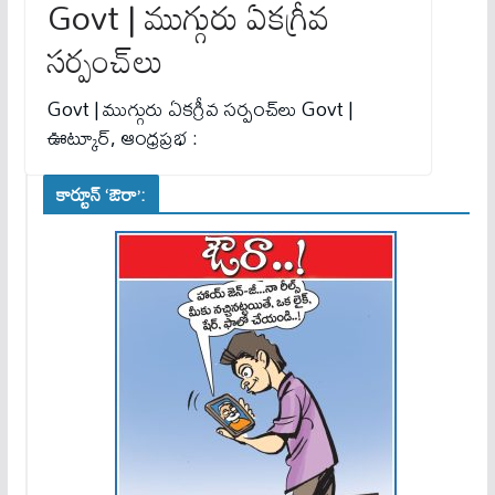
Govt | ముగ్గురు ఏకగ్రీవ
సర్పంచ్‌లు
Govt | ముగ్గురు ఏకగ్రీవ సర్పంచ్‌లు Govt |
ఊట్కూర్, ఆంధ్రప్రభ :
కార్టూన్ ‘ఔరా’: