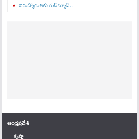
నిరుద్యోగులకు గుడ్‌న్యూస్..
ఆంధ్ర‌ప్ర‌దేశ్
కృష్ణా