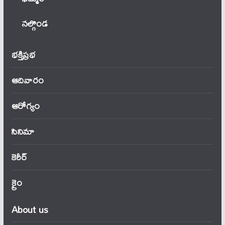
నల్గొండ
భక్తిప్రభ
ఆదివారం
ఆరోగ్యం
సినిమా
కెరీర్
క్రైం
About us