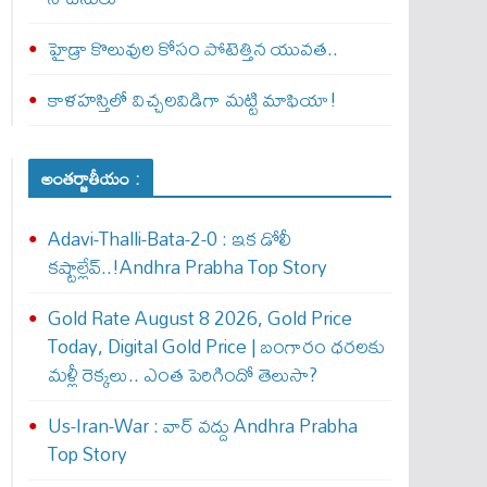
హైడ్రా కొలువుల కోసం పోటెత్తిన యువత..
​కాళహస్తిలో విచ్చలవిడిగా మట్టి మాఫియా!
అంతర్జాతీయం :
Adavi-Thalli-Bata-2-0 : ఇక డోలీ
క‌ష్టాల్లేవ్..!Andhra Prabha Top Story
Gold Rate August 8 2026, Gold Price
Today, Digital Gold Price | బంగారం ధరలకు
మళ్లీ రెక్కలు.. ఎంత పెరిగిందో తెలుసా?
Us-Iran-War : వార్ వ‌ద్దు Andhra Prabha
Top Story