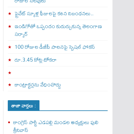
రోజుల సెలవులు
ప్రైవేట్ స్కూళ్ల ఫీజులపై కఠిన నిబంధనలు..
ఇండిగోతో ఒప్పందం కుదుర్చుకున్న తెలంగాణ
స‌ర్కార్
100 రోజుల డీజీపీ పాలనపై స్పెషల్ ఫోకస్
రూ.3.45 కోట్ల టోకరా
కాంట్రాక్టర్లను వేధించొద్దు
తాజా వార్తలు :
కాంగ్రెస్ పార్టీ ఎడపల్లి మండల అధ్యక్షులు పులి
శ్రీనివాస్