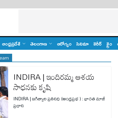
ఆంధ్ర‌ప్ర‌దేశ్
తెలంగాణ‌
ఆరోగ్యం
సినిమా
కెరీర్
క్రైం
dream
INDIRA | ఇందిరమ్మ ఆశయ
సాధనకు కృషి
INDIRA | జగిత్యాల ప్రతినిధి (ఆంధ్రప్రభ ) : భారత మాజీ
ప్రధాని