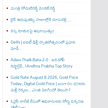
మంత్రి కోమటిరెడ్డి వెంక‌ట్‌రెడ్డి
బైక్‌ అదుపుతప్పి పొలాల్లోకి దూసుకెళ్లి…
కన్న కూతురిపై అఘాయిత్యం
Delhi | ఐఐటీ ఢిల్లీ స్నాతకోత్సవంలో ప్రధాని
మోడీ..
Adavi-Thalli-Bata-2-0 : ఇక డోలీ
క‌ష్టాల్లేవ్..!Andhra Prabha Top Story
Gold Rate August 8 2026, Gold Price
Today, Digital Gold Price | బంగారం ధరలకు
మళ్లీ రెక్కలు.. ఎంత పెరిగిందో తెలుసా?
ఓవైసీ కాలేజీ కేసులో అధికారులకు కోర్టు ధిక్కరణ
నోటీసులు