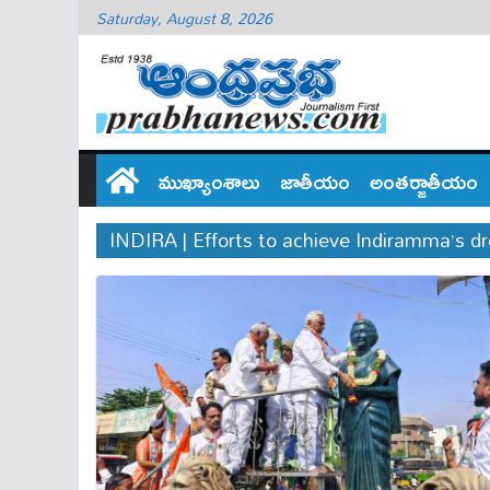
Saturday, August 8, 2026
ముఖ్యాంశాలు
జాతీయం
అంతర్జాతీయం
INDIRA | Efforts to achieve Indiramma’s 