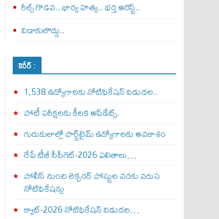
రీల్స్ గొడవ.. భార్య హత్య.. భర్త అరెస్ట్..
విడాకులొద్దు..
కెరీర్ :
1,538 ఉద్యోగాలకు నోటిఫికేషన్ విడుదల..
పోటీ పరీక్షలకు కీలక అప్‌డేట్స్.
గురుకులాల్లో పార్ట్‌టైమ్ ఉద్యోగాలకు అవకాశం
రేపే టీజీ సీపీగెట్‌-2026 ఫలితాలు…
పోలీస్ నుంచి లెక్చరర్ పోస్టుల వరకు వరుస
నోటిఫికేషన్లు
క్యాట్-2026 నోటిఫికేషన్ విడుదల…