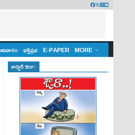
ఆదివారం
భక్తిప్రభ
E-PAPER
MORE
కార్టూన్ ‘ఔరా’: