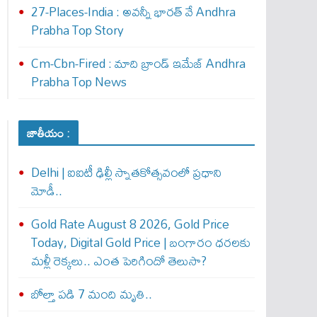
27-Places-India : అవ‌న్నీ భార‌త్ వే Andhra
Prabha Top Story
Cm-Cbn-Fired : మాది బ్రాండ్ ఇమేజ్ Andhra
Prabha Top News
జాతీయం :
Delhi | ఐఐటీ ఢిల్లీ స్నాతకోత్సవంలో ప్రధాని
మోడీ..
Gold Rate August 8 2026, Gold Price
Today, Digital Gold Price | బంగారం ధరలకు
మళ్లీ రెక్కలు.. ఎంత పెరిగిందో తెలుసా?
బోల్తా పడి 7 మంది మృతి..