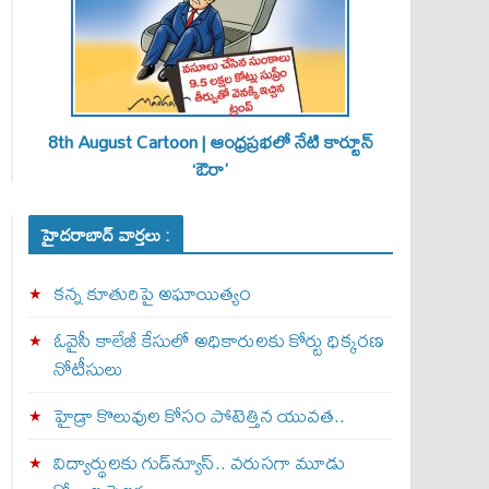
8th August Cartoon | ఆంధ్రప్రభలో నేటి కార్టూన్
‘ఔరా’
హైదరాబాద్ వార్తలు :
కన్న కూతురిపై అఘాయిత్యం
ఓవైసీ కాలేజీ కేసులో అధికారులకు కోర్టు ధిక్కరణ
నోటీసులు
హైడ్రా కొలువుల కోసం పోటెత్తిన యువత..
విద్యార్థులకు గుడ్‌న్యూస్.. వరుసగా మూడు