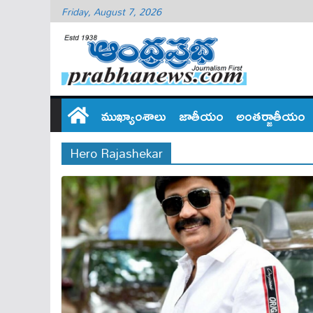
Friday, August 7, 2026
ముఖ్యాంశాలు
జాతీయం
అంతర్జాతీయం
Hero Rajashekar