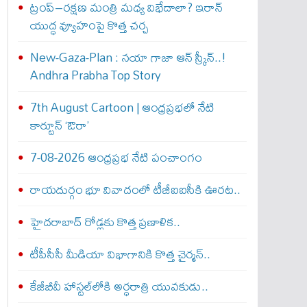
ట్రంప్–రక్షణ మంత్రి మధ్య విభేదాలా? ఇరాన్
యుద్ధ వ్యూహంపై కొత్త చర్చ
New-Gaza-Plan : న‌యా గాజా ఆన్ స్క్రీన్‌..!
Andhra Prabha Top Story
7th August Cartoon | ఆంధ్రప్రభలో నేటి
కార్టూన్ ‘ఔరా’
7-08-2026 ఆంధ్రప్రభ నేటి పంచాంగం
రాయదుర్గం భూ వివాదంలో టీజీఐఐసీకి ఊరట..
హైదరాబాద్ రోడ్లకు కొత్త ప్రణాళిక..
టీపీసీసీ మీడియా విభాగానికి కొత్త చైర్మన్..
కేజీబీవీ హాస్టల్‌లోకి అర్ధరాత్రి యువకుడు..