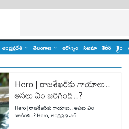
ఆంధ్ర‌ప్ర‌దేశ్
తెలంగాణ‌
ఆరోగ్యం
సినిమా
కెరీర్
క్రైం
Hero | రాజశేఖర్‌కు గాయాలు..
అసలు ఏం జరిగింది..?
Hero | రాజశేఖర్‌కు గాయాలు.. అసలు ఏం
జరిగింది..? Hero, ఆంధ్రప్రభ వెబ్