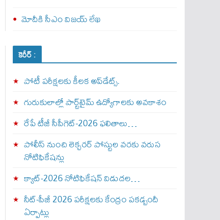
మోదీకి సీఎం విజయ్ లేఖ
కెరీర్ :
పోటీ పరీక్షలకు కీలక అప్‌డేట్స్.
గురుకులాల్లో పార్ట్‌టైమ్ ఉద్యోగాలకు అవకాశం
రేపే టీజీ సీపీగెట్‌-2026 ఫలితాలు…
పోలీస్ నుంచి లెక్చరర్ పోస్టుల వరకు వరుస
నోటిఫికేషన్లు
క్యాట్-2026 నోటిఫికేషన్ విడుదల…
నీట్-పీజీ 2026 పరీక్షలకు కేంద్రం పకడ్బందీ
ఏర్పాట్లు