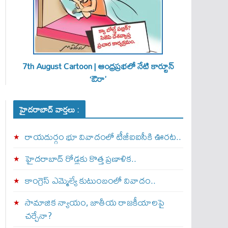
7th August Cartoon | ఆంధ్రప్రభలో నేటి కార్టూన్
‘ఔరా’
హైదరాబాద్ వార్తలు :
రాయదుర్గం భూ వివాదంలో టీజీఐఐసీకి ఊరట..
హైదరాబాద్ రోడ్లకు కొత్త ప్రణాళిక..
కాంగ్రెస్ ఎమ్మెల్యే కుటుంబంలో వివాదం..
సామాజిక న్యాయం, జాతీయ రాజకీయాలపై
చర్చేనా?