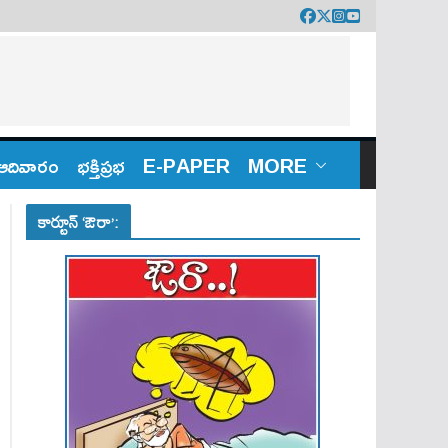
ఆదివారం
భక్తిప్రభ
E-PAPER
MORE
కార్టూన్ ‘ఔరా’: