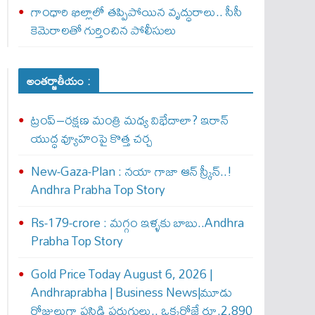
గాంధారి ఖిల్లాలో తప్పిపోయిన వృద్ధురాలు.. సీసీ
కెమెరాలతో గుర్తించిన పోలీసులు
అంతర్జాతీయం :
ట్రంప్–రక్షణ మంత్రి మధ్య విభేదాలా? ఇరాన్
యుద్ధ వ్యూహంపై కొత్త చర్చ
New-Gaza-Plan : న‌యా గాజా ఆన్ స్క్రీన్‌..!
Andhra Prabha Top Story
Rs-179-crore : మ‌గ్గం ఇళ్ళ‌కు బాబు..Andhra
Prabha Top Story
Gold Price Today August 6, 2026 |
Andhraprabha | Business News|మూడు
రోజులుగా పసిడి పరుగులు.. ఒక్కరోజే రూ.2,890