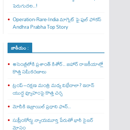
పెరుగుద‌ల‌..!
Operation-Rare-India మాగ్నెట్ పై ఫుల్ ఫోక‌స్
Andhra Prabha Top Story
జాతీయం :
అసెంబ్లీలోకి ప్రశాంత్ కిశోర్.. బిహార్ రాజకీయాల్లో
కొత్త సమీకరణాలు
ట్రంప్–రక్షణ మంత్రి మధ్య విభేదాలా? ఇరాన్
యుద్ధ వ్యూహంపై కొత్త చర్చ
మోదీకి ఇజ్రాయిల్ ప్ర‌ధాని ఫొన్..
సుప్రీంకోర్టు న్యాయమూర్తి పేరుతో భారీ సైబర్
మోసం