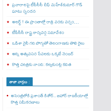
ప్రచారాలపై టీపీసీసీ చీఫ్ మహేశ్‌కుమార్ గౌడ్
ఘాటు స్పందన
అల‌ర్ట్ ! ఈ ప్రాంతాల్లో రాత్రి వరకు వర్షం…
టీపీసీసీ రాష్ట్ర కార్యవర్గ సమావేశం
ఒడిశా నైనీ గని బొగ్గుతో తెలంగాణకు తొలి రైలు
అన్ని అత్యవసర సేవలకు ఒక్క‌టే నెంబ‌ర్‌
కొత్త చరిత్రకు నాంది: క‌ల్వ‌కుంట్ల కవిత
తాజా వార్తలు :
అసెంబ్లీలోకి ప్రశాంత్ కిశోర్.. బిహార్ రాజకీయాల్లో
కొత్త సమీకరణాలు