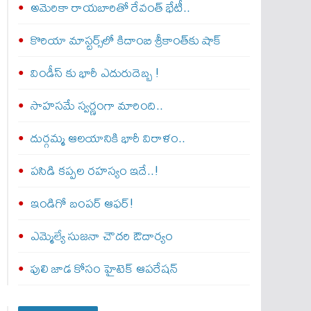
అమెరికా రాయబారితో రేవంత్ భేటీ..
కొరియా మాస్టర్స్‌లో కిదాంబి శ్రీకాంత్‌కు షాక్
విండీస్ కు భారీ ఎదురుదెబ్బ !
సాహసమే స్వర్ణంగా మారింది..
దుర్గమ్మ ఆలయానికి భారీ విరాళం..
పసిడి కప్పల రహస్యం ఇదే..!
ఇండిగో బంపర్ ఆఫర్!
ఎమ్మెల్యే సుజనా చౌదరి ఔదార్యం
పులి జాడ కోసం హైటెక్ ఆపరేషన్