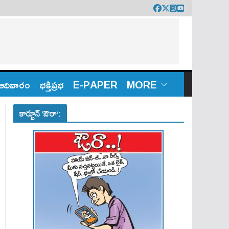
ఆదివారం
భక్తిప్రభ
E-PAPER
MORE
కార్టూన్ ‘ఔరా’: