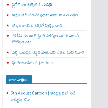
ప్రైవేట్‌ ఇంటర్నెట్‌కు గుడ్‌బై..
ఆధునిక రీ-సర్వేతో భూములకు శాశ్వత రక్షణ
కొబ్బరికాయల కత్తితో వ్యక్తిపై దాడి..
పోలీస్ నుంచి లెక్చరర్ పోస్టుల వరకు వరుస
నోటిఫికేషన్లు
పెద్ది సుదర్శన్ రెడ్డికి బీఆర్‌ఎస్ నేతల ఘన నివాళి
హైదరాబాద్‌కు గర్వకారణం..
తాజా వార్తలు :
6th August Cartoon | ఆంధ్రప్రభలో నేటి
కార్టూన్ ‘ఔరా’