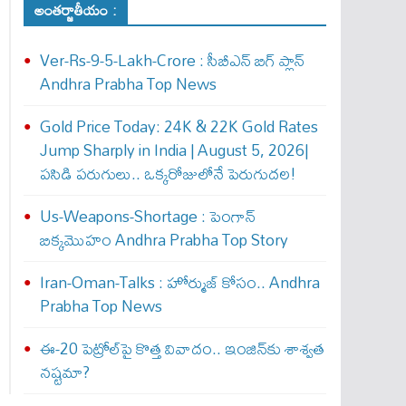
అంతర్జాతీయం :
Ver-Rs-9-5-Lakh-Crore : సీబీఎన్ బిగ్ ప్లాన్
Andhra Prabha Top News
Gold Price Today: 24K & 22K Gold Rates
Jump Sharply in India | August 5, 2026|
పసిడి పరుగులు.. ఒక్కరోజులోనే పెరుగుద‌ల‌!
Us-Weapons-Shortage : పెంగాన్
బిక్క‌మొహం Andhra Prabha Top Story
Iran-Oman-Talks : హోర్ముజ్ కోసం.. Andhra
Prabha Top News
ఈ-20 పెట్రోల్‌పై కొత్త వివాదం.. ఇంజిన్‌కు శాశ్వత
నష్టమా?