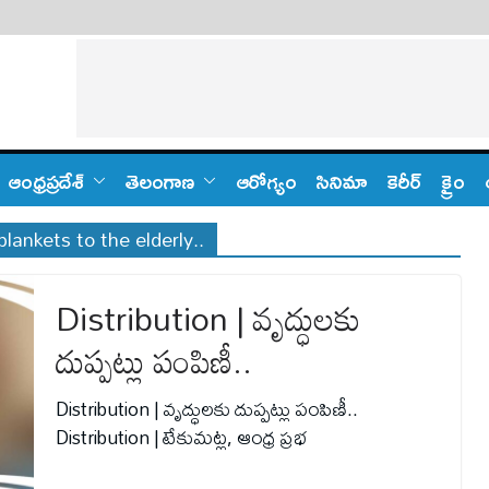
ఆంధ్ర‌ప్ర‌దేశ్
తెలంగాణ‌
ఆరోగ్యం
సినిమా
కెరీర్
క్రైం
blankets to the elderly..
Distribution | వృద్ధులకు
దుప్పట్లు పంపిణీ..
Distribution | వృద్ధులకు దుప్పట్లు పంపిణీ..
Distribution | టేకుమట్ల, ఆంధ్ర ప్రభ