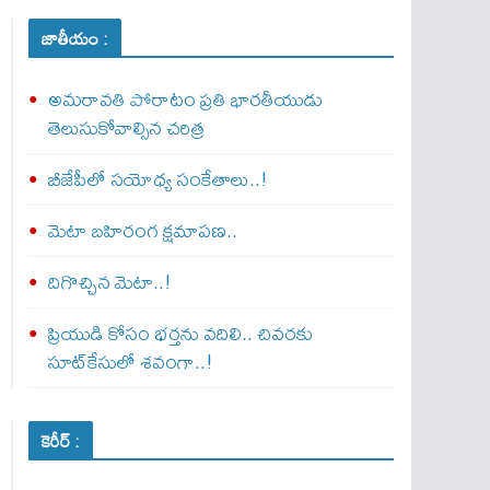
జాతీయం :
అమరావతి పోరాటం ప్రతి భారతీయుడు
తెలుసుకోవాల్సిన చరిత్ర
బీజేపీలో సయోధ్య సంకేతాలు..!
మెటా బ‌హిరంగ క్షమాపణ..
దిగొచ్చిన మెటా..!
ప్రియుడి కోసం భర్తను వదిలి.. చివరకు
సూట్‌కేసులో శవంగా..!
కెరీర్ :