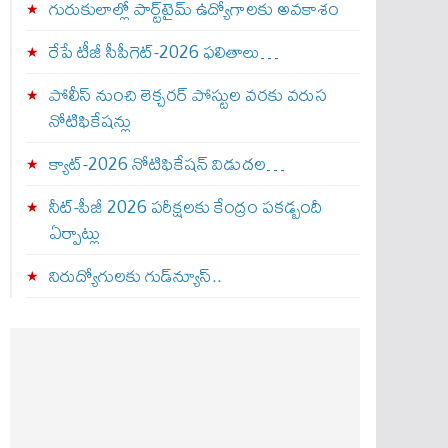
గురుకులాల్లో పార్ట్‌టైమ్ ఉద్యోగాలకు అవకాశం
రేపే టీజీ సీపీగెట్‌-2026 ఫలితాలు…
పోలీస్ నుంచి లెక్చరర్ పోస్టుల వరకు వరుస
నోటిఫికేషన్లు
క్యాట్-2026 నోటిఫికేషన్ విడుదల…
నీట్-పీజీ 2026 పరీక్షలకు కేంద్రం పకడ్బందీ
ఏర్పాట్లు
నిరుద్యోగులకు గుడ్‌న్యూస్..