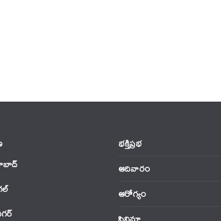
‌
భక్తిప్రభ
ాబాద్
ఆదివారం
‌ల్
ఆరోగ్యం
నగర్
సినిమా