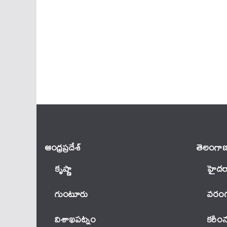
ఆంధ్ర‌ప్ర‌దేశ్
తెలంగాణ
కృష్ణా
హైదర
గుంటూరు
వ‌రంగ
విశాఖపట్నం
కరీం