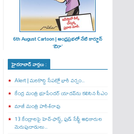
6th August Cartoon | ఆంధ్రప్రభలో నేటి కార్టూన్
‘ఔరా’
హైదరాబాద్ వార్తలు :
Alert | మ‌రికొద్ది సేప‌ట్లో భారీ వ‌ర్షం..
కేంద్ర మంత్రి భూపేందర్ యాదవ్‌ను కలిసిన సీఎం
మాజీ మంత్రి హరీశ్‌రావు
13 కేంద్రాలపై హెచ్-ఫాస్ట్, ఫుడ్ సేఫ్టీ అధికారుల
మెరుపుదాడులు..