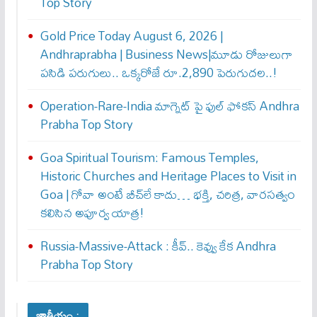
Top Story
Gold Price Today August 6, 2026 |
Andhraprabha | Business News|మూడు రోజులుగా
పసిడి పరుగులు.. ఒక్కరోజే రూ.2,890 పెరుగుద‌ల‌..!
Operation-Rare-India మాగ్నెట్ పై ఫుల్ ఫోక‌స్ Andhra
Prabha Top Story
Goa Spiritual Tourism: Famous Temples,
Historic Churches and Heritage Places to Visit in
Goa | గోవా అంటే బీచ్‌లే కాదు… భక్తి, చరిత్ర, వారసత్వం
కలిసిన అపూర్వ యాత్ర!
Russia-Massive-Attack : కీవ్‌.. కెవ్వు కేక‌ Andhra
Prabha Top Story
జాతీయం :