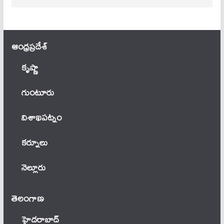
ఆంధ్ర‌ప్ర‌దేశ్
కృష్ణా
గుంటూరు
విశాఖపట్నం
కర్నూలు
నెల్లూరు
తెలంగాణ‌
హైదరాబాద్