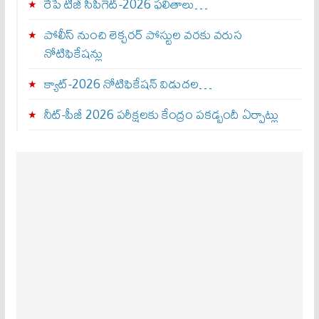
రేపే టీజీ సీపీగెట్‌-2026 ఫలితాలు…
పోలీస్ నుంచి లెక్చరర్ పోస్టుల వరకు వరుస
నోటిఫికేషన్లు
క్యాట్-2026 నోటిఫికేషన్ విడుదల…
నీట్-పీజీ 2026 పరీక్షలకు కేంద్రం పకడ్బందీ ఏర్పాట్లు