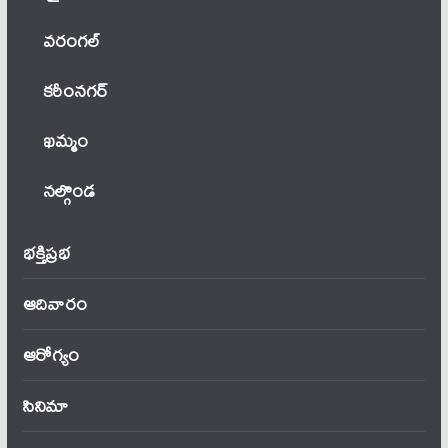
వ‌రంగ‌ల్
కరీంనగర్
ఖ‌మ్మం
నల్గొండ
భక్తిప్రభ
ఆదివారం
ఆరోగ్యం
సినిమా