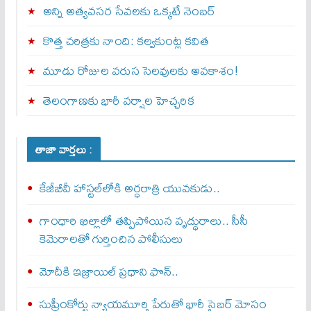
అన్ని అత్యవసర సేవలకు ఒక్క‌టే నెంబ‌ర్‌
కొత్త చరిత్రకు నాంది: క‌ల్వ‌కుంట్ల కవిత
మూడు రోజుల వరుస సెలవులకు అవకాశం!
తెలంగాణకు భారీ వర్షాల హెచ్చరిక
తాజా వార్తలు :
కేజీబీవీ హాస్టల్‌లోకి అర్ధరాత్రి యువకుడు..
గాంధారి ఖిల్లాలో తప్పిపోయిన వృద్ధురాలు.. సీసీ
కెమెరాలతో గుర్తించిన పోలీసులు
మోదీకి ఇజ్రాయిల్ ప్ర‌ధాని ఫొన్..
సుప్రీంకోర్టు న్యాయమూర్తి పేరుతో భారీ సైబర్ మోసం