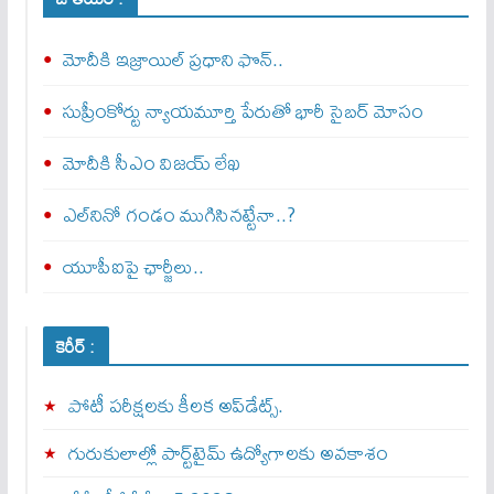
మోదీకి ఇజ్రాయిల్ ప్ర‌ధాని ఫొన్..
సుప్రీంకోర్టు న్యాయమూర్తి పేరుతో భారీ సైబర్ మోసం
మోదీకి సీఎం విజయ్ లేఖ
ఎల్‌నినో గండం ముగిసినట్టేనా..?
యూపీఐపై ఛార్జీలు..
కెరీర్ :
పోటీ పరీక్షలకు కీలక అప్‌డేట్స్.
గురుకులాల్లో పార్ట్‌టైమ్ ఉద్యోగాలకు అవకాశం