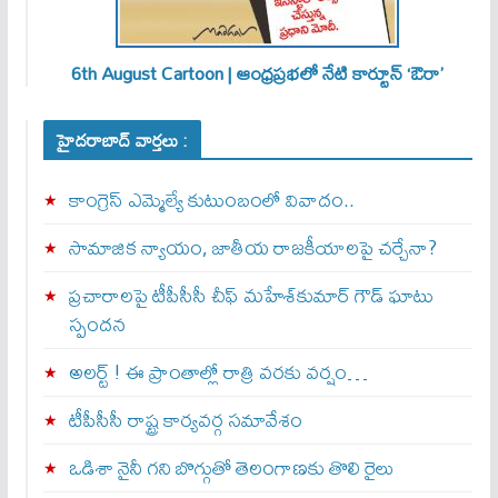
6th August Cartoon | ఆంధ్రప్రభలో నేటి కార్టూన్ ‘ఔరా’
హైదరాబాద్ వార్తలు :
కాంగ్రెస్ ఎమ్మెల్యే కుటుంబంలో వివాదం..
సామాజిక న్యాయం, జాతీయ రాజకీయాలపై చర్చేనా?
ప్రచారాలపై టీపీసీసీ చీఫ్ మహేశ్‌కుమార్ గౌడ్ ఘాటు
స్పందన
అల‌ర్ట్ ! ఈ ప్రాంతాల్లో రాత్రి వరకు వర్షం…
టీపీసీసీ రాష్ట్ర కార్యవర్గ సమావేశం
ఒడిశా నైనీ గని బొగ్గుతో తెలంగాణకు తొలి రైలు