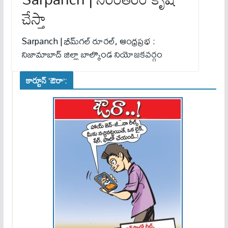
చేస్తా
Sarpanch | భీమ్‌గల్ రూరల్, ఆంధ్రప్రభ :
నిజామాబాద్ జిల్లా బాల్కొండ నియోజకవర్గం
కార్టూన్ ‘ఔరా’: