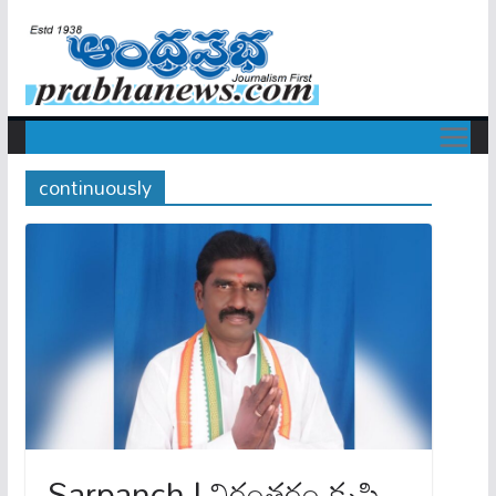
continuously
Sarpanch | నిరంతరం కృషి