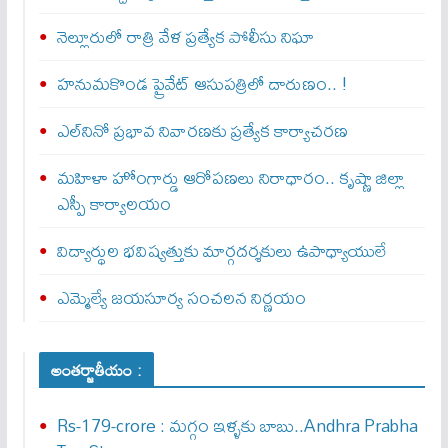
నెల్లూరులో రాత్రి వేళ ప్రత్యేక పోలీసు నిఘా
హనుమకొండ ప్రైవేట్ ఆసుపత్రిలో దారుణం.. !
ఎల్‌నినో ప్రభావ నివారణకు ప్రత్యేక కార్యాచరణ
మహిళా హోంగార్డు ఆరోపణలు నిరాధారం.. కృష్ణా జిల్లా
ఎస్పీ కార్యాలయం
విద్యార్థుల భవిష్యత్తుకు మార్గదర్శకులు ఉపాధ్యాయులే
ఎమ్మెల్యే జయసూర్య సంచలన నిర్ణయం
అంతర్జాతీయం :
Rs-179-crore : మ‌గ్గం ఇళ్ళ‌కు బాబు..Andhra Prabha