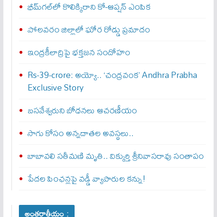
భీమ్‌గల్‌లో కొలిక్కిరాని కో-ఆప్షన్‌ ఎంపిక
పోలవరం జిల్లాలో ఘోర రోడ్డు ప్రమాదం
ఇంద్రకీలాద్రిపై భక్తజన సందోహం
Rs-39-crore: అయ్యో.. ‘చంద్రవంక’ Andhra Prabha
Exclusive Story
బసవేశ్వరుని బోధనలు ఆచరణీయం
సాగు కోసం అన్నదాతల అవస్థలు..
బాబావలి సతీమణి మృతి.. విక్కుర్తి శ్రీనివాసరావు సంతాపం
పేదల పింఛన్లపై వడ్డీ వ్యాపారుల కన్ను!
అంతర్జాతీయం :