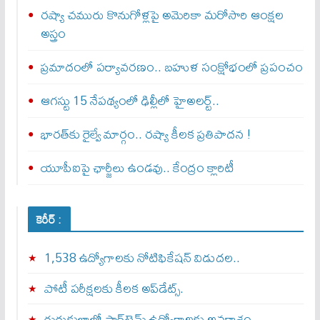
రష్యా చమురు కొనుగోళ్లపై అమెరికా మరోసారి ఆంక్షల
అస్త్రం
ప్రమాదంలో పర్యావరణం.. బహుళ సంక్షోభంలో ప్రపంచం
ఆగస్టు 15 నేపథ్యంలో ఢిల్లీలో హైఅలర్ట్..
భారత్‌కు రైల్వే మార్గం.. రష్యా కీలక ప్రతిపాదన !
యూపీఐపై ఛార్జీలు ఉండవు.. కేంద్రం క్లారిటీ
కెరీర్ :
1,538 ఉద్యోగాలకు నోటిఫికేషన్ విడుదల..
పోటీ పరీక్షలకు కీలక అప్‌డేట్స్.
గురుకులాల్లో పార్ట్‌టైమ్ ఉద్యోగాలకు అవకాశం