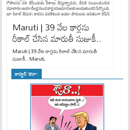
Maruti | 39 వేల కార్లను
రీకాల్ చేసిన మారుతీ సుజుకీ..
Maruti | 39 వేల కార్లను రీకాల్ చేసిన మారుతీ
సుజుకీ.. Maruti,
కార్టూన్ ‘ఔరా’: