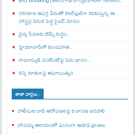
BIG Breaking | తెలంగాణ బాస్కెట్‌బాల్‌లో కలకలం..
రకరకాల ఆఫర్ల పేరుతో కలర్‌ఫుల్‌గా కనిపిస్తున్న ఈ
పోస్టర్ల వెనుక పెద్ద సైబర్ మోసం
వైద్య సేవలకు టిమ్స్‌ సిద్ధం..
హైదరాబాద్‌లో కుండపోత..
సామాన్యుడి వంటింటిపై పెను భారం..
కన్న కూతురిపై అఘాయిత్యం
తాజా వార్తలు :
పోలీసుల దాడి ఆరోపణలపై విచారణ జరపాలి
పోచమ్మ ఆలయంలో ఘనంగా ఆషాఢ పూజలు