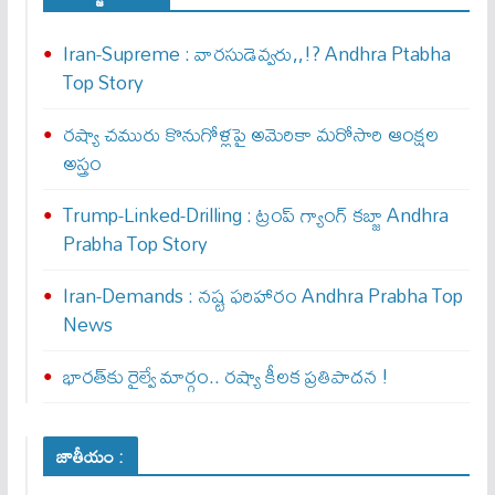
Iran-Supreme : వార‌సుడెవ్వ‌రు,,!? Andhra Ptabha
Top Story
రష్యా చమురు కొనుగోళ్లపై అమెరికా మరోసారి ఆంక్షల
అస్త్రం
Trump-Linked-Drilling : ట్రంప్ గ్యాంగ్ క‌బ్జా Andhra
Prabha Top Story
Iran-Demands : న‌ష్ట ఫ‌రిహారం Andhra Prabha Top
News
భారత్‌కు రైల్వే మార్గం.. రష్యా కీలక ప్రతిపాదన !
జాతీయం :