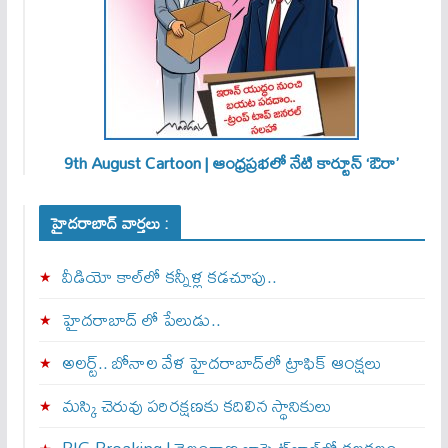
9th August Cartoon | ఆంధ్రప్రభలో నేటి కార్టూన్ ‘ఔరా’
హైదరాబాద్ వార్తలు :
వీడియో కాల్‌లో కన్నీళ్ల కడచూపు..
హైదరాబాద్ లో పేలుడు..
అలర్ట్‌.. బోనాల వేళ హైదరాబాద్‌లో ట్రాఫిక్‌ ఆంక్షలు
మస్కి చెరువు పరిరక్షణకు కదిలిన స్థానికులు