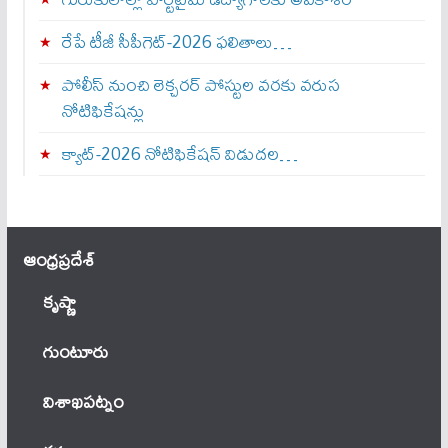
రేపే టీజీ సీపీగెట్‌-2026 ఫలితాలు…
పోలీస్ నుంచి లెక్చరర్ పోస్టుల వరకు వరుస
నోటిఫికేషన్లు
క్యాట్-2026 నోటిఫికేషన్ విడుదల…
ఆంధ్ర‌ప్ర‌దేశ్
కృష్ణా
గుంటూరు
విశాఖపట్నం