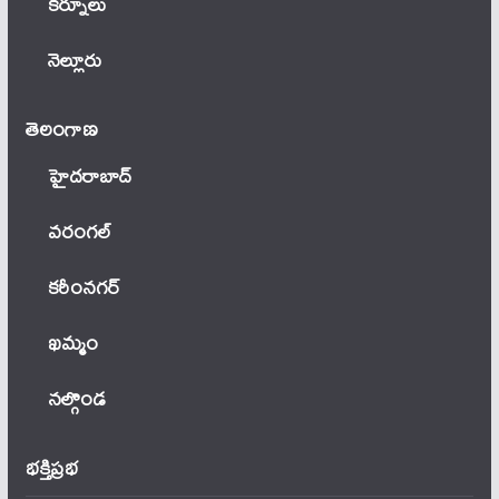
కర్నూలు
నెల్లూరు
తెలంగాణ‌
హైదరాబాద్
వ‌రంగ‌ల్
కరీంనగర్
ఖ‌మ్మం
నల్గొండ
భక్తిప్రభ