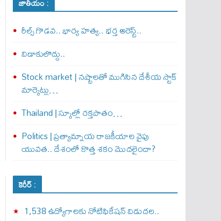
జాతీయం :
రీల్స్ గొడవ.. భార్య హత్య.. భర్త అరెస్ట్..
విడాకులొద్దు..
Stock market | నష్టాలతో ముగిసిన దేశీయ స్టాక్
మార్కెట్లు…
Thailand | స్కూల్లో రక్తపాతం…
Politics | ప్రత్యామ్నాయ రాజకీయాల వైపు
యువత.. దేశంలో కొత్త శకం మొదలైందా?
కెరీర్ :
1,538 ఉద్యోగాలకు నోటిఫికేషన్ విడుదల..