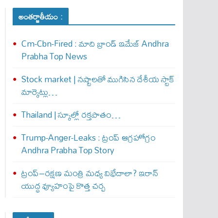
అంతర్జాతీయం :
Cm-Cbn-Fired : మాది బ్రాండ్ ఇమేజ్ Andhra
Prabha Top News
Stock market | నష్టాలతో ముగిసిన దేశీయ స్టాక్
మార్కెట్లు…
Thailand | స్కూల్లో రక్తపాతం…
Trump-Anger-Leaks : ట్రంప్ ఆగ్ర‌హోగ్రం
Andhra Prabha Top Story
ట్రంప్–రక్షణ మంత్రి మధ్య విభేదాలా? ఇరాన్
యుద్ధ వ్యూహంపై కొత్త చర్చ