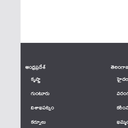
ఆంధ్ర‌ప్ర‌దేశ్
తెలంగాణ
కృష్ణా
హైదర
గుంటూరు
వ‌రంగ
విశాఖపట్నం
కరీం
కర్నూలు
ఖ‌మ్మ