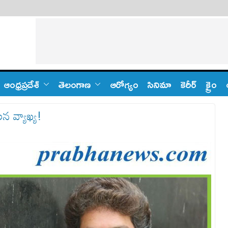
ఆంధ్ర‌ప్ర‌దేశ్
తెలంగాణ‌
ఆరోగ్యం
సినిమా
కెరీర్
క్రైం
లన వ్యాఖ్య!