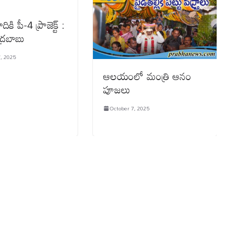
కి పీ-4 ప్రాజెక్ట్ :
్రబాబు
, 2025
ఆల‌యంలో మంత్రి ఆనం
పూజ‌లు
October 7, 2025