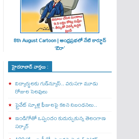
8th August Cartoon | ఆంధ్రప్రభలో నేటి కార్టూన్
‘ఔరా’
హైదరాబాద్ వార్తలు :
విద్యార్థులకు గుడ్‌న్యూస్.. వరుసగా మూడు
రోజుల సెలవులు
ప్రైవేట్ స్కూళ్ల ఫీజులపై కఠిన నిబంధనలు..
ఇండిగోతో ఒప్పందం కుదుర్చుకున్న తెలంగాణ
స‌ర్కార్