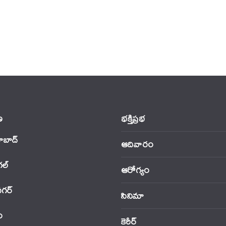
‌
భక్తిప్రభ
ాబాద్
ఆదివారం
‌ల్
ఆరోగ్యం
నగర్
సినిమా
ం
కెరీర్