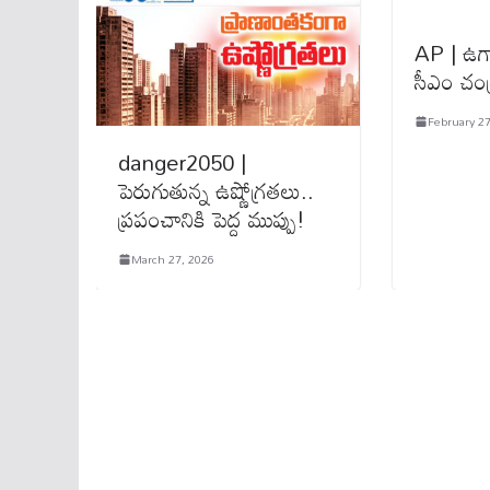
AP | ఉగాది
సీఎం చంద
February 27
danger2050 |
పెరుగుతున్న ఉష్ణోగ్రతలు..
ప్రపంచానికి పెద్ద ముప్పు!
March 27, 2026