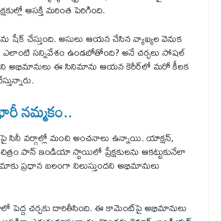
్షకుల్లో ఆసక్తి మరింత పెరిగింది.
ను షేక్‌ చేస్తుంది. అసులు ఆయన చేసిన వ్యాఖ్యల వెనుక
్యపరిచే ఎలాంటి సన్నివేశం ఉండబోతోంది? అనే చర్చలు సోషల్
ాని అభిమానులు ఈ సినిమాను ఆయన కెరీర్‌లో మరో కీలక
్తున్నారు.
భారీ నమ్మకం..
్‌పై సినీ వర్గాల్లో మంచి అంచనాలు ఉన్నాయి. యాక్షన్,
్రం పాన్ ఇండియా స్థాయిలో ప్రేక్షకులను ఆకట్టుకునేలా
సినిమాకు ప్రధాన బలంగా నిలుస్తుందని అభిమానులు
ాలో పెద్ద చర్చకు దారితీసింది. ఈ కామెంట్‌పై అభిమానులు