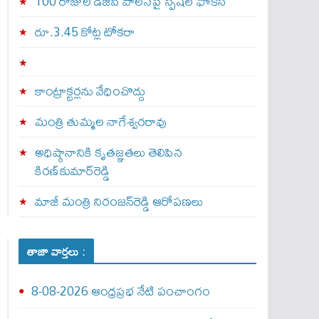
100 రోజుల డీజీపీ పాలనపై స్పెషల్ ఫోకస్
రూ.3.45 కోట్ల టోకరా
కాంట్రాక్టర్లను వేధించొద్దు
మంత్రి తుమ్మల నాగేశ్వరరావు
అధిష్ఠానానికి కృతజ్ఞతలు తెలిపిన
కిరణ్‌కుమార్‌రెడ్డి
మాజీ మంత్రి నిరంజన్‌రెడ్డి ఆరోపణలు
తాజా వార్తలు :
8-08-2026 ఆంధ్రప్రభ నేటి పంచాంగం