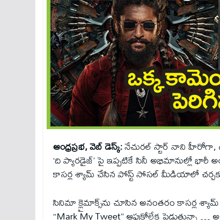
ఆంధ్రప్రభ, వెబ్‌ డెస్క్‌:
నేచురల్ స్టార్ నాని హీరోగా, 
‘ది ప్యారడైజ్’ పై ఇప్పటికే సినీ అభిమానుల్లో భార
కాసర్ల శ్యామ్ చేసిన పోస్ట్‌ సోసల్‌ మీడియాలో చర్చక
సినిమా క్లైమాక్స్‌ను చూసిన అనంతరం కాసర్ల శ్యామ్
“Mark My Tweet” ఆపుకోలేక పెడుతున్నా … అంట