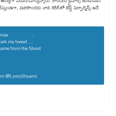
ఆసక్తిగా ఎదురుచూస్తున్నారు. కొందరు క్లైమాక్స్ ఇండియన్
తుండగా, మరికొందరు నాని కెరీర్‌లో బెస్ట్ పెర్ఫార్మెన్స్ ఇదే
imax
#Paradaise
..
ark my tweet …
came from the Shoot
hoomTahataha
@odela_srikanth
@NameisNani
l
pic.twitter.com/HEdRAXMqNT
am (@LyricsShyam)
July 7, 2026