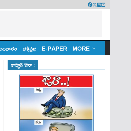
ఆదివారం
భక్తిప్రభ
E-PAPER
MORE
కార్టూన్ ‘ఔరా’: