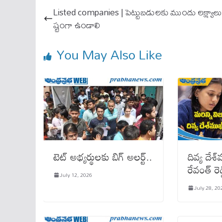
ok
A
Listed companies | పెట్టుబడులకు ముందు లక్ష్యాలు 
pp
ష్టంగా ఉండాలి
You May Also Like
టెట్ అభ్యర్థులకు బిగ్ అలర్ట్..
దివ్య దేశ్
రేవంత్ రె
July 12, 2026
July 28, 20