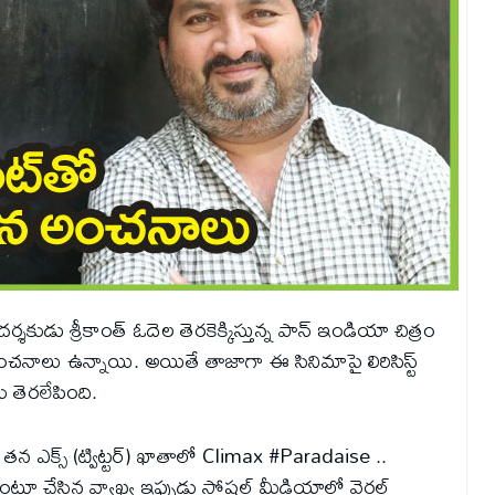
దర్శకుడు శ్రీకాంత్ ఓదెల తెరకెక్కిస్తున్న పాన్ ఇండియా చిత్రం
ీ అంచనాలు ఉన్నాయి. అయితే తాజాగా ఈ సినిమాపై లిరిసిస్ట్‌
ు తెరలేపింది.
 తన ఎక్స్ (ట్విట్టర్) ఖాతాలో Climax #Paradaise ..
ూ చేసిన వ్యాఖ్య ఇప్పుడు సోషల్ మీడియాలో వైరల్