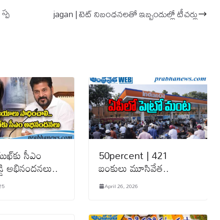
స్ప
jagan | టెట్ నిబంధనలతో ఇబ్బందుల్లో టీచర్లు
‌ముఖ్‌కు సీఎం
50percent | 421
డ్డి అభినందనలు..
బంకులు మూసివేత..
25
April 26, 2026