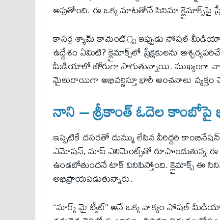
అవుతోంది. ఈ ఒక్క మాటతోనే సినిమా క్లైమాక్స్‌పై ప్రేక
కాసర్ల శ్యామ్ కామెంట్్స ఇప్పుడు సోషల్‌ మీడియా
ఉద్దేశం ఏమిటి? క్లైమాక్స్‌లో ప్రేక్షకులను ఆశ్చర
మీడియాలో జోరుగా సాగుతున్నాయి. ముఖ్యంగా న
మైలురాయిగా అభివర్ణిస్తూ భారీ అంచనాలు వ్యక్తం చేస
నాని – శ్రీకాంత్ ఓదెల కాంబోపై 
ఇప్పటికే దసరతో దుమ్ము లేపిన వీరిద్దరి కాంబినేషన
ఎమోషన్, మాస్ ఎలిమెంట్స్‌తో రూపొందుతున్న ఈ చిత
ఉండబోతుందనే టాక్ వినిపిస్తోంది. క్లైమాక్స్ ఈ 
అభిప్రాయపడుతున్నారు.
“మార్క్ మై ట్వీట్” అనే ఒక్క వాక్యం సోషల్ మీడియ