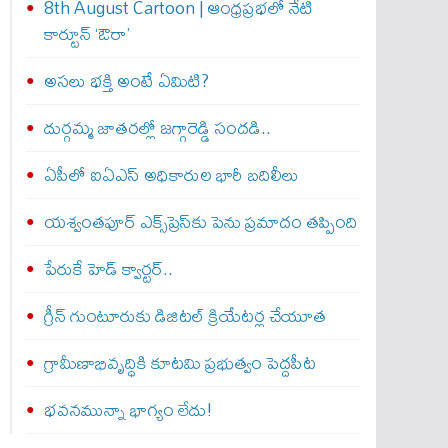
8th August Cartoon | ఆంధ్రప్రభలో నేటి
కార్టూన్ ‘ఔరా’
అసలు భక్తి అంటే ఏమిటి?
దుర్గమ్మ జాతరల్లో జగ్గారెడ్డి సందడి..
ఏపీలో ఐఏఎస్ అధికారుల భారీ బదిలీలు
యశ్వంతపూర్ ఎక్స్‌ప్రెస్‌కు పెను ప్రమాదం తప్పింది
పేరుకే హెడ్ క్వార్టర్..
గ్రీన్ గుంటూరుకు డిజిటల్ క్రియేటర్ల చేయూత
గ్రామీణాభివృద్ధికి కూటమి ప్రభుత్వం పెద్దపీట
భవనమున్నా భాగ్యం లేదు!