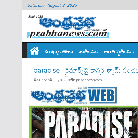
Saturday, August 8, 2026
ముఖ్యాంశాలు
జాతీయం
అంతర్జాతీయం
paradise | క్లైమాక్స్‌పై కాసర్ల శ్యామ్ సంచ
Srinivas
July 8, 2026
prabhanews.com