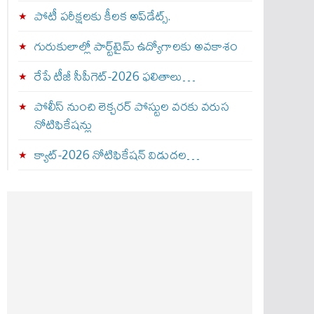
పోటీ పరీక్షలకు కీలక అప్‌డేట్స్.
గురుకులాల్లో పార్ట్‌టైమ్ ఉద్యోగాలకు అవకాశం
రేపే టీజీ సీపీగెట్‌-2026 ఫలితాలు…
పోలీస్ నుంచి లెక్చరర్ పోస్టుల వరకు వరుస
నోటిఫికేషన్లు
క్యాట్-2026 నోటిఫికేషన్ విడుదల…