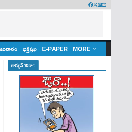
ఆదివారం
భక్తిప్రభ
E-PAPER
MORE
కార్టూన్ ‘ఔరా’: