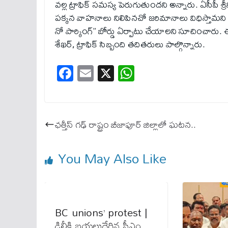
వ‌ల్ల ట్రాఫిక్ స‌మ‌స్య‌ పెరుగుతుందని అన్నారు. ఏసీపీ శ్రీ
ప‌క్క‌న‌ వాహనాలు నిలిపినచో జ‌రిమానాలు విధిస్
నో పార్కింగ్” బోర్డు ఏర్పాటు చేయాలని సూచించారు. ఈ 
శేఖర్, ట్రాఫిక్ సిబ్బంది తదితరులు పాల్గొన్నారు.
Fa
E
X
W
ce
m
ha
bo
ail
ts
ok
A
ఛ‌త్తీస్ గ‌ఢ్‌ రాష్ట్రం బీజాపూర్‌ జిల్లాలో ఘటన..
pp
You May Also Like
BC unions’ protest |
ఢిల్లీకి బయలుదేరిన సీఎం