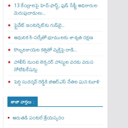
13 కేంద్రాలపై హెచ్-ఫాస్ట్, ఫుడ్ సేఫ్టీ అధికారుల
మెరుపుదాడులు..
ప్రైవేట్‌ ఇంటర్నెట్‌కు గుడ్‌బై..
ఆధునిక రీ-సర్వేతో భూములకు శాశ్వత రక్షణ
కొబ్బరికాయల కత్తితో వ్యక్తిపై దాడి..
పోలీస్ నుంచి లెక్చరర్ పోస్టుల వరకు వరుస
నోటిఫికేషన్లు
పెద్ది సుదర్శన్ రెడ్డికి బీఆర్‌ఎస్ నేతల ఘన నివాళి
తాజా వార్తలు :
ఆరుతడి పంటలే శ్రేయస్కరం