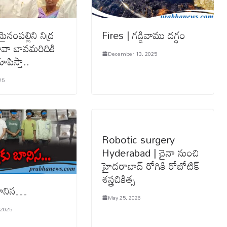
ంపల్లిని నిద్ర
Fires | గడ్డివాము దగ్ధం
బావా బావమరిదికి
December 13, 2025
ూపిస్తా..
25
Robotic surgery
Hyderabad | చైనా నుంచి
హైదరాబాద్ రోగికి రోబోటిక్
శస్త్రచికిత్స
బానిస‌…
May 25, 2026
 2025