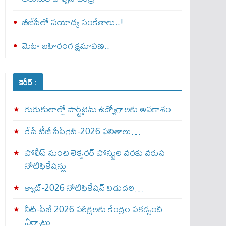
బీజేపీలో సయోధ్య సంకేతాలు..!
మెటా బ‌హిరంగ క్షమాపణ..
కెరీర్ :
గురుకులాల్లో పార్ట్‌టైమ్ ఉద్యోగాలకు అవకాశం
రేపే టీజీ సీపీగెట్‌-2026 ఫలితాలు…
పోలీస్ నుంచి లెక్చరర్ పోస్టుల వరకు వరుస
నోటిఫికేషన్లు
క్యాట్-2026 నోటిఫికేషన్ విడుదల…
నీట్-పీజీ 2026 పరీక్షలకు కేంద్రం పకడ్బందీ
ఏర్పాట్లు