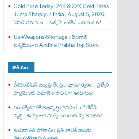
Gold Price Today: 24K & 22K Gold Rates
Jump Sharply in India | August 5, 2026|
పసిడి పరుగులు.. ఒక్కరోజులోనే పెరుగుద‌ల‌!
Us-Weapons-Shortage : పెంగాన్
బిక్క‌మొహం Andhra Prabha Top Story
జాతీయం :
డీలిమిటేషన్ బిల్లుపై కేంద్రం వ్యూహాత్మకం.. ప్రత్యేక
పార్లమెంట్ సమావేశాల దిశగా అడుగులు
నిరుద్యోగంతో అభివృద్ధి కొనసాగేనా? జీడీపీ
వృద్ధి–ఉద్యోగాల మధ్య పెరుగుతున్న అంతరం
అమరావతి పోరాటం ప్రతి భారతీయుడు
తెలుసుకోవాల్సిన చరిత్ర