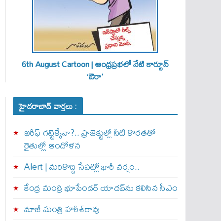
6th August Cartoon | ఆంధ్రప్రభలో నేటి కార్టూన్
‘ఔరా’
హైదరాబాద్ వార్తలు :
ఖరీఫ్ గట్టెక్కేనా?.. ప్రాజెక్టుల్లో నీటి కొరతతో
రైతుల్లో ఆందోళన
Alert | మ‌రికొద్ది సేప‌ట్లో భారీ వ‌ర్షం..
కేంద్ర మంత్రి భూపేందర్ యాదవ్‌ను కలిసిన సీఎం
మాజీ మంత్రి హరీశ్‌రావు