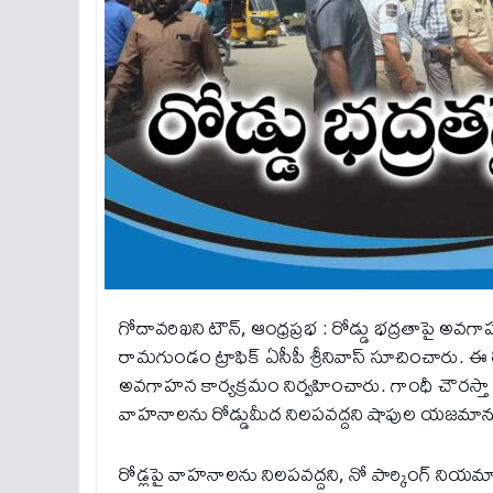
గోదావరిఖని టౌన్, ఆంధ్ర‌ప్ర‌భ : రోడ్డు భ‌ద్ర‌తాపై అ
రామగుండం ట్రాఫిక్ ఏసీపీ శ్రీనివాస్ సూచించారు. ఈ రోజ
అవ‌గాహ‌న కార్య‌క్ర‌మం నిర్వ‌హించారు. గాంధీ చౌరస్తా
వాహనాలను రోడ్డుమీద నిలపవద్దని షాపుల యజమానులన
రోడ్లపై వాహనాలను నిలపవద్దని, నో పార్కింగ్ నియమ