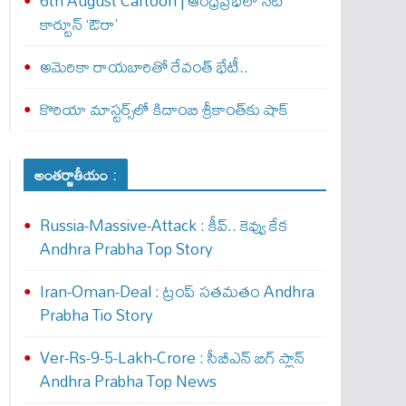
6th August Cartoon | ఆంధ్రప్రభలో నేటి
కార్టూన్ ‘ఔరా’
అమెరికా రాయబారితో రేవంత్ భేటీ..
కొరియా మాస్టర్స్‌లో కిదాంబి శ్రీకాంత్‌కు షాక్
అంతర్జాతీయం :
Russia-Massive-Attack : కీవ్‌.. కెవ్వు కేక‌
Andhra Prabha Top Story
Iran-Oman-Deal : ట్రంప్ స‌త‌మ‌తం Andhra
Prabha Tio Story
Ver-Rs-9-5-Lakh-Crore : సీబీఎన్ బిగ్ ప్లాన్
Andhra Prabha Top News