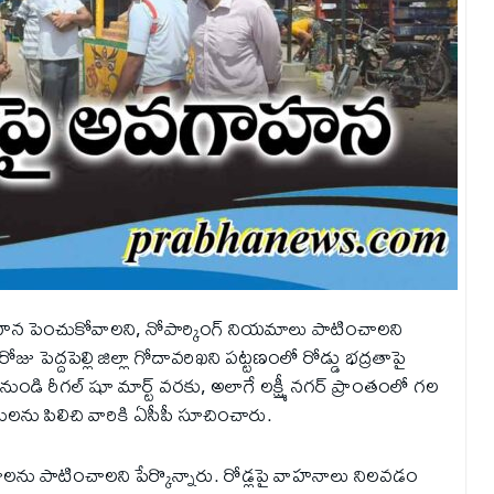
వ‌గాహ‌న పెంచుకోవాల‌ని, నోపార్కింగ్ నియ‌మాలు పాటించాల‌ని
ు పెద్దపెల్లి జిల్లా గోదావరిఖని పట్టణంలో రోడ్డు భద్రతాపై
 నుండి రీగల్ షూ మార్ట్ వరకు, అలాగే లక్ష్మీ నగర్ ప్రాంతంలో గల
ు పిలిచి వారికి ఏసీపీ సూచించారు.
ాలను పాటించాలని పేర్కొన్నారు. రోడ్లపై వాహనాలు నిలవడం