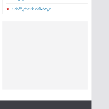
నిరుద్యోగులకు గుడ్‌న్యూస్..