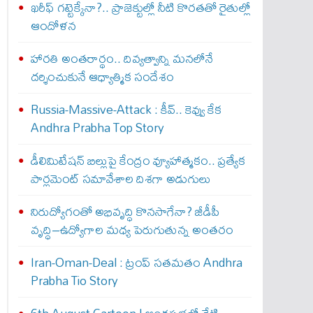
ఖరీఫ్ గట్టెక్కేనా?.. ప్రాజెక్టుల్లో నీటి కొరతతో రైతుల్లో
ఆందోళన
హారతి అంతరార్థం.. దివ్యత్వాన్ని మనలోనే
దర్శించుకునే ఆధ్యాత్మిక సందేశం
Russia-Massive-Attack : కీవ్‌.. కెవ్వు కేక‌
Andhra Prabha Top Story
డీలిమిటేషన్ బిల్లుపై కేంద్రం వ్యూహాత్మకం.. ప్రత్యేక
పార్లమెంట్ సమావేశాల దిశగా అడుగులు
నిరుద్యోగంతో అభివృద్ధి కొనసాగేనా? జీడీపీ
వృద్ధి–ఉద్యోగాల మధ్య పెరుగుతున్న అంతరం
Iran-Oman-Deal : ట్రంప్ స‌త‌మ‌తం Andhra
Prabha Tio Story