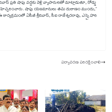
‌నివాస్‌ ప్రతి షాపు వద్దకు వెళ్లి వ్యాపారులతో మాట్లాడుతూ, రోడ్డు
తామని హెచ్చ‌రించారు. షాపు యజమానులు తమ దుకాణం ముందు,”
కార్యక్రమంలో ఏసీబీ శ్రీనివాస్, సీఐ రాజేశ్వరరావు, ఎస్సై హరి
ప‌ర్యావ‌ర‌ణ ప‌రిర‌క్షించాలి