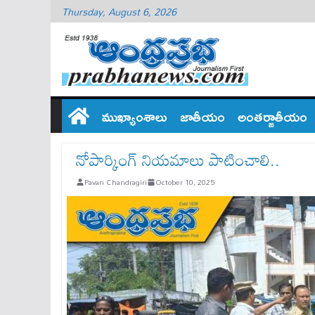
Thursday, August 6, 2026
ముఖ్యాంశాలు
జాతీయం
అంతర్జాతీయం
నోపార్కింగ్ నియ‌మాలు పాటించాలి..
Pavan Chandragiri
October 10, 2025