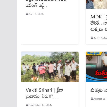
రేవంత్ రెడ్డి..
April 1, 2025
MDK | మైన
లేపితే.. 
చుక్క‌లు చ
July 17, 20
Vakiti Srihari | క్రీడా
మ‌త్తుకు 
మైదానం పేరుతో…
August 26,
November 13, 2025