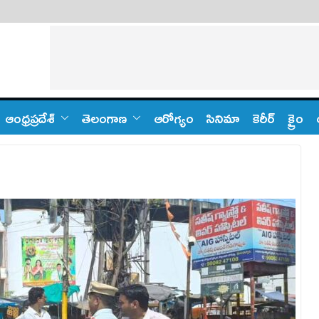
ఆంధ్ర‌ప్ర‌దేశ్
తెలంగాణ‌
ఆరోగ్యం
సినిమా
కెరీర్
క్రైం