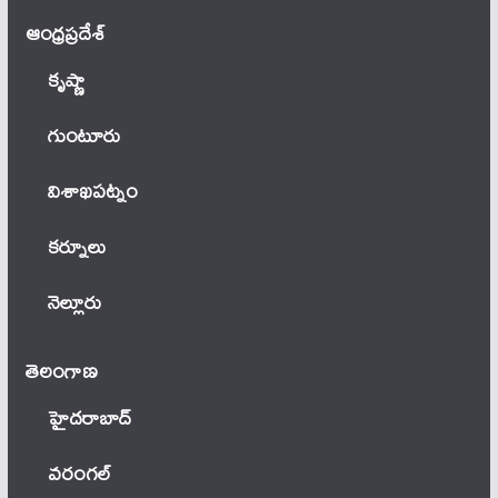
ఆంధ్ర‌ప్ర‌దేశ్
కృష్ణా
గుంటూరు
విశాఖపట్నం
కర్నూలు
నెల్లూరు
తెలంగాణ‌
హైదరాబాద్
వ‌రంగ‌ల్