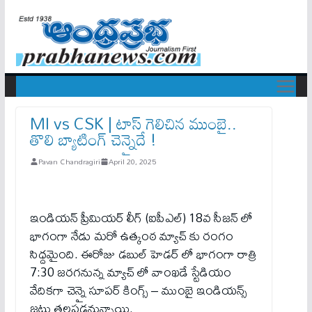
MI vs CSK | టాస్ గెలిచిన ముంబై..
తొలి బ్యాటింగ్ చెన్నైదే !
Pavan Chandragiri
April 20, 2025
ఇండియ‌న్ ప్రీమియ‌ర్ లీగ్ (ఐపీఎల్) 18వ సీజ‌న్ లో
భాగంగా నేడు మ‌రో ఉత్కంఠ మ్యాచ్ కు రంగం
సిధ్దమైంది. ఈరోజు డ‌బుల్ హెడ‌ర్ లో భాగంగా రాత్రి
7:30 జ‌ర‌గ‌నున్న మ్యాచ్ లో వాంఖ‌డే స్టేడియం
వేదిక‌గా చెన్నై సూప‌ర్ కింగ్స్ – ముంబై ఇండియ‌న్స్
జ‌ట్లు త‌ల‌ప‌డ‌నున్నాయి.