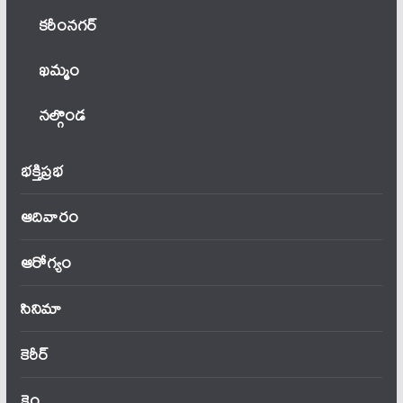
కరీంనగర్
ఖ‌మ్మం
నల్గొండ
భక్తిప్రభ
ఆదివారం
ఆరోగ్యం
సినిమా
కెరీర్
క్రైం