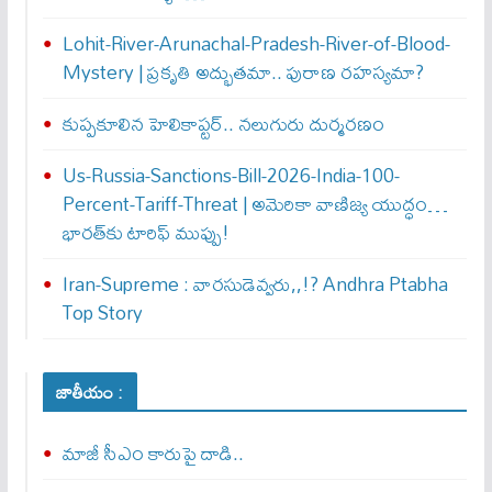
Lohit-River-Arunachal-Pradesh-River-of-Blood-
Mystery | ప్రకృతి అద్భుతమా.. పురాణ రహస్యమా?
కుప్పకూలిన హెలికాప్టర్‌.. నలుగురు దుర్మరణం
Us-Russia-Sanctions-Bill-2026-India-100-
Percent-Tariff-Threat | అమెరికా వాణిజ్య యుద్ధం…
భారత్‌కు టారిఫ్ ముప్పు!
Iran-Supreme : వార‌సుడెవ్వ‌రు,,!? Andhra Ptabha
Top Story
జాతీయం :
మాజీ సీఎం కారుపై దాడి..