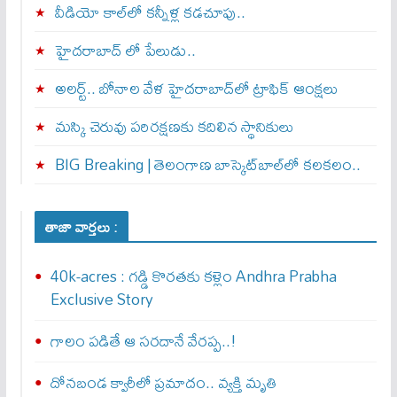
వీడియో కాల్‌లో కన్నీళ్ల కడచూపు..
హైదరాబాద్ లో పేలుడు..
అలర్ట్‌.. బోనాల వేళ హైదరాబాద్‌లో ట్రాఫిక్‌ ఆంక్షలు
మస్కి చెరువు పరిరక్షణకు కదిలిన స్థానికులు
BIG Breaking | తెలంగాణ బాస్కెట్‌బాల్‌లో కలకలం..
తాజా వార్తలు :
40k-acres : గ‌డ్డి కొర‌త‌కు క‌ళ్లెం Andhra Prabha
Exclusive Story
గాలం పడితే ఆ సరదానే వేరప్ప..!
దోనబండ క్వారీలో ప్రమాదం.. వ్యక్తి మృతి