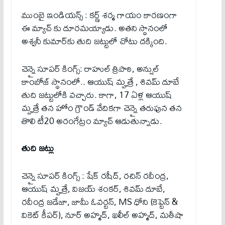
ముంబై ఇండియన్స్ : కర్ణ్ శర్మ గాయం కార‌ణంగా
ఈ మ్యాచ్ కు దూర‌మ‌య్యాడు. అత‌ని స్థానంలో
అశ్వనీ కుమార్‌కు తుది జ‌ట్టులో చోటు ద‌క్కింది.
చెన్నై సూపర్ కింగ్స్: రాహుల్ త్రిపాఠి, అన్షుల్
కాంబోజ్ స్థానంలో.. ఆయుష్ మ్హత్రే , శివమ్ దూబే
తుది జ‌ట్టులోకి వచ్చారు. కాగా, 17 ఏళ్ల ఆయుష్
మ్హత్రే తన హోం గ్రౌండ్ వేదిక‌గా చెన్నై త‌రుఫున‌ త‌న‌
తొలి టీ20 అరంగేట్రం మ్యాచ్ ఆడుతున్నాడు.
తుది జ‌ట్లు
చెన్నై సూపర్ కింగ్స్ : షేక్ రషీద్, రచిన్ రవీంద్ర,
ఆయుష్ మ్హత్రే, విజయ్ శంకర్, శివమ్ దూబే,
రవీంద్ర జడేజా, జామీ ఓవర్టన్, MS ధోని (కెప్టెన్ &
వికెట్ కీప‌ర్), నూర్ అహ్మద్, ఖలీల్ అహ్మద్, మతీషా