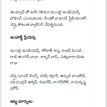
ఈ మ్యాచ్ లో టాస్ గెలిచిన ముంబై ఇండియ‌న్స్
బౌలింగ్ ఎంచుకుంది. దీంతో వాఖండే స్టేడియంలో
చెన్నై తొలుత బ్యాటింగ్ చేప‌ట్ట‌నుంది.
ఇంపాక్ట్ ప్లేయ‌ర్లు
ముంబై ఇండియన్స్: రోహిత్ శర్మ, రాబిన్ మింజ్,
రాజ్ అంగద్ బావా, కార్బిన్ బాష్, సత్యనారాయణ
రాజు
చెన్నై సూపర్ కింగ్స్: సామ్ కర్రాన్, అన్షుల్ కాంబోజ్,
రవిచంద్రన్ అశ్విన్, కమలేష్ నాగర్‌కోటి, రామకృష్ణ
ఘోష్
జట్టు మార్పులు: