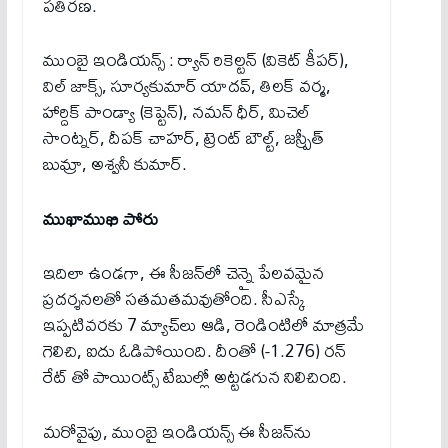
పతిరణ.
ముంబై ఇండియన్స్ : ర్యాన్ రికెల్టన్ (వికెట్ కీప‌ర్),
విల్ జాక్స్, సూర్యకుమార్ యాదవ్, తిలక్ వర్మ,
హార్దిక్ పాండ్యా (కెప్టెన్), నమన్ ధీర్, మిచెల్
సాంట్నర్, దీపక్ చాహర్, ట్రెంట్ బౌల్ట్, జస్ప్రీత్
బుమ్రా, అశ్వనీ కుమార్.
ముఖాముఖి పోరు
ఇదిలా ఉండగా, ఈ సీజన్‌లో చెన్నై పేలవమైన
ప్రదర్శనలతో సతమతమవుతోంది. సీఎస్కే
ఇప్పటివరకు 7 మ్యాచ్‌లు ఆడి, రెండింటిలో మాత్రమే
గెలిచి, ఐదు ఓడిపోయింది. దీంతో (-1.276) ర‌న్
రేట్ తో పాయింట్స్ టేబుల్లో అట్ట‌డ‌గున నిలిచింది.
మరోవైపు, ముంబై ఇండియన్స్ ఈ సీజన్‌ను