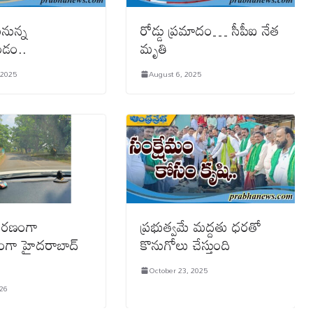
నున్న
రోడ్డు ప్రమాదం… సీపీఐ నేత
డం..
మృతి
 2025
August 6, 2025
ారణంగా
ప్రభుత్వమే మద్దతు ధరతో
షంగా హైదరాబాద్
కొనుగోలు చేస్తుంది
October 23, 2025
026