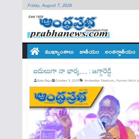
Friday, August 7, 2026
ముఖ్యాంశాలు
జాతీయం
అంతర్జాతీయం
బ‌దులుగా నా భార్య… : జ‌గ్గారెడ్డి
Bala Raju
October 3, 2025
Ambedkar Stadium
,
Former MLA J