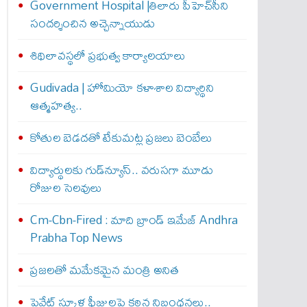
Government Hospital |తిలారు పీహెచ్‌సీని
సందర్శించిన అచ్చెన్నాయుడు
శిథిలావస్థలో ప్రభుత్వ కార్యాలయాలు
Gudivada | హోమియో కళాశాల విద్యార్థిని
ఆత్మహత్య..
కోతుల బెడదతో టేకుమట్ల ప్రజలు బెంబేలు
విద్యార్థులకు గుడ్‌న్యూస్.. వరుసగా మూడు
రోజుల సెలవులు
Cm-Cbn-Fired : మాది బ్రాండ్ ఇమేజ్ Andhra
Prabha Top News
ప్రజలతో మమేకమైన మంత్రి అనిత
ప్రైవేట్ స్కూళ్ల ఫీజులపై కఠిన నిబంధనలు..