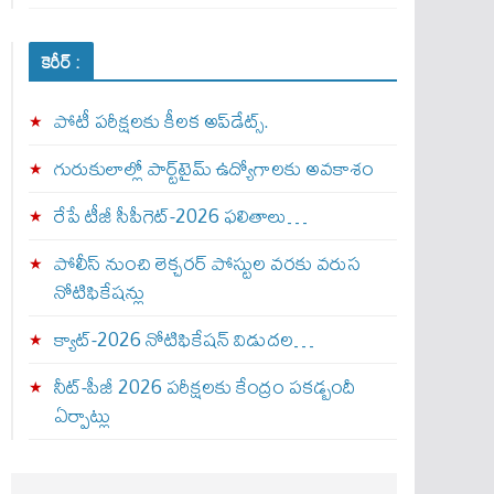
కెరీర్ :
పోటీ పరీక్షలకు కీలక అప్‌డేట్స్.
గురుకులాల్లో పార్ట్‌టైమ్ ఉద్యోగాలకు అవకాశం
రేపే టీజీ సీపీగెట్‌-2026 ఫలితాలు…
పోలీస్ నుంచి లెక్చరర్ పోస్టుల వరకు వరుస
నోటిఫికేషన్లు
క్యాట్-2026 నోటిఫికేషన్ విడుదల…
నీట్-పీజీ 2026 పరీక్షలకు కేంద్రం పకడ్బందీ
ఏర్పాట్లు