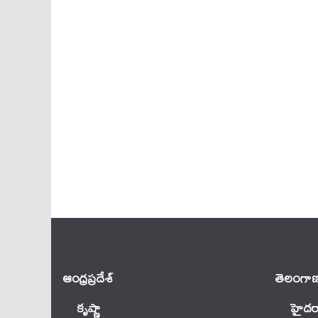
ఆంధ్ర‌ప్ర‌దేశ్
తెలంగాణ
కృష్ణా
హైదర