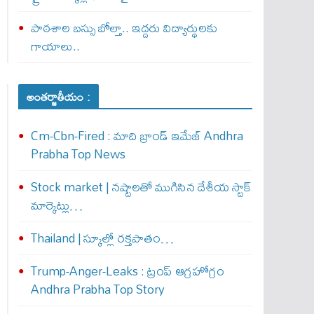
పాఠశాల బస్సు బోల్తా.. ఇద్దరు విద్యార్థులకు
గాయాలు..
అంతర్జాతీయం :
Cm-Cbn-Fired : మాది బ్రాండ్ ఇమేజ్ Andhra
Prabha Top News
Stock market | నష్టాలతో ముగిసిన దేశీయ స్టాక్
మార్కెట్లు…
Thailand | స్కూల్లో రక్తపాతం…
Trump-Anger-Leaks : ట్రంప్ ఆగ్ర‌హోగ్రం
Andhra Prabha Top Story