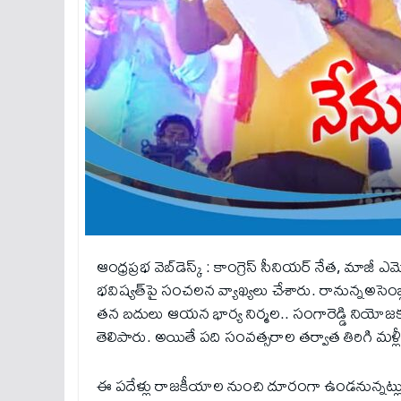
ఆంధ్ర‌ప్ర‌భ వెబ్‌డెస్క్ : కాంగ్రెస్ సీనియర్ నేత, మాజ
భ‌విష్య‌త్‌పై సంచలన వ్యాఖ్యలు చేశారు. రానున్నఅసెం
త‌న బదులు ఆయన భార్య నిర్మల.. సంగారెడ్డి నియోజ‌క
తెలిపారు. అయితే పది సంవత్సరాల తర్వాత తిరిగి మళ్లీ తా
ఈ పదేళ్లు రాజకీయాల నుంచి దూరంగా ఉండనున్నట్లు 