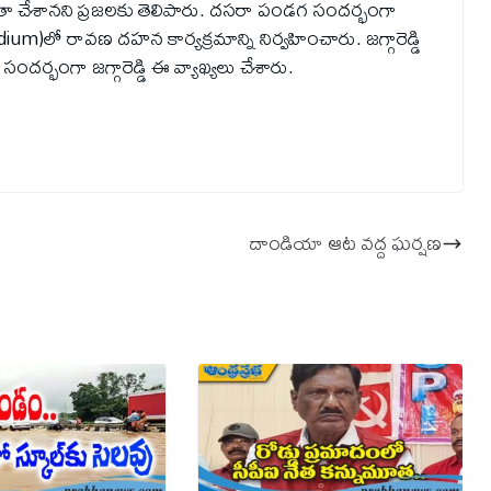
ా చేశానని ప్రజలకు తెలిపారు. దసరా పండగ సందర్భంగా
um)లో రావ‌ణ‌ దహన కార్యక్రమాన్ని నిర్వహించారు. జగ్గారెడ్డి
్భంగా జగ్గారెడ్డి ఈ వ్యాఖ్య‌లు చేశారు.
దాండియా ఆట వద్ద ఘ‌ర్ష‌ణ‌