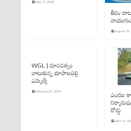
May 17, 2026
తీరం దాట
వాయుగుం
August 19,
WGL | మానవత్వం
చాటుకున్న భూపాలపల్లి
ఎమ్మెల్యే
February 21, 2025
ఎండల క
నిర్మాను
రోడ్డు
April 12, 2