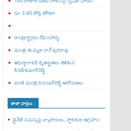
100 రోజుల డీజీపీ పాలనపై స్పెషల్ ఫోకస్
రూ.3.45 కోట్ల టోకరా
కాంట్రాక్టర్లను వేధించొద్దు
మంత్రి తుమ్మల నాగేశ్వరరావు
అధిష్ఠానానికి కృతజ్ఞతలు తెలిపిన
కిరణ్‌కుమార్‌రెడ్డి
మాజీ మంత్రి నిరంజన్‌రెడ్డి ఆరోపణలు
తాజా వార్తలు :
డ్రైనేజీ సమస్యపై వ్యాపారులు, స్థానికుల ఆగ్రహం