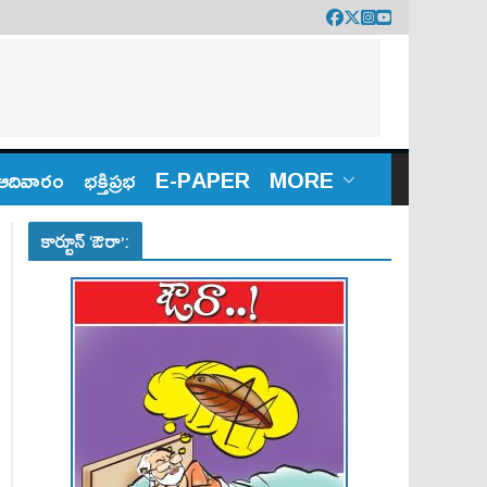
ఆదివారం
భక్తిప్రభ
E-PAPER
MORE
కార్టూన్ ‘ఔరా’: