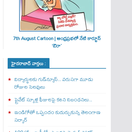
7th August Cartoon | ఆంధ్రప్రభలో నేటి కార్టూన్
‘ఔరా’
హైదరాబాద్ వార్తలు :
విద్యార్థులకు గుడ్‌న్యూస్.. వరుసగా మూడు
రోజుల సెలవులు
ప్రైవేట్ స్కూళ్ల ఫీజులపై కఠిన నిబంధనలు..
ఇండిగోతో ఒప్పందం కుదుర్చుకున్న తెలంగాణ
స‌ర్కార్