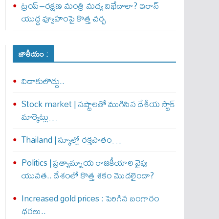
ట్రంప్–రక్షణ మంత్రి మధ్య విభేదాలా? ఇరాన్
యుద్ధ వ్యూహంపై కొత్త చర్చ
జాతీయం :
విడాకులొద్దు..
Stock market | నష్టాలతో ముగిసిన దేశీయ స్టాక్
మార్కెట్లు…
Thailand | స్కూల్లో రక్తపాతం…
Politics | ప్రత్యామ్నాయ రాజకీయాల వైపు
యువత.. దేశంలో కొత్త శకం మొదలైందా?
Increased gold prices : పెరిగిన బంగారం
ధరలు..