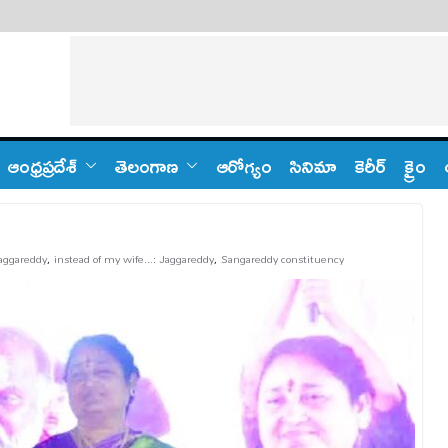
ఆంధ్ర‌ప్ర‌దేశ్
తెలంగాణ‌
ఆరోగ్యం
సినిమా
కెరీర్
క్రైం
aggareddy
,
instead of my wife...: Jaggareddy
,
Sangareddy constituency