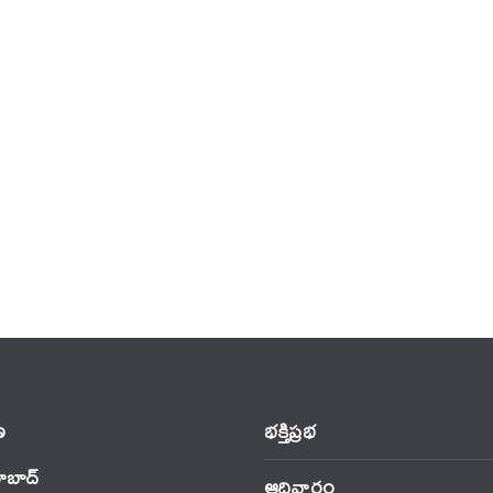
‌
భక్తిప్రభ
ాబాద్
ఆదివారం