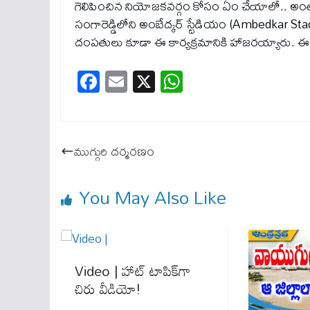
గెలిపించిన నియోజకవర్గం కోసం ఏం చేయాలో.. అంత
సంగారెడ్డిలోని అంబేద్కర్ స్టేడియం (Ambedkar Stadi
దంపతులు కూడా ఈ కార్యక్రమానికి హాజరయ్యారు. ఈ సందర
Fa
E
X
W
ce
m
ha
bo
ail
ts
ok
A
ముగ్గురి ద‌ర్మ‌ర‌ణం
pp
You May Also Like
Video | హాట్ టాపిక్‌గా
చిరు వీడియో!