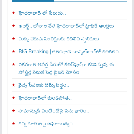
హైదరాబాద్ లో పేలుడు..
అలర్ట్‌.. బోనాల వేళ హైదరాబాద్‌లో ట్రాఫిక్‌ ఆంక్షలు
మస్కి చెరువు పరిరక్షణకు కదిలిన స్థానికులు
BIG Breaking | తెలంగాణ బాస్కెట్‌బాల్‌లో కలకలం..
రకరకాల ఆఫర్ల పేరుతో కలర్‌ఫుల్‌గా కనిపిస్తున్న ఈ
పోస్టర్ల వెనుక పెద్ద సైబర్ మోసం
వైద్య సేవలకు టిమ్స్‌ సిద్ధం..
హైదరాబాద్‌లో కుండపోత..
సామాన్యుడి వంటింటిపై పెను భారం..
కన్న కూతురిపై అఘాయిత్యం