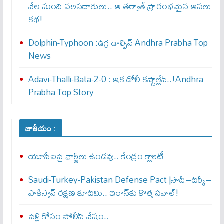
వేల మంది వలసదారులు.. ఆ తర్వాతే ప్రారంభ‌మైన అసలు
కథ!
Dolphin-Typhoon :ఉగ్ర డాల్ఫిన్ Andhra Prabha Top
News
Adavi-Thalli-Bata-2-0 : ఇక డోలీ క‌ష్టాల్లేవ్..!Andhra
Prabha Top Story
జాతీయం :
యూపీఐపై ఛార్జీలు ఉండవు.. కేంద్రం క్లారిటీ
Saudi-Turkey-Pakistan Defense Pact |సౌదీ–టర్కీ–
పాకిస్తాన్ రక్షణ కూటమి.. ఇరాన్‌కు కొత్త సవాల్!
పెళ్లి కోసం పోలీస్ వేషం..