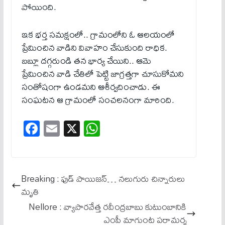
పోయింది.
ఇక భర్త సమక్షంలో.. గ్రామంలోని ఓ ఆలయంలో
ప్రేమించిన వాడిని వివాహం చేసుకుంది రాధిక.
బబ్లూ దగ్గరుండి తన భార్య చేయిని.. ఆమె
ప్రేమించిన వాడి చేతిలో పెట్టి జాగ్రత్తగా చూసుకోమని
సంతోషంగా ఉండమని ఆశీర్వదించాడు. ఈ
సంఘటన ఆ గ్రామంలో సంచలనంగా మారింది.
Fa
E
X
W
ce
m
ha
bo
ail
ts
ok
A
Breaking : ఫుడ్ పాయిజన్… నలుగురు చిన్నారులు
pp
మృతి
Nellore : వ్యాపారవేత్త రవీంద్రబాబు కుటుంబానికి
ఎంపీ మాగుంట పరామర్శ