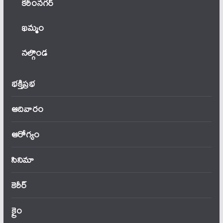
కరీంనగర్
ఖ‌మ్మం
నల్గొండ
భక్తిప్రభ
ఆదివారం
ఆరోగ్యం
సినిమా
కెరీర్
క్రైం