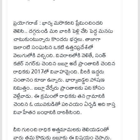
ప్ర‌యోగ‌రాజ్ : భార్య మరొకరిని ప్రేమించిందని
తెలిసి.. దగ్గరుండి మరి వారికి పెళ్లి చేసి పెద్ద మనసు
చాటుకుంటున్నారు కొందరు భర్తలు. తాజాగా
ఇలాంటి సంఘటన ఒకటి ఉత్తరప్రదేశ్‌లో
వెలుగులోకి వచ్చింది. వివ‌రాల‌లోకి వెళితే, సంత్
కబీర్ నగర్‌కు చెందిన బబ్లూ అదే ప్రాంతానికి చెందిన
రాధికకు 2017లో వివాహమైంది. వీరికి ఇద్దరు
సంతానం కూడా ఉన్నారు. భార్యాబిడ్డల పోషణ
నిమిత్తం.. బబ్లూ వేర్వేరు ప్రాంతాలకు పని కోసం
వెళ్లేవాడు. ఈ క్రమంలో రాధికకు తన గ్రామానికి
చెందిన ఓ యువకుడితో పరిచయం ఏర్పడి అది కాస్త
వివాహేతర బంధానికి దారితీసింది.
దీని గురించి రాధిక అత్తమామలకు తెలియడంతో
వారు తమ కొడుకు బబ్లూకు ఈ విషయం చెప్పారు.