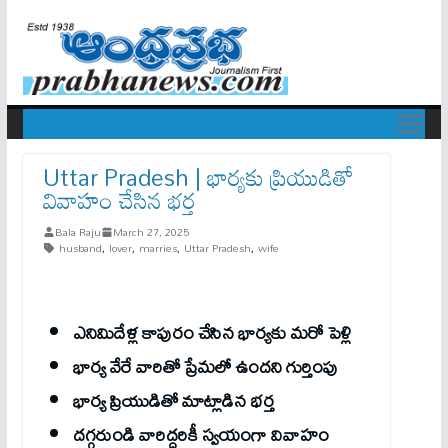
Uttar Pradesh | భార్య‌కు ప్రియుడితో
వివాహం చేసిన భ‌ర్త‌
Bala Raju
March 27, 2025
husband
,
lover
,
marries
,
Uttar Pradesh
,
wife
ఎనిమిదేళ్ల కాపురం చేసిన భార్య‌కు మ‌రో పెళ్లి
భార్య వేరే వారితో ప్రేమ‌లో ఉంద‌ని గుర్తింపు
భార్య ప్రియుడితో మాట్లాడిన భ‌ర్త‌
ద‌గ్గ‌రుండి వారిద్ద‌రికీ స్వ‌యంగా వివాహం