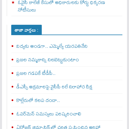
ఓవైసీ కాలేజీ కేసులో అధికారులకు కోర్టు ధిక్కరణ
నోటీసులు
తాజా వార్తలు :
విద్యకు అండగా.. ఎమ్మెల్యే యరపతినేని
ప్రజల నమ్మకాన్ని నిలబెట్టుకుంటాం
ప్రజల గడపకే టీడీపీ..
డీఎస్సీ అక్రమాలపై వైసీపీ రిలే నిరాహార దీక్ష
కొల్లేరులో కలప దందా..
ఓవర్‌మెన్‌ సమస్యలు పరిష్కరించాలి
ఏరోబిక్‌ జిమ్నాస్టిక్స్‌లో చరిత్ర సృష్టించిన అరిహా