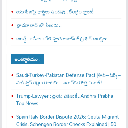
యూపీఐపై ఛార్జీలు ఉండవు.. కేంద్రం క్లారిటీ
హైదరాబాద్ లో పేలుడు..
అలర్ట్‌.. బోనాల వేళ హైదరాబాద్‌లో ట్రాఫిక్‌ ఆంక్షలు
అంతర్జాతీయం :
Saudi-Turkey-Pakistan Defense Pact |సౌదీ–టర్కీ–
పాకిస్తాన్ రక్షణ కూటమి.. ఇరాన్‌కు కొత్త సవాల్!
Trump-Lawyer : ట్రంప్ వ‌కీలుకే..Andhra Prabha
Top News
Spain Italy Border Dispute 2026: Ceuta Migrant
Crisis, Schengen Border Checks Explained | 50