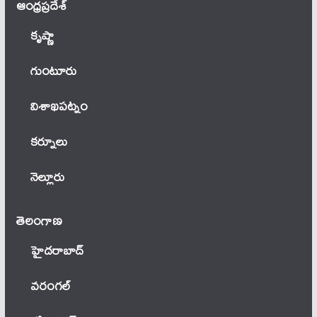
ఆంధ్ర‌ప్ర‌దేశ్
కృష్ణా
గుంటూరు
విశాఖపట్నం
కర్నూలు
నెల్లూరు
తెలంగాణ‌
హైదరాబాద్
వ‌రంగ‌ల్