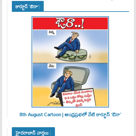
కార్టూన్ ‘ఔరా’:
8th August Cartoon | ఆంధ్రప్రభలో నేటి కార్టూన్ ‘ఔరా’
హైదరాబాద్ వార్తలు :