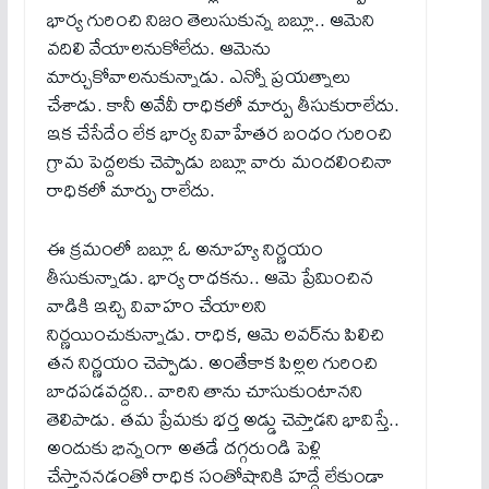
భార్య గురించి నిజం తెలుసుకున్న బబ్లూ.. ఆమెని
వదిలి వేయాలనుకోలేదు. ఆమెను
మార్చుకోవాలనుకున్నాడు. ఎన్నో ప్రయత్నాలు
చేశాడు. కానీ అవేవీ రాధికలో మార్పు తీసుకురాలేదు.
ఇక చేసేదేం లేక భార్య వివాహేతర బంధం గురించి
గ్రామ పెద్దలకు చెప్పాడు బబ్లూ వారు మందలించినా
రాధికలో మార్పు రాలేదు.
ఈ క్రమంలో బబ్లూ ఓ అనూహ్య నిర్ణయం
తీసుకున్నాడు. భార్య రాధకను.. ఆమె ప్రేమించిన
వాడికి ఇచ్చి వివాహం చేయాలని
నిర్ణయించుకున్నాడు. రాధిక, ఆమె లవర్‌ను పిలిచి
తన నిర్ణయం చెప్పాడు. అంతేకాక పిల్లల గురించి
బాధపడవద్దని.. వారిని తాను చూసుకుంటానని
తెలిపాడు. తమ ప్రేమకు భర్త అడ్డు చెప్తాడని భావిస్తే..
అందుకు భిన్నంగా అతడే దగ్గరుండి పెళ్లి
చేస్తాననడంతో రాధిక సంతోషానికి హద్దే లేకుండా