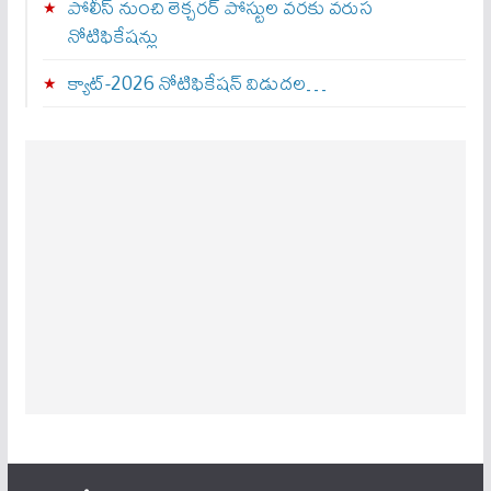
పోలీస్ నుంచి లెక్చరర్ పోస్టుల వరకు వరుస
నోటిఫికేషన్లు
క్యాట్-2026 నోటిఫికేషన్ విడుదల…