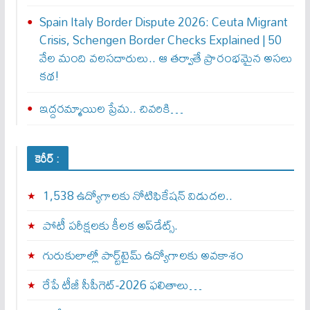
Spain Italy Border Dispute 2026: Ceuta Migrant
Crisis, Schengen Border Checks Explained | 50
వేల మంది వలసదారులు.. ఆ తర్వాతే ప్రారంభ‌మైన అసలు
కథ!
ఇద్దరమ్మాయిల ప్రేమ.. చివరికి…
కెరీర్ :
1,538 ఉద్యోగాలకు నోటిఫికేషన్ విడుదల..
పోటీ పరీక్షలకు కీలక అప్‌డేట్స్.
గురుకులాల్లో పార్ట్‌టైమ్ ఉద్యోగాలకు అవకాశం
రేపే టీజీ సీపీగెట్‌-2026 ఫలితాలు…