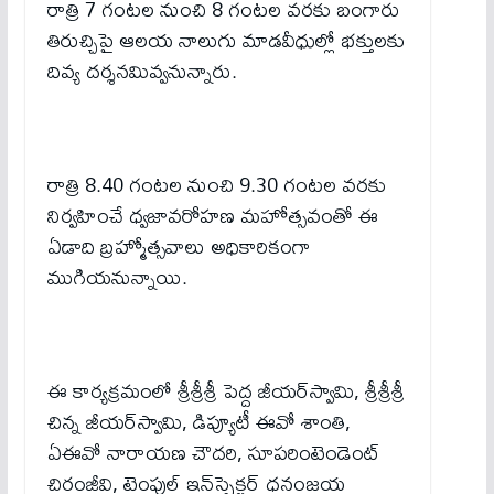
రాత్రి 7 గంటల నుంచి 8 గంటల వరకు బంగారు
తిరుచ్చిపై ఆలయ నాలుగు మాడవీధుల్లో భక్తులకు
దివ్య దర్శనమివ్వనున్నారు.
రాత్రి 8.40 గంటల నుంచి 9.30 గంటల వరకు
నిర్వహించే ధ్వజావరోహణ మహోత్సవంతో ఈ
ఏడాది బ్రహ్మోత్సవాలు అధికారికంగా
ముగియనున్నాయి.
ఈ కార్యక్రమంలో శ్రీశ్రీశ్రీ పెద్ద జీయర్‌స్వామి, శ్రీశ్రీశ్రీ
చిన్న జీయర్‌స్వామి, డిప్యూటీ ఈవో శాంతి,
ఏఈవో నారాయణ చౌదరి, సూపరింటెండెంట్
చిరంజీవి, టెంపుల్ ఇన్‌స్పెక్టర్ ధనంజయ