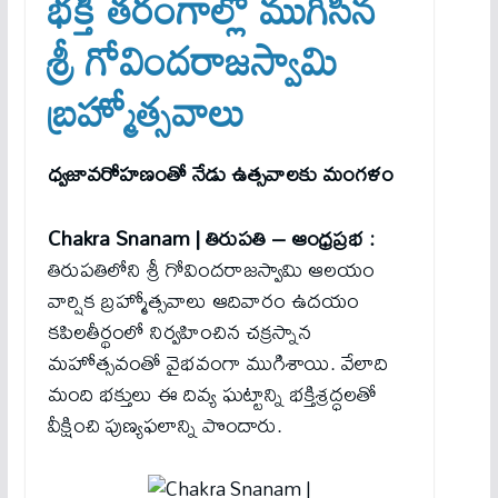
భక్తి తరంగాల్లో ముగిసిన
శ్రీ గోవిందరాజస్వామి
బ్రహ్మోత్సవాలు
ధ్వజావరోహణంతో నేడు ఉత్సవాలకు మంగళం
Chakra Snanam | తిరుపతి – ఆంధ్రప్రభ :
తిరుపతిలోని శ్రీ గోవిందరాజస్వామి ఆలయం
వార్షిక బ్రహ్మోత్సవాలు ఆదివారం ఉదయం
కపిలతీర్థంలో నిర్వహించిన చక్రస్నాన
మహోత్సవంతో వైభవంగా ముగిశాయి. వేలాది
మంది భక్తులు ఈ దివ్య ఘట్టాన్ని భక్తిశ్రద్ధలతో
వీక్షించి పుణ్యఫలాన్ని పొందారు.