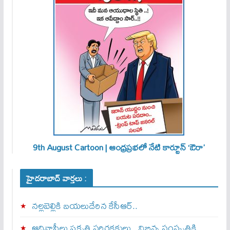
9th August Cartoon | ఆంధ్రప్రభలో నేటి కార్టూన్ ‘ఔరా’
హైదరాబాద్ వార్తలు :
నల్లబెల్లికి బయలుదేరిన కేసీఆర్‌..
ఆదివాసీలు ప్రకృతి పరిరక్షకులు.. విభిన్న సంస్కృతికి