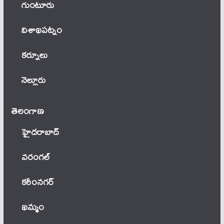
గుంటూరు
విశాఖపట్నం
కర్నూలు
నెల్లూరు
తెలంగాణ‌
హైదరాబాద్
వ‌రంగ‌ల్
కరీంనగర్
ఖ‌మ్మం