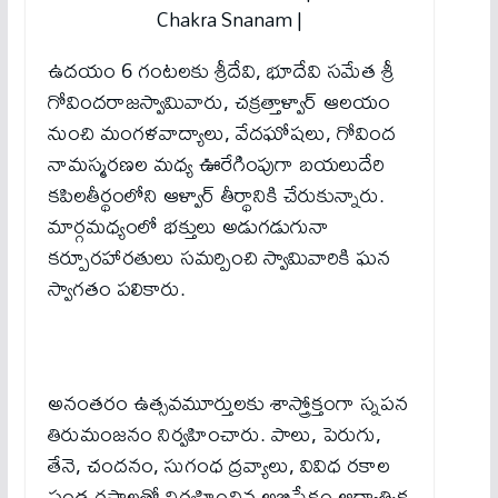
Chakra Snanam |
ఉదయం 6 గంటలకు శ్రీదేవి, భూదేవి సమేత శ్రీ
గోవిందరాజస్వామివారు, చక్రత్తాళ్వార్‌ ఆలయం
నుంచి మంగళవాద్యాలు, వేదఘోషలు, గోవింద
నామస్మరణల మధ్య ఊరేగింపుగా బయలుదేరి
కపిలతీర్థంలోని ఆళ్వార్ తీర్థానికి చేరుకున్నారు.
మార్గమధ్యంలో భక్తులు అడుగడుగునా
కర్పూరహారతులు సమర్పించి స్వామివారికి ఘన
స్వాగతం పలికారు.
అనంతరం ఉత్సవమూర్తులకు శాస్త్రోక్తంగా స్నపన
తిరుమంజనం నిర్వహించారు. పాలు, పెరుగు,
తేనె, చందనం, సుగంధ ద్రవ్యాలు, వివిధ రకాల
పండ్ల రసాలతో నిర్వహించిన అభిషేకం ఆధ్యాత్మిక