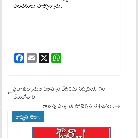
తదితరులు పాల్గొన్నారు.
Fa
E
X
W
ce
m
ha
bo
ail
ts
ok
A
ప్రజా ఫిర్యాదుల పరిష్కార వేదికను సద్వినియోగం
pp
చేసుకోవాలి
రాజన్న సన్నిధికి పోటెత్తిన భక్తజనం..
కార్టూన్ ‘ఔరా’: