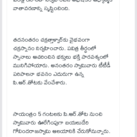
వాతావరణాన్ని సృష్టించింది.
తదనంతరం చక్రత్తాళ్వార్‌కు వైభవంగా
చక్రస్నానం నిర్వహించారు. పవిత్ర తీర్థంలో
స్నానాలు ఆచరించిన భక్తులు భక్తి పారవశ్యంలో
మునిగిపోయారు. అనంతరం స్వామివారు టీటీడీ
పరిపాలనా భవనం ఎదురుగా ఉన్న
పి.ఆర్‌.తోటకు వేంచేశారు.
సాయంత్రం 5 గంటలకు పి.ఆర్‌.తోట నుంచి
స్వామివారు ఊరేగింపుగా బయలుదేరి
గోవిందరాజస్వామి ఆలయానికి చేరుకోనున్నారు.