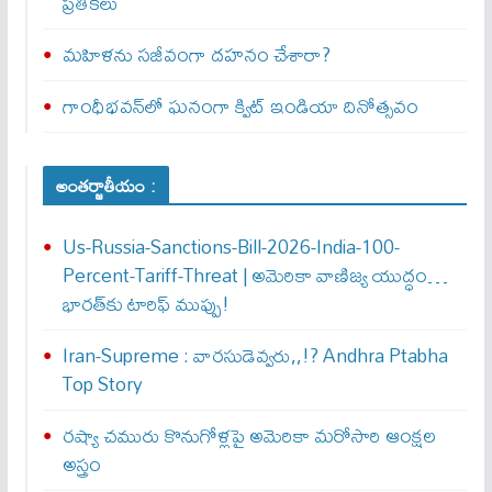
ప్రతీకలు
మహిళను సజీవంగా దహనం చేశారా?
గాంధీభవన్‌లో ఘనంగా క్విట్‌ ఇండియా దినోత్సవం
అంతర్జాతీయం :
Us-Russia-Sanctions-Bill-2026-India-100-
Percent-Tariff-Threat | అమెరికా వాణిజ్య యుద్ధం…
భారత్‌కు టారిఫ్ ముప్పు!
Iran-Supreme : వార‌సుడెవ్వ‌రు,,!? Andhra Ptabha
Top Story
రష్యా చమురు కొనుగోళ్లపై అమెరికా మరోసారి ఆంక్షల
అస్త్రం