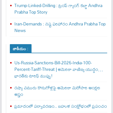
Trump-Linked-Drilling : ట్రంప్ గ్యాంగ్ క‌బ్జా Andhra
Prabha Top Story
Iran-Demands : న‌ష్ట ఫ‌రిహారం Andhra Prabha Top
News
జాతీయం :
Us-Russia-Sanctions-Bill-2026-India-100-
Percent-Tariff-Threat | అమెరికా వాణిజ్య యుద్ధం…
భారత్‌కు టారిఫ్ ముప్పు!
రష్యా చమురు కొనుగోళ్లపై అమెరికా మరోసారి ఆంక్షల
అస్త్రం
ప్రమాదంలో పర్యావరణం.. బహుళ సంక్షోభంలో ప్రపంచం