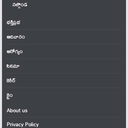
నల్గొండ
భక్తిప్రభ
ఆదివారం
ఆరోగ్యం
సినిమా
కెరీర్
క్రైం
About us
Privacy Policy