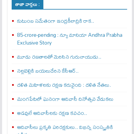
తాజా వార్తలు :
కుటుంబ సమేతంగా ఇంద్రకీలాద్రికి రాక..
85-crore-pending : న్యూ మానియా Andhra Prabha
Exclusive Story
మూడు రజతాలతో మెరిసిన గురునాయుడు..
నల్లబెల్లికి బయలుదేరిన కేసీఆర్‌..
దళిత మహిళలకు రక్షణ కరువైంది : దళిత నేతలు.
మంగపేటలో ఘనంగా ఆదివాసీ దినోత్సవ వేడుకలు
అడవులే ఆదివాసీలకు రక్షణ కవచం..
ఆదివాసీలు ప్రకృతి పరిరక్షకులు.. విభిన్న సంస్కృతికి