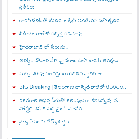
ప్రతీకలు
గాంధీభవన్‌లో ఘనంగా క్విట్‌ ఇండియా దినోత్సవం
వీడియో కాల్‌లో కన్నీళ్ల కడచూపు..
హైదరాబాద్ లో పేలుడు..
అలర్ట్‌.. బోనాల వేళ హైదరాబాద్‌లో ట్రాఫిక్‌ ఆంక్షలు
మస్కి చెరువు పరిరక్షణకు కదిలిన స్థానికులు
BIG Breaking | తెలంగాణ బాస్కెట్‌బాల్‌లో కలకలం..
రకరకాల ఆఫర్ల పేరుతో కలర్‌ఫుల్‌గా కనిపిస్తున్న ఈ
పోస్టర్ల వెనుక పెద్ద సైబర్ మోసం
వైద్య సేవలకు టిమ్స్‌ సిద్ధం..