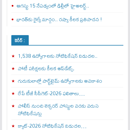
ఆగస్టు 15 నేపథ్యంలో ఢిల్లీలో హైఅలర్ట్..
భారత్‌కు రైల్వే మార్గం.. రష్యా కీలక ప్రతిపాదన !
కెరీర్ :
1,538 ఉద్యోగాలకు నోటిఫికేషన్ విడుదల..
పోటీ పరీక్షలకు కీలక అప్‌డేట్స్.
గురుకులాల్లో పార్ట్‌టైమ్ ఉద్యోగాలకు అవకాశం
రేపే టీజీ సీపీగెట్‌-2026 ఫలితాలు…
పోలీస్ నుంచి లెక్చరర్ పోస్టుల వరకు వరుస
నోటిఫికేషన్లు
క్యాట్-2026 నోటిఫికేషన్ విడుదల…