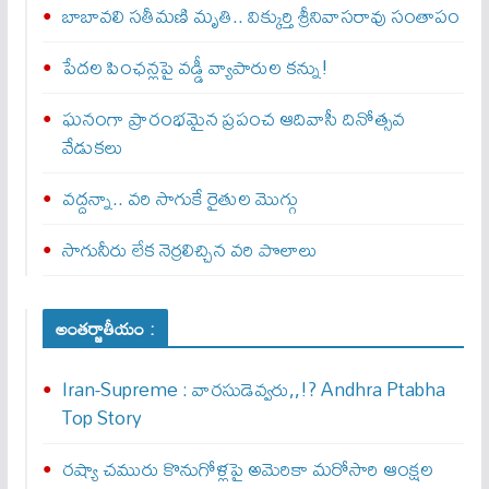
బాబావలి సతీమణి మృతి.. విక్కుర్తి శ్రీనివాసరావు సంతాపం
పేదల పింఛన్లపై వడ్డీ వ్యాపారుల కన్ను!
ఘనంగా ప్రారంభమైన ప్రపంచ ఆదివాసీ దినోత్సవ
వేడుకలు
వద్దన్నా.. వరి సాగుకే రైతుల మొగ్గు
సాగునీరు లేక నెర్రలిచ్చిన వరి పొలాలు
అంతర్జాతీయం :
Iran-Supreme : వార‌సుడెవ్వ‌రు,,!? Andhra Ptabha
Top Story
రష్యా చమురు కొనుగోళ్లపై అమెరికా మరోసారి ఆంక్షల