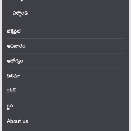
నల్గొండ
భక్తిప్రభ
ఆదివారం
ఆరోగ్యం
సినిమా
కెరీర్
క్రైం
About us