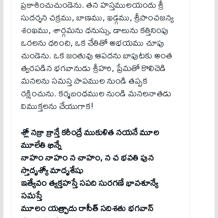
ప్రకాశించుచుండెను. తన హస్తములయందు శ్రీ
సుదర్శన చక్రము, బాణము, ఖడ్గము, శ్రీపాంచజన్య
శంఖము, శార్గమను ధనుస్సు, డాలును కత్తినింపు
ఒరలను ధరించి, ఒక చేతితో అభయము చూపు
చుండెను. ఒక జంతువు ఆపదను బాపుటకు అంత
త్వరపడిన భగవానుడు శ్రీహరి, ప్రేమతో కొలిచెడి
మనలను సమస్త పాపముల నుండి తప్పక
రక్షించును. కర్మబంధముల నుండి మనలనాతడు
విముక్తలను చేయుగాక!
శ్లో నక్రా క్రాన్తే కరీంద్రే ముకుళిత నయనే మూల
మూలేతి ఖిన్నే
నాహం నాహం న చాహం, న చ భవతి పున
స్తాదృశ్యో మాదృశేషు
ఇత్యేవం త్యక్తహస్తే సపది సురగణే భావశూన్యే
సమస్తే
మూలం యత్ప్రాదు రాసీత్ సదిశతు భగవాన్