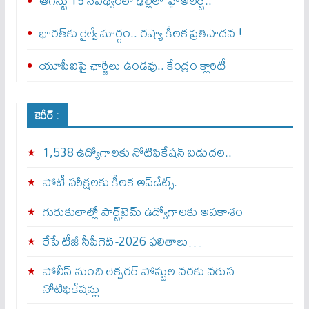
ఆగస్టు 15 నేపథ్యంలో ఢిల్లీలో హైఅలర్ట్..
భారత్‌కు రైల్వే మార్గం.. రష్యా కీలక ప్రతిపాదన !
యూపీఐపై ఛార్జీలు ఉండవు.. కేంద్రం క్లారిటీ
కెరీర్ :
1,538 ఉద్యోగాలకు నోటిఫికేషన్ విడుదల..
పోటీ పరీక్షలకు కీలక అప్‌డేట్స్.
గురుకులాల్లో పార్ట్‌టైమ్ ఉద్యోగాలకు అవకాశం
రేపే టీజీ సీపీగెట్‌-2026 ఫలితాలు…
పోలీస్ నుంచి లెక్చరర్ పోస్టుల వరకు వరుస
నోటిఫికేషన్లు