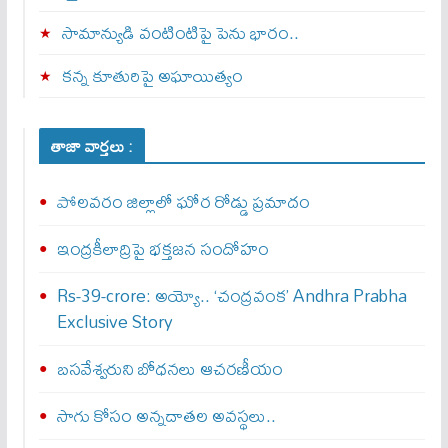
సామాన్యుడి వంటింటిపై పెను భారం..
కన్న కూతురిపై అఘాయిత్యం
తాజా వార్తలు :
పోలవరం జిల్లాలో ఘోర రోడ్డు ప్రమాదం
ఇంద్రకీలాద్రిపై భక్తజన సందోహం
Rs-39-crore: అయ్యో.. ‘చంద్రవంక’ Andhra Prabha
Exclusive Story
బసవేశ్వరుని బోధనలు ఆచరణీయం
సాగు కోసం అన్నదాతల అవస్థలు..