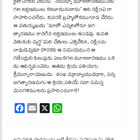
కైలాసగిరిని చేరును. ”నేనున్నూ మూలకారణమునకు
గల లక్షణములు కలవాడునుకాను” అని రక్షింప రా
సాహసించలేదు. చివరకి బ్రహ్మలోకముగూడ చేరెను.
ఆ చతుర్ముఖుడు ”మాలో ఎవ్వరిలోనూ జగ
త్కారణము కాదగిన లక్షణములు ఉండవు. ఇచత
వెతుకుట వ్యర్థ”మని చేతులు ఎత్తివేసిరి, రక్షించు
నాథుడెవ్వడూ దొరకని ఆ సమయమున ఆ
గజేంద్రుని పిలుపుకు పలుకగల మూలకారణము ఒక
డు ఆవిర్భవించెను. ఆతడు శ్రియ:పతియగు
శ్రీమన్నారాయణుడు. శంఖ చక్రాద్యాయుధధారి, సర్వ
జగత్కారణమగు ఆ శ్రియ:పతియే సదా సమస్త
మంగళములను ప్రసాదించుగాక!
Fa
E
X
W
ce
m
ha
bo
ail
ts
ok
A
జన్మనక్షత్ర పాదమును బట్టి శ్రీవిష్ణు సహస్త్రనామ స్తోత్ర