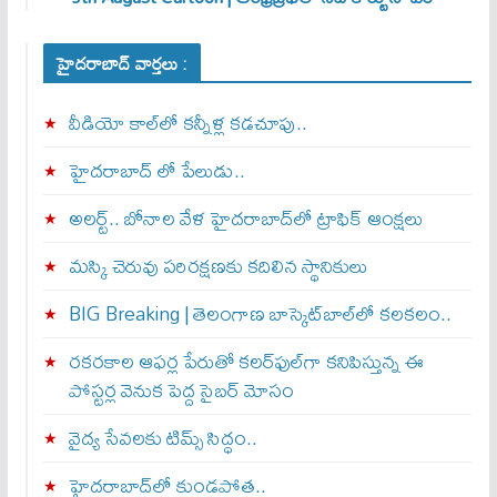
హైదరాబాద్ వార్తలు :
వీడియో కాల్‌లో కన్నీళ్ల కడచూపు..
హైదరాబాద్ లో పేలుడు..
అలర్ట్‌.. బోనాల వేళ హైదరాబాద్‌లో ట్రాఫిక్‌ ఆంక్షలు
మస్కి చెరువు పరిరక్షణకు కదిలిన స్థానికులు
BIG Breaking | తెలంగాణ బాస్కెట్‌బాల్‌లో కలకలం..
రకరకాల ఆఫర్ల పేరుతో కలర్‌ఫుల్‌గా కనిపిస్తున్న ఈ
పోస్టర్ల వెనుక పెద్ద సైబర్ మోసం
వైద్య సేవలకు టిమ్స్‌ సిద్ధం..
హైదరాబాద్‌లో కుండపోత..