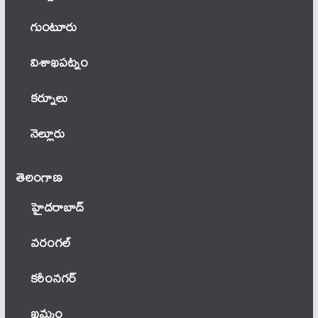
గుంటూరు
విశాఖపట్నం
కర్నూలు
నెల్లూరు
తెలంగాణ‌
హైదరాబాద్
వ‌రంగ‌ల్
కరీంనగర్
ఖ‌మ్మం