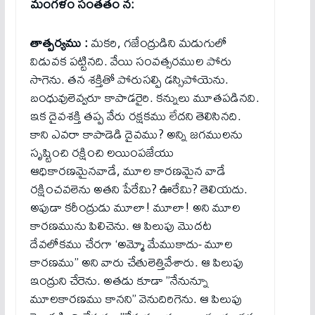
మంగళం సంతతం న:
తాత్పర్యము :
మకరి, గజేంద్రుడిని మడుగులో
విడువక పట్టినది. వేయి సంవత్సరముల పోరు
సాగెను. తన శక్తితో పోరుసల్పి డస్సిపోయెను.
బంధువులెవ్వరూ కాపాడరైరి. కన్నులు మూతపడినవి.
ఇక దైవశక్తి తప్ప వేరు రక్షకము లేదని తెలిసినది.
కాని ఎవరా కాపాడెడి దైవము? అన్ని జగములను
సృష్టించి రక్షించి లయింపజేయు
ఆధికారణమైనవాడే, మూల కారణమైన వాడే
రక్షించవలెను అతని పేరేమి? ఊరేమి? తెలియదు.
అపుడా కరీంద్రుడు మూలా! మూలా! అని మూల
కారణమును పిలిచెను. ఆ పిలుపు మొదట
దేవలోకము చేరగా ‘అమ్మో మేముకాదు- మూల
కారణము” అని వారు చేతులెత్తివేశారు. ఆ పిలుపు
ఇంద్రుని చేరెను. అతడు కూడా ”నేనున్నూ
మూలకారణము కానని” వెనుదిరిగెను. ఆ పిలుపు