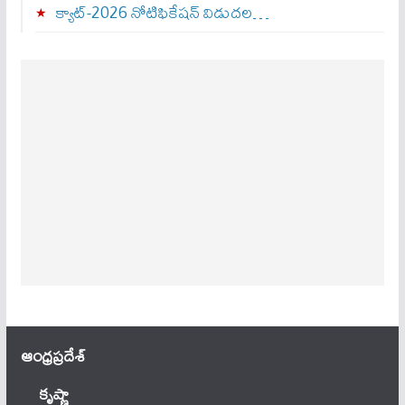
క్యాట్-2026 నోటిఫికేషన్ విడుదల…
ఆంధ్ర‌ప్ర‌దేశ్
కృష్ణా