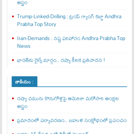
అస్త్రం
Trump-Linked-Drilling : ట్రంప్ గ్యాంగ్ క‌బ్జా Andhra
Prabha Top Story
Iran-Demands : న‌ష్ట ఫ‌రిహారం Andhra Prabha Top
News
భారత్‌కు రైల్వే మార్గం.. రష్యా కీలక ప్రతిపాదన !
జాతీయం :
రష్యా చమురు కొనుగోళ్లపై అమెరికా మరోసారి ఆంక్షల
అస్త్రం
ప్రమాదంలో పర్యావరణం.. బహుళ సంక్షోభంలో ప్రపంచం