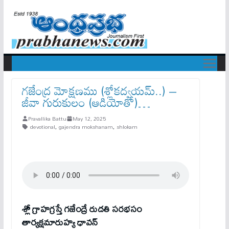
గజేంద్ర మోక్షణము (శ్లోకద్వయమ్..) –
జీవా గురుకులం (ఆడియోతో)…
Pravallika Battu
May 12, 2025
devotional
,
gajendra mokshanam
,
shlokam
శ్లో గ్రాహగ్రస్తే గజేంద్రే రుదతి సరభసం
తార్యక్షమారుహ్య ధావన్