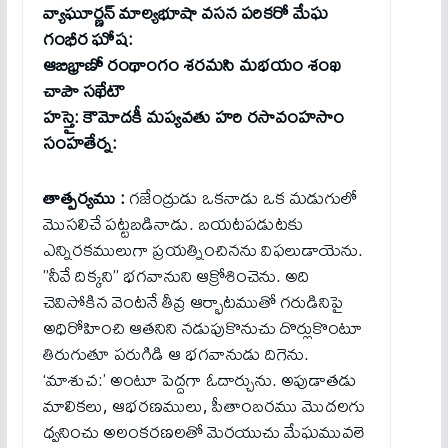
వ్యాఘూర్ణన్ మాల్యభూషా వసన పరికరో మేఘ
గంభీర ఘోష:
ఆబిభ్రాణో రంథాంగం శరమసి మభయం శంఖ
చాపౌ సఖేటౌ
హస్తై: కౌమోదకీ మప్యవతు హరి రసావంహసాం
సంహతేర్న:
తాత్పర్యము :
గజేంద్రుడు ఒకనాడు ఒక మడుగులో
మొసలిచే పట్టబడినాడు. బయటపడుటకు
ఎన్నిరకములుగా ప్రయత్నించినను విఫలుడాయెను.
”నీవే దిక్కని” భగవానుని ఆక్రోశించెను. అది
చెవిసోకిన వెంటనే తీవ్ర ఆర్భాటముతో గరుడినిపై
అధిరోహించి ఆతనిని నడుపుకొనుచు దొర్లుకొంటూ
తిరుగుతూ పరుగిడి ఆ భగవానుడు దిగెను.
‘మాశుచ:’ అంటూ పెద్దగా ఓదార్చును. అపుడాతడు
మాలికలు, ఆభరణములు, పీతాంబరము మొదలగు
ధ్వనించు అలంకరణలతో మెరయుచు మేఘమువలె