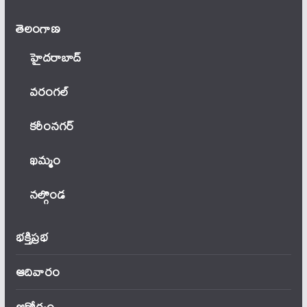
తెలంగాణ‌
హైదరాబాద్
వ‌రంగ‌ల్
కరీంనగర్
ఖ‌మ్మం
నల్గొండ
భక్తిప్రభ
ఆదివారం
ఆరోగ్యం