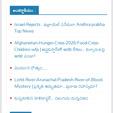
అంతర్జాతీయం :
Israel-Rejects : ఇజ్రాయెల్ స‌సేమిరా Andhra prabha
Top News
Afghanistan-Hunger-Crisis-2026-Food-Crisis-
Children-wfp | ఆఫ్ఘనిస్థాన్‌లో ఆకలి కేకలు.. చిన్నారులపై
ఆకలి పంజా!
మయూర దౌత్యం…
Lohit-River-Arunachal-Pradesh-River-of-Blood-
Mystery | ప్రకృతి అద్భుతమా.. పురాణ రహస్యమా?
కుప్పకూలిన హెలికాప్టర్‌.. నలుగురు దుర్మరణం