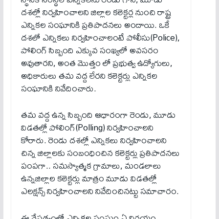
దశల్లో నిర్వహించాలని జిల్లాల కలెక్టర్ల నుంచి రాష్ట్ర
ఎన్నికల సంఘానికి ప్రతిపాదనలు అందాయి. ఒకే
దశలో ఎన్నికలు నిర్వహించాలంటే పోలీసు(Police),
పోలింగ్ సిబ్బంది ఎక్కువ సంఖ్యలో అవసరం
అవుతారని, అంత మొత్తం లో ప్రభుత్వ ఉద్యోగులు,
అధికారులు తమ వద్ద లేరని కలెక్టర్లు ఎన్నికల
సంఘానికి నివేదించారు.
తమ వద్ద ఉన్న సిబ్బంది ఆధారంగా రెండు, మూడు
విడతల్లో పోలింగ్(Polling) నిర్వహించాలని
కోరారు. రెండు దశల్లో ఎన్నికలు నిర్వహించాలని
చిన్న జిల్లాలకు సంబంధించిన కలెక్టర్లు ప్రతిపాదనలు
పంపగా.. సమస్యాత్మక గ్రామాలు, మండలాలు
ఉన్నజిల్లాల కలెక్టర్లు మాత్రం మూడు విడతల్లో
ఎలక్షన్స్ నిర్వహించాలని నివేదించినట్టు సమాచారం.
ఈ నేపథ్యంలో ఎన్నికల సంఘం ఏ నిర్ణయం