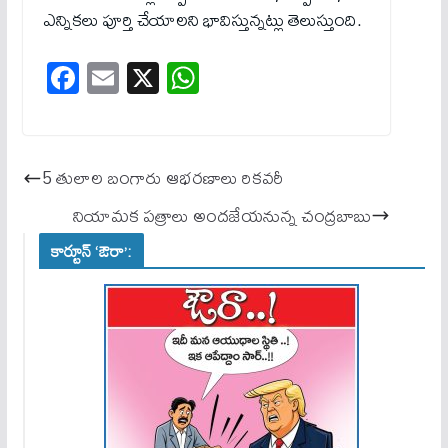
ఎన్నికలు పూర్తి చేయాలని భావిస్తున్నట్లు తెలుస్తుంది.
Fa
E
X
W
ce
m
ha
bo
ail
ts
ok
A
5 తులాల బంగారు ఆభరణాలు రికవరీ
pp
నియామ‌క ప‌త్రాలు అందజేయనున్న చంద్రబాబు
కార్టూన్ ‘ఔరా’: