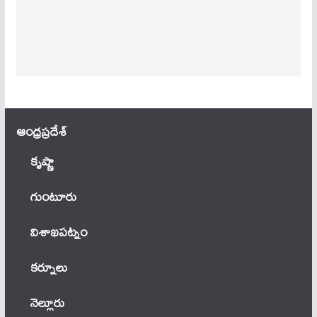
ఆంధ్ర‌ప్ర‌దేశ్
కృష్ణా
గుంటూరు
విశాఖపట్నం
కర్నూలు
నెల్లూరు