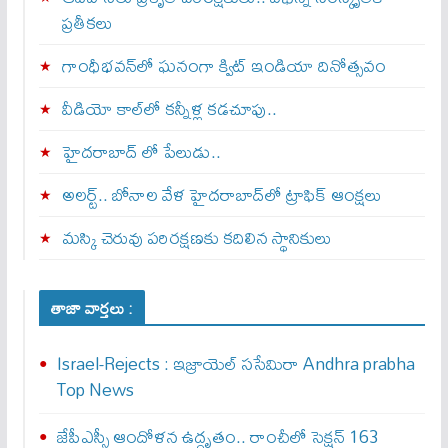
ప్రతీకలు
గాంధీభవన్‌లో ఘనంగా క్విట్‌ ఇండియా దినోత్సవం
వీడియో కాల్‌లో కన్నీళ్ల కడచూపు..
హైదరాబాద్ లో పేలుడు..
అలర్ట్‌.. బోనాల వేళ హైదరాబాద్‌లో ట్రాఫిక్‌ ఆంక్షలు
మస్కి చెరువు పరిరక్షణకు కదిలిన స్థానికులు
తాజా వార్తలు :
Israel-Rejects : ఇజ్రాయెల్ స‌సేమిరా Andhra prabha
Top News
జేపీఎస్సీ ఆందోళన ఉద్ధృతం.. రాంచీలో సెక్షన్‌ 163