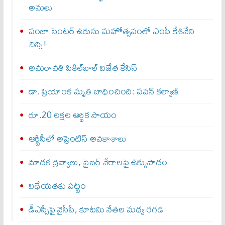
అమలు
పంజా సెంటర్ ఉరుసు మహోత్సవంలో ఎంపీ కేశినేని
చిన్ని!
అమరావతి పికిల్‌బాల్ విజేత కేసిస్
డా. ప్రియాంక మృతి బాధించింది: పవన్‌ కల్యాణ్‌
రూ.20 లక్షల ఆర్థిక సాయం
ఆర్టీసీలో అప్రెంటిస్‌ అవకాశాలు
మాదక ద్రవ్యాలు, సైబర్‌ నేరాలపై ఉక్కుపాదం
విధేయతకు పట్టం
డీఎస్సీపై వైసీపీ, కూటమి నేతల మధ్య రగడ