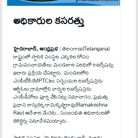
అధికారుల క‌స‌ర‌త్తు
హైదరాబాద్, ఆంధ్ర‌ప్ర‌భ :
తెలంగాణ(Telangana)
రాష్ట్రంలో స్థానిక సంస్థల ఎన్నికల కోసం
గ్రామపంచాయతీలు మండలాల పరిధిలో రిజర్వేషన్లు
ఖరారు ప్రక్రియ చేపట్టారు. మండలలోని
ఎంపీటీసీ(MPTC)లు సర్పంచుల రిజర్వేషన్లను
ఆర్డీఓలు గ్రామాల్లోని వార్డుల రిజర్వేషన్లను
ఎంపీడీవోలు పూర్తి చేసిన‌ట్లు స‌మాచారం. ప్రభుత్వ
ప్రధాన కార్యదర్శి రామకృష్ణారావు(Ramakrishna
Rao) ఆదేశాల మేరకు.. సంబంధిత అధికారులతో
కలెక్టర్లు సమావేశమయ్యారు.
స్థానిక సంస్థల ఎన్నికలను రెండు గానీ, మూడు