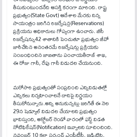
తీసుకుంటుందనేది ఆసక్తి కరంగా మారింది. రాష్ట్ర
ప్రభుత్వం(State Govt) ఆదేశాల మేరకు నిన్న‌
సాయంత్రం జరిగిన రిజర్వేషన్ల(Reservations)
ప్రక్రియను అధికారులు గోప్యంగా ఉంచారు. బీసీ
రిజర్వేషన్ను42 శాతానికి పెంచుతూ ప్రభుత్వం జీవో
జారీచేసిన అనంతరమే రిజర్వేషన్లు ప్రక్రియకు
సంబంధించిన జాబితాను పంచాయతీరాజ్ శాఖ,
ఈ రోజు గానీ, రేపు గానీ విడుదల చేయనుంది.
మరోసారి ప్రభుత్వంతో సంప్రదించి ఎన్నివిడుతల్లో
ఎన్నికలు నిర్వహించాలనే దానిపై నిర్ణయం
తీసుకోనున్నారు.అన్ని అనుకున్నట్లు జరిగితే ఈ నెల
29న షెడ్యూల్ విడుదల చేయాలని ప్రభుత్వం
భావిస్తుంది, అక్టోబర్ రెండో వారంలో ఫస్ట్ విడత
నోటిఫికేషన్(Notification) ఇవ్వాలని సూచించింది.
నవంబర్ 10 కల్లా సర్పంచ్ ఎంపీటీసీ, జడ్పిటిసి,