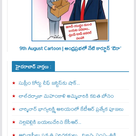
9th August Cartoon | ఆంధ్రప్రభలో నేటి కార్టూన్ ‘ఔరా’
హైదరాబాద్ వార్తలు :
సుప్రీం కోర్టు చీఫ్ జస్టిస్⁭కు షాక్..
లాల్‌దర్వాజా మహంకాళి అమ్మవారికి కవిత బోనం
చార్మినార్‌ భాగ్యలక్ష్మి ఆలయంలో కేటీఆర్ ప్రత్యేక పూజలు
నల్లబెల్లికి బయలుదేరిన కేసీఆర్‌..
ఆదివాసీలు ప్రకృతి పరిరక్షకులు.. విభిన్న సంస్కృతికి