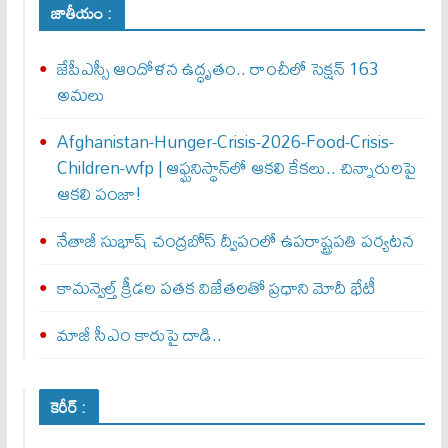
జాతీయం :
జేపీఎస్సీ ఆందోళన ఉద్ధృతం.. రాంచీలో సెక్షన్‌ 163
అమలు
Afghanistan-Hunger-Crisis-2026-Food-Crisis-
Children-wfp | ఆఫ్ఘనిస్థాన్‌లో ఆకలి కేకలు.. చిన్నారులపై
ఆకలి పంజా!
నేతాజీ సుభాష్ చంద్రబోస్ ద్వీపంలో ఉపరాష్ట్రపతి పర్యటన
కామన్వెల్త్‌ క్రీడల పతక విజేతలతో ప్రధాని మోదీ భేటీ
మాజీ సీఎం కారుపై దాడి..
కెరీర్ :