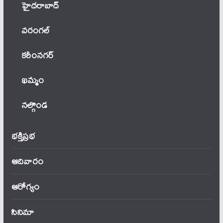
హైదరాబాద్
వ‌రంగ‌ల్
కరీంనగర్
ఖ‌మ్మం
నల్గొండ
భక్తిప్రభ
ఆదివారం
ఆరోగ్యం
సినిమా