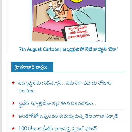
7th August Cartoon | ఆంధ్రప్రభలో నేటి కార్టూన్ ‘ఔరా’
హైదరాబాద్ వార్తలు :
విద్యార్థులకు గుడ్‌న్యూస్.. వరుసగా మూడు రోజుల
సెలవులు
ప్రైవేట్ స్కూళ్ల ఫీజులపై కఠిన నిబంధనలు..
ఇండిగోతో ఒప్పందం కుదుర్చుకున్న తెలంగాణ స‌ర్కార్
100 రోజుల డీజీపీ పాలనపై స్పెషల్ ఫోకస్