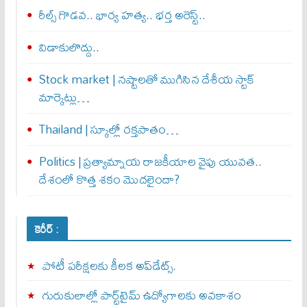
రీల్స్ గొడవ.. భార్య హత్య.. భర్త అరెస్ట్..
విడాకులొద్దు..
Stock market | నష్టాలతో ముగిసిన దేశీయ స్టాక్
మార్కెట్లు…
Thailand | స్కూల్లో రక్తపాతం…
Politics | ప్రత్యామ్నాయ రాజకీయాల వైపు యువత..
దేశంలో కొత్త శకం మొదలైందా?
కెరీర్ :
పోటీ పరీక్షలకు కీలక అప్‌డేట్స్.
గురుకులాల్లో పార్ట్‌టైమ్ ఉద్యోగాలకు అవకాశం