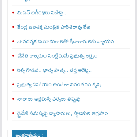
మిషన్ భగీరథకు పదేళ్లు..
కేంద్ర జలశక్తి మంత్రికి హరీశ్‌రావు లేఖ
పారదర్శక నియామకాలతో క్రీడాకారులకు న్యాయం
చేనేత కార్మికుల సంక్షేమమే ప్రభుత్వ లక్ష్యం
రీల్స్ గొడవ.. భార్య హత్య.. భర్త అరెస్ట్..
ప్రభుత్వ సహాయం అందేలా నిరంతరం కృషి
నాలాలు ఆక్రమిస్తే చర్యలు తప్పవు
డ్రైనేజీ సమస్యపై వ్యాపారులు, స్థానికుల ఆగ్రహం
అంతర్జాతీయం :