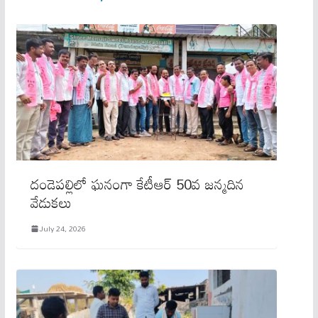
దండెపల్లిలో ఘనంగా కేటీఆర్ 50వ జన్మదిన
వేడుకలు
July 24, 2026