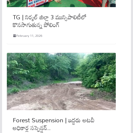
TG | నిర్మల్ జిల్లా 3 మున్సిపాలిటీలో
కొనసాగుతున్న పోలింగ్
February 11, 2026
Forest Suspension | ఇద్దరు అటవీ
అధికార్ల సస్పెన్షన్..