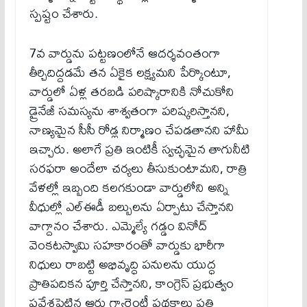
స్పష్టం చేశారు.
7వ వార్డును పట్టణంలోనే ఆదర్శవంతంగా
తీర్చిదిద్దడమే తన ఏకైక లక్ష్యమని పేర్కొంటూ,
వార్డులో ఏళ్ల తరబడి పరిష్కారానికి నోచుకోని
డ్రైనేజీ సమస్యను శాశ్వతంగా పరిష్కరిస్తానని,
నాణ్యమైన సీసీ రోడ్ల నిర్మాణం చేపడతానని హామీ
ఇచ్చారు. అలాగే ప్రతి ఇంటికీ స్వచ్ఛమైన తాగునీటి
సరఫరా అందేలా చర్యలు తీసుకుంటామని, రాత్రి
వేళల్లో ఇబ్బంది కలగకుండా వార్డులోని అన్ని
వీధుల్లో ఎల్‌ఈడీ బల్బులను ఏర్పాటు చేస్తానని
వాగ్దానం చేశారు. ఎమ్మెల్యే గడ్డం వినోద్
వెంకటస్వామి సహకారంతో వార్డుకు భారీగా
నిధులు రాబట్టి అభివృద్ధి పనులను యుద్ధ
ప్రాతిపదికన పూర్తి చేస్తానని, కాంగ్రెస్ ప్రభుత్వం
ప్రవేశపెట్టిన ఆరు గ్యారెంటీ పథకాలు ప్రతి