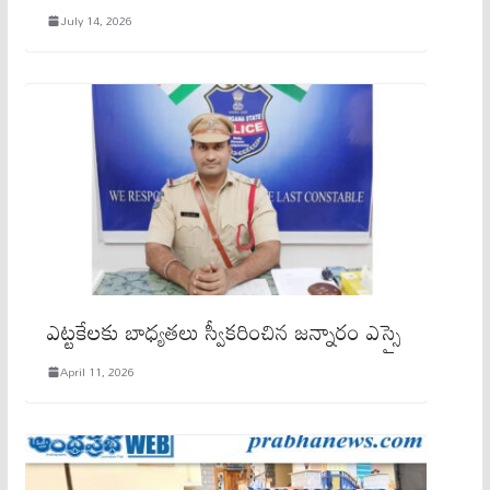
July 14, 2026
ఎట్టకేలకు బాధ్యతలు స్వీకరించిన జన్నారం ఎస్సై
April 11, 2026