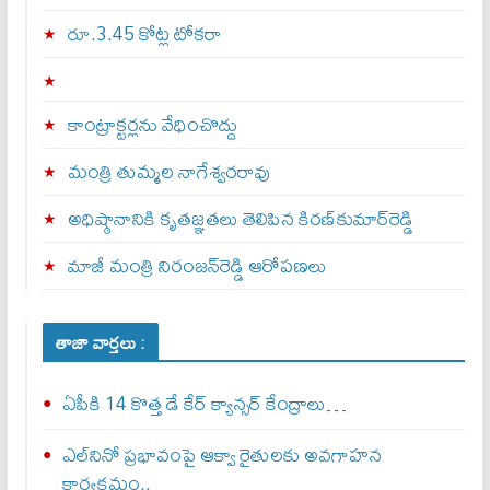
రూ.3.45 కోట్ల టోకరా
కాంట్రాక్టర్లను వేధించొద్దు
మంత్రి తుమ్మల నాగేశ్వరరావు
అధిష్ఠానానికి కృతజ్ఞతలు తెలిపిన కిరణ్‌కుమార్‌రెడ్డి
మాజీ మంత్రి నిరంజన్‌రెడ్డి ఆరోపణలు
తాజా వార్తలు :
ఏపీకి 14 కొత్త డే కేర్ క్యాన్సర్ కేంద్రాలు…
ఎల్‌నినో ప్రభావంపై ఆక్వా రైతులకు అవగాహన
కార్యక్రమం..