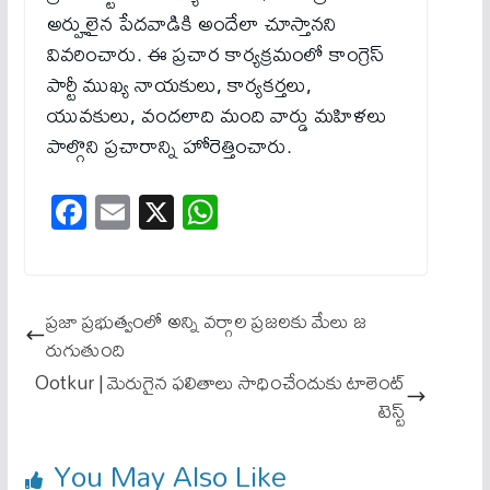
అర్హులైన పేదవాడికి అందేలా చూస్తానని
వివరించారు. ఈ ప్రచార కార్యక్రమంలో కాంగ్రెస్
పార్టీ ముఖ్య నాయకులు, కార్యకర్తలు,
యువకులు, వందలాది మంది వార్డు మహిళలు
పాల్గొని ప్రచారాన్ని హోరెత్తించారు.
Fa
E
X
W
ce
m
ha
bo
ail
ts
ok
A
ప్రజా ప్రభుత్వంలో అన్ని వర్గాల ప్రజలకు మేలు జ
pp
రుగుతుంది
Ootkur | మెరుగైన ఫలితాలు సాధించేందుకు టాలెంట్
టెస్ట్
You May Also Like