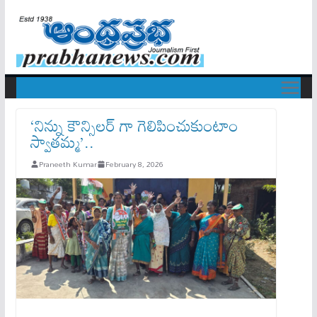
‘నిన్ను కౌన్సిలర్ గా గెలిపించుకుంటాం
స్వాతమ్మ’..
Praneeth Kumar
February 8, 2026