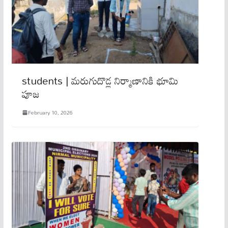
students | మరుగుదొడ్ల నిర్మాణానికి భూమి
పూజ
February 10, 2026