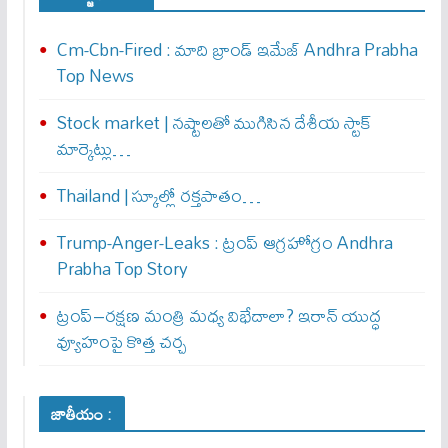
Cm-Cbn-Fired : మాది బ్రాండ్ ఇమేజ్ Andhra Prabha
Top News
Stock market | నష్టాలతో ముగిసిన దేశీయ స్టాక్
మార్కెట్లు…
Thailand | స్కూల్లో రక్తపాతం…
Trump-Anger-Leaks : ట్రంప్ ఆగ్ర‌హోగ్రం Andhra
Prabha Top Story
ట్రంప్–రక్షణ మంత్రి మధ్య విభేదాలా? ఇరాన్ యుద్ధ
వ్యూహంపై కొత్త చర్చ
జాతీయం :