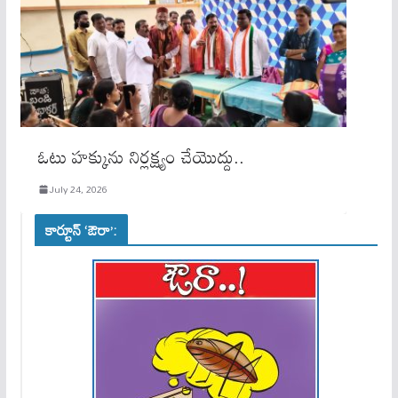
ఓటు హక్కును నిర్లక్ష్యం చేయొద్దు..
July 24, 2026
కార్టూన్ ‘ఔరా’: