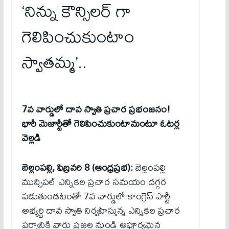
‘నిన్ను కౌన్సిలర్ గా
గెలిపించుకుంటాం
స్వాతమ్మ’..
7వ వార్డులో దావ స్వాతి ప్రచార ప్రభంజనం!
భారీ మెజార్టీతో గెలిపించుకుంటామంటూ ఓటర్ల
వెల్లడి
బెల్లంపల్లి, ఫిబ్రవరి 8 (ఆంధ్రప్రభ):
బెల్లంపల్లి
మున్సిపల్ ఎన్నికల ప్రచార సమయం దగ్గర
పడుతుండటంతో 7వ వార్డులో కాంగ్రెస్ పార్టీ
అభ్యర్థి దావ స్వాతి నిర్వహిస్తున్న ఎన్నికల ప్రచార
పర్వానికి వార్డు ప్రజల నుండి అపూర్వమైన