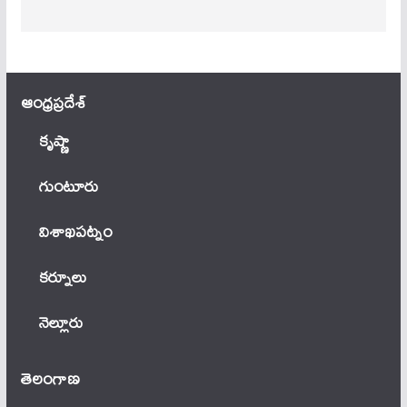
ఆంధ్ర‌ప్ర‌దేశ్
కృష్ణా
గుంటూరు
విశాఖపట్నం
కర్నూలు
నెల్లూరు
తెలంగాణ‌