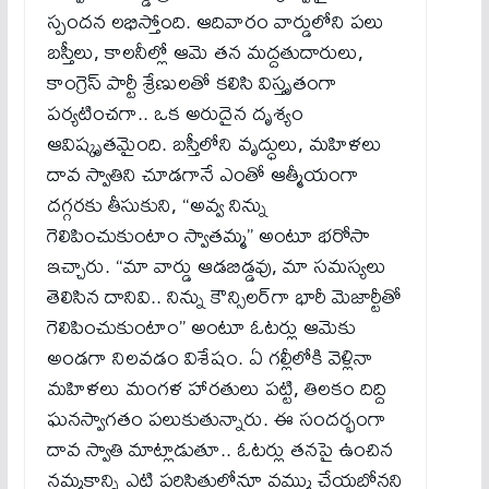
స్పందన లభిస్తోంది. ఆదివారం వార్డులోని పలు
బస్తీలు, కాలనీల్లో ఆమె తన మద్దతుదారులు,
కాంగ్రెస్ పార్టీ శ్రేణులతో కలిసి విస్తృతంగా
పర్యటించగా.. ఒక అరుదైన దృశ్యం
ఆవిష్కృతమైంది. బస్తీలోని వృద్ధులు, మహిళలు
దావ స్వాతిని చూడగానే ఎంతో ఆత్మీయంగా
దగ్గరకు తీసుకుని, “అవ్వ నిన్ను
గెలిపించుకుంటాం స్వాతమ్మ” అంటూ భరోసా
ఇచ్చారు. “మా వార్డు ఆడబిడ్డవు, మా సమస్యలు
తెలిసిన దానివి.. నిన్ను కౌన్సిలర్‌గా భారీ మెజార్టీతో
గెలిపించుకుంటాం” అంటూ ఓటర్లు ఆమెకు
అండగా నిలవడం విశేషం. ఏ గల్లీలోకి వెళ్లినా
మహిళలు మంగళ హారతులు పట్టి, తిలకం దిద్ది
ఘనస్వాగతం పలుకుతున్నారు. ఈ సందర్భంగా
దావ స్వాతి మాట్లాడుతూ.. ఓటర్లు తనపై ఉంచిన
నమ్మకాన్ని ఎట్టి పరిస్థితుల్లోనూ వమ్ము చేయబోనని