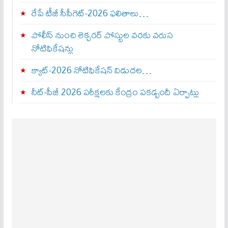
రేపే టీజీ సీపీగెట్‌-2026 ఫలితాలు…
పోలీస్ నుంచి లెక్చరర్ పోస్టుల వరకు వరుస
నోటిఫికేషన్లు
క్యాట్-2026 నోటిఫికేషన్ విడుదల…
నీట్-పీజీ 2026 పరీక్షలకు కేంద్రం పకడ్బందీ ఏర్పాట్లు