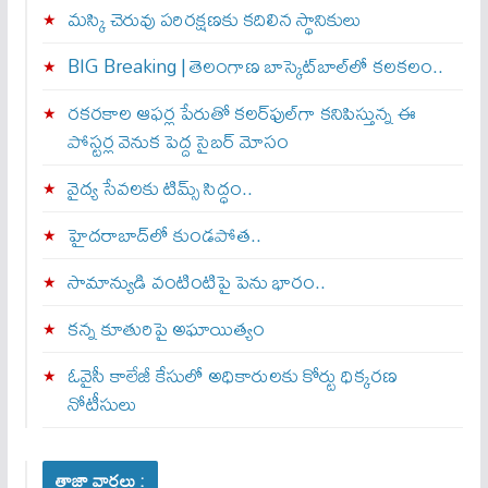
మస్కి చెరువు పరిరక్షణకు కదిలిన స్థానికులు
BIG Breaking | తెలంగాణ బాస్కెట్‌బాల్‌లో కలకలం..
రకరకాల ఆఫర్ల పేరుతో కలర్‌ఫుల్‌గా కనిపిస్తున్న ఈ
పోస్టర్ల వెనుక పెద్ద సైబర్ మోసం
వైద్య సేవలకు టిమ్స్‌ సిద్ధం..
హైదరాబాద్‌లో కుండపోత..
సామాన్యుడి వంటింటిపై పెను భారం..
కన్న కూతురిపై అఘాయిత్యం
ఓవైసీ కాలేజీ కేసులో అధికారులకు కోర్టు ధిక్కరణ
నోటీసులు
తాజా వార్తలు :