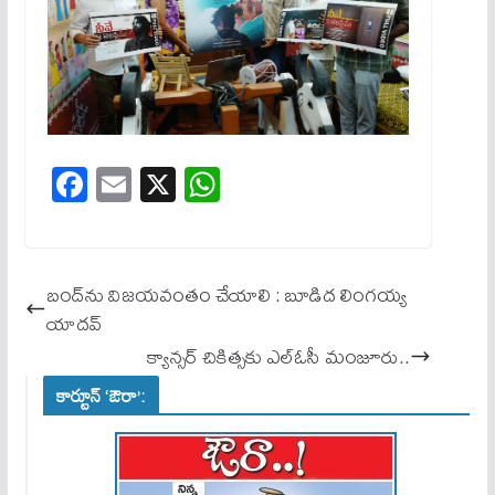
Fa
E
X
W
ce
m
ha
bo
ail
ts
ok
A
బంద్‌ను విజయవంతం చేయాలి : బూడిద లింగయ్య
pp
యాదవ్
క్యాన్సర్ చికిత్సకు ఎల్‌ఓసీ మంజూరు..
కార్టూన్ ‘ఔరా’: