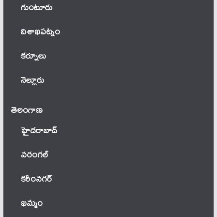
గుంటూరు
విశాఖపట్నం
కర్నూలు
నెల్లూరు
తెలంగాణ‌
హైదరాబాద్
వ‌రంగ‌ల్
కరీంనగర్
ఖ‌మ్మం