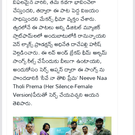
విఫలమైన వారిని, తమ కథగా భావించేలా
చేస్తుందని, తద్వారా ఈ పాట పెద్ద విజయం
సాధిస్తుందని మేకర్స్ ధీమా వ్యక్తం చేశారు.
త్వరలోనే ఈ పాటలు అన్ని డిజిటల్ మ్యూజిక్
ప్లాట్‌ఫామ్‌లలో అందుబాటులోకి రానున్నాయని
వెన్ ల్యాక్స్ ప్రొడక్షన్స్ అధినేత దాచేపల్లి హరీష్
వెల్లడించారు. ఈ లవ్ అండ్ బ్రేకప్ థీమ్ ఆల్బమ్
సాంగ్స్ రీల్స్ చేసేందుకు వీలుగా ఉంటాయని,
అందుకోసం సెర్చ్ ఆప్షన్ ద్వారా ఈ సాంగ్స్ ను
పొందడానికి ‘నీవే నా తొలి ప్రేమ’ Neeve Naa
Tholi Prema (Her Silence-Female
Version)పేరుతో సెర్చ్ చేయవచ్చని ఆయన
తెలిపారు.