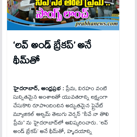
‘లవ్ అండ్ బ్రేకప్’ అనే
థీమ్‌తో
హైదరాబాద్, ఆంధ్రప్రభ :
ప్రేమ, విరహం వంటి
సున్నితమైన అంశాలతో యువతరాన్ని లక్ష్యంగా
చేసుకొని రూపొందించిన అద్భుతమైన ప్రైవేట్
మ్యూజికల్ ఆల్బమ్ తెలుగు వెర్షన్ “నీవే నా తొలి
ప్రేమ” ను హైదరాబాద్‌లో ఆవిష్కరించారు. ‘లవ్
అండ్ బ్రేకప్’ అనే థీమ్‌తో, హృదయాన్ని