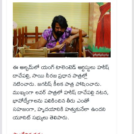
ఈ ఆల్బమ్‌లో యంగ్ టాలెంటెడ్ ఆర్టిస్టులు హరీష్
దాచేపల్లి, సాయి నీరజ ప్రధాన పాత్రల్లో
నటించారు. జగదీష్ కీలక పాత్ర పోషించారు.
ముఖ్యంగా లవర్ పాత్రలో హరీష్ దాచేపల్లి నటన,
భావోద్వేగాలను పలికించిన తీరు ఎంతో
సహజంగా, హృదయానికి హత్తుకునేలా ఉందని
యూనిట్ సభ్యులు తెలిపారు.