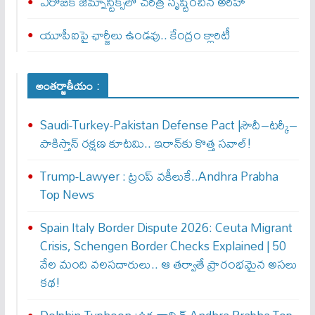
ఏరోబిక్‌ జిమ్నాస్టిక్స్‌లో చరిత్ర సృష్టించిన అరిహా
యూపీఐపై ఛార్జీలు ఉండవు.. కేంద్రం క్లారిటీ
అంతర్జాతీయం :
Saudi-Turkey-Pakistan Defense Pact |సౌదీ–టర్కీ–
పాకిస్తాన్ రక్షణ కూటమి.. ఇరాన్‌కు కొత్త సవాల్!
Trump-Lawyer : ట్రంప్ వ‌కీలుకే..Andhra Prabha
Top News
Spain Italy Border Dispute 2026: Ceuta Migrant
Crisis, Schengen Border Checks Explained | 50
వేల మంది వలసదారులు.. ఆ తర్వాతే ప్రారంభ‌మైన అసలు
కథ!