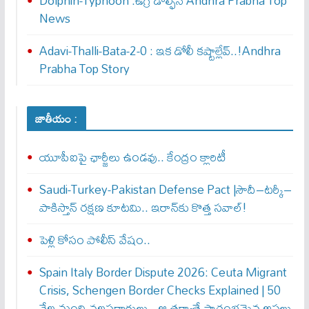
Dolphin-Typhoon :ఉగ్ర డాల్ఫిన్ Andhra Prabha Top
News
Adavi-Thalli-Bata-2-0 : ఇక డోలీ క‌ష్టాల్లేవ్..!Andhra
Prabha Top Story
జాతీయం :
యూపీఐపై ఛార్జీలు ఉండవు.. కేంద్రం క్లారిటీ
Saudi-Turkey-Pakistan Defense Pact |సౌదీ–టర్కీ–
పాకిస్తాన్ రక్షణ కూటమి.. ఇరాన్‌కు కొత్త సవాల్!
పెళ్లి కోసం పోలీస్ వేషం..
Spain Italy Border Dispute 2026: Ceuta Migrant
Crisis, Schengen Border Checks Explained | 50
వేల మంది వలసదారులు.. ఆ తర్వాతే ప్రారంభ‌మైన అసలు