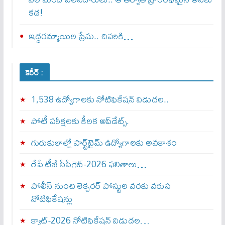
కథ!
ఇద్దరమ్మాయిల ప్రేమ.. చివరికి…
కెరీర్ :
1,538 ఉద్యోగాలకు నోటిఫికేషన్ విడుదల..
పోటీ పరీక్షలకు కీలక అప్‌డేట్స్.
గురుకులాల్లో పార్ట్‌టైమ్ ఉద్యోగాలకు అవకాశం
రేపే టీజీ సీపీగెట్‌-2026 ఫలితాలు…
పోలీస్ నుంచి లెక్చరర్ పోస్టుల వరకు వరుస
నోటిఫికేషన్లు
క్యాట్-2026 నోటిఫికేషన్ విడుదల…