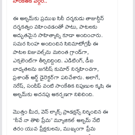
సాంకేతిక వర్గం..
ఈ ఆల్బమ్‌కు ప్రముఖ సినీ దర్శకుడు తాజుద్దీన్
దర్శకత్వం వహించడంతో పాటు, పాటలకు
అద్భుతమైన సాహిత్యాన్ని కూడా అందించారు.
సమర సింహ అందించిన సినిమాటోగ్రఫీ ఈ
పాటల విజువల్స్‌ను మరింత గ్రాండ్‌గా,
ఎక్సలెంట్‌గా తీర్చిదిద్దింది. ఎడిటింగ్, డీఐ
బాధ్యతలను జగదీష్ కుమార్ నిర్వహించగా,
ప్రశాంత్ ఆర్ట్ డైరెక్టర్‌గా పనిచేశారు. అలాగే,
నరేష్, సందీప్ వంటి సాంకేతిక నిపుణుల కృషి ఈ
ఆల్బమ్‌కు అదనపు ఆకర్షణగా నిలిచింది.
మొత్తం మీద, వెన్ ల్యాక్స్ ప్రొడక్షన్స్ నిర్మించిన ఈ
“నీవే నా తొలి ప్రేమ” మ్యూజికల్ ఆల్బమ్ నేటి
తరం యువ ప్రేక్షకులను, ముఖ్యంగా ప్రేమ