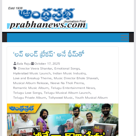
‘లవ్ అండ్ బ్రేకప్’ అనే థీమ్‌తో
Bala Raju
October 17, 2025
Director Veera Shankar
,
Emotional Songs
,
Hyderabad Music Launch
,
Indian Music Industry
,
Love and Breakup Theme
,
Music Director Bhole Shawali
,
Musical Album Release
,
Neeve Na Tholi Prema
,
Romantic Music Album
,
Telugu Entertainment News
,
Telugu Love Songs
,
Telugu Musical Album Launch
,
Telugu Private Album
,
Tollywood Music
,
Youth Musical Album