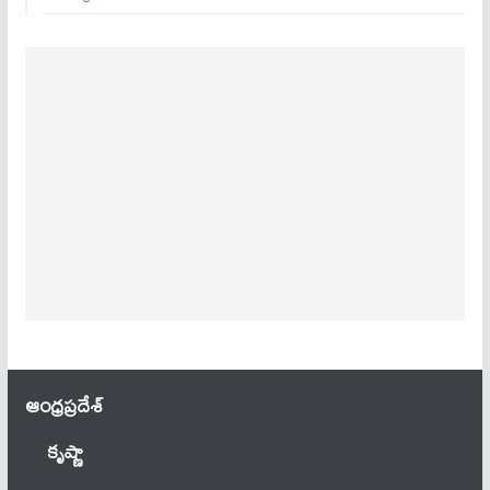
ఆంధ్ర‌ప్ర‌దేశ్
కృష్ణా