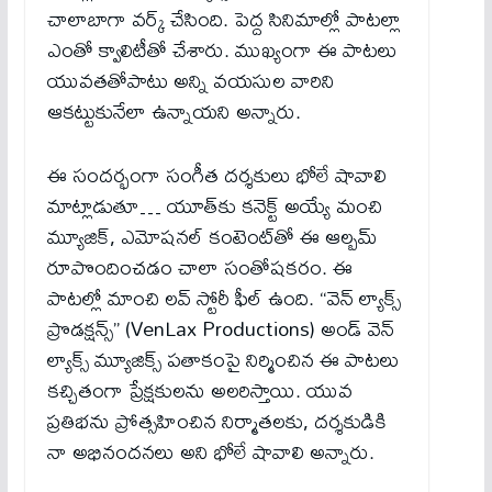
చాలాబాగా వర్క్ చేసింది. పెద్ద సినిమాల్లో పాటల్లా
ఎంతో క్వాలిటీతో చేశారు. ముఖ్యంగా ఈ పాటలు
యువతతోపాటు అన్ని వయసుల వారిని
ఆకట్టుకునేలా ఉన్నాయని అన్నారు.
ఈ సందర్భంగా సంగీత దర్శకులు భోలే షావాలి
మాట్లాడుతూ… యూత్‌కు కనెక్ట్ అయ్యే మంచి
మ్యూజిక్, ఎమోషనల్ కంటెంట్‌తో ఈ ఆల్బమ్
రూపొందించడం చాలా సంతోషకరం. ఈ
పాటల్లో మాంచి లవ్ స్టోరీ ఫీల్ ఉంది. “వెన్ ల్యాక్స్
ప్రొడక్షన్స్” (VenLax Productions) అండ్ వెన్
ల్యాక్స్ మ్యూజిక్స్ పతాకంపై నిర్మించిన ఈ పాటలు
కచ్చితంగా ప్రేక్షకులను అలరిస్తాయి. యువ
ప్రతిభను ప్రోత్సహించిన నిర్మాతలకు, దర్శకుడికి
నా అభినందనలు అని భోలే షావాలి అన్నారు.