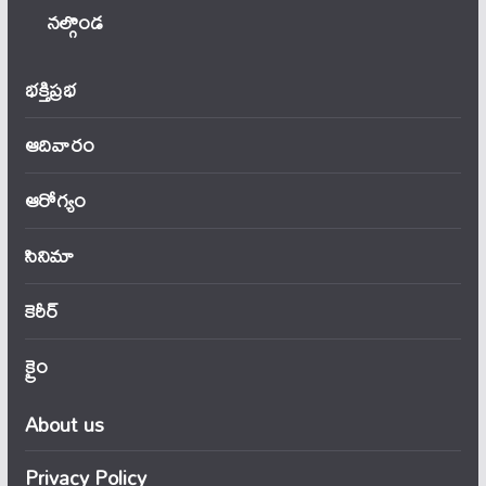
నల్గొండ
భక్తిప్రభ
ఆదివారం
ఆరోగ్యం
సినిమా
కెరీర్
క్రైం
About us
Privacy Policy