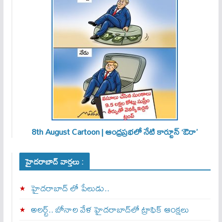
8th August Cartoon | ఆంధ్రప్రభలో నేటి కార్టూన్ ‘ఔరా’
హైదరాబాద్ వార్తలు :
హైదరాబాద్ లో పేలుడు..
అలర్ట్‌.. బోనాల వేళ హైదరాబాద్‌లో ట్రాఫిక్‌ ఆంక్షలు