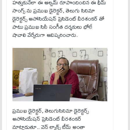
హత్తుకునేలా ఈ ఆల్బమ్ రూపొందించిన ఈ థీమ్
సాంగ్స్ ను ప్రముఖ డైరెక్టర్, తెలుగు సినిమా
డైరెక్టర్స్ అసోసియేషన్ ప్రెసిడెంట్ వీరశంకర్ తో
పాటు ప్రముఖ సినీ సంగీత దర్శకులు భోలే
షావాలి వేర్వేరుగా ఆవిష్కరించారు.
ప్రముఖ డైరెక్టర్, తెలుగుసినిమా డైరెక్టర్స్
అసోసియేషన్ ప్రెసిడెంట్ వీరశంకర్
మాట్లాడుతూ.. వెన్ ల్యాక్స్ టీమ్ అంతా