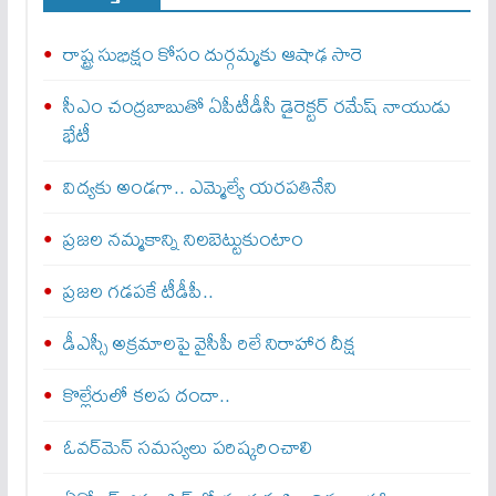
రాష్ట్ర సుభిక్షం కోసం దుర్గమ్మకు ఆషాఢ సారె
సీఎం చంద్రబాబుతో ఏపీటీడీసీ డైరెక్టర్‌ రమేష్‌ నాయుడు
భేటీ
విద్యకు అండగా.. ఎమ్మెల్యే యరపతినేని
ప్రజల నమ్మకాన్ని నిలబెట్టుకుంటాం
ప్రజల గడపకే టీడీపీ..
డీఎస్సీ అక్రమాలపై వైసీపీ రిలే నిరాహార దీక్ష
కొల్లేరులో కలప దందా..
ఓవర్‌మెన్‌ సమస్యలు పరిష్కరించాలి