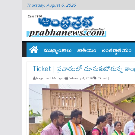
Thursday, August 6, 2026
ముఖ్యాంశాలు
జాతీయం
అంతర్జాతీయం
Ticket | ప్రచారంలో దూసుకుపోతున్న కాంగ్రె
Nagamani Malligari
February 4, 2026
Ticket |