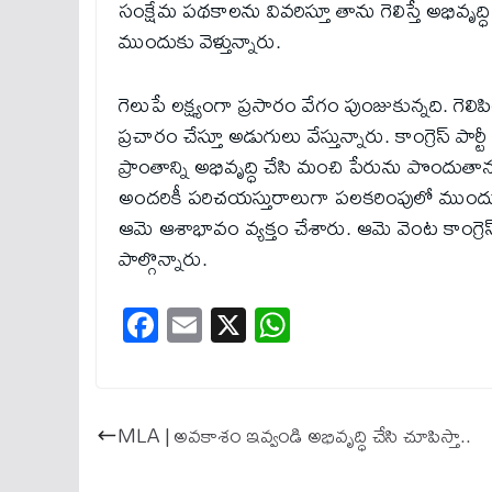
సంక్షేమ పథకాలను వివరిస్తూ తాను గెలిస్తే అభివృద్
ముందుకు వెళ్తున్నారు.
గెలుపే లక్ష్యంగా ప్రసారం వేగం పుంజుకున్నది. గెల
ప్రచారం చేస్తూ అడుగులు వేస్తున్నారు. కాంగ్రెస్ పార
ప్రాంతాన్ని అభివృద్ధి చేసి మంచి పేరును పొందుతా
అందరికీ పరిచయస్తురాలుగా పలకరింపులో ముందు
ఆమె ఆశాభావం వ్యక్తం చేశారు. ఆమె వెంట కాంగ్రెస్
పాల్గొన్నారు.
Fa
E
X
W
ce
m
ha
bo
ail
ts
ok
A
MLA | అవకాశం ఇవ్వండి అభివృద్ధి చేసి చూపిస్తా..
pp