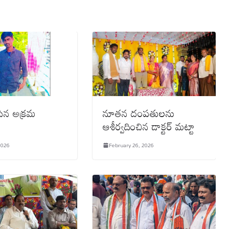
ీసిన అక్రమ
నూతన దంపతులను
ం
ఆశీర్వదించిన డాక్టర్ మట్టా
2026
February 26, 2026