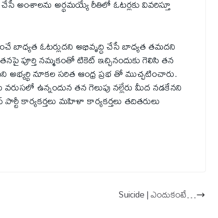
ధి చేసే అంశాలను అర్థమయ్యే రీతిలో ఓటర్లకు వివరిస్తూ
ిపించే బాధ్యత ఓటర్లుదని అభివృద్ధి చేసే బాధ్యత తమదని
్టీ తనపై పూర్తి నమ్మకంతో టికెట్ ఇచ్చినందుకు గెలిసి తన
నని అభ్యర్థి నూకల సరిత ఆంధ్ర ప్రభ తో ముచ్చటించారు.
 వరుసలో ఉన్నందున తన గెలుపు నల్లేరు మీద నడకేనని
 పార్టీ కార్యకర్తలు మహిళా కార్యకర్తలు తదితరులు
Suicide | ఎందుకంటే…