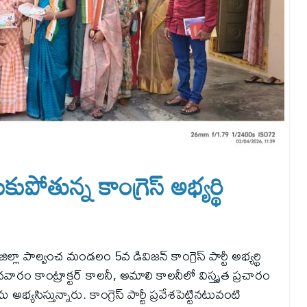
పోతున్న కాంగ్రెస్ అభ్యర్థి
 జిల్లా పాల్వంచ మండలం 5వ డివిజన్ కాంగ్రెస్ పార్టీ అభ్యర్థి
ం కాంట్రాక్టర్ కాలనీ, అమాలి కాలనీలో విస్తృత ప్రచారం
్యసిస్తున్నారు. కాంగ్రెస్ పార్టీ ప్రవేశపెట్టినటువంటి