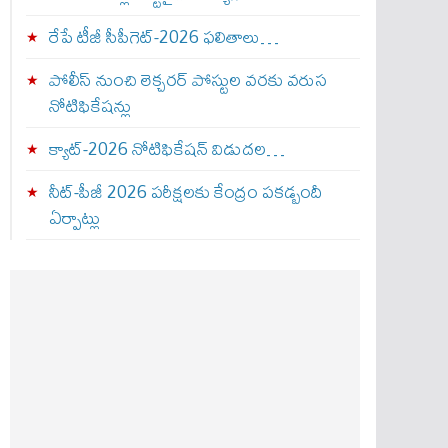
రేపే టీజీ సీపీగెట్‌-2026 ఫలితాలు…
పోలీస్ నుంచి లెక్చరర్ పోస్టుల వరకు వరుస
నోటిఫికేషన్లు
క్యాట్-2026 నోటిఫికేషన్ విడుదల…
నీట్-పీజీ 2026 పరీక్షలకు కేంద్రం పకడ్బందీ
ఏర్పాట్లు