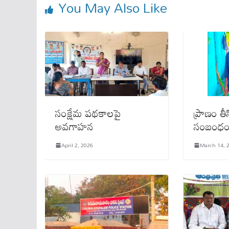
You May Also Like
సంక్షేమ పథకాలపై
ప్రాణం త
అవగాహన
సంబంధ
April 2, 2026
March 14, 