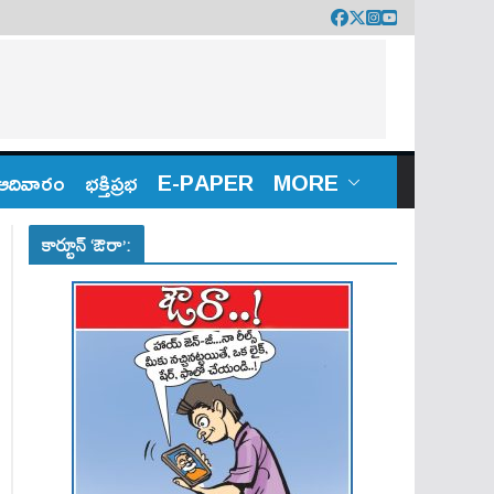
ఆదివారం
భక్తిప్రభ
E-PAPER
MORE
కార్టూన్ ‘ఔరా’: