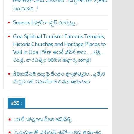
రోజులుగా పసిడి పరుగులు.. ఒక్కరోజే రూ.2,890
పెరుగుద‌ల‌..!
Sensex | ఫ్లాట్‌గా స్టాక్ మార్కెట్లు..
Goa Spiritual Tourism: Famous Temples,
Historic Churches and Heritage Places to
Visit in Goa | గోవా అంటే బీచ్‌లే కాదు… భక్తి,
చరిత్ర, వారసత్వం కలిసిన అపూర్వ యాత్ర!
డీలిమిటేషన్ బిల్లుపై కేంద్రం వ్యూహాత్మకం.. ప్రత్యేక
పార్లమెంట్ సమావేశాల దిశగా అడుగులు
కెరీర్ :
పోటీ పరీక్షలకు కీలక అప్‌డేట్స్.
గురుకులాల్లో పార్ట్‌టైమ్ ఉద్యోగాలకు అవకాశం