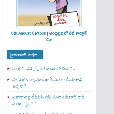
6th August Cartoon | ఆంధ్రప్రభలో నేటి కార్టూన్
‘ఔరా’
హైదరాబాద్ వార్తలు :
కాంగ్రెస్ ఎమ్మెల్యే కుటుంబంలో వివాదం..
సామాజిక న్యాయం, జాతీయ రాజకీయాలపై
చర్చేనా?
ప్రచారాలపై టీపీసీసీ చీఫ్ మహేశ్‌కుమార్ గౌడ్
ఘాటు స్పందన