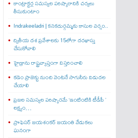
కాంట్రాక్టర్ల సమస్యల పరిష్కారానికి చర్యలు
తీసుకుంటాం
Indrakeeladri | కనకదుర్గమ్మకు కాసుల వర్షం..
ద్వితీయ దశ ప్రవేశాలకు 15లోగా దరఖాస్తు
చేసుకోవాలి
హైడ్రాను రాష్ట్రవ్యాప్తంగా విస్తరించాలి
కడెం ప్రాజెక్టు నుంచి వెంటనే సాగునీరు విడుదల
చేయాలి
ప్రజల సమస్యల పరిష్కారమే ‘ఇంటింటికి టీడీపీ ’
లక్ష్యం…
ప్రొఫెసర్ జయశంకర్ జయంతి వేడుకలు
ఘనంగా