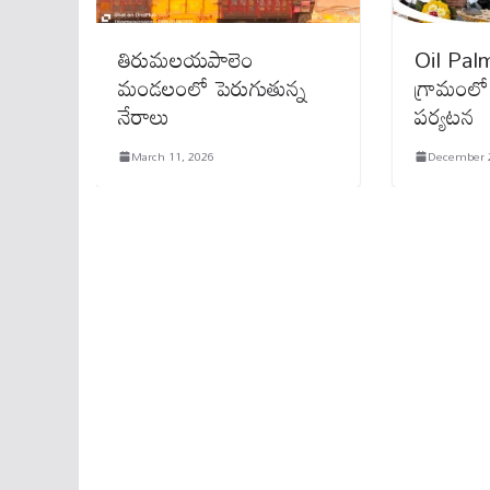
తిరుమలయపాలెం
Oil Palm 
మండలంలో పెరుగుతున్న
గ్రామంలో
నేరాలు
పర్యటన
March 11, 2026
December 2