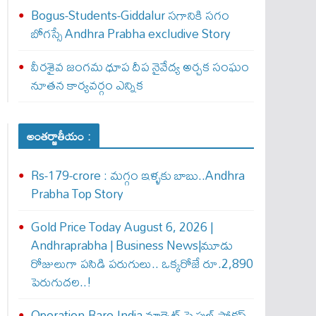
Bogus-Students-Giddalur సగానికి సగం
బోగస్సే Andhra Prabha excludive Story
వీరశైవ జంగమ ధూప దీప నైవేద్య అర్చక సంఘం
నూతన కార్యవర్గం ఎన్నిక
అంతర్జాతీయం :
Rs-179-crore : మ‌గ్గం ఇళ్ళ‌కు బాబు..Andhra
Prabha Top Story
Gold Price Today August 6, 2026 |
Andhraprabha | Business News|మూడు
రోజులుగా పసిడి పరుగులు.. ఒక్కరోజే రూ.2,890
పెరుగుద‌ల‌..!
Operation-Rare-India మాగ్నెట్ పై ఫుల్ ఫోక‌స్