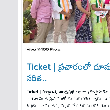
Ticket | ప్రచారంలో దూసుకు
సరిత..
Ticket | పాల్వంచ, ఆంధ్రప్రభ :
భద్రాద్రి కొత్తగూడెం
నూకల సరిత ప్రసారంలో దూసుకుపోతున్నారు. బుధవార
నిర్వహించారు. తనదైన శైలిలో ఓటర్లను కలిసి ఓటును అభ