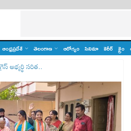
ఆంధ్ర‌ప్ర‌దేశ్
తెలంగాణ‌
ఆరోగ్యం
సినిమా
కెరీర్
క్రైం
స్ అభ్యర్థి సరిత..