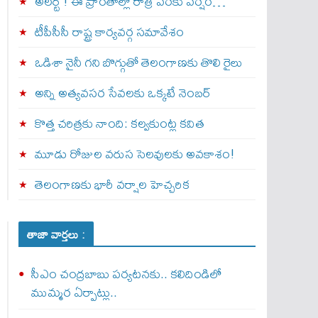
అల‌ర్ట్ ! ఈ ప్రాంతాల్లో రాత్రి వరకు వర్షం…
టీపీసీసీ రాష్ట్ర కార్యవర్గ సమావేశం
ఒడిశా నైనీ గని బొగ్గుతో తెలంగాణకు తొలి రైలు
అన్ని అత్యవసర సేవలకు ఒక్క‌టే నెంబ‌ర్‌
కొత్త చరిత్రకు నాంది: క‌ల్వ‌కుంట్ల కవిత
మూడు రోజుల వరుస సెలవులకు అవకాశం!
తెలంగాణకు భారీ వర్షాల హెచ్చరిక
తాజా వార్తలు :
సీఎం చంద్రబాబు పర్యటనకు.. కలిదిండిలో
ముమ్మర ఏర్పాట్లు..