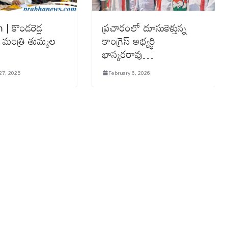
| కొండరెడ్ల
ప్రచారంలో దూసుకెళ్తున్న
 మంత్రి తుమ్మల
కాంగ్రెస్ అభ్యర్థి
భాస్కరరావు…
7, 2025
February 6, 2026