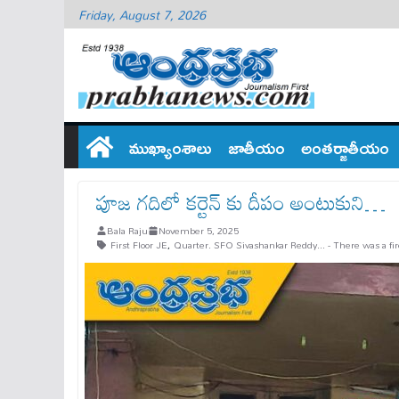
Friday, August 7, 2026
ముఖ్యాంశాలు
జాతీయం
అంతర్జాతీయం
పూజ గదిలో కర్టెన్ కు దీపం అంటుకుని…
Bala Raju
November 5, 2025
First Floor JE
,
Quarter. SFO Sivashankar Reddy... - There was a fi