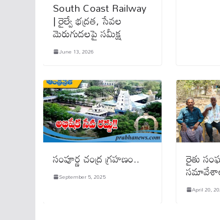
South Coast Railway
| రైల్వే భద్రత, సేవల
మెరుగుదలపై సమీక్ష
June 13, 2026
సంపూర్ణ చంద్ర గ్ర‌హణం..
రైతు సంఘం
సమావేశా
September 5, 2025
April 20, 2