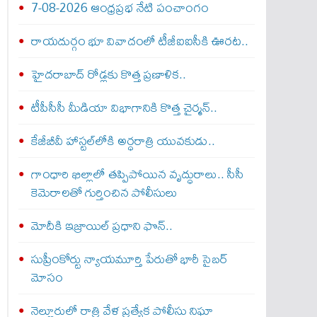
7-08-2026 ఆంధ్రప్రభ నేటి పంచాంగం
రాయదుర్గం భూ వివాదంలో టీజీఐఐసీకి ఊరట..
హైదరాబాద్ రోడ్లకు కొత్త ప్రణాళిక..
టీపీసీసీ మీడియా విభాగానికి కొత్త చైర్మన్..
కేజీబీవీ హాస్టల్‌లోకి అర్ధరాత్రి యువకుడు..
గాంధారి ఖిల్లాలో తప్పిపోయిన వృద్ధురాలు.. సీసీ
కెమెరాలతో గుర్తించిన పోలీసులు
మోదీకి ఇజ్రాయిల్ ప్ర‌ధాని ఫొన్..
సుప్రీంకోర్టు న్యాయమూర్తి పేరుతో భారీ సైబర్
మోసం
నెల్లూరులో రాత్రి వేళ ప్రత్యేక పోలీసు నిఘా