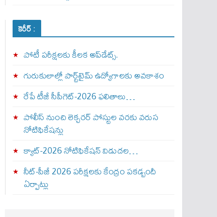
కెరీర్ :
పోటీ పరీక్షలకు కీలక అప్‌డేట్స్.
గురుకులాల్లో పార్ట్‌టైమ్ ఉద్యోగాలకు అవకాశం
రేపే టీజీ సీపీగెట్‌-2026 ఫలితాలు…
పోలీస్ నుంచి లెక్చరర్ పోస్టుల వరకు వరుస
నోటిఫికేషన్లు
క్యాట్-2026 నోటిఫికేషన్ విడుదల…
నీట్-పీజీ 2026 పరీక్షలకు కేంద్రం పకడ్బందీ
ఏర్పాట్లు