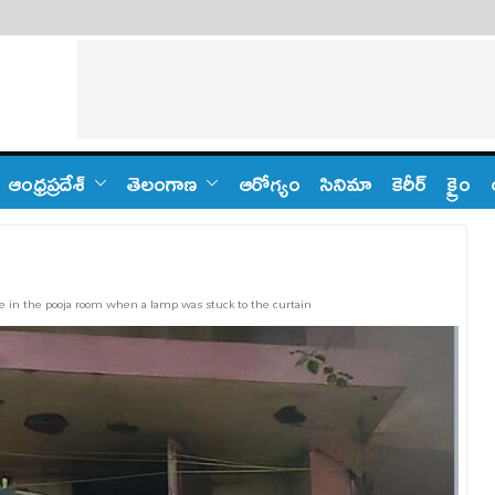
ఆంధ్ర‌ప్ర‌దేశ్
తెలంగాణ‌
ఆరోగ్యం
సినిమా
కెరీర్
క్రైం
re in the pooja room when a lamp was stuck to the curtain