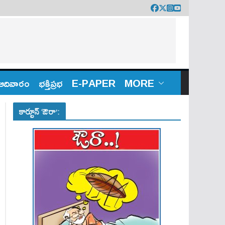
ఆదివారం
భక్తిప్రభ
E-PAPER
MORE
కార్టూన్ ‘ఔరా’: