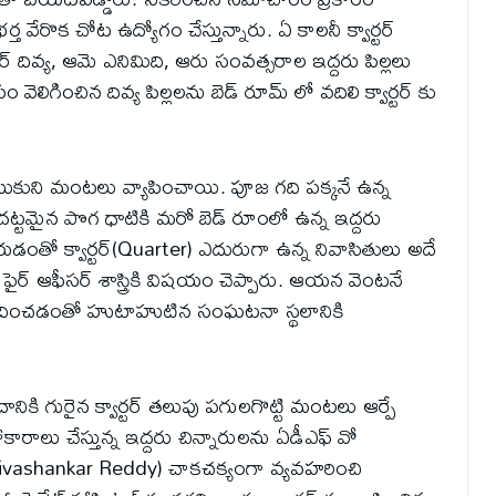
ర్త వేరొక చోట ఉద్యోగం చేస్తున్నారు. ఏ కాలనీ క్వార్టర్
 దివ్య, ఆమె ఎనిమిది, ఆరు సంవత్సరాల ఇద్దరు పిల్లలు
గించిన దివ్య పిల్లలను బెడ్ రూమ్ లో వదిలి క్వార్టర్ కు
ుకుని మంటలు వ్యాపించాయి. పూజ గది పక్కనే ఉన్న
టమైన పొగ ధాటికి మరో బెడ్ రూంలో ఉన్న ఇద్దరు
 వేయడంతో క్వార్టర్(Quarter) ఎదురుగా ఉన్న నివాసితులు అదే
ఫైర్ ఆఫీసర్ శాస్త్రికి విషయం చెప్పారు. ఆయన వెంటనే
ం అందించడంతో హుటాహుటిన సంఘటనా స్థలానికి
ానికి గురైన క్వార్టర్ తలుపు పగులగొట్టి మంటలు ఆర్పే
రాలు చేస్తున్న ఇద్దరు చిన్నారులను ఏడీఎఫ్ వో
FO Sivashankar Reddy) చాకచక్యంగా వ్యవహరించి