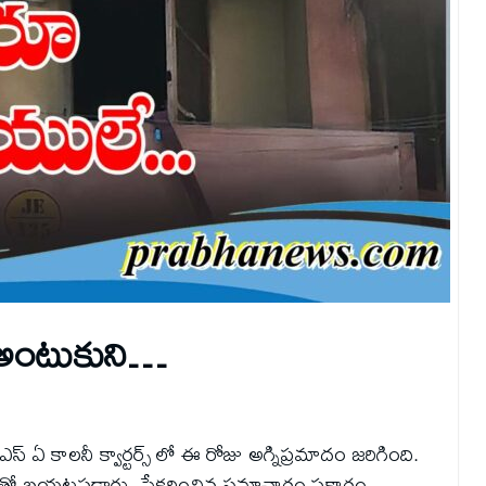
ం అంటుకుని…
పీఎస్ ఏ కాలనీ క్వార్టర్స్ లో ఈ రోజు అగ్నిప్రమాదం జరిగింది.
ణాలతో బయటపడ్డారు. సేకరించిన సమాచారం ప్రకారం