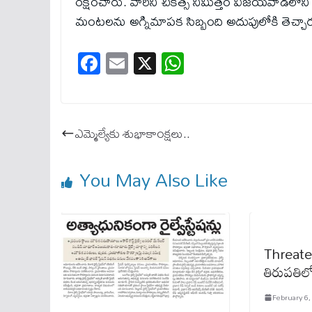
రక్షించారు. వారిని చికిత్స నిమిత్తం విజయవాడలోని ఓ
మంటలను అగ్నిమాపక సిబ్బంది అదుపులోకి తెచ్చార
Fa
E
X
W
ce
m
ha
bo
ail
ts
ok
A
ఎమ్మెల్యేకు శుభాకాంక్ష‌లు..
pp
You May Also Like
Threate
తిరుపతిలో 
February 6,