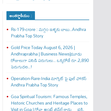
అంతర్జాతీయం :
Rs-179-crore : మ‌గ్గం ఇళ్ళ‌కు బాబు..Andhra
Prabha Top Story
Gold Price Today August 6, 2026 |
Andhraprabha | Business News|మూడు
రోజులుగా పసిడి పరుగులు.. ఒక్కరోజే రూ.2,890
పెరుగుద‌ల‌..!
Operation-Rare-India మాగ్నెట్ పై ఫుల్ ఫోక‌స్
Andhra Prabha Top Story
Goa Spiritual Tourism: Famous Temples,
Historic Churches and Heritage Places to
Visit in Goa | గోవా అంటే బీచ్‌లే కాదు… భక్తి,