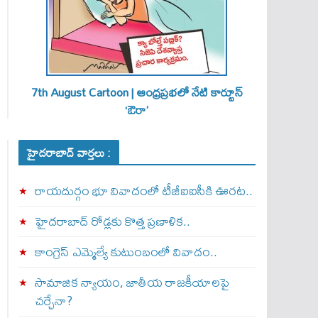
7th August Cartoon | ఆంధ్రప్రభలో నేటి కార్టూన్
‘ఔరా’
హైదరాబాద్ వార్తలు :
రాయదుర్గం భూ వివాదంలో టీజీఐఐసీకి ఊరట..
హైదరాబాద్ రోడ్లకు కొత్త ప్రణాళిక..
కాంగ్రెస్ ఎమ్మెల్యే కుటుంబంలో వివాదం..
సామాజిక న్యాయం, జాతీయ రాజకీయాలపై
చర్చేనా?