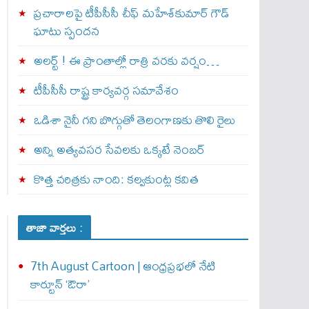
ప్రచారాలపై టీపీసీసీ చీఫ్ మహేశ్‌కుమార్ గౌడ్
ఘాటు స్పందన
అల‌ర్ట్ ! ఈ ప్రాంతాల్లో రాత్రి వరకు వర్షం…
టీపీసీసీ రాష్ట్ర కార్యవర్గ సమావేశం
ఒడిశా నైనీ గని బొగ్గుతో తెలంగాణకు తొలి రైలు
అన్ని అత్యవసర సేవలకు ఒక్క‌టే నెంబ‌ర్‌
కొత్త చరిత్రకు నాంది: క‌ల్వ‌కుంట్ల కవిత
తాజా వార్తలు :
7th August Cartoon | ఆంధ్రప్రభలో నేటి
కార్టూన్ ‘ఔరా’