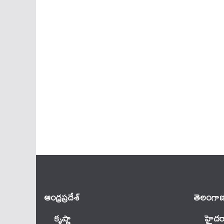
ఆంధ్ర‌ప్ర‌దేశ్
తెలంగాణ
కృష్ణా
హైదర