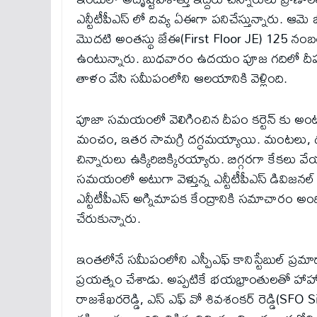
ఎన్టీటీపీఎస్ లో దివ్య ఏఈగా పనిచేస్తున్నారు. ఆమె భ
మొదటి అంతస్థు జేఈ(First Floor JE) 125 నంబర్
ఉంటున్నారు. బుధవారం ఉదయం పూజ గదిలో దీపం వెలి
తాళం వేసి సమీపంలోని ఆలయానికి వెళ్లింది.
పూజా సమయంలో వెలిగించిన దీపం కర్టెన్ కు అంట
మంచం, ఇతర సామగ్రి దగ్ధమయ్యాయి. మంటలు, దట్
చిన్నారులు ఉక్కిరిబిక్కిరయ్యారు. బిగ్గరగా కేకలు
సమయంలో అటుగా వెళ్తున్న ఎన్టీటీపీఎస్ డివిజనల్ 
ఎన్టీటీపీఎస్ అగ్నిమాపక కేంద్రానికి సమాచార
చేరుకున్నారు.
ఇంతలోనే సమీపంలోని ఎస్పీఎఫ్ కానిస్టేబుల్ ప్రమాద
ప్రయత్నం చేశాడు. అప్పటికే భయభ్రాంతులతో హాహాకా
రాజశేఖరరెడ్డి, ఎస్ ఎఫ్ వో శివశంకర్ రెడ్డి(S