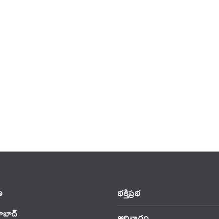
‌
భక్తిప్రభ
ాబాద్
ఆదివారం