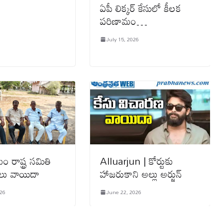
ఏపీ లిక్కర్ కేసులో కీలక
పరిణామం…
July 15, 2026
 రాష్ట్ర సమితి
Alluarjun | కోర్టుకు
లు వాయిదా
హాజరుకాని అల్లు అర్జున్
026
June 22, 2026