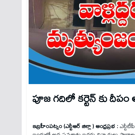
పూజ గదిలో కర్టెన్ కు దీప
ఇబ్రహీంపట్నం (ఎన్టీఆర్ జిల్లా ) ఆంధ్రప్రభ :
ఎన్టీటీ
ఇందులో అదృష్టవశాత్తు ఇద్దరు చిన్నారులు ప్రా