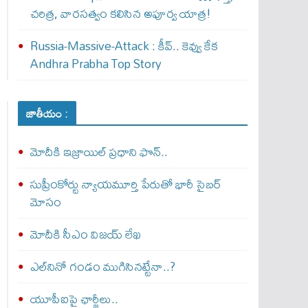
చరిత్ర, వారసత్వం కలిసిన అపూర్వ యాత్ర!
Russia-Massive-Attack : కీవ్‌.. కెవ్వు కేక‌
Andhra Prabha Top Story
జాతీయం :
మోదీకి ఇజ్రాయిల్ ప్ర‌ధాని ఫొన్..
సుప్రీంకోర్టు న్యాయమూర్తి పేరుతో భారీ సైబర్
మోసం
మోదీకి సీఎం విజయ్ లేఖ
ఎల్‌నినో గండం ముగిసినట్టేనా..?
యూపీఐపై ఛార్జీలు..