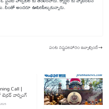
 ప్రైవేట్ హాస్పిటల్ కు తరలించారు. క్వార్టర్ కు వ్యాపించిన
ు. దీంతో అందరూ ఊపిరిపీల్చుకున్నారు.
పంట నష్టపరిహారం ఇవ్వాల్సిందే
ning Call |
టెర్రర్ వార్నింగ్
 2025